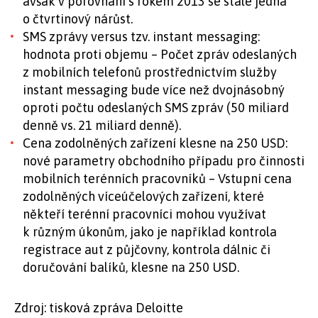
avšak v porovnání s rokem 2013 se stále jedná
o čtvrtinový nárůst.
SMS zprávy versus tzv. instant messaging:
hodnota proti objemu – Počet zpráv odeslaných
z mobilních telefonů prostřednictvím služby
instant messaging bude více než dvojnásobný
oproti počtu odeslaných SMS zpráv (50 miliard
denně vs. 21 miliard denně).
Cena zodolněných zařízení klesne na 250 USD:
nové parametry obchodního případu pro činnosti
mobilních terénních pracovníků – Vstupní cena
zodolněných víceúčelových zařízení, které
někteří terénní pracovníci mohou využívat
k různým úkonům, jako je například kontrola
registrace aut z půjčovny, kontrola dálnic či
doručování balíků, klesne na 250 USD.
Zdroj: tisková zpráva Deloitte