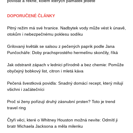
povídat a řekne, kolem kterých památek jedete
DOPORUČENÉ ČLÁNKY
Pitný režim má své hranice. Nadbytek vody může vést k únavě,
otokům i nebezpečnému poklesu sodíku
Grilovaný květák se salsou z pečených paprik podle Jana
Punčocháře: Doby prachsprostého hermelínu skončily, říká
Jak odstranit zápach v lednici přírodně a bez chemie: Pomůže
obyčejný bobkový list, citron i mletá káva
Pečená švestková povidla: Snadný domácí recept, který milují
všichni i začátečníci
Proč si ženy pořizují druhý zásnubní prsten? Toto je trend
travel ring
Čtyři věci, které o Whitney Houston možná nevíte: Odmítl ji
bratr Michaela Jacksona a měla milenku