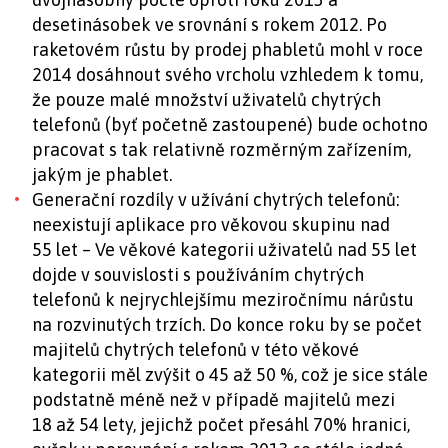
desetinásobek ve srovnání s rokem 2012. Po
raketovém růstu by prodej phabletů mohl v roce
2014 dosáhnout svého vrcholu vzhledem k tomu,
že pouze malé množství uživatelů chytrých
telefonů (byť početně zastoupené) bude ochotno
pracovat s tak relativně rozměrným zařízením,
jakým je phablet.
Generační rozdíly v užívání chytrých telefonů:
neexistují aplikace pro věkovou skupinu nad
55 let – Ve věkové kategorii uživatelů nad 55 let
dojde v souvislosti s používáním chytrých
telefonů k nejrychlejšímu meziročnímu nárůstu
na rozvinutých trzích. Do konce roku by se počet
majitelů chytrých telefonů v této věkové
kategorii měl zvýšit o 45 až 50 %, což je sice stále
podstatně méně než v případě majitelů mezi
18 až 54 lety, jejichž počet přesáhl 70% hranici,