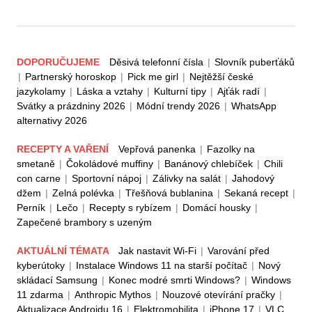
DOPORUČUJEME
Děsivá telefonní čísla
|
Slovník puberťáků
|
Partnerský horoskop
|
Pick me girl
|
Nejtěžší české
jazykolamy
|
Láska a vztahy
|
Kulturní tipy
|
Ajťák radí
|
Svátky a prázdniny 2026
|
Módní trendy 2026
|
WhatsApp
alternativy 2026
RECEPTY A VAŘENÍ
Vepřová panenka
|
Fazolky na
smetaně
|
Čokoládové muffiny
|
Banánový chlebíček
|
Chili
con carne
|
Sportovní nápoj
|
Zálivky na salát
|
Jahodový
džem
|
Zelná polévka
|
Třešňová bublanina
|
Sekaná recept
|
Perník
|
Lečo
|
Recepty s rybízem
|
Domácí housky
|
Zapečené brambory s uzeným
AKTUÁLNÍ TÉMATA
Jak nastavit Wi-Fi
|
Varování před
kyberútoky
|
Instalace Windows 11 na starší počítač
|
Nový
skládací Samsung
|
Konec modré smrti Windows?
|
Windows
11 zdarma
|
Anthropic Mythos
|
Nouzové otevírání pračky
|
Aktualizace Androidu 16
|
Elektromobilita
|
iPhone 17
|
VLC