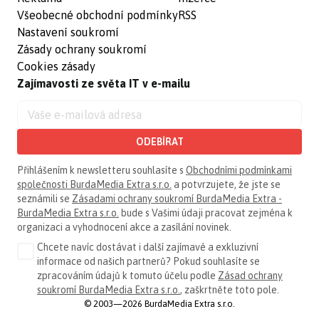
Všeobecné obchodní podmínky
RSS
Nastavení soukromí
Zásady ochrany soukromí
Cookies zásady
Zajímavosti ze světa IT v e-mailu
ODEBÍRAT
Přihlášením k newsletteru souhlasíte s
Obchodními podmínkami
společnosti BurdaMedia Extra s.r.o.
a potvrzujete, že jste se
seznámili se
Zásadami ochrany soukromí BurdaMedia Extra -
BurdaMedia Extra s.r.o.
bude s Vašimi údaji pracovat zejména k
organizaci a vyhodnocení akce a zasílání novinek.
Chcete navíc dostávat i další zajímavé a exkluzivní
informace od našich partnerů? Pokud souhlasíte se
zpracováním údajů k tomuto účelu podle
Zásad ochrany
soukromí BurdaMedia Extra s.r.o.
, zaškrtněte toto pole.
© 2003—2026 BurdaMedia Extra s.r.o.