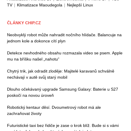
TV
|
Klimatizace Maoudegola
|
Nejlepší Linux
ČLÁNKY CHIP.CZ
Neobvyklý robot může nahradit nočního hlídače. Balancuje na
jednom kole a dokonce cítí plyn
Detekce nevhodného obsahu rozmazala video se psem. Apple
mu na bříšku našel „nahotu“
Chytrý trik, jak odradit zloděje: Majitelé karavanů schválně
nechávají v autě svůj starý mobil
Dlouho očekávaný upgrade Samsung Galaxy: Baterie u S27
poskočí na novou úroveň
Robotický kentaur děsí. Dvoumetrový robot má ale
zachraňovat životy
Futuristické taxi bez řidiče je zase o krok blíž. Bude si s vámi