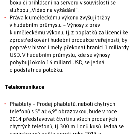
boxu či přihlášení na serveru v souvislosti se
službou „Video na vyžádání“.
Práva k uměleckému výkonu zvyšují tržby
v hudebním průmyslu – Výnosy z práv
k uměleckému výkonu, tj. z poplatků za licenci ke
zprostředkování hudební produkce veřejnosti, by
poprvé v historii měly překonat hranici 1 miliardy
USD. V hudebním průmyslu, kde se výnosy
pohybují okolo 16 miliard USD, se jedná
o podstatnou položku.
Telekomunikace
Phablety – Prodej phabletů, neboli chytrých
telefonů s 5" až 6,9" obrazovkou, bude v roce
2014 představovat čtvrtinu všech prodaných
chytrých telefonů, tj. 300 milionů kusů. Jedná se
dvojnásobný počte oproti roku 2013 a