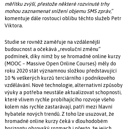
měřítku zvýší, přestože některé rozvinuté trhy
mohou zaznamenat snížení objemu SMS zpráv
,“
komentuje dále rostoucí oblibu těchto služeb Petr
Viktora.
Studie se rovněž zaměřuje na vzdálenější
budoucnost a očekává „revoluční změnu“
podmínek, díky nimž by se hromadné online kurzy
(MOOC – Massive Open Online Courses) měly do
roku 2020 stát významnou složkou představující
10 % veškerých kurzů terciárního i podnikového
vzdělávání. Nové technologie, alternativní způsoby
výuky a potřeba neustále aktualizovat schopnosti,
které vlivem rychle probíhajícího rozvoje všeho
kolem nás rychle zastarávají, patří mezi hlavní
hybatele nových trendů. Z toho lze usuzovat, že
hromadné online kurzy čeká v dlouhodobém
horizontu obrovský rozmach i přesto, že jejich