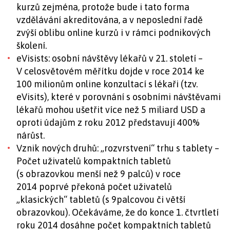
kurzů zejména, protože bude i tato forma
vzdělávání akreditována, a v neposlední řadě
zvýší oblibu online kurzů i v rámci podnikových
školení.
eVisists: osobní návštěvy lékařů v 21. století –
V celosvětovém měřítku dojde v roce 2014 ke
100 milionům online konzultací s lékaři (tzv.
eVisits), které v porovnání s osobními návštěvami
lékařů mohou ušetřit více než 5 miliard USD a
oproti údajům z roku 2012 představují 400%
nárůst.
Vznik nových druhů: „rozvrstvení“ trhu s tablety –
Počet uživatelů kompaktních tabletů
(s obrazovkou menší než 9 palců) v roce
2014 poprvé překoná počet uživatelů
„klasických“ tabletů (s 9palcovou či větší
obrazovkou). Očekáváme, že do konce 1. čtvrtletí
roku 2014 dosáhne počet kompaktních tabletů