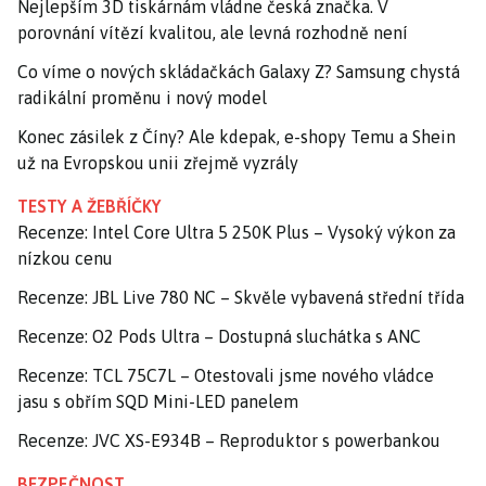
Nejlepším 3D tiskárnám vládne česká značka. V
porovnání vítězí kvalitou, ale levná rozhodně není
Co víme o nových skládačkách Galaxy Z? Samsung chystá
radikální proměnu i nový model
Konec zásilek z Číny? Ale kdepak, e-shopy Temu a Shein
už na Evropskou unii zřejmě vyzrály
TESTY A ŽEBŘÍČKY
Recenze: Intel Core Ultra 5 250K Plus – Vysoký výkon za
nízkou cenu
Recenze: JBL Live 780 NC – Skvěle vybavená střední třída
Recenze: O2 Pods Ultra – Dostupná sluchátka s ANC
Recenze: TCL 75C7L – Otestovali jsme nového vládce
jasu s obřím SQD Mini-LED panelem
Recenze: JVC XS-E934B – Reproduktor s powerbankou
BEZPEČNOST