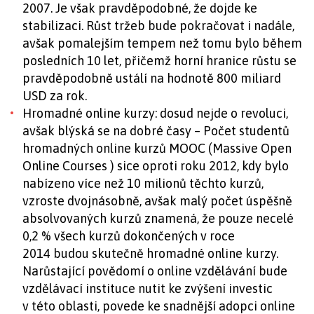
2007. Je však pravděpodobné, že dojde ke
stabilizaci. Růst tržeb bude pokračovat i nadále,
avšak pomalejším tempem než tomu bylo během
posledních 10 let, přičemž horní hranice růstu se
pravděpodobně ustálí na hodnotě 800 miliard
USD za rok.
Hromadné online kurzy: dosud nejde o revoluci,
avšak blýská se na dobré časy – Počet studentů
hromadných online kurzů MOOC (Massive Open
Online Courses ) sice oproti roku 2012, kdy bylo
nabízeno více než 10 milionů těchto kurzů,
vzroste dvojnásobně, avšak malý počet úspěšně
absolvovaných kurzů znamená, že pouze necelé
0,2 % všech kurzů dokončených v roce
2014 budou skutečně hromadné online kurzy.
Narůstající povědomí o online vzdělávání bude
vzdělávací instituce nutit ke zvýšení investic
v této oblasti, povede ke snadnější adopci online