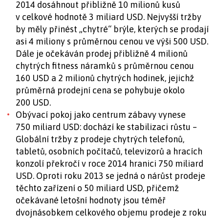
2014 dosáhnout přibližně 10 milionů kusů
v celkové hodnotě 3 miliard USD. Nejvyšší tržby
by měly přinést „chytré“ brýle, kterých se prodají
asi 4 miliony s průměrnou cenou ve výši 500 USD.
Dále je očekáván prodej přibližně 4 milionů
chytrých fitness náramků s průměrnou cenou
160 USD a 2 milionů chytrých hodinek, jejichž
průměrná prodejní cena se pohybuje okolo
200 USD.
Obývací pokoj jako centrum zábavy vynese
750 miliard USD: dochází ke stabilizaci růstu –
Globální tržby z prodeje chytrých telefonů,
tabletů, osobních počítačů, televizorů a hracích
konzolí překročí v roce 2014 hranici 750 miliard
USD. Oproti roku 2013 se jedná o nárůst prodeje
těchto zařízení o 50 miliard USD, přičemž
očekávané letošní hodnoty jsou téměř
dvojnásobkem celkového objemu prodeje z roku