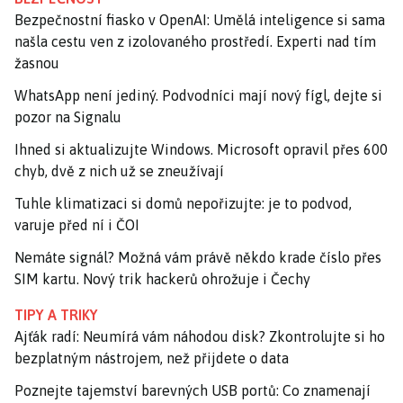
Bezpečnostní fiasko v OpenAI: Umělá inteligence si sama
našla cestu ven z izolovaného prostředí. Experti nad tím
žasnou
WhatsApp není jediný. Podvodníci mají nový fígl, dejte si
pozor na Signalu
Ihned si aktualizujte Windows. Microsoft opravil přes 600
chyb, dvě z nich už se zneužívají
Tuhle klimatizaci si domů nepořizujte: je to podvod,
varuje před ní i ČOI
Nemáte signál? Možná vám právě někdo krade číslo přes
SIM kartu. Nový trik hackerů ohrožuje i Čechy
TIPY A TRIKY
Ajťák radí: Neumírá vám náhodou disk? Zkontrolujte si ho
bezplatným nástrojem, než přijdete o data
Poznejte tajemství barevných USB portů: Co znamenají