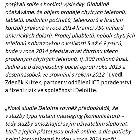
potýkali spíše s horšími výsledky. Globálně
očekáváme, že objem prodeje chytrých telefonů,
tabletů, osobních počítačů, televizorů a hracích
konzolí překoná v roce 2014 hranici 750 miliard
amerických dolarů. Prodej phabletů, neboli chytrých
telefonů s obrazovkou o velikosti 5 až 6,9 palců,
bude v roce 2014 představovat čtvrtinu všech
prodaných chytrých telefonů, tj. 300 milionů kusů.
Jedná se o dvojnásobný počet oproti roku 2013 a
desetinásobek ve srovnání s rokem 2012
,“ uvedl
Zdeněk Křížek, partner v oddělení ICT poradenství
a řízení rizik ve společnosti Deloitte.
„
Nová studie Deloitte rovněž předpokládá, že
v služby typu instant messaging (komunikátorů –
tedy služby umožňující svým uživatelům sledovat,
kteří z jejich přátel jsou právě online, a dle potřeby
s nimi komunikovat) budou v roce 2014 tvořit