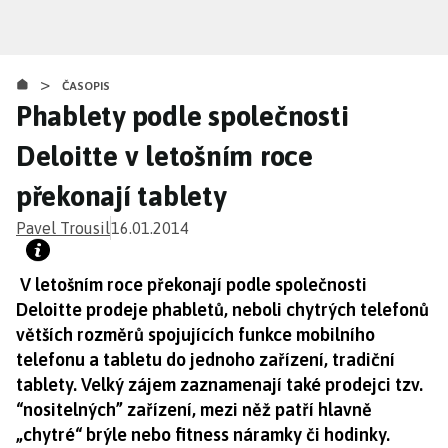
Přejít
k
hlavnímu
>
obsahu
ČASOPIS
Phablety podle společnosti
Deloitte v letošním roce
překonají tablety
Pavel Trousil
16.01.2014
V letošním roce překonají podle společnosti
Deloitte prodeje phabletů, neboli chytrých telefonů
větších rozměrů spojujících funkce mobilního
telefonu a tabletu do jednoho zařízení, tradiční
tablety. Velký zájem zaznamenají také prodejci tzv.
“nositelných” zařízení, mezi něž patří hlavně
„chytré“ brýle nebo fitness náramky či hodinky.