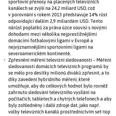
sportovní přenosy na placených televizních
kanálech se zvýší na 24,2 miliard USD, což
v porovnání s rokem 2013 představuje 14% růst
odpovídající dalším 2,9 miliardám USD. Tento
nárůst poplatků za práva úzce souvisí s novými
dohodami mezi několika nejprestižnějšími
domácími fotbalovými ligami v Evropě a
nejvýznamnějšími sportovními ligami na
severoamerickém kontinentě.
Zpřesnění měření televizní sledovanosti – Měření
sledovanosti domácích televizních programů by
se mělo pro desítky milionů diváků zpřesnit, a to
díky zavedení hybridního měření, které
umožňuje, aby do celkových hodnot bylo rovněž
zahrnuto sledování televizního vysílání na
počítačích, tabletech a chytrých telefonech a aby
byly zohledněny i další zdroje dat, jako např.
volby televizních kanálů prostřednictvím set-top