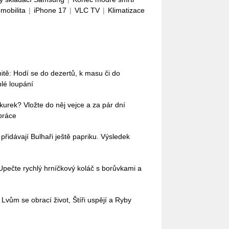
omobilita
|
iPhone 17
|
VLC TV
|
Klimatizace
nitě: Hodí se do dezertů, k masu či do
hlé loupání
okurek? Vložte do něj vejce a za pár dní
práce
idávají Bulhaři ještě papriku. Výsledek
Upečte rychlý hrníčkový koláč s borůvkami a
Lvům se obrací život, Štíři uspějí a Ryby