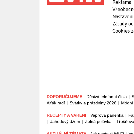
Reklama
Všeobecn
Nastavení
Zásady oc
Cookies z
DOPORUČUJEME
Děsivá telefonní čísla
|
S
Ajťák radí
|
Svátky a prázdniny 2026
|
Módní 
RECEPTY A VAŘENÍ
Vepřová panenka
|
Fa
|
Jahodový džem
|
Zelná polévka
|
Třešňová
AKTUÁLNÍ TÉMATA
Jak nastavit Wi-Fi
|
Va