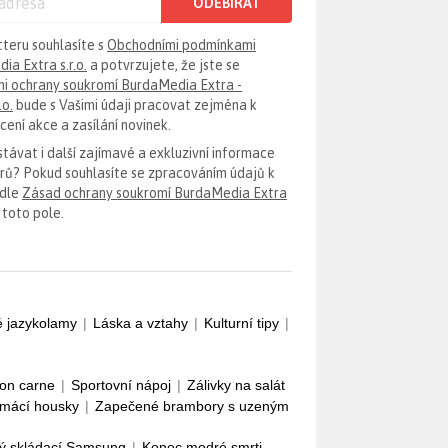
ODEBÍRAT
tteru souhlasíte s
Obchodními podmínkami
ia Extra s.r.o.
a potvrzujete, že jste se
i ochrany soukromí BurdaMedia Extra -
.o.
bude s Vašimi údaji pracovat zejména k
ení akce a zasílání novinek.
távat i další zajímavé a exkluzivní informace
erů? Pokud souhlasíte se zpracováním údajů k
odle
Zásad ochrany soukromí BurdaMedia Extra
 toto pole.
é jazykolamy
|
Láska a vztahy
|
Kulturní tipy
|
con carne
|
Sportovní nápoj
|
Zálivky na salát
mácí housky
|
Zapečené brambory s uzeným
ý skládací Samsung
|
Konec modré smrti