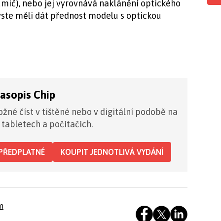
lumič), nebo jej vyrovnává naklánění optického
yste měli dát přednost modelu s optickou
časopis Chip
žné číst v tištěné nebo v digitální podobě na
 tabletech a počítačích.
PŘEDPLATNÉ
KOUPIT JEDNOTLIVÁ VYDÁNÍ
m