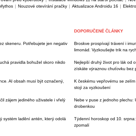
 Mythos
|
Nouzové otevírání pračky
|
Aktualizace Androidu 16
|
Elektr
DOPORUČENÉ ČLÁNKY
ez skeneru. Potřebujete jen negativ
Broskve prospívají trávení i imu
limonád. Vyzkoušejte trik na ryc
duchá pravidla bohužel skoro nikdo
Nejlepší druhý život pro lák od 
získáte výraznou chuťovku bez 
ence. AI obsah musí být označený,
K českému vepřovému se zelím př
stojí za vyzkoušení
il zájem jediného uživatele i vřelý
Nebe v puse z jednoho plechu: 
drobenkou
vý systém ladění antén, který odolá
Týdenní horoskop od 10. srpna: 
zpomalí