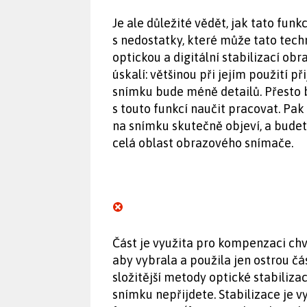
Je ale důležité vědět, jak tato funk
s nedostatky, které může tato techn
optickou a digitální stabilizací ob
úskalí: většinou při jejím použití p
snímku bude méně detailů. Přesto b
s touto funkcí naučit pracovat. Pa
na snímku skutečně objeví, a budete
celá oblast obrazového snímače.
Část je využita pro kompenzaci chv
aby vybrala a použila jen ostrou čá
složitější metody optické stabiliza
snímku nepřijdete. Stabilizace je 