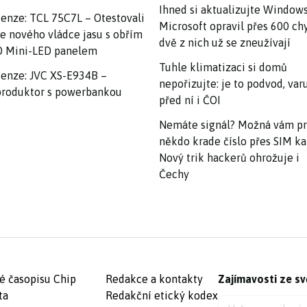
Ihned si aktualizujte Windows
enze: TCL 75C7L – Otestovali
Microsoft opravil přes 600 ch
e nového vládce jasu s obřím
dvě z nich už se zneužívají
 Mini-LED panelem
Tuhle klimatizaci si domů
enze: JVC XS-E934B –
nepořizujte: je to podvod, var
roduktor s powerbankou
před ní i ČOI
Nemáte signál? Možná vám p
někdo krade číslo přes SIM ka
Nový trik hackerů ohrožuje i
Čechy
é časopisu Chip
Redakce a kontakty
Zajímavosti ze sv
ta
Redakční etický kodex