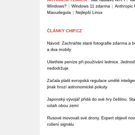
Windows?
|
Windows 11 zdarma
|
Anthropic
Maoudegola
|
Nejlepší Linux
ČLÁNKY CHIP.CZ
Návod: Zachraňte staré fotografie zdarma a b
a dva mobily
Ušetřete peníze při používání lednice. Jedno
nedodržuje
Začala platit evropská regulace umělé intelig
jinak hrozí astronomické pokuty
Japonský vývojář přidá do své hry češtinu. Stač
vztah obou zemí
Rusové inovovali své drony. Expert objevil no
rušení signálu