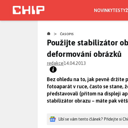
Přejít
k
NOVINKY
TESTY
Ž
hlavnímu
obsahu
>
ČASOPIS
Použijte stabilizátor o
deformování obrázků
redakce
14.04.2013
Bez ohledu na to, jak pevně držíte 
fotoaparát v ruce, často se stane, ž
představovali (přitom na displeji 
stabilizátor obrazu – máte pak větší
Líbí se vám tento článek? Přidejte si C