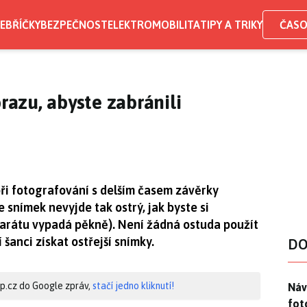
EBŘÍČKY
BEZPEČNOST
ELEKTROMOBILITA
TIPY A TRIKY
ČASO
brazu, abyste zabránili
při fotografování s delším časem závěrky
e snímek nevyjde tak ostrý, jak byste si
aparátu vypadá pěkně). Není žádná ostuda použít
 šanci získat ostřejší snímky.
DO
Náv
hip.cz do Google zpráv,
stačí jedno kliknutí!
Náv
fot