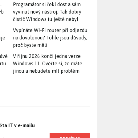
.
Programátor si řekl dost a sám
yb,
vyvinul nový nástroj. Tak dobrý
čistič Windows tu ještě nebyl
Vypínáte Wi-Fi router při odjezdu
uje
na dovolenou? Tohle jsou důvody,
proč byste měli
rávě
V říjnu 2026 končí jedna verze
rtu.
Windows 11. Ověřte si, že máte
jinou a nebudete mít problém
ěta IT v e-mailu