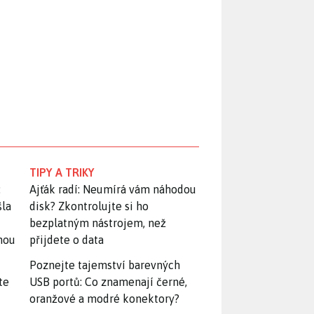
TIPY A TRIKY
:
Ajťák radí: Neumírá vám náhodou
šla
disk? Zkontrolujte si ho
bezplatným nástrojem, než
snou
přijdete o data
Poznejte tajemství barevných
te
USB portů: Co znamenají černé,
oranžové a modré konektory?