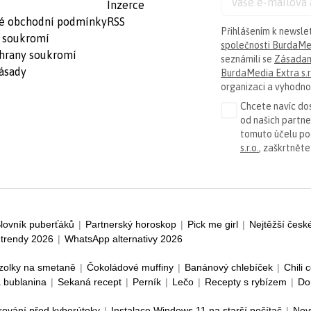
Inzerce
é obchodní podmínky
RSS
Přihlášením k newsle
 soukromí
společnosti BurdaMed
hrany soukromí
seznámili se
Zásadam
ásady
BurdaMedia Extra s.r
organizaci a vyhodnoc
Chcete navíc dos
od našich partn
tomuto účelu p
s.r.o.
, zaškrtněte
lovník puberťáků
|
Partnerský horoskop
|
Pick me girl
|
Nejtěžší česk
trendy 2026
|
WhatsApp alternativy 2026
zolky na smetaně
|
Čokoládové muffiny
|
Banánový chlebíček
|
Chili 
 bublanina
|
Sekaná recept
|
Perník
|
Lečo
|
Recepty s rybízem
|
Do
rování před kyberútoky
|
Instalace Windows 11 na starší počítač
|
Nov