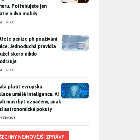
neru. Potřebujete jen
ativ a dva mobily
 A TRIKY
třete peníze při používání lednice. Jednoduchá pravidla bohuž
třete peníze při používání
nice. Jednoduchá pravidla
užel skoro nikdo
održuje
 A TRIKY
ala platit evropská regulace umělé inteligence. AI obsah musí
ala platit evropská
ulace umělé inteligence. AI
ah musí být označený, jinak
zí astronomické pokuty
PEČNOST
ŠECHNY NEJNOVĚJŠÍ ZPRÁVY