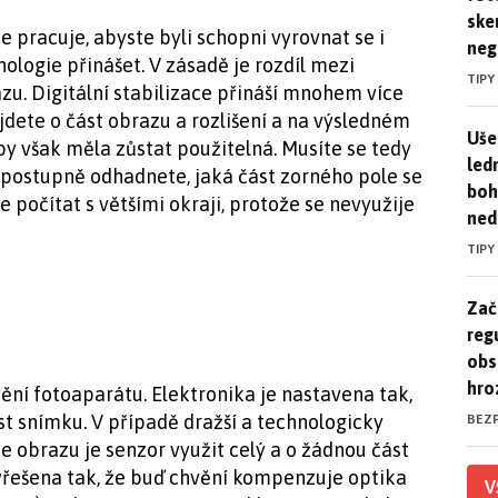
ske
ce pracuje, abyste byli schopni vyrovnat se i
neg
ologie přinášet. V zásadě je rozdíl mezi
TIPY
razu. Digitální stabilizace přináší mnohem více
řijdete o část obrazu a rozlišení a na výsledném
Uše
Uše
y však měla zůstat použitelná. Musíte se tedy
led
k postupně odhadnete, jaká část zorného pole se
boh
 počítat s většími okraji, protože se nevyužije
ned
TIPY
Zač
Zač
reg
obs
hro
ění fotoaparátu. Elektronika je nastavena tak,
st snímku. V případě dražší a technologicky
BEZ
ce obrazu je senzor využit celý a o žádnou část
vyřešena tak, že buď chvění kompenzuje optika
V