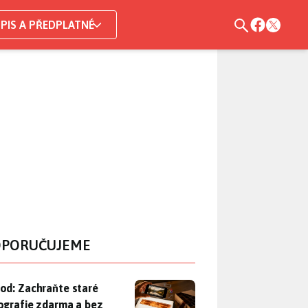
PIS A PŘEDPLATNÉ
PORUČUJEME
od: Zachraňte staré fotografie zdarma a bez skeneru. Potřebuje
od: Zachraňte staré
ografie zdarma a bez