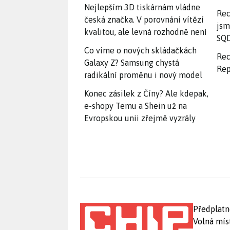
Nejlepším 3D tiskárnám vládne
Rec
česká značka. V porovnání vítězí
jsm
kvalitou, ale levná rozhodně není
SQD
Co víme o nových skládačkách
Rec
Galaxy Z? Samsung chystá
Rep
radikální proměnu i nový model
Konec zásilek z Číny? Ale kdepak,
e-shopy Temu a Shein už na
Evropskou unii zřejmě vyzrály
Předplatn
Volná mís