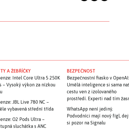
TY A ŽEBŘÍČKY
BEZPEČNOST
enze: Intel Core Ultra 5 250K
Bezpečnostní fiasko v OpenAI
s – Vysoký výkon za nízkou
Umělá inteligence si sama na
nu
cestu ven z izolovaného
prostředí. Experti nad tím ža
enze: JBL Live 780 NC –
ěle vybavená střední třída
WhatsApp není jediný.
Podvodníci mají nový fígl, dej
enze: O2 Pods Ultra –
si pozor na Signalu
tupná sluchátka s ANC