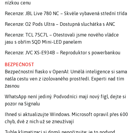
nízkou cenu
Recenze: JBL Live 780 NC – Skvěle vybavená střední třída
Recenze: O2 Pods Ultra – Dostupná sluchátka s ANC
Recenze: TCL 75C7L – Otestovali jsme nového vládce
jasu s obřím SQD Mini-LED panelem
Recenze: JVC XS-E934B – Reproduktor s powerbankou
BEZPEČNOST
Bezpečnostní fiasko v OpenAI: Umělá inteligence si sama
našla cestu ven z izolovaného prostředí. Experti nad tím
žasnou
WhatsApp není jediný. Podvodníci mají nový fígl, dejte si
pozor na Signalu
Ihned si aktualizujte Windows. Microsoft opravil přes 600
chyb, dvě z nich už se zneužívají
Tuhle klimatizaci si domů nepořizujte: je to podvod,