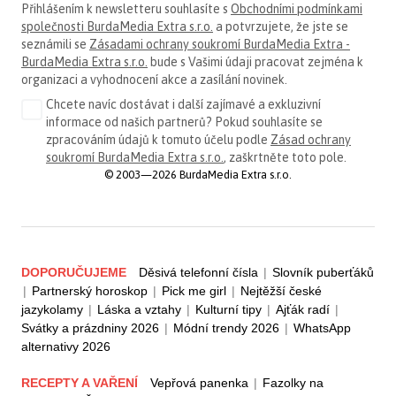
Přihlášením k newsletteru souhlasíte s
Obchodními podmínkami
společnosti BurdaMedia Extra s.r.o.
a potvrzujete, že jste se
seznámili se
Zásadami ochrany soukromí BurdaMedia Extra -
BurdaMedia Extra s.r.o.
bude s Vašimi údaji pracovat zejména k
organizaci a vyhodnocení akce a zasílání novinek.
Chcete navíc dostávat i další zajímavé a exkluzivní
informace od našich partnerů? Pokud souhlasíte se
zpracováním údajů k tomuto účelu podle
Zásad ochrany
soukromí BurdaMedia Extra s.r.o.
, zaškrtněte toto pole.
© 2003—2026 BurdaMedia Extra s.r.o.
DOPORUČUJEME
Děsivá telefonní čísla
|
Slovník puberťáků
|
Partnerský horoskop
|
Pick me girl
|
Nejtěžší české
jazykolamy
|
Láska a vztahy
|
Kulturní tipy
|
Ajťák radí
|
Svátky a prázdniny 2026
|
Módní trendy 2026
|
WhatsApp
alternativy 2026
RECEPTY A VAŘENÍ
Vepřová panenka
|
Fazolky na