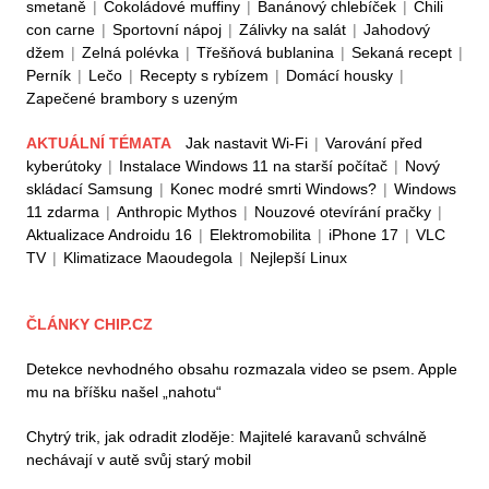
smetaně
|
Čokoládové muffiny
|
Banánový chlebíček
|
Chili
con carne
|
Sportovní nápoj
|
Zálivky na salát
|
Jahodový
džem
|
Zelná polévka
|
Třešňová bublanina
|
Sekaná recept
|
Perník
|
Lečo
|
Recepty s rybízem
|
Domácí housky
|
Zapečené brambory s uzeným
AKTUÁLNÍ TÉMATA
Jak nastavit Wi-Fi
|
Varování před
kyberútoky
|
Instalace Windows 11 na starší počítač
|
Nový
skládací Samsung
|
Konec modré smrti Windows?
|
Windows
11 zdarma
|
Anthropic Mythos
|
Nouzové otevírání pračky
|
Aktualizace Androidu 16
|
Elektromobilita
|
iPhone 17
|
VLC
TV
|
Klimatizace Maoudegola
|
Nejlepší Linux
ČLÁNKY CHIP.CZ
Detekce nevhodného obsahu rozmazala video se psem. Apple
mu na bříšku našel „nahotu“
Chytrý trik, jak odradit zloděje: Majitelé karavanů schválně
nechávají v autě svůj starý mobil