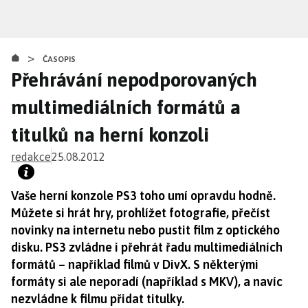
Přejít
k
hlavnímu
>
obsahu
ČASOPIS
Přehrávání nepodporovaných
multimediálních formátů a
titulků na herní konzoli
redakce
25.08.2012
Vaše herní konzole PS3 toho umí opravdu hodně.
Můžete si hrát hry, prohlížet fotografie, přečíst
novinky na internetu nebo pustit film z optického
disku. PS3 zvládne i přehrát řadu multimediálních
formátů – například filmů v DivX. S některými
formáty si ale neporadí (například s MKV), a navíc
nezvládne k filmu přidat titulky.