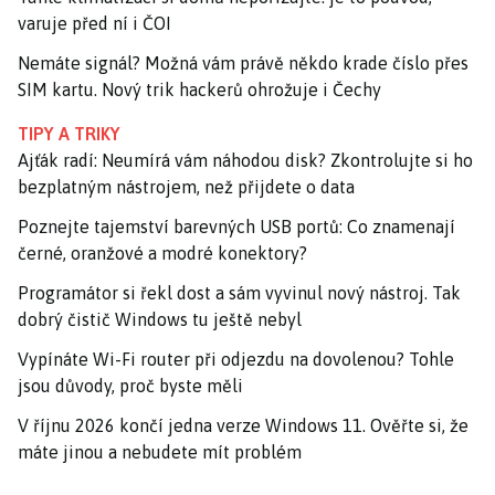
varuje před ní i ČOI
Nemáte signál? Možná vám právě někdo krade číslo přes
SIM kartu. Nový trik hackerů ohrožuje i Čechy
TIPY A TRIKY
Ajťák radí: Neumírá vám náhodou disk? Zkontrolujte si ho
bezplatným nástrojem, než přijdete o data
Poznejte tajemství barevných USB portů: Co znamenají
černé, oranžové a modré konektory?
Programátor si řekl dost a sám vyvinul nový nástroj. Tak
dobrý čistič Windows tu ještě nebyl
Vypínáte Wi-Fi router při odjezdu na dovolenou? Tohle
jsou důvody, proč byste měli
V říjnu 2026 končí jedna verze Windows 11. Ověřte si, že
máte jinou a nebudete mít problém