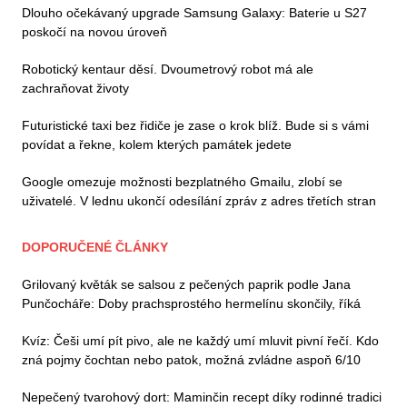
Dlouho očekávaný upgrade Samsung Galaxy: Baterie u S27
poskočí na novou úroveň
Robotický kentaur děsí. Dvoumetrový robot má ale
zachraňovat životy
Futuristické taxi bez řidiče je zase o krok blíž. Bude si s vámi
povídat a řekne, kolem kterých památek jedete
Google omezuje možnosti bezplatného Gmailu, zlobí se
uživatelé. V lednu ukončí odesílání zpráv z adres třetích stran
DOPORUČENÉ ČLÁNKY
Grilovaný květák se salsou z pečených paprik podle Jana
Punčocháře: Doby prachsprostého hermelínu skončily, říká
Kvíz: Češi umí pít pivo, ale ne každý umí mluvit pivní řečí. Kdo
zná pojmy čochtan nebo patok, možná zvládne aspoň 6/10
Nepečený tvarohový dort: Maminčin recept díky rodinné tradici