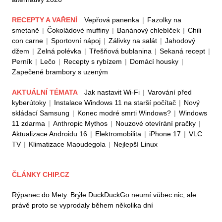
RECEPTY A VAŘENÍ
Vepřová panenka
|
Fazolky na
smetaně
|
Čokoládové muffiny
|
Banánový chlebíček
|
Chili
con carne
|
Sportovní nápoj
|
Zálivky na salát
|
Jahodový
džem
|
Zelná polévka
|
Třešňová bublanina
|
Sekaná recept
|
Perník
|
Lečo
|
Recepty s rybízem
|
Domácí housky
|
Zapečené brambory s uzeným
AKTUÁLNÍ TÉMATA
Jak nastavit Wi-Fi
|
Varování před
kyberútoky
|
Instalace Windows 11 na starší počítač
|
Nový
skládací Samsung
|
Konec modré smrti Windows?
|
Windows
11 zdarma
|
Anthropic Mythos
|
Nouzové otevírání pračky
|
Aktualizace Androidu 16
|
Elektromobilita
|
iPhone 17
|
VLC
TV
|
Klimatizace Maoudegola
|
Nejlepší Linux
ČLÁNKY CHIP.CZ
Rýpanec do Mety. Brýle DuckDuckGo neumí vůbec nic, ale
právě proto se vyprodaly během několika dní