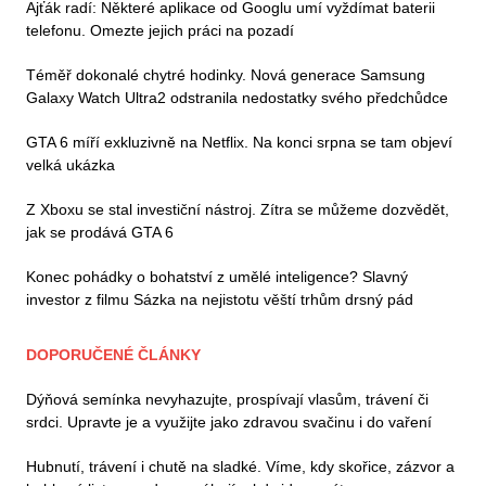
Ajťák radí: Některé aplikace od Googlu umí vyždímat baterii
telefonu. Omezte jejich práci na pozadí
Téměř dokonalé chytré hodinky. Nová generace Samsung
Galaxy Watch Ultra2 odstranila nedostatky svého předchůdce
GTA 6 míří exkluzivně na Netflix. Na konci srpna se tam objeví
velká ukázka
Z Xboxu se stal investiční nástroj. Zítra se můžeme dozvědět,
jak se prodává GTA 6
Konec pohádky o bohatství z umělé inteligence? Slavný
investor z filmu Sázka na nejistotu věští trhům drsný pád
DOPORUČENÉ ČLÁNKY
Dýňová semínka nevyhazujte, prospívají vlasům, trávení či
srdci. Upravte je a využijte jako zdravou svačinu i do vaření
Hubnutí, trávení i chutě na sladké. Víme, kdy skořice, zázvor a