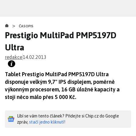
Přejít
k
hlavnímu
>
obsahu
ČASOPIS
Prestigio MultiPad PMP5197D
Ultra
redakce
14.02.2013
Tablet Prestigio MultiPad PMP5197D Ultra
disponuje velkým 9,7" IPS displejem, poměrně
výkonným procesorem, 16 GB úložné kapacity a
stojí něco málo přes 5 000 Kč.
Líbí se vám tento článek? Přidejte si Chip.cz do Google
zpráv,
stačí jedno kliknutí!