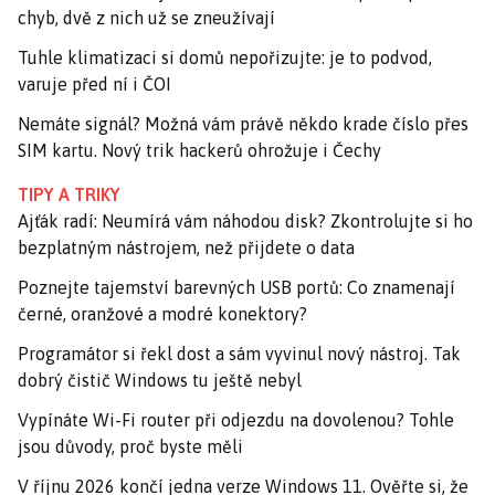
chyb, dvě z nich už se zneužívají
Tuhle klimatizaci si domů nepořizujte: je to podvod,
varuje před ní i ČOI
Nemáte signál? Možná vám právě někdo krade číslo přes
SIM kartu. Nový trik hackerů ohrožuje i Čechy
TIPY A TRIKY
Ajťák radí: Neumírá vám náhodou disk? Zkontrolujte si ho
bezplatným nástrojem, než přijdete o data
Poznejte tajemství barevných USB portů: Co znamenají
černé, oranžové a modré konektory?
Programátor si řekl dost a sám vyvinul nový nástroj. Tak
dobrý čistič Windows tu ještě nebyl
Vypínáte Wi-Fi router při odjezdu na dovolenou? Tohle
jsou důvody, proč byste měli
V říjnu 2026 končí jedna verze Windows 11. Ověřte si, že