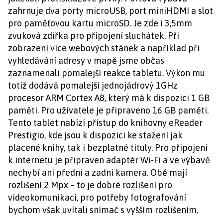
zahrnuje dva porty microUSB, port miniHDMI a slot
pro paměťovou kartu microSD. Je zde i 3,5mm
zvuková zdířka pro připojení sluchátek. Při
zobrazení více webových stánek a například při
vyhledávání adresy v mapě jsme občas
zaznamenali pomalejší reakce tabletu. Výkon mu
totiž dodává pomalejší jednojádrový 1GHz
procesor ARM Cortex A8, který má k dispozici 1 GB
paměti. Pro uživatele je připraveno 16 GB paměti.
Tento tablet nabízí přístup do knihovny eReader
Prestigio, kde jsou k dispozici ke stažení jak
placené knihy, tak i bezplatné tituly. Pro připojení
k internetu je připraven adaptér Wi-Fi a ve výbavě
nechybí ani přední a zadní kamera. Obě mají
rozlišení 2 Mpx – to je dobré rozlišení pro
videokomunikaci, pro potřeby fotografování
bychom však uvítali snímač s vyšším rozlišením.