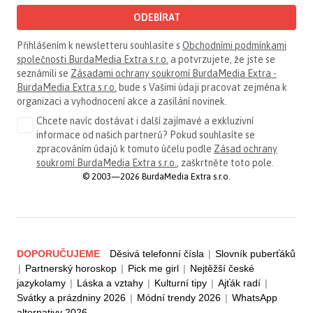
ODEBÍRAT
Přihlášením k newsletteru souhlasíte s
Obchodními podmínkami
společnosti BurdaMedia Extra s.r.o.
a potvrzujete, že jste se
seznámili se
Zásadami ochrany soukromí BurdaMedia Extra -
BurdaMedia Extra s.r.o.
bude s Vašimi údaji pracovat zejména k
organizaci a vyhodnocení akce a zasílání novinek.
Chcete navíc dostávat i další zajímavé a exkluzivní
informace od našich partnerů? Pokud souhlasíte se
zpracováním údajů k tomuto účelu podle
Zásad ochrany
soukromí BurdaMedia Extra s.r.o.
, zaškrtněte toto pole.
© 2003—2026 BurdaMedia Extra s.r.o.
DOPORUČUJEME
Děsivá telefonní čísla
|
Slovník puberťáků
|
Partnerský horoskop
|
Pick me girl
|
Nejtěžší české
jazykolamy
|
Láska a vztahy
|
Kulturní tipy
|
Ajťák radí
|
Svátky a prázdniny 2026
|
Módní trendy 2026
|
WhatsApp
alternativy 2026