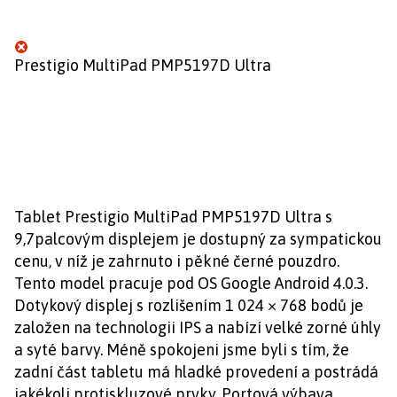
Prestigio MultiPad PMP5197D Ultra
Tablet Prestigio MultiPad PMP5197D Ultra s
9,7palcovým displejem je dostupný za sympatickou
cenu, v níž je zahrnuto i pěkné černé pouzdro.
Tento model pracuje pod OS Google Android 4.0.3.
Dotykový displej s rozlišením 1 024 × 768 bodů je
založen na technologii IPS a nabízí velké zorné úhly
a syté barvy. Méně spokojeni jsme byli s tím, že
zadní část tabletu má hladké provedení a postrádá
jakékoli protiskluzové prvky. Portová výbava