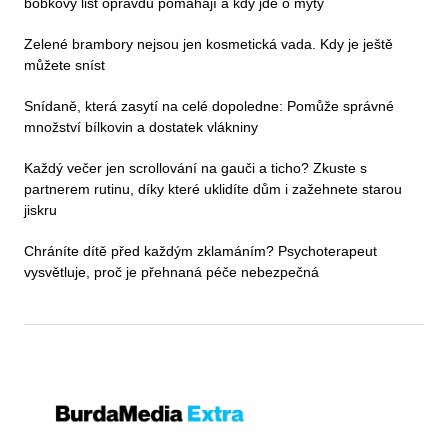
bobkový list opravdu pomáhají a kdy jde o mýty
Zelené brambory nejsou jen kosmetická vada. Kdy je ještě
můžete sníst
Snídaně, která zasytí na celé dopoledne: Pomůže správné
množství bílkovin a dostatek vlákniny
Každý večer jen scrollování na gauči a ticho? Zkuste s
partnerem rutinu, díky které uklidíte dům i zažehnete starou
jiskru
Chráníte dítě před každým zklamáním? Psychoterapeut
vysvětluje, proč je přehnaná péče nebezpečná