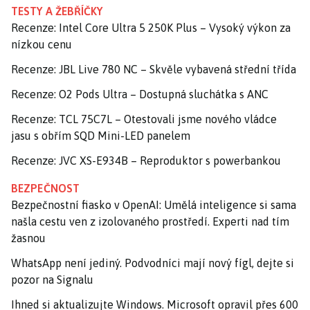
TESTY A ŽEBŘÍČKY
Recenze: Intel Core Ultra 5 250K Plus – Vysoký výkon za
nízkou cenu
Recenze: JBL Live 780 NC – Skvěle vybavená střední třída
Recenze: O2 Pods Ultra – Dostupná sluchátka s ANC
Recenze: TCL 75C7L – Otestovali jsme nového vládce
jasu s obřím SQD Mini-LED panelem
Recenze: JVC XS-E934B – Reproduktor s powerbankou
BEZPEČNOST
Bezpečnostní fiasko v OpenAI: Umělá inteligence si sama
našla cestu ven z izolovaného prostředí. Experti nad tím
žasnou
WhatsApp není jediný. Podvodníci mají nový fígl, dejte si
pozor na Signalu
Ihned si aktualizujte Windows. Microsoft opravil přes 600