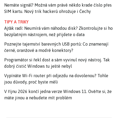
Nemáte signál? Možná vám právě někdo krade číslo přes
SIM kartu. Nový trik hackerů ohrožuje i Čechy
TIPY A TRIKY
Ajťák radí: Neumírá vám náhodou disk? Zkontrolujte si ho
bezplatným nástrojem, než přijdete o data
Poznejte tajemství barevných USB portů: Co znamenají
černé, oranžové a modré konektory?
Programátor si řekl dost a sám vyvinul nový nástroj. Tak
dobrý čistič Windows tu ještě nebyl
Vypínáte Wi-Fi router při odjezdu na dovolenou? Tohle
jsou důvody, proč byste měli
V říjnu 2026 končí jedna verze Windows 11. Ověřte si, že
máte jinou a nebudete mít problém