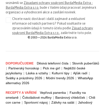
seznámili se
Zásadami ochrany soukromí BurdaMedia Extra -
BurdaMedia Extra s.r.o.
bude s Vašimi údaji pracovat zejména k
organizaci a vyhodnocení akce a zasílání novinek.
Chcete navíc dostávat i další zajímavé a exkluzivní
informace od našich partnerů? Pokud souhlasíte se
zpracováním údajů k tomuto účelu podle
Zásad ochrany
soukromí BurdaMedia Extra s.r.o.
, zaškrtněte toto pole.
© 2003—2026 BurdaMedia Extra s.r.o.
DOPORUČUJEME
Děsivá telefonní čísla
|
Slovník puberťáků
|
Partnerský horoskop
|
Pick me girl
|
Nejtěžší české
jazykolamy
|
Láska a vztahy
|
Kulturní tipy
|
Ajťák radí
|
Svátky a prázdniny 2026
|
Módní trendy 2026
|
WhatsApp
alternativy 2026
RECEPTY A VAŘENÍ
Vepřová panenka
|
Fazolky na
smetaně
|
Čokoládové muffiny
|
Banánový chlebíček
|
Chili
con carne
|
Sportovní nápoj
|
Zálivky na salát
|
Jahodový