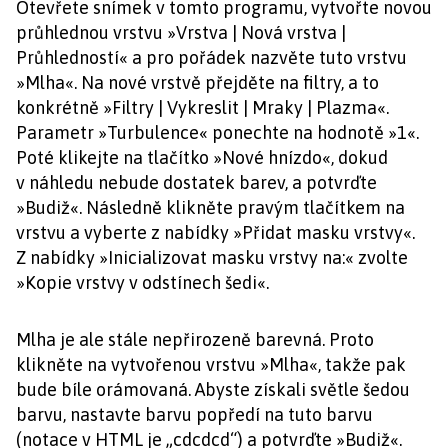
Otevřete snímek v tomto programu, vytvořte novou
průhlednou vrstvu »Vrstva | Nová vrstva |
Průhledností« a pro pořádek nazvěte tuto vrstvu
»Mlha«. Na nové vrstvě přejděte na filtry, a to
konkrétně »Filtry | Vykreslit | Mraky | Plazma«.
Parametr »Turbulence« ponechte na hodnotě »1«.
Poté klikejte na tlačítko »Nové hnízdo«, dokud
v náhledu nebude dostatek barev, a potvrďte
»Budiž«. Následně klikněte pravým tlačítkem na
vrstvu a vyberte z nabídky »Přidat masku vrstvy«.
Z nabídky »Inicializovat masku vrstvy na:« zvolte
»Kopie vrstvy v odstínech šedi«.
Mlha je ale stále nepřirozeně barevná. Proto
klikněte na vytvořenou vrstvu »Mlha«, takže pak
bude bíle orámovaná. Abyste získali světle šedou
barvu, nastavte barvu popředí na tuto barvu
(notace v HTML je „cdcdcd“) a potvrďte »Budiž«.