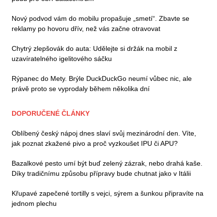
Nový podvod vám do mobilu propašuje „smetí“. Zbavte se
reklamy po hovoru dřív, než vás začne otravovat
Chytrý zlepšovák do auta: Udělejte si držák na mobil z
uzavíratelného igelitového sáčku
Rýpanec do Mety. Brýle DuckDuckGo neumí vůbec nic, ale
právě proto se vyprodaly během několika dní
DOPORUČENÉ ČLÁNKY
Oblíbený český nápoj dnes slaví svůj mezinárodní den. Víte,
jak poznat zkažené pivo a proč vyzkoušet IPU či APU?
Bazalkové pesto umí být buď zelený zázrak, nebo drahá kaše.
Díky tradičnímu způsobu přípravy bude chutnat jako v Itálii
Křupavé zapečené tortilly s vejci, sýrem a šunkou připravíte na
jednom plechu