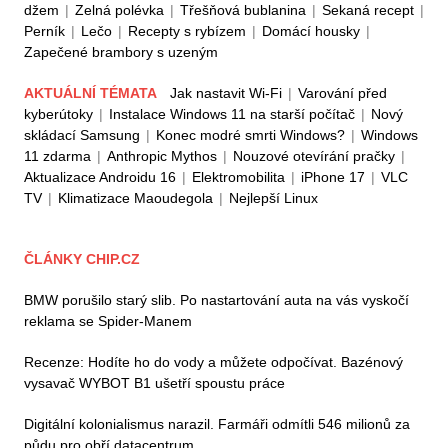
džem
|
Zelná polévka
|
Třešňová bublanina
|
Sekaná recept
|
Perník
|
Lečo
|
Recepty s rybízem
|
Domácí housky
|
Zapečené brambory s uzeným
AKTUÁLNÍ TÉMATA
Jak nastavit Wi-Fi
|
Varování před
kyberútoky
|
Instalace Windows 11 na starší počítač
|
Nový
skládací Samsung
|
Konec modré smrti Windows?
|
Windows
11 zdarma
|
Anthropic Mythos
|
Nouzové otevírání pračky
|
Aktualizace Androidu 16
|
Elektromobilita
|
iPhone 17
|
VLC
TV
|
Klimatizace Maoudegola
|
Nejlepší Linux
ČLÁNKY CHIP.CZ
BMW porušilo starý slib. Po nastartování auta na vás vyskočí
reklama se Spider-Manem
Recenze: Hodíte ho do vody a můžete odpočívat. Bazénový
vysavač WYBOT B1 ušetří spoustu práce
Digitální kolonialismus narazil. Farmáři odmítli 546 milionů za
půdu pro obří datacentrum