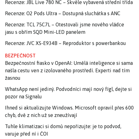
Recenze: JBL Live 780 NC – Skvěle vybavená střední třída
Recenze: O2 Pods Ultra – Dostupná sluchátka s ANC
Recenze: TCL 75C7L – Otestovali jsme nového vládce
jasu s obřím SQD Mini-LED panelem
Recenze: JVC XS-E934B – Reproduktor s powerbankou
BEZPEČNOST
Bezpečnostní fiasko v OpenAI: Umělá inteligence si sama
našla cestu ven z izolovaného prostředí. Experti nad tím
žasnou
WhatsApp není jediný. Podvodníci mají nový fígl, dejte si
pozor na Signalu
Ihned si aktualizujte Windows. Microsoft opravil přes 600
chyb, dvě z nich už se zneužívají
Tuhle klimatizaci si domů nepořizujte: je to podvod,
varuje před ní i ČOI