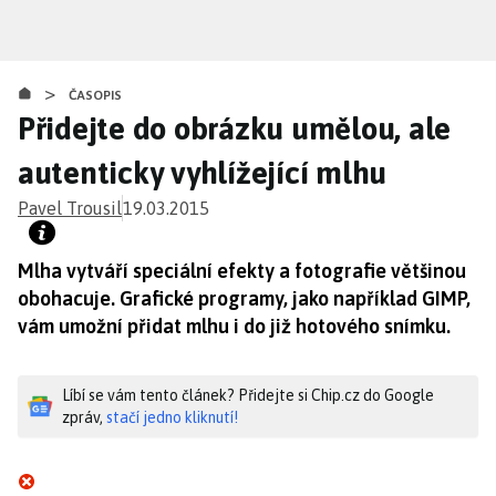
Přejít
k
hlavnímu
>
obsahu
ČASOPIS
Přidejte do obrázku umělou, ale
autenticky vyhlížející mlhu
Pavel Trousil
19.03.2015
Mlha vytváří speciální efekty a fotografie většinou
obohacuje. Grafické programy, jako například GIMP,
vám umožní přidat mlhu i do již hotového snímku.
Líbí se vám tento článek? Přidejte si Chip.cz do Google
zpráv,
stačí jedno kliknutí!