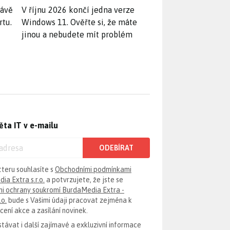
rávě
V říjnu 2026 končí jedna verze
rtu.
Windows 11. Ověřte si, že máte
jinou a nebudete mít problém
ěta IT v e-mailu
ODEBÍRAT
tteru souhlasíte s
Obchodními podmínkami
ia Extra s.r.o.
a potvrzujete, že jste se
i ochrany soukromí BurdaMedia Extra -
.o.
bude s Vašimi údaji pracovat zejména k
ení akce a zasílání novinek.
távat i další zajímavé a exkluzivní informace