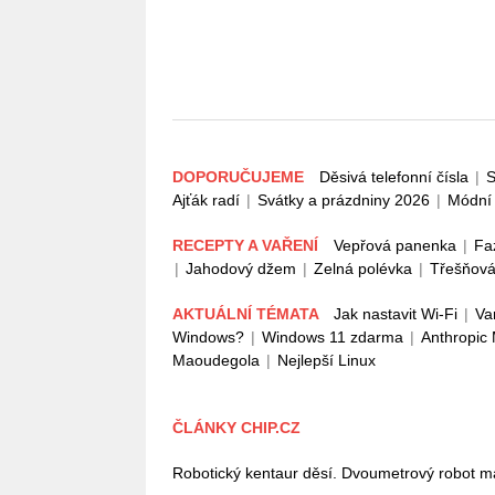
DOPORUČUJEME
Děsivá telefonní čísla
|
S
Ajťák radí
|
Svátky a prázdniny 2026
|
Módní 
RECEPTY A VAŘENÍ
Vepřová panenka
|
Fa
|
Jahodový džem
|
Zelná polévka
|
Třešňová
AKTUÁLNÍ TÉMATA
Jak nastavit Wi-Fi
|
Va
Windows?
|
Windows 11 zdarma
|
Anthropic
Maoudegola
|
Nejlepší Linux
ČLÁNKY CHIP.CZ
Robotický kentaur děsí. Dvoumetrový robot má