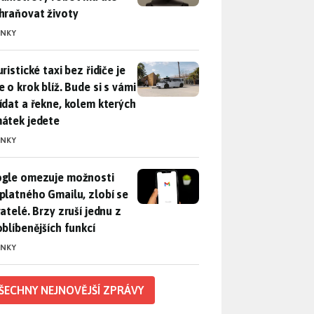
hraňovat životy
INKY
ristické taxi bez řidiče je zase o krok blíž. Bude si s vámi p
ristické taxi bez řidiče je
 o krok blíž. Bude si s vámi
ídat a řekne, kolem kterých
átek jedete
INKY
gle omezuje možnosti bezplatného Gmailu, zlobí se uživatelé. 
gle omezuje možnosti
platného Gmailu, zlobí se
atelé. Brzy zruší jednu z
oblíbenějších funkcí
INKY
ŠECHNY NEJNOVĚJŠÍ ZPRÁVY