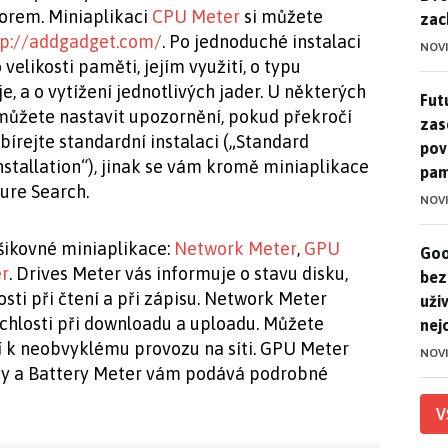
orem. Miniaplikaci
CPU Meter
si můžete
zac
tp://addgadget.com/
. Po jednoduché instalaci
NOV
 velikosti paměti, jejím využití, o typu
e, a o vytížení jednotlivých jader. U některých
Futu
Futu
a můžete nastavit upozornění, pokud překročí
zase
bírejte standardní instalaci („Standard
pov
Installation“), jinak se vám kromě miniaplikace
pam
ure Search.
NOV
 šikovné miniaplikace:
Network Meter
,
GPU
Goo
Goo
er
. Drives Meter vás informuje o stavu disku,
bez
sti při čtení a při zápisu. Network Meter
uživ
chlosti při downloadu a uploadu. Můžete
nej
í k neobvyklému provozu na síti. GPU Meter
NOV
rty a Battery Meter vám podává podrobné
V