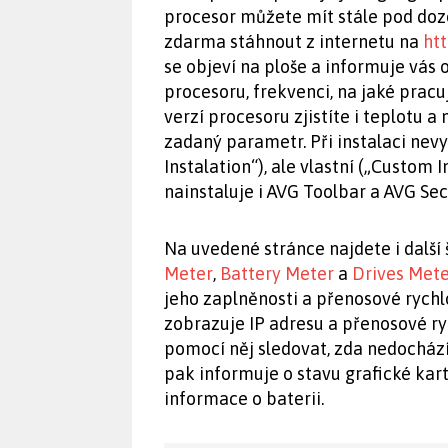
procesor můžete mít stále pod doz
zdarma stáhnout z internetu na
ht
se objeví na ploše a informuje vás o
procesoru, frekvenci, na jaké pracuj
verzí procesoru zjistíte i teplotu 
zadaný parametr. Při instalaci nevy
Instalation“), ale vlastní („Custom 
nainstaluje i AVG Toolbar a AVG Sec
Na uvedené stránce najdete i další
Meter
,
Battery Meter
a
Drives Met
jeho zaplněnosti a přenosové rychlo
zobrazuje IP adresu a přenosové ry
pomocí něj sledovat, zda nedocház
pak informuje o stavu grafické ka
informace o baterii.