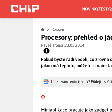
Přejít
k
NOVINKY
TESTY
Ž
hlavnímu
obsahu
>
ČASOPIS
Procesory: přehled o j
Pavel Trousil
23.05.2014
Pokud byste rádi věděli, co zrovna d
jakou má teplotu, můžete si nainsta
Líbí se vám tento článek? Přidejte si C
Miniaplikace pracuje jako gadget 