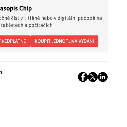
časopis Chip
žné číst v tištěné nebo v digitální podobě na
 tabletech a počítačích.
PŘEDPLATNÉ
KOUPIT JEDNOTLIVÁ VYDÁNÍ
m