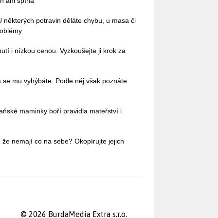
ň ani špína
 U některých potravin děláte chybu, u masa či
roblémy
tí i nízkou cenou. Vyzkoušejte ji krok za
á se mu vyhýbáte. Podle něj však poznáte
aňské maminky boří pravidla mateřství i
 že nemají co na sebe? Okopírujte jejich
© 2026 BurdaMedia Extra s.r.o.