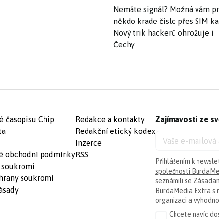
Nemáte signál? Možná vám p
někdo krade číslo přes SIM ka
Nový trik hackerů ohrožuje i
Čechy
é časopisu Chip
Redakce a kontakty
Zajímavosti ze sv
ta
Redakční etický kodex
Inzerce
é obchodní podmínky
RSS
Přihlášením k newsle
 soukromí
společnosti BurdaMed
hrany soukromí
seznámili se
Zásadam
ásady
BurdaMedia Extra s.r
organizaci a vyhodnoc
Chcete navíc dos