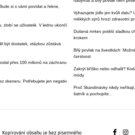
nadýmat a bílý povlak není plíse
. Bude si s vámi povídat a řekne,
Vyhazujete jídlo jen kvůli datu?
měkkých sýrů hrozí zdravotní p
zlobí se uživatelé. V lednu ukončí
Dušená mrkev potěší sladkou chu
krokem
l být dostatek, otázkou zůstává
Bílý povlak na švestkách: Možn
čerstvost
poslal přes 100 milionů na záchranu
Zakrýt bříško nebo odhalit? Kod
módy
ez skeneru. Potřebujete jen negativ
Proč Skandinávky nikdy neříkají,
šatník a pochopíte...
Kopírování obsahu je bez písemného