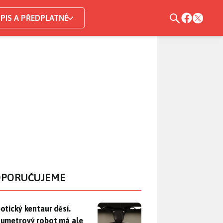
PIS A PŘEDPLATNÉ
PORUČUJEME
otický kentaur děsí. Dvoumetrový robot má ale zachraňovat ži
otický kentaur děsí.
umetrový robot má ale