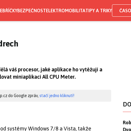
EBŘÍČKY
BEZPEČNOST
ELEKTROMOBILITA
TIPY A TRIKY
ČASO
ádrech
ělá váš procesor, jaké aplikace ho vytěžují a
lovat miniaplikaci All CPU Meter.
hip.cz do Google zpráv,
stačí jedno kliknutí!
DO
Rob
Rob
pod systémy Windows 7/8 a Vista, takže
Dvo