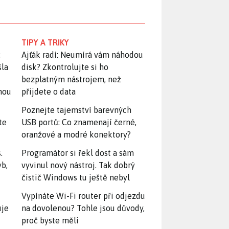
TIPY A TRIKY
:
Ajťák radí: Neumírá vám náhodou
šla
disk? Zkontrolujte si ho
bezplatným nástrojem, než
snou
přijdete o data
Poznejte tajemství barevných
te
USB portů: Co znamenají černé,
oranžové a modré konektory?
.
Programátor si řekl dost a sám
yb,
vyvinul nový nástroj. Tak dobrý
čistič Windows tu ještě nebyl
Vypínáte Wi-Fi router při odjezdu
uje
na dovolenou? Tohle jsou důvody,
proč byste měli