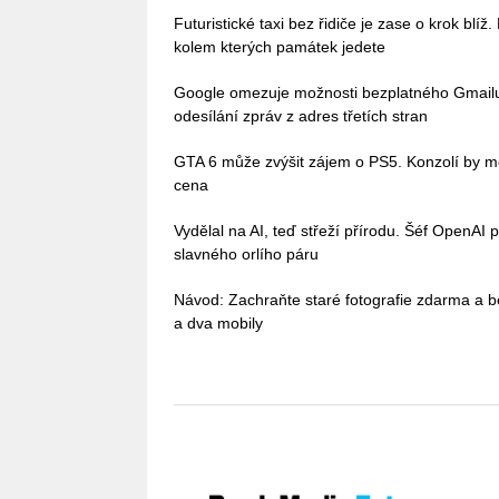
Futuristické taxi bez řidiče je zase o krok blíž
kolem kterých památek jedete
Google omezuje možnosti bezplatného Gmailu, 
odesílání zpráv z adres třetích stran
GTA 6 může zvýšit zájem o PS5. Konzolí by mě
cena
Vydělal na AI, teď střeží přírodu. Šéf OpenAI 
slavného orlího páru
Návod: Zachraňte staré fotografie zdarma a b
a dva mobily