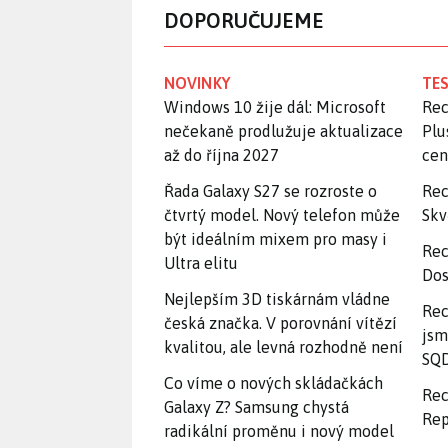
DOPORUČUJEME
NOVINKY
TES
Windows 10 žije dál: Microsoft
Rec
nečekaně prodlužuje aktualizace
Plu
až do října 2027
ce
Řada Galaxy S27 se rozroste o
Rec
čtvrtý model. Nový telefon může
Skv
být ideálním mixem pro masy i
Rec
Ultra elitu
Dos
Nejlepším 3D tiskárnám vládne
Rec
česká značka. V porovnání vítězí
jsm
kvalitou, ale levná rozhodně není
SQD
Co víme o nových skládačkách
Rec
Galaxy Z? Samsung chystá
Rep
radikální proměnu i nový model