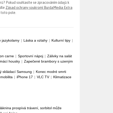
erů? Pokud souhlasíte se zpracováním údajů k
odle
Zásad ochrany soukromí BurdaMedia Extra
 toto pole.
é jazykolamy
|
Láska a vztahy
|
Kulturní tipy
|
con carne
|
Sportovní nápoj
|
Zálivky na salát
mácí housky
|
Zapečené brambory s uzeným
ý skládací Samsung
|
Konec modré smrti
omobilita
|
iPhone 17
|
VLC TV
|
Klimatizace
láknina prospívá trávení, sorbitol může