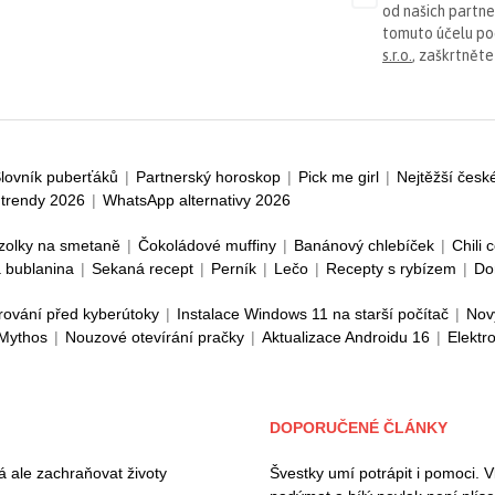
od našich partn
tomuto účelu p
s.r.o.
, zaškrtněte
lovník puberťáků
|
Partnerský horoskop
|
Pick me girl
|
Nejtěžší česk
trendy 2026
|
WhatsApp alternativy 2026
zolky na smetaně
|
Čokoládové muffiny
|
Banánový chlebíček
|
Chili 
 bublanina
|
Sekaná recept
|
Perník
|
Lečo
|
Recepty s rybízem
|
Do
rování před kyberútoky
|
Instalace Windows 11 na starší počítač
|
Nov
 Mythos
|
Nouzové otevírání pračky
|
Aktualizace Androidu 16
|
Elektr
DOPORUČENÉ ČLÁNKY
 ale zachraňovat životy
Švestky umí potrápit i pomoci. V