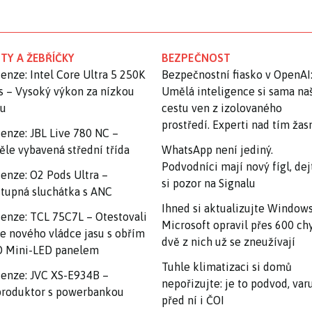
TY A ŽEBŘÍČKY
BEZPEČNOST
enze: Intel Core Ultra 5 250K
Bezpečnostní fiasko v OpenAI
s – Vysoký výkon za nízkou
Umělá inteligence si sama na
nu
cestu ven z izolovaného
prostředí. Experti nad tím ža
enze: JBL Live 780 NC –
ěle vybavená střední třída
WhatsApp není jediný.
Podvodníci mají nový fígl, dej
enze: O2 Pods Ultra –
si pozor na Signalu
tupná sluchátka s ANC
Ihned si aktualizujte Windows
enze: TCL 75C7L – Otestovali
Microsoft opravil přes 600 ch
e nového vládce jasu s obřím
dvě z nich už se zneužívají
 Mini-LED panelem
Tuhle klimatizaci si domů
enze: JVC XS-E934B –
nepořizujte: je to podvod, var
roduktor s powerbankou
před ní i ČOI