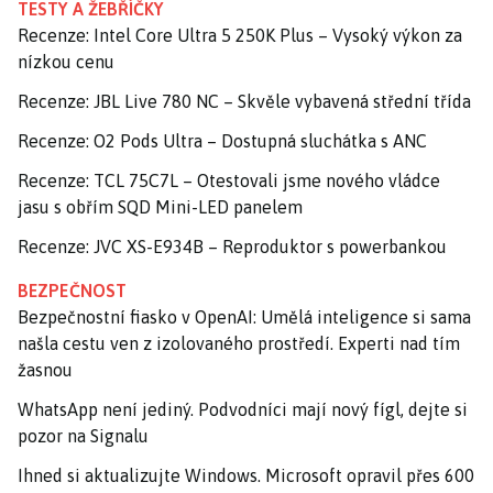
TESTY A ŽEBŘÍČKY
Recenze: Intel Core Ultra 5 250K Plus – Vysoký výkon za
nízkou cenu
Recenze: JBL Live 780 NC – Skvěle vybavená střední třída
Recenze: O2 Pods Ultra – Dostupná sluchátka s ANC
Recenze: TCL 75C7L – Otestovali jsme nového vládce
jasu s obřím SQD Mini-LED panelem
Recenze: JVC XS-E934B – Reproduktor s powerbankou
BEZPEČNOST
Bezpečnostní fiasko v OpenAI: Umělá inteligence si sama
našla cestu ven z izolovaného prostředí. Experti nad tím
žasnou
WhatsApp není jediný. Podvodníci mají nový fígl, dejte si
pozor na Signalu
Ihned si aktualizujte Windows. Microsoft opravil přes 600