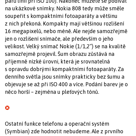
párů linií při ISO 100). Nakonec můžete se podívat
na ukázkové snímky. Nokia 808 tedy může směle
soupeřit s kompaktními fotoaparáty a většinu
z nich překoná. Kompakty mají většinou rozlišení
16 megapixelů, nebo méně. Ale nejde samozřejmě
jen o rozlišení snímače, ale především o jeho
velikost. Velký snímač Nokie (1/1,2“) se na kvalitě
samozřejmě projevil. Šum obrazu zůstává na
příjemně nízké úrovni, která je srovnatelná
s opravdu dobrými kompaktními fotoaparáty. Za
denního světla jsou snímky prakticky bez šumu a
objevuje se až při ISO 400 a více. Podání barev je o
něco horší – zejména u pleťových tónů.
Ostatní funkce telefonu a operační systém
(Symbian) zde hodnotit nebudeme. Ale z prvního