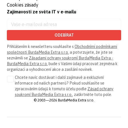
Cookies zásady
Zajímavosti ze světa IT v e-mailu
ODEBÍRAT
Přihlášením k newsletteru souhlasíte s
Obchodními podmínkami
společnosti BurdaMedia Extra s.r.o.
a potvrzujete, že jste se
seznámili se
Zásadami ochrany soukromí BurdaMedia Extra -
BurdaMedia Extra s.r.o.
bude s Vašimi údaji pracovat zejména k
organizaci a vyhodnocení akce a zasílání novinek.
Chcete navíc dostávat i další zajímavé a exkluzivní
informace od našich partnerů? Pokud souhlasíte se
zpracováním údajů k tomuto účelu podle
Zásad ochrany
soukromí BurdaMedia Extra s.r.o.
, zaškrtněte toto pole.
© 2003—2026 BurdaMedia Extra s.r.o.