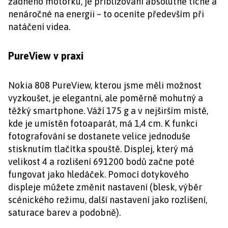
žádného motorku, je přibližování absolutně tiché a
nenáročné na energii – to oceníte především při
natáčení videa.
PureView v praxi
Nokia 808 PureView, kterou jsme měli možnost
vyzkoušet, je elegantní, ale poměrně mohutný a
těžký smartphone. Váží 175 g a v nejširším místě,
kde je umístěn fotoaparát, má 1,4 cm. K funkci
fotografování se dostanete velice jednoduše
stisknutím tlačítka spouště. Displej, který má
velikost 4 a rozlišení 691200 bodů začne poté
fungovat jako hledáček. Pomocí dotykového
displeje můžete změnit nastavení (blesk, výběr
scénického režimu, další nastavení jako rozlišení,
saturace barev a podobně).