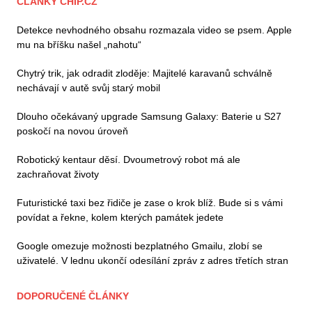
ČLÁNKY CHIP.CZ
Detekce nevhodného obsahu rozmazala video se psem. Apple
mu na bříšku našel „nahotu“
Chytrý trik, jak odradit zloděje: Majitelé karavanů schválně
nechávají v autě svůj starý mobil
Dlouho očekávaný upgrade Samsung Galaxy: Baterie u S27
poskočí na novou úroveň
Robotický kentaur děsí. Dvoumetrový robot má ale
zachraňovat životy
Futuristické taxi bez řidiče je zase o krok blíž. Bude si s vámi
povídat a řekne, kolem kterých památek jedete
Google omezuje možnosti bezplatného Gmailu, zlobí se
uživatelé. V lednu ukončí odesílání zpráv z adres třetích stran
DOPORUČENÉ ČLÁNKY