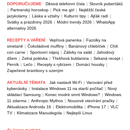
DOPORUČUJEME
Děsivá telefonní čísla
|
Slovník puberťáků
|
Partnerský horoskop
|
Pick me girl
|
Nejtěžší české
jazykolamy
|
Láska a vztahy
|
Kulturní tipy
|
Ajťák radí
|
Svátky a prázdniny 2026
|
Módní trendy 2026
|
WhatsApp
alternativy 2026
RECEPTY A VAŘENÍ
Vepřová panenka
|
Fazolky na
smetaně
|
Čokoládové muffiny
|
Banánový chlebíček
|
Chili
con carne
|
Sportovní nápoj
|
Zálivky na salát
|
Jahodový
džem
|
Zelná polévka
|
Třešňová bublanina
|
Sekaná recept
|
Perník
|
Lečo
|
Recepty s rybízem
|
Domácí housky
|
Zapečené brambory s uzeným
AKTUÁLNÍ TÉMATA
Jak nastavit Wi-Fi
|
Varování před
kyberútoky
|
Instalace Windows 11 na starší počítač
|
Nový
skládací Samsung
|
Konec modré smrti Windows?
|
Windows
11 zdarma
|
Anthropic Mythos
|
Nouzové otevírání pračky
|
Aktualizace Androidu 16
|
Elektromobilita
|
iPhone 17
|
VLC
TV
|
Klimatizace Maoudegola
|
Nejlepší Linux