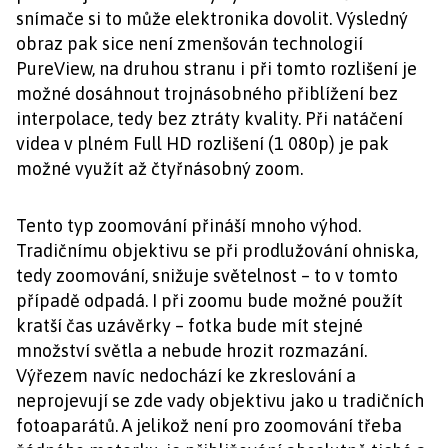
snímače si to může elektronika dovolit. Výsledný
obraz pak sice není zmenšován technologií
PureView, na druhou stranu i při tomto rozlišení je
možné dosáhnout trojnásobného přiblížení bez
interpolace, tedy bez ztráty kvality. Při natáčení
videa v plném Full HD rozlišení (1 080p) je pak
možné využít až čtyřnásobný zoom.
Tento typ zoomování přináší mnoho výhod.
Tradičnímu objektivu se při prodlužování ohniska,
tedy zoomování, snižuje světelnost – to v tomto
případě odpadá. I při zoomu bude možné použít
kratší čas uzávěrky – fotka bude mít stejné
množství světla a nebude hrozit rozmazání.
Výřezem navíc nedochází ke zkreslování a
neprojevují se zde vady objektivu jako u tradičních
fotoaparátů. A jelikož není pro zoomování třeba