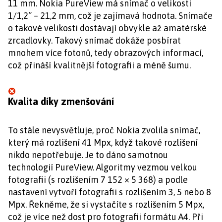
11 mm. Nokia PureView má snímač o velikosti
1/1,2“ – 21,2 mm, což je zajímavá hodnota. Snímače
o takové velikosti dostávají obvykle až amatérské
zrcadlovky. Takový snímač dokáže posbírat
mnohem více fotonů, tedy obrazových informací,
což přináší kvalitnější fotografii a méně šumu.
Kvalita díky zmenšování
To stále nevysvětluje, proč Nokia zvolila snímač,
který má rozlišení 41 Mpx, když takové rozlišení
nikdo nepotřebuje. Je to dáno samotnou
technologií PureView. Algoritmy vezmou velkou
fotografii (s rozlišením 7 152 × 5 368) a podle
nastavení vytvoří fotografii s rozlišením 3, 5 nebo 8
Mpx. Řekněme, že si vystačíte s rozlišením 5 Mpx,
což je více než dost pro fotografii formátu A4. Při