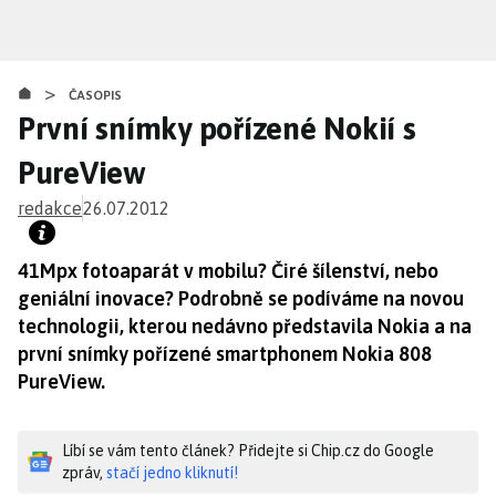
Přejít
k
hlavnímu
>
obsahu
ČASOPIS
První snímky pořízené Nokií s
PureView
redakce
26.07.2012
41Mpx fotoaparát v mobilu? Čiré šílenství, nebo
geniální inovace? Podrobně se podíváme na novou
technologii, kterou nedávno představila Nokia a na
první snímky pořízené smartphonem Nokia 808
PureView.
Líbí se vám tento článek? Přidejte si Chip.cz do Google
zpráv,
stačí jedno kliknutí!