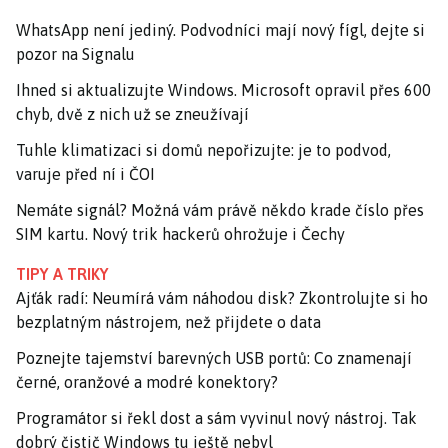
WhatsApp není jediný. Podvodníci mají nový fígl, dejte si
pozor na Signalu
Ihned si aktualizujte Windows. Microsoft opravil přes 600
chyb, dvě z nich už se zneužívají
Tuhle klimatizaci si domů nepořizujte: je to podvod,
varuje před ní i ČOI
Nemáte signál? Možná vám právě někdo krade číslo přes
SIM kartu. Nový trik hackerů ohrožuje i Čechy
TIPY A TRIKY
Ajťák radí: Neumírá vám náhodou disk? Zkontrolujte si ho
bezplatným nástrojem, než přijdete o data
Poznejte tajemství barevných USB portů: Co znamenají
černé, oranžové a modré konektory?
Programátor si řekl dost a sám vyvinul nový nástroj. Tak
dobrý čistič Windows tu ještě nebyl