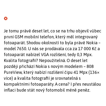
Je tomu právě deset let, co se na trhu objevil vůbec
první GSM mobilní telefon, který měl integrovaný
fotoaparát. Shodou okolností to byla právě Nokia –
model 7650. U nás se prodávala cca za 17 000 Kč a
fotoaparát nabízel VGA rozlišení, tedy 0,3 Mpx.
Kvalita fotografií? Nepoužitelná. O deset let
později přichází Nokia s novým modelem – 808
PureView, který nabízí rozlišení čipu 41 Mpx (136×
více) a kvalita fotografií je srovnatelná s
kompaktními fotoaparáty. A cena? I přes neustálou
inflaci bude stát nový fotomobil méně peněz.