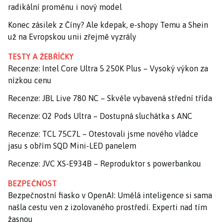
radikální proměnu i nový model
Konec zásilek z Číny? Ale kdepak, e-shopy Temu a Shein
už na Evropskou unii zřejmě vyzrály
TESTY A ŽEBŘÍČKY
Recenze: Intel Core Ultra 5 250K Plus – Vysoký výkon za
nízkou cenu
Recenze: JBL Live 780 NC – Skvěle vybavená střední třída
Recenze: O2 Pods Ultra – Dostupná sluchátka s ANC
Recenze: TCL 75C7L – Otestovali jsme nového vládce
jasu s obřím SQD Mini-LED panelem
Recenze: JVC XS-E934B – Reproduktor s powerbankou
BEZPEČNOST
Bezpečnostní fiasko v OpenAI: Umělá inteligence si sama
našla cestu ven z izolovaného prostředí. Experti nad tím
žasnou