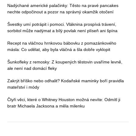
Nadýchané americké palačinky: Těsto na pravé pancakes
nechte odpočinout a pozor na správný okamžik otočení
Švestky umí potrápit i pomoci. Vláknina prospívá trávení,
sorbitol může nadýmat a bílý povlak není plíseň ani špína
Recept na vláčnou hrnkovou bábovku z pomazánkového
másla: Co udělat, aby byla vláčná a šla dobře vyklopit
Šunkofleky z remosky: Z koupených těstovin uvaříme levně,
ale není nad domácí fleky
Zakrýt bříško nebo odhalit? Kodaňské maminky boří pravidla
mateřství i módy
Čtyři věci, které o Whitney Houston možná nevíte: Odmítl ji
bratr Michaela Jacksona a měla milenku