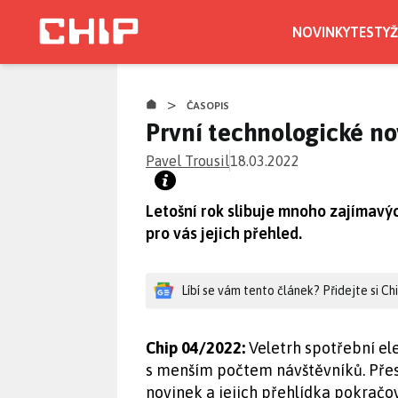
Přejít
k
NOVINKY
TESTY
Ž
hlavnímu
CHIP.CZ
obsahu
>
ČASOPIS
První technologické no
Pavel Trousil
18.03.2022
Letošní rok slibuje mnoho zajímavýc
pro vás jejich přehled.
Líbí se vám tento článek? Přidejte si C
Chip 04/2022:
Veletrh spotřební el
s menším počtem návštěvníků. Přes
novinek a jejich přehlídka pokrač