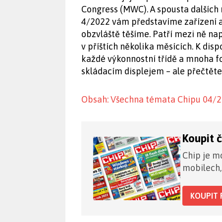
Congress (MWC). A spousta dalších 
4/2022 vám představíme zařízení a 
obzvláště těšíme. Patří mezi ně na
v příštích několika měsících. K dis
každé výkonnostní třídě a mnoha f
skládacím displejem – ale přečtěte
Obsah: Všechna témata Chipu 04/
Koupit 
Chip je mo
mobilech,
KOUPIT 