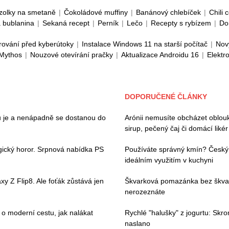
zolky na smetaně
|
Čokoládové muffiny
|
Banánový chlebíček
|
Chili 
 bublanina
|
Sekaná recept
|
Perník
|
Lečo
|
Recepty s rybízem
|
Do
rování před kyberútoky
|
Instalace Windows 11 na starší počítač
|
Nov
 Mythos
|
Nouzové otevírání pračky
|
Aktualizace Androidu 16
|
Elektr
DOPORUČENÉ ČLÁNKY
ou je a nenápadně se dostanou do
Arónii nemusíte obcházet oblouk
sirup, pečený čaj či domácí likér
gický horor. Srpnová nabídka PS
Používáte správný kmín? Český a 
ideálním využitím v kuchyni
y Z Flip8. Ale foťák zůstává jen
Škvarková pomazánka bez škvark
nerozeznáte
 moderní cestu, jak nalákat
Rychlé "halušky" z jogurtu: Skr
naslano