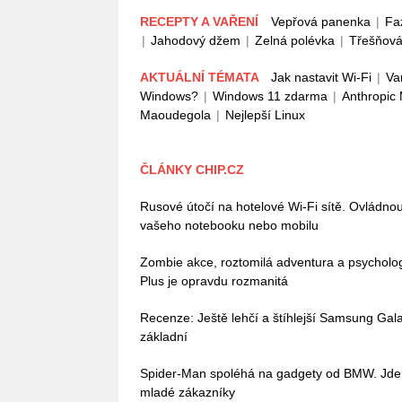
RECEPTY A VAŘENÍ
Vepřová panenka
|
Fa
|
Jahodový džem
|
Zelná polévka
|
Třešňová
AKTUÁLNÍ TÉMATA
Jak nastavit Wi-Fi
|
Va
Windows?
|
Windows 11 zdarma
|
Anthropic
Maoudegola
|
Nejlepší Linux
ČLÁNKY CHIP.CZ
Rusové útočí na hotelové Wi-Fi sítě. Ovládn
vašeho notebooku nebo mobilu
Zombie akce, roztomilá adventura a psycholo
Plus je opravdu rozmanitá
Recenze: Ještě lehčí a štíhlejší Samsung Galax
základní
Spider-Man spoléhá na gadgety od BMW. Jde o
mladé zákazníky