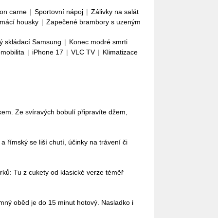
con carne
|
Sportovní nápoj
|
Zálivky na salát
mácí housky
|
Zapečené brambory s uzeným
ý skládací Samsung
|
Konec modré smrti
omobilita
|
iPhone 17
|
VLC TV
|
Klimatizace
em. Ze svíravých bobulí připravíte džem,
římský se liší chutí, účinky na trávení či
ů: Tu z cukety od klasické verze téměř
omný oběd je do 15 minut hotový. Nasladko i