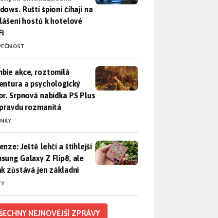
dows. Ruští špioni číhají na
hlášení hostů k hotelové
Fi
PEČNOST
bie akce, roztomilá adventura a psychologický horor. Srpnová
bie akce, roztomilá
entura a psychologický
or. Srpnová nabídka PS Plus
opravdu rozmanitá
INKY
nze: Ještě lehčí a štíhlejší Samsung Galaxy Z Flip8, ale foťák 
nze: Ještě lehčí a štíhlejší
sung Galaxy Z Flip8, ale
ák zůstává jen základní
TY
ŠECHNY NEJNOVĚJŠÍ ZPRÁVY