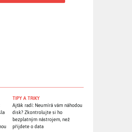
TIPY A TRIKY
:
Ajťák radí: Neumírá vám náhodou
šla
disk? Zkontrolujte si ho
bezplatným nástrojem, než
snou
přijdete o data