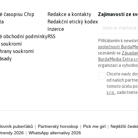
é časopisu Chip
Redakce a kontakty
Zajímavosti ze sv
ta
Redakční etický kodex
Inzerce
é obchodní podmínky
RSS
Přihlášením k newsle
 soukromí
společnosti BurdaMed
hrany soukromí
seznámili se
Zásadam
ásady
BurdaMedia Extra s.r
organizaci a vyhodnoc
Chcete navíc dos
od našich partn
tomuto účelu p
s.r.o.
, zaškrtněte
lovník puberťáků
|
Partnerský horoskop
|
Pick me girl
|
Nejtěžší česk
trendy 2026
|
WhatsApp alternativy 2026