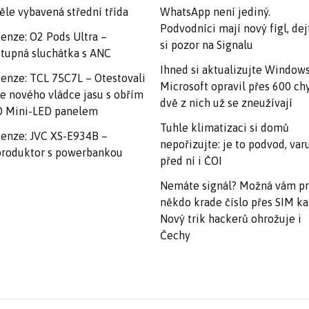
ěle vybavená střední třída
WhatsApp není jediný.
Podvodníci mají nový fígl, dej
enze: O2 Pods Ultra –
si pozor na Signalu
tupná sluchátka s ANC
Ihned si aktualizujte Windows
enze: TCL 75C7L – Otestovali
Microsoft opravil přes 600 ch
e nového vládce jasu s obřím
dvě z nich už se zneužívají
 Mini-LED panelem
Tuhle klimatizaci si domů
enze: JVC XS-E934B –
nepořizujte: je to podvod, var
roduktor s powerbankou
před ní i ČOI
Nemáte signál? Možná vám p
někdo krade číslo přes SIM ka
Nový trik hackerů ohrožuje i
Čechy