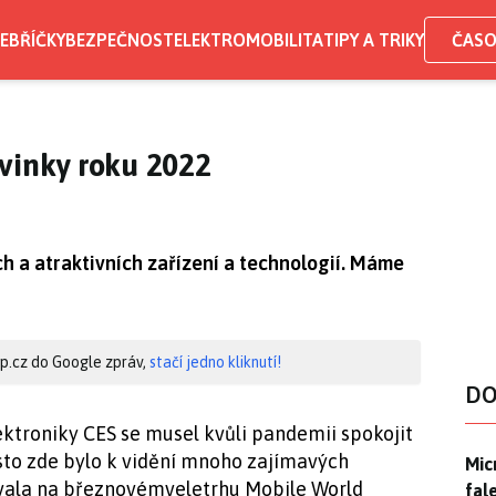
EBŘÍČKY
BEZPEČNOST
ELEKTROMOBILITA
TIPY A TRIKY
ČASO
vinky roku 2022
h a atraktivních zařízení a technologií. Máme
hip.cz do Google zpráv,
stačí jedno kliknutí!
DO
ektroniky CES se musel kvůli pandemii spokojit
to zde bylo k vidění mnoho zajímavých
Mic
Mic
ovala na březnovémveletrhu Mobile World
fal