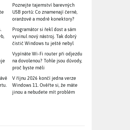
Poznejte tajemství barevných
te
USB portů: Co znamenají černé,
oranžové a modré konektory?
.
Programátor si řekl dost a sám
yb,
vyvinul nový nástroj. Tak dobrý
čistič Windows tu ještě nebyl
Vypínáte Wi-Fi router při odjezdu
uje
na dovolenou? Tohle jsou důvody,
proč byste měli
rávě
V říjnu 2026 končí jedna verze
rtu.
Windows 11. Ověřte si, že máte
jinou a nebudete mít problém