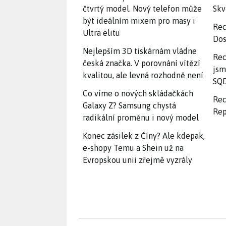
čtvrtý model. Nový telefon může
Skv
být ideálním mixem pro masy i
Rec
Ultra elitu
Dos
Nejlepším 3D tiskárnám vládne
Rec
česká značka. V porovnání vítězí
jsm
kvalitou, ale levná rozhodně není
SQD
Co víme o nových skládačkách
Rec
Galaxy Z? Samsung chystá
Rep
radikální proměnu i nový model
Konec zásilek z Číny? Ale kdepak,
e-shopy Temu a Shein už na
Evropskou unii zřejmě vyzrály