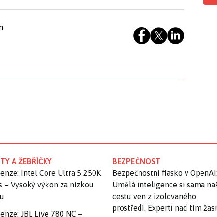
m
TY A ŽEBŘÍČKY
BEZPEČNOST
enze: Intel Core Ultra 5 250K
Bezpečnostní fiasko v OpenAI
s – Vysoký výkon za nízkou
Umělá inteligence si sama na
nu
cestu ven z izolovaného
prostředí. Experti nad tím ža
enze: JBL Live 780 NC –