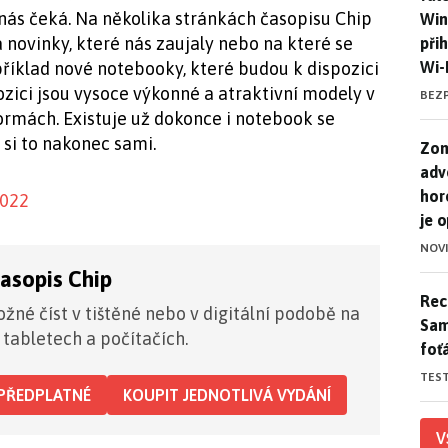
nás čeká. Na několika stránkách časopisu Chip
Win
novinky, které nás zaujaly nebo na které se
při
Wi-
příklad nové notebooky, které budou k dispozici
pozici jsou vysoce výkonné a atraktivní modely v
BEZ
ormách. Existuje už dokonce i notebook se
 si to nakonec sami.
Zom
Zom
adv
hor
2022
je 
NOV
časopis Chip
Rece
Rece
žné číst v tištěné nebo v digitální podobě na
Sam
 tabletech a počítačích.
foť
TES
PŘEDPLATNÉ
KOUPIT JEDNOTLIVÁ VYDÁNÍ
V