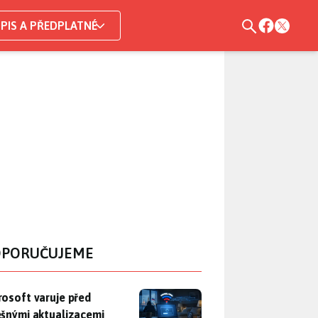
PIS A PŘEDPLATNÉ
PORUČUJEME
rosoft varuje před falešnými aktualizacemi Windows. Ruští špio
rosoft varuje před
ešnými aktualizacemi