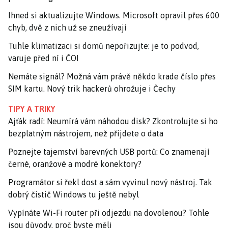
Ihned si aktualizujte Windows. Microsoft opravil přes 600
chyb, dvě z nich už se zneužívají
Tuhle klimatizaci si domů nepořizujte: je to podvod,
varuje před ní i ČOI
Nemáte signál? Možná vám právě někdo krade číslo přes
SIM kartu. Nový trik hackerů ohrožuje i Čechy
TIPY A TRIKY
Ajťák radí: Neumírá vám náhodou disk? Zkontrolujte si ho
bezplatným nástrojem, než přijdete o data
Poznejte tajemství barevných USB portů: Co znamenají
černé, oranžové a modré konektory?
Programátor si řekl dost a sám vyvinul nový nástroj. Tak
dobrý čistič Windows tu ještě nebyl
Vypínáte Wi-Fi router při odjezdu na dovolenou? Tohle
jsou důvody, proč byste měli