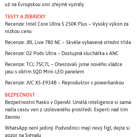
už na Evropskou unii zřejmě vyzrály
TESTY A ŽEBŘÍČKY
Recenze: Intel Core Ultra 5 250K Plus – Vysoký výkon za
nízkou cenu
Recenze: JBL Live 780 NC – Skvěle vybavená střední třída
Recenze: O2 Pods Ultra – Dostupná sluchátka s ANC
Recenze: TCL 75C7L – Otestovali jsme nového vládce
jasu s obřím SQD Mini-LED panelem
Recenze: JVC XS-E934B – Reproduktor s powerbankou
BEZPEČNOST
Bezpečnostní fiasko v OpenAI: Umělá inteligence si sama
našla cestu ven z izolovaného prostředí. Experti nad tím
žasnou
WhatsApp není jediný. Podvodníci mají nový fígl, dejte si
pozor na Signalu