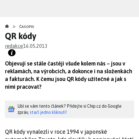
Přejít
k
hlavnímu
>
obsahu
ČASOPIS
QR kódy
redakce
16.05.2013
Objevují se stále častěji všude kolem nás – jsou v
reklamách, na výrobcích, a dokonce i na složenkách
a fakturách. K čemu jsou QR kódy užitečné a jak s
nimi pracovat?
Líbí se vám tento článek? Přidejte si Chip.cz do Google
zpráv,
stačí jedno kliknutí!
QR kódy vynalezli v roce 1994 v japonské