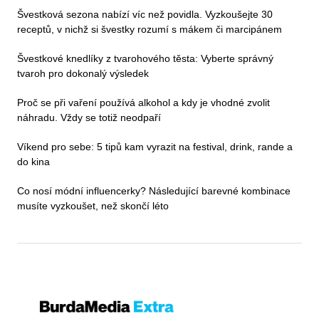
Švestková sezona nabízí víc než povidla. Vyzkoušejte 30
receptů, v nichž si švestky rozumí s mákem či marcipánem
Švestkové knedlíky z tvarohového těsta: Vyberte správný
tvaroh pro dokonalý výsledek
Proč se při vaření používá alkohol a kdy je vhodné zvolit
náhradu. Vždy se totiž neodpaří
Víkend pro sebe: 5 tipů kam vyrazit na festival, drink, rande a
do kina
Co nosí módní influencerky? Následující barevné kombinace
musíte vyzkoušet, než skončí léto