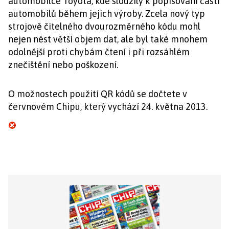
automobilce Toyota, kde sloužily k popisování částí
automobilů během jejich výroby. Zcela nový typ
strojově čitelného dvourozměrného kódu mohl
nejen nést větší objem dat, ale byl také mnohem
odolnější proti chybám čtení i při rozsáhlém
znečištění nebo poškození.
O možnostech použití QR kódů se dočtete v
červnovém Chipu, který vychází 24. května 2013.