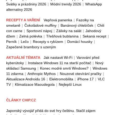
Svátky a prázdniny 2026
|
Módní trendy 2026
|
WhatsApp
alternativy 2026
RECEPTY A VAŘENÍ
Vepřová panenka
|
Fazolky na
smetaně
|
Čokoládové muffiny
|
Banánový chlebíček
|
Chili
con carne
|
Sportovní nápoj
|
Zálivky na salát
|
Jahodový
džem
|
Zelná polévka
|
Třešňová bublanina
|
Sekaná recept
|
Perník
|
Lečo
|
Recepty s rybízem
|
Domácí housky
|
Zapečené brambory s uzeným
AKTUÁLNÍ TÉMATA
Jak nastavit Wi-Fi
|
Varování před
kyberútoky
|
Instalace Windows 11 na starší počítač
|
Nový
skládací Samsung
|
Konec modré smrti Windows?
|
Windows
11 zdarma
|
Anthropic Mythos
|
Nouzové otevírání pračky
|
Aktualizace Androidu 16
|
Elektromobilita
|
iPhone 17
|
VLC
TV
|
Klimatizace Maoudegola
|
Nejlepší Linux
ČLÁNKY CHIP.CZ
Japonský vývojář přidá do své hry češtinu. Stačil zájem