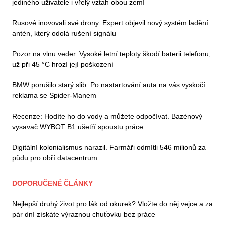
jediného uživatele i vřelý vztah obou zemí
Rusové inovovali své drony. Expert objevil nový systém ladění
antén, který odolá rušení signálu
Pozor na vlnu veder. Vysoké letní teploty škodí baterii telefonu,
už při 45 °C hrozí její poškození
BMW porušilo starý slib. Po nastartování auta na vás vyskočí
reklama se Spider-Manem
Recenze: Hodíte ho do vody a můžete odpočívat. Bazénový
vysavač WYBOT B1 ušetří spoustu práce
Digitální kolonialismus narazil. Farmáři odmítli 546 milionů za
půdu pro obří datacentrum
DOPORUČENÉ ČLÁNKY
Nejlepší druhý život pro lák od okurek? Vložte do něj vejce a za
pár dní získáte výraznou chuťovku bez práce