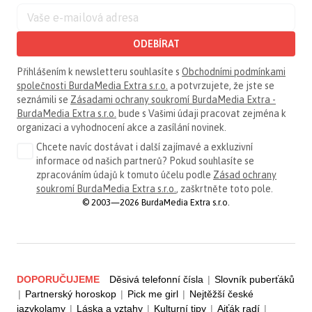
ODEBÍRAT
Přihlášením k newsletteru souhlasíte s
Obchodními podmínkami
společnosti BurdaMedia Extra s.r.o.
a potvrzujete, že jste se
seznámili se
Zásadami ochrany soukromí BurdaMedia Extra -
BurdaMedia Extra s.r.o.
bude s Vašimi údaji pracovat zejména k
organizaci a vyhodnocení akce a zasílání novinek.
Chcete navíc dostávat i další zajímavé a exkluzivní
informace od našich partnerů? Pokud souhlasíte se
zpracováním údajů k tomuto účelu podle
Zásad ochrany
soukromí BurdaMedia Extra s.r.o.
, zaškrtněte toto pole.
© 2003—2026 BurdaMedia Extra s.r.o.
DOPORUČUJEME
Děsivá telefonní čísla
|
Slovník puberťáků
|
Partnerský horoskop
|
Pick me girl
|
Nejtěžší české
jazykolamy
|
Láska a vztahy
|
Kulturní tipy
|
Ajťák radí
|