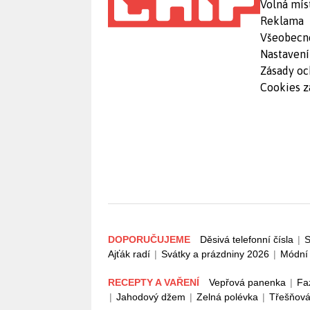
Volná mís
Reklama
Všeobecn
Nastavení
Zásady oc
Cookies z
DOPORUČUJEME
Děsivá telefonní čísla
|
S
Ajťák radí
|
Svátky a prázdniny 2026
|
Módní 
RECEPTY A VAŘENÍ
Vepřová panenka
|
Fa
|
Jahodový džem
|
Zelná polévka
|
Třešňová