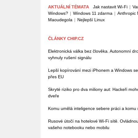
AKTUÁLNÍ TÉMATA
Jak nastavit Wi-Fi
|
Va
Windows?
|
Windows 11 zdarma
|
Anthropic
Maoudegola
|
Nejlepší Linux
ČLÁNKY CHIP.CZ
Elektronická válka bez člověka. Autonomní dro
vyhnuly rušení signálu
Lepší kopírování mezi iPhonem a Windows se bl
přes EU
Skryté riziko pro dva miliony aut: Hackeři mo
dveře
Komu umělá inteligence sebere práci a komu n
Rusové útočí na hotelové Wi-Fi sítě. Ovládn
vašeho notebooku nebo mobilu