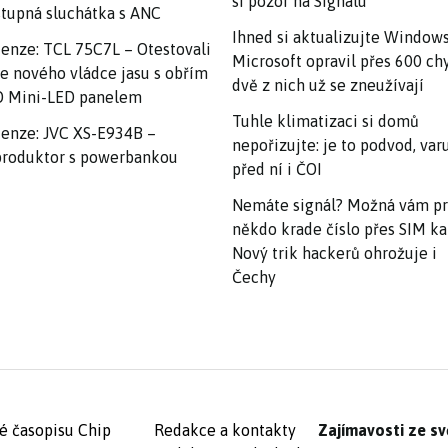
si pozor na Signalu
tupná sluchátka s ANC
Ihned si aktualizujte Windows
enze: TCL 75C7L – Otestovali
Microsoft opravil přes 600 ch
e nového vládce jasu s obřím
dvě z nich už se zneužívají
 Mini-LED panelem
Tuhle klimatizaci si domů
enze: JVC XS-E934B –
nepořizujte: je to podvod, var
roduktor s powerbankou
před ní i ČOI
Nemáte signál? Možná vám p
někdo krade číslo přes SIM ka
Nový trik hackerů ohrožuje i
Čechy
é časopisu Chip
Redakce a kontakty
Zajímavosti ze sv