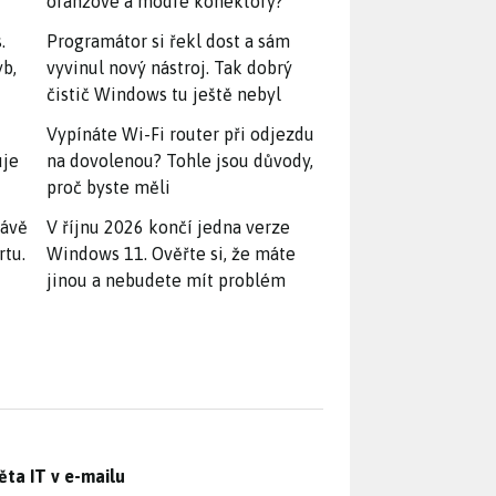
oranžové a modré konektory?
.
Programátor si řekl dost a sám
yb,
vyvinul nový nástroj. Tak dobrý
čistič Windows tu ještě nebyl
Vypínáte Wi-Fi router při odjezdu
uje
na dovolenou? Tohle jsou důvody,
proč byste měli
rávě
V říjnu 2026 končí jedna verze
rtu.
Windows 11. Ověřte si, že máte
jinou a nebudete mít problém
ěta IT v e-mailu