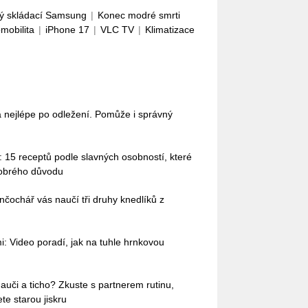
ý skládací Samsung
|
Konec modré smrti
omobilita
|
iPhone 17
|
VLC TV
|
Klimatizace
nejlépe po odležení. Pomůže i správný
 15 receptů podle slavných osobností, které
dobrého důvodu
nčochář vás naučí tři druhy knedlíků z
: Video poradí, jak na tuhle hrnkovou
auči a ticho? Zkuste s partnerem rutinu,
te starou jiskru