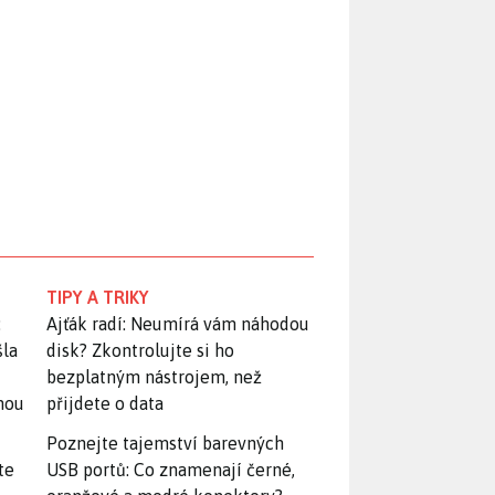
TIPY A TRIKY
:
Ajťák radí: Neumírá vám náhodou
šla
disk? Zkontrolujte si ho
bezplatným nástrojem, než
snou
přijdete o data
Poznejte tajemství barevných
te
USB portů: Co znamenají černé,