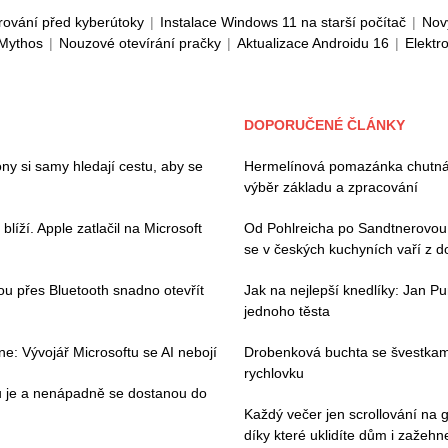
rování před kyberútoky
|
Instalace Windows 11 na starší počítač
|
Nov
 Mythos
|
Nouzové otevírání pračky
|
Aktualizace Androidu 16
|
Elektr
DOPORUČENÉ ČLÁNKY
ny si samy hledají cestu, aby se
Hermelínová pomazánka chutná 
výběr základu a zpracování
íží. Apple zatlačil na Microsoft
Od Pohlreicha po Sandtnerovou:
se v českých kuchyních vaří z 
hou přes Bluetooth snadno otevřít
Jak na nejlepší knedlíky: Jan Pu
jednoho těsta
e: Vývojář Microsoftu se AI nebojí
Drobenková buchta se švestkami
rychlovku
ou je a nenápadně se dostanou do
Každý večer jen scrollování na g
díky které uklidíte dům i zažehne