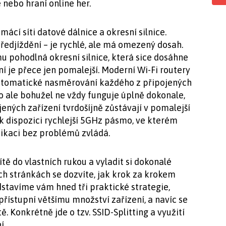
 nebo hraní online her.
mácí síti datové dálnice a okresní silnice.
ředjíždění – je rychlé, ale má omezený dosah.
u pohodlná okresní silnice, která sice dosáhne
ní je přece jen pomalejší. Moderní Wi-Fi routery
 automatické nasměrování každého z připojených
 to ale bohužel ne vždy funguje úplně dokonale,
jených zařízení tvrdošíjně zůstávají v pomalejší
o k dispozici rychlejší 5GHz pásmo, ve kterém
ikaci bez problémů zvládá.
ítě do vlastních rukou a vyladit si dokonalé
ch stránkách se dozvíte, jak krok za krokem
dstavíme vám hned tři praktické strategie,
řístupní většímu množství zařízení, a navíc se
ě. Konkrétně jde o tzv. SSID-Splitting a využití
í.