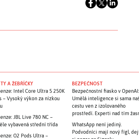
TY A ŽEBŘÍČKY
BEZPEČNOST
enze: Intel Core Ultra 5 250K
Bezpečnostní fiasko v OpenAI
s – Vysoký výkon za nízkou
Umělá inteligence si sama na
nu
cestu ven z izolovaného
prostředí. Experti nad tím ža
enze: JBL Live 780 NC –
ěle vybavená střední třída
WhatsApp není jediný.
Podvodníci mají nový fígl, dej
enze: O2 Pods Ultra –