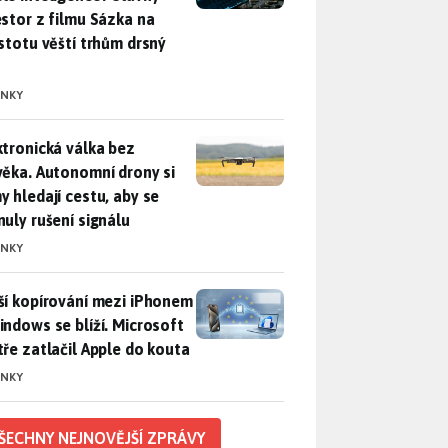
estor z filmu Sázka na
istotu věští trhům drsný
INKY
ktronická válka bez člověka. Autonomní drony si samy hledají c
ktronická válka bez
věka. Autonomní drony si
y hledají cestu, aby se
nuly rušení signálu
INKY
ší kopírování mezi iPhonem a Windows se blíží. Microsoft chyt
ší kopírování mezi iPhonem
indows se blíží. Microsoft
tře zatlačil Apple do kouta
INKY
ŠECHNY NEJNOVĚJŠÍ ZPRÁVY