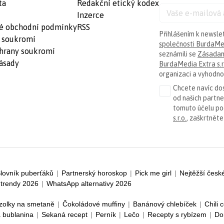
ta
Redakční etický kodex
Inzerce
é obchodní podmínky
RSS
Přihlášením k newsle
 soukromí
společnosti BurdaMed
hrany soukromí
seznámili se
Zásadam
ásady
BurdaMedia Extra s.r
organizaci a vyhodnoc
Chcete navíc dos
od našich partn
tomuto účelu p
s.r.o.
, zaškrtněte
lovník puberťáků
|
Partnerský horoskop
|
Pick me girl
|
Nejtěžší česk
trendy 2026
|
WhatsApp alternativy 2026
zolky na smetaně
|
Čokoládové muffiny
|
Banánový chlebíček
|
Chili 
 bublanina
|
Sekaná recept
|
Perník
|
Lečo
|
Recepty s rybízem
|
Do