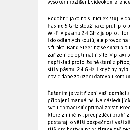
vysokém rozlišení, videokonference
Podobně jako na silnici existují v do
Pásmo 5 GHz slouží jako pruh pro p
Wi-Fi v pásmu 2,4 GHz je oproti tom
i do odlehlých koutů, ale provoz na 
s funkcí Band Steering se snaží o
zařízení do optimální sítě. V praxi
například proto, že některá z připo
síti v pásmu 2,4 GHz, i když by byl
navíc dané zařízení datovou komun
Řešením je vzít řízení vaší domácí s
připojení manuálně. Na následující
svou domácí síť optimalizovat. Pře
které zmíněný „předjížděcí pruh“ zp
postarají o větší bezpečnost vaší sít
sítě pro hosty a prioritizace zařízen