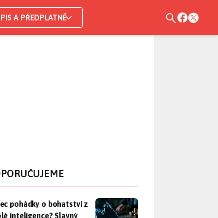
PIS A PŘEDPLATNÉ
PORUČUJEME
ec pohádky o bohatství z umělé inteligence? Slavný investor z 
ec pohádky o bohatství z
lé inteligence? Slavný