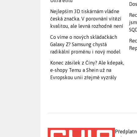
Ultra elitu
Dos
Nejlepším 3D tiskárnám vládne
Rec
česká značka. V porovnání vítězí
jsm
kvalitou, ale levná rozhodně není
SQD
Co víme o nových skládačkách
Rec
Galaxy Z? Samsung chystá
Rep
radikální proměnu i nový model
Konec zásilek z Číny? Ale kdepak,
e-shopy Temu a Shein už na
Evropskou unii zřejmě vyzrály
Předplatn