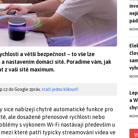
inv
nej
pád
NOV
Ele
Ele
člo
ychlosti a větší bezpečnost – to vše lze
sam
a nastavením domácí sítě. Poradíme vám, jak
vyh
t z vaší sítě maximum.
NOV
hip.cz do Google zpráv,
stačí jedno kliknutí!
Lep
Lep
a W
chy
y sice nabízejí chytré automatické funkce pro
tě, ale dosažené přenosové rychlosti nebo
NOV
 Problémy s výkonem Wi-Fi nastávají především u
 mezi které patří typicky streamování videa ve
V