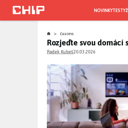
Přejít
k
NOVINKY
TESTY
Ž
hlavnímu
obsahu
>
ČASOPIS
Rozjeďte svou domácí s
Radek Kubeš
20.03.2026