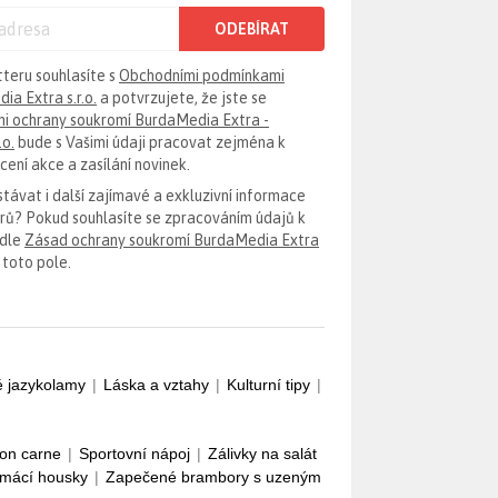
ODEBÍRAT
tteru souhlasíte s
Obchodními podmínkami
ia Extra s.r.o.
a potvrzujete, že jste se
i ochrany soukromí BurdaMedia Extra -
.o.
bude s Vašimi údaji pracovat zejména k
ení akce a zasílání novinek.
távat i další zajímavé a exkluzivní informace
erů? Pokud souhlasíte se zpracováním údajů k
odle
Zásad ochrany soukromí BurdaMedia Extra
 toto pole.
é jazykolamy
|
Láska a vztahy
|
Kulturní tipy
|
con carne
|
Sportovní nápoj
|
Zálivky na salát
mácí housky
|
Zapečené brambory s uzeným