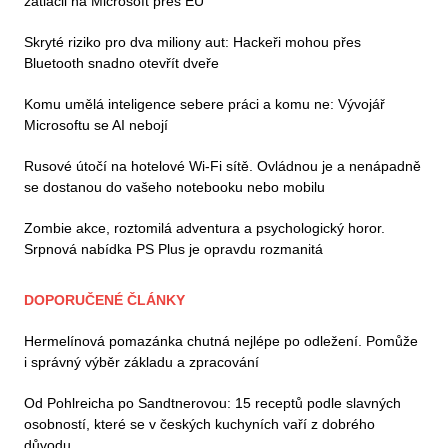
zatlačil na Microsoft přes EU
Skryté riziko pro dva miliony aut: Hackeři mohou přes
Bluetooth snadno otevřít dveře
Komu umělá inteligence sebere práci a komu ne: Vývojář
Microsoftu se AI nebojí
Rusové útočí na hotelové Wi-Fi sítě. Ovládnou je a nenápadně
se dostanou do vašeho notebooku nebo mobilu
Zombie akce, roztomilá adventura a psychologický horor.
Srpnová nabídka PS Plus je opravdu rozmanitá
DOPORUČENÉ ČLÁNKY
Hermelínová pomazánka chutná nejlépe po odležení. Pomůže
i správný výběr základu a zpracování
Od Pohlreicha po Sandtnerovou: 15 receptů podle slavných
osobností, které se v českých kuchyních vaří z dobrého
důvodu