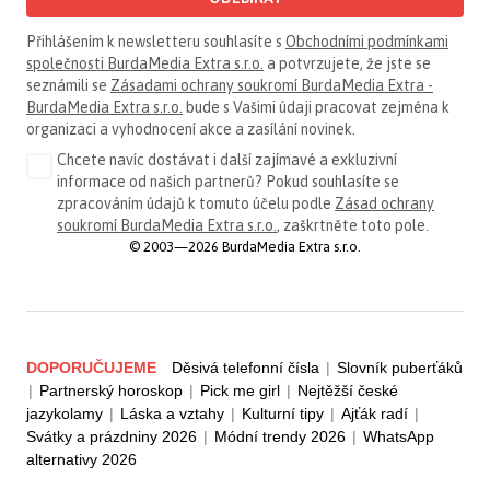
Přihlášením k newsletteru souhlasíte s
Obchodními podmínkami
společnosti BurdaMedia Extra s.r.o.
a potvrzujete, že jste se
seznámili se
Zásadami ochrany soukromí BurdaMedia Extra -
BurdaMedia Extra s.r.o.
bude s Vašimi údaji pracovat zejména k
organizaci a vyhodnocení akce a zasílání novinek.
Chcete navíc dostávat i další zajímavé a exkluzivní
informace od našich partnerů? Pokud souhlasíte se
zpracováním údajů k tomuto účelu podle
Zásad ochrany
soukromí BurdaMedia Extra s.r.o.
, zaškrtněte toto pole.
© 2003—2026 BurdaMedia Extra s.r.o.
DOPORUČUJEME
Děsivá telefonní čísla
|
Slovník puberťáků
|
Partnerský horoskop
|
Pick me girl
|
Nejtěžší české
jazykolamy
|
Láska a vztahy
|
Kulturní tipy
|
Ajťák radí
|
Svátky a prázdniny 2026
|
Módní trendy 2026
|
WhatsApp
alternativy 2026