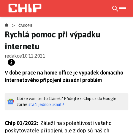
Přejít
k
otevří
hlavnímu
>
obsahu
ČASOPIS
Rychlá pomoc při výpadku
internetu
redakce
10.12.2021
V době práce na home office je výpadek domácího
internetového připojení zásadní problém
Líbí se vám tento článek? Přidejte si Chip.cz do Google
zpráv,
stačí jedno kliknutí!
Chip 01/2022:
Záleží na spolehlivosti vašeho
poskytovatele připojení, ale z dopisů našich