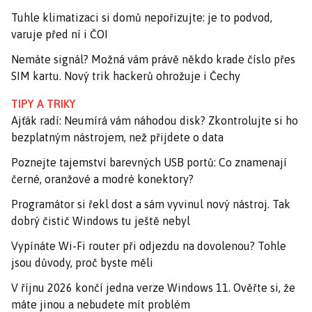
Tuhle klimatizaci si domů nepořizujte: je to podvod,
varuje před ní i ČOI
Nemáte signál? Možná vám právě někdo krade číslo přes
SIM kartu. Nový trik hackerů ohrožuje i Čechy
TIPY A TRIKY
Ajťák radí: Neumírá vám náhodou disk? Zkontrolujte si ho
bezplatným nástrojem, než přijdete o data
Poznejte tajemství barevných USB portů: Co znamenají
černé, oranžové a modré konektory?
Programátor si řekl dost a sám vyvinul nový nástroj. Tak
dobrý čistič Windows tu ještě nebyl
Vypínáte Wi-Fi router při odjezdu na dovolenou? Tohle
jsou důvody, proč byste měli
V říjnu 2026 končí jedna verze Windows 11. Ověřte si, že
máte jinou a nebudete mít problém