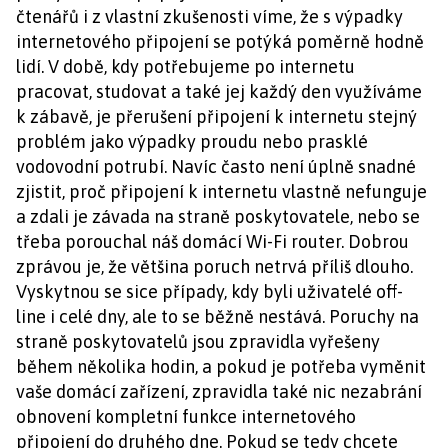
čtenářů i z vlastní zkušenosti víme, že s výpadky
internetového připojení se potýká poměrně hodně
lidí. V době, kdy potřebujeme po internetu
pracovat, studovat a také jej každý den využíváme
k zábavě, je přerušení připojení k internetu stejný
problém jako výpadky proudu nebo prasklé
vodovodní potrubí. Navíc často není úplně snadné
zjistit, proč připojení k internetu vlastně nefunguje
a zdali je závada na straně poskytovatele, nebo se
třeba porouchal náš domácí Wi-Fi router. Dobrou
zprávou je, že většina poruch netrvá příliš dlouho.
Vyskytnou se sice případy, kdy byli uživatelé off-
line i celé dny, ale to se běžně nestává. Poruchy na
straně poskytovatelů jsou zpravidla vyřešeny
během několika hodin, a pokud je potřeba vyměnit
vaše domácí zařízení, zpravidla také nic nezabrání
obnovení kompletní funkce internetového
připojení do druhého dne. Pokud se tedy chcete