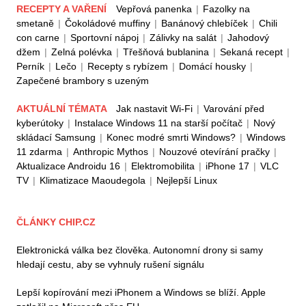
RECEPTY A VAŘENÍ
Vepřová panenka
|
Fazolky na
smetaně
|
Čokoládové muffiny
|
Banánový chlebíček
|
Chili
con carne
|
Sportovní nápoj
|
Zálivky na salát
|
Jahodový
džem
|
Zelná polévka
|
Třešňová bublanina
|
Sekaná recept
|
Perník
|
Lečo
|
Recepty s rybízem
|
Domácí housky
|
Zapečené brambory s uzeným
AKTUÁLNÍ TÉMATA
Jak nastavit Wi-Fi
|
Varování před
kyberútoky
|
Instalace Windows 11 na starší počítač
|
Nový
skládací Samsung
|
Konec modré smrti Windows?
|
Windows
11 zdarma
|
Anthropic Mythos
|
Nouzové otevírání pračky
|
Aktualizace Androidu 16
|
Elektromobilita
|
iPhone 17
|
VLC
TV
|
Klimatizace Maoudegola
|
Nejlepší Linux
ČLÁNKY CHIP.CZ
Elektronická válka bez člověka. Autonomní drony si samy
hledají cestu, aby se vyhnuly rušení signálu
Lepší kopírování mezi iPhonem a Windows se blíží. Apple