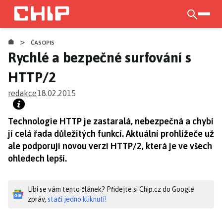
Přejít
k
otevří
hlavnímu
>
obsahu
ČASOPIS
Rychlé a bezpečné surfování s
HTTP/2
redakce
18.02.2015
Technologie HTTP je zastaralá, nebezpečná a chybí
jí celá řada důležitých funkcí. Aktuální prohlížeče už
ale podporují novou verzi HTTP/2, která je ve všech
ohledech lepší.
Líbí se vám tento článek? Přidejte si Chip.cz do Google
zpráv,
stačí jedno kliknutí!