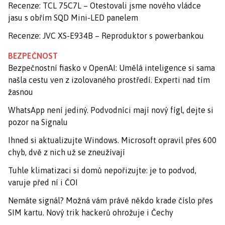
Recenze: TCL 75C7L – Otestovali jsme nového vládce
jasu s obřím SQD Mini-LED panelem
Recenze: JVC XS-E934B – Reproduktor s powerbankou
BEZPEČNOST
Bezpečnostní fiasko v OpenAI: Umělá inteligence si sama
našla cestu ven z izolovaného prostředí. Experti nad tím
žasnou
WhatsApp není jediný. Podvodníci mají nový fígl, dejte si
pozor na Signalu
Ihned si aktualizujte Windows. Microsoft opravil přes 600
chyb, dvě z nich už se zneužívají
Tuhle klimatizaci si domů nepořizujte: je to podvod,
varuje před ní i ČOI
Nemáte signál? Možná vám právě někdo krade číslo přes
SIM kartu. Nový trik hackerů ohrožuje i Čechy