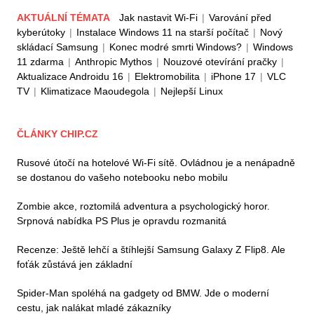
AKTUÁLNÍ TÉMATA
Jak nastavit Wi-Fi
|
Varování před
kyberútoky
|
Instalace Windows 11 na starší počítač
|
Nový
skládací Samsung
|
Konec modré smrti Windows?
|
Windows
11 zdarma
|
Anthropic Mythos
|
Nouzové otevírání pračky
|
Aktualizace Androidu 16
|
Elektromobilita
|
iPhone 17
|
VLC
TV
|
Klimatizace Maoudegola
|
Nejlepší Linux
ČLÁNKY CHIP.CZ
Rusové útočí na hotelové Wi-Fi sítě. Ovládnou je a nenápadně
se dostanou do vašeho notebooku nebo mobilu
Zombie akce, roztomilá adventura a psychologický horor.
Srpnová nabídka PS Plus je opravdu rozmanitá
Recenze: Ještě lehčí a štíhlejší Samsung Galaxy Z Flip8. Ale
foťák zůstává jen základní
Spider-Man spoléhá na gadgety od BMW. Jde o moderní
cestu, jak nalákat mladé zákazníky