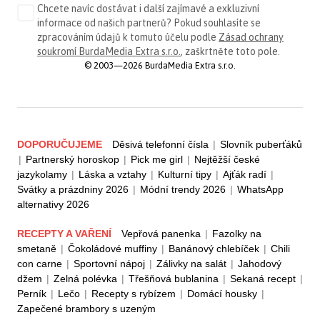
Chcete navíc dostávat i další zajímavé a exkluzivní
informace od našich partnerů? Pokud souhlasíte se
zpracováním údajů k tomuto účelu podle
Zásad ochrany
soukromí BurdaMedia Extra s.r.o.
, zaškrtněte toto pole.
© 2003—2026 BurdaMedia Extra s.r.o.
DOPORUČUJEME
Děsivá telefonní čísla
|
Slovník puberťáků
|
Partnerský horoskop
|
Pick me girl
|
Nejtěžší české
jazykolamy
|
Láska a vztahy
|
Kulturní tipy
|
Ajťák radí
|
Svátky a prázdniny 2026
|
Módní trendy 2026
|
WhatsApp
alternativy 2026
RECEPTY A VAŘENÍ
Vepřová panenka
|
Fazolky na
smetaně
|
Čokoládové muffiny
|
Banánový chlebíček
|
Chili
con carne
|
Sportovní nápoj
|
Zálivky na salát
|
Jahodový
džem
|
Zelná polévka
|
Třešňová bublanina
|
Sekaná recept
|
Perník
|
Lečo
|
Recepty s rybízem
|
Domácí housky
|
Zapečené brambory s uzeným