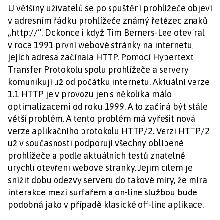
U většiny uživatelů se po spuštění prohlížeče objeví
v adresním řádku prohlížeče známý řetězec znaků
„http://“. Dokonce i když Tim Berners-Lee otevíral
v roce 1991 první webové stránky na internetu,
jejich adresa začínala HTTP. Pomocí Hypertext
Transfer Protokolu spolu prohlížeče a servery
komunikují už od počátku internetu. Aktuální verze
1.1 HTTP je v provozu jen s několika málo
optimalizacemi od roku 1999. A to začíná být stále
větší problém. A tento problém má vyřešit nová
verze aplikačního protokolu HTTP/2. Verzi HTTP/2
už v současnosti podporují všechny oblíbené
prohlížeče a podle aktuálních testů znatelně
urychlí otevření webové stránky. Jejím cílem je
snížit dobu odezvy serveru do takové míry, že míra
interakce mezi surfařem a on-line službou bude
podobná jako v případě klasické off-line aplikace.