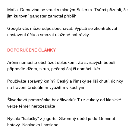
Mafia: Domovina se vrací s mladým Salierim. Tvůrci přiznali, že
jim kultovní gangster zamotal příběh
Google vás může odposlouchávat. Vyplatí se zkontrolovat
nastavení účtu a smazat uložené nahrávky
DOPORUČENÉ ČLÁNKY
Arónii nemusíte obcházet obloukem. Ze svíravých bobulí
připravíte džem, sirup, pečený čaj či domácí likér
Používáte správný kmín? Český a římský se liší chutí, účinky
na trávení či ideálním využitím v kuchyni
Škvarková pomazánka bez škvarků: Tu z cukety od klasické
verze téměř nerozeznáte
Rychlé "halušky" z jogurtu: Skromný oběd je do 15 minut
hotový. Nasladko i naslano