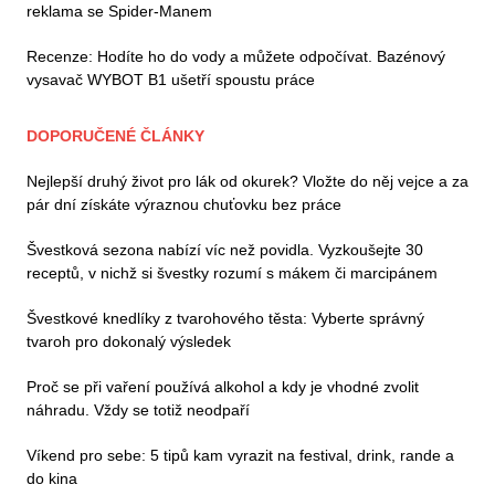
reklama se Spider-Manem
Recenze: Hodíte ho do vody a můžete odpočívat. Bazénový
vysavač WYBOT B1 ušetří spoustu práce
DOPORUČENÉ ČLÁNKY
Nejlepší druhý život pro lák od okurek? Vložte do něj vejce a za
pár dní získáte výraznou chuťovku bez práce
Švestková sezona nabízí víc než povidla. Vyzkoušejte 30
receptů, v nichž si švestky rozumí s mákem či marcipánem
Švestkové knedlíky z tvarohového těsta: Vyberte správný
tvaroh pro dokonalý výsledek
Proč se při vaření používá alkohol a kdy je vhodné zvolit
náhradu. Vždy se totiž neodpaří
Víkend pro sebe: 5 tipů kam vyrazit na festival, drink, rande a
do kina