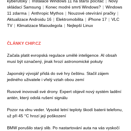
kyberútoky
|
Instalace Windows 11 na starší počítač
|
Nový
skládací Samsung
|
Konec modré smrti Windows?
|
Windows
11 zdarma
|
Anthropic Mythos
|
Nouzové otevírání pračky
|
Aktualizace Androidu 16
|
Elektromobilita
|
iPhone 17
|
VLC
TV
|
Klimatizace Maoudegola
|
Nejlepší Linux
ČLÁNKY CHIP.CZ
Začala platit evropská regulace umělé inteligence. AI obsah
musí být označený, jinak hrozí astronomické pokuty
Japonský vývojář přidá do své hry češtinu. Stačil zájem
jediného uživatele i vřelý vztah obou zemí
Rusové inovovali své drony. Expert objevil nový systém ladění
antén, který odolá rušení signálu
Pozor na vlnu veder. Vysoké letní teploty škodí baterii telefonu,
už při 45 °C hrozí její poškození
BMW porušilo starý slib. Po nastartování auta na vás vyskočí