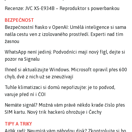
Recenze: JVC XS-E934B – Reproduktor s powerbankou
BEZPEČNOST
Bezpečnostní fiasko v OpenAI: Umělá inteligence si sama
našla cestu ven z izolovaného prostředí. Experti nad tím
žasnou
WhatsApp není jediný. Podvodníci mají nový fígl, dejte si
pozor na Signalu
Ihned si aktualizujte Windows. Microsoft opravil přes 600
chyb, dvě z nich už se zneužívají
Tuhle klimatizaci si domů nepořizujte: je to podvod,
varuje před ní i ČOI
Nemáte signál? Možná vám právě někdo krade číslo přes
SIM kartu. Nový trik hackerů ohrožuje i Čechy
TIPY A TRIKY
Ajťák radí: Neumírá vám náhodou disk? Zkontrolujte si ho