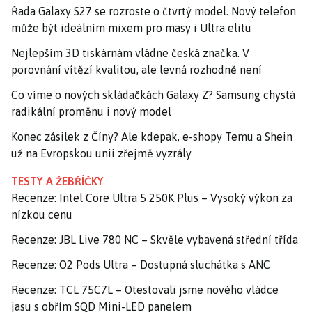
Řada Galaxy S27 se rozroste o čtvrtý model. Nový telefon
může být ideálním mixem pro masy i Ultra elitu
Nejlepším 3D tiskárnám vládne česká značka. V
porovnání vítězí kvalitou, ale levná rozhodně není
Co víme o nových skládačkách Galaxy Z? Samsung chystá
radikální proměnu i nový model
Konec zásilek z Číny? Ale kdepak, e-shopy Temu a Shein
už na Evropskou unii zřejmě vyzrály
TESTY A ŽEBŘÍČKY
Recenze: Intel Core Ultra 5 250K Plus – Vysoký výkon za
nízkou cenu
Recenze: JBL Live 780 NC – Skvěle vybavená střední třída
Recenze: O2 Pods Ultra – Dostupná sluchátka s ANC
Recenze: TCL 75C7L – Otestovali jsme nového vládce
jasu s obřím SQD Mini-LED panelem