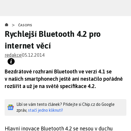
Přejít
k
hlavnímu
>
obsahu
ČASOPIS
Rychlejší Bluetooth 4.2 pro
internet věcí
redakce
05.12.2014
Bezdrátové rozhraní Bluetooth ve verzi 4.1 se
v našich smartphonech ještě ani nestačilo pořádně
rozšířit a už je na světě specifikace 4.2.
Líbí se vám tento článek? Přidejte si Chip.cz do Google
zpráv,
stačí jedno kliknutí!
Hlavní inovace Bluetooth 4.2 se nesou v duchu