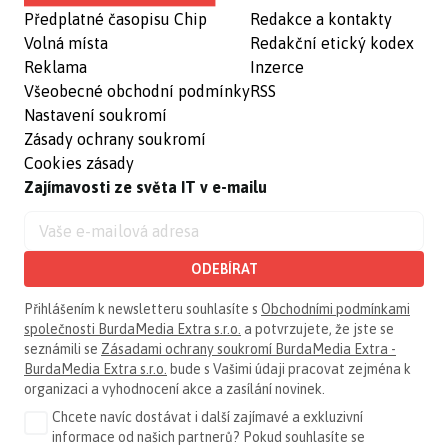
Předplatné časopisu Chip
Redakce a kontakty
Volná místa
Redakční etický kodex
Reklama
Inzerce
Všeobecné obchodní podmínky
RSS
Nastavení soukromí
Zásady ochrany soukromí
Cookies zásady
Zajímavosti ze světa IT v e-mailu
ODEBÍRAT
Přihlášením k newsletteru souhlasíte s
Obchodními podmínkami
společnosti BurdaMedia Extra s.r.o.
a potvrzujete, že jste se
seznámili se
Zásadami ochrany soukromí BurdaMedia Extra -
BurdaMedia Extra s.r.o.
bude s Vašimi údaji pracovat zejména k
organizaci a vyhodnocení akce a zasílání novinek.
Chcete navíc dostávat i další zajímavé a exkluzivní
informace od našich partnerů? Pokud souhlasíte se