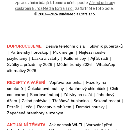
zpracováním údajů k tomuto účelu podle
Zásad ochrany
soukromí BurdaMedia Extra s.r.o.
, zaškrtněte toto pole.
© 2003—2026 BurdaMedia Extra s.r.o.
DOPORUČUJEME
Děsivá telefonní čísla
|
Slovník puberťáků
|
Partnerský horoskop
|
Pick me girl
|
Nejtěžší české
jazykolamy
|
Láska a vztahy
|
Kulturní tipy
|
Ajťák radí
|
Svátky a prázdniny 2026
|
Módní trendy 2026
|
WhatsApp
alternativy 2026
RECEPTY A VAŘENÍ
Vepřová panenka
|
Fazolky na
smetaně
|
Čokoládové muffiny
|
Banánový chlebíček
|
Chili
con carne
|
Sportovní nápoj
|
Zálivky na salát
|
Jahodový
džem
|
Zelná polévka
|
Třešňová bublanina
|
Sekaná recept
|
Perník
|
Lečo
|
Recepty s rybízem
|
Domácí housky
|
Zapečené brambory s uzeným
AKTUÁLNÍ TÉMATA
Jak nastavit Wi-Fi
|
Varování před