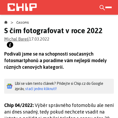
Přejít
k
otevří
hlavnímu
>
obsahu
ČASOPIS
S čím fotografovat v roce 2022
Michal Bareš
17.03.2022
Podívali jsme se na schopnosti současných
fotosmartphonů a poradíme vám nejlepší modely
různých cenových kategorií.
Líbí se vám tento článek? Přidejte si Chip.cz do Google
zpráv,
stačí jedno kliknutí!
Chip 04/2022:
Výběr správného fotomobilu ale není
ani dnes snadný, tedy pokud nechcete vsadit na