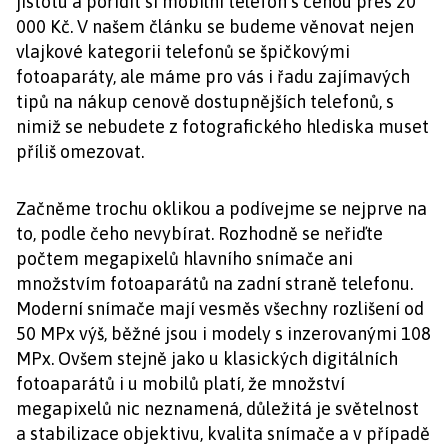
jistotu a pořídit si mobilní telefon s cenou přes 20
000 Kč. V našem článku se budeme věnovat nejen
vlajkové kategorii telefonů se špičkovými
fotoaparáty, ale máme pro vás i řadu zajímavých
tipů na nákup cenově dostupnějších telefonů, s
nimiž se nebudete z fotografického hlediska muset
příliš omezovat.
Začněme trochu oklikou a podívejme se nejprve na
to, podle čeho nevybírat. Rozhodně se neřiďte
počtem megapixelů hlavního snímače ani
množstvím fotoaparátů na zadní straně telefonu.
Moderní snímače mají vesměs všechny rozlišení od
50 MPx výš, běžné jsou i modely s inzerovanými 108
MPx. Ovšem stejně jako u klasických digitálních
fotoaparátů i u mobilů platí, že množství
megapixelů nic neznamená, důležitá je světelnost
a stabilizace objektivu, kvalita snímače a v případě