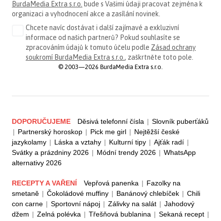
BurdaMedia Extra s.r.o.
bude s Vašimi údaji pracovat zejména k
organizaci a vyhodnocení akce a zasílání novinek.
Chcete navíc dostávat i další zajímavé a exkluzivní
informace od našich partnerů? Pokud souhlasíte se
zpracováním údajů k tomuto účelu podle
Zásad ochrany
soukromí BurdaMedia Extra s.r.o.
, zaškrtněte toto pole.
© 2003—2026 BurdaMedia Extra s.r.o.
DOPORUČUJEME
Děsivá telefonní čísla
|
Slovník puberťáků
|
Partnerský horoskop
|
Pick me girl
|
Nejtěžší české
jazykolamy
|
Láska a vztahy
|
Kulturní tipy
|
Ajťák radí
|
Svátky a prázdniny 2026
|
Módní trendy 2026
|
WhatsApp
alternativy 2026
RECEPTY A VAŘENÍ
Vepřová panenka
|
Fazolky na
smetaně
|
Čokoládové muffiny
|
Banánový chlebíček
|
Chili
con carne
|
Sportovní nápoj
|
Zálivky na salát
|
Jahodový
džem
|
Zelná polévka
|
Třešňová bublanina
|
Sekaná recept
|