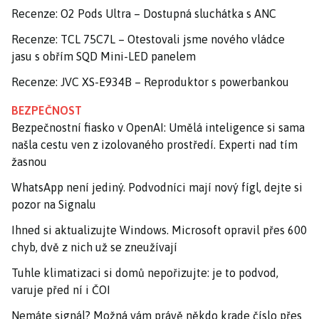
Recenze: O2 Pods Ultra – Dostupná sluchátka s ANC
Recenze: TCL 75C7L – Otestovali jsme nového vládce
jasu s obřím SQD Mini-LED panelem
Recenze: JVC XS-E934B – Reproduktor s powerbankou
BEZPEČNOST
Bezpečnostní fiasko v OpenAI: Umělá inteligence si sama
našla cestu ven z izolovaného prostředí. Experti nad tím
žasnou
WhatsApp není jediný. Podvodníci mají nový fígl, dejte si
pozor na Signalu
Ihned si aktualizujte Windows. Microsoft opravil přes 600
chyb, dvě z nich už se zneužívají
Tuhle klimatizaci si domů nepořizujte: je to podvod,
varuje před ní i ČOI
Nemáte signál? Možná vám právě někdo krade číslo přes