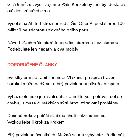
GTA 6 může zvýšit zájem o PS5. Konzolí by měl být dostatek,
otázkou zůstává cena
Vydělal na AI, teď střeží přírodu. Šéf OpenAI poslal přes 100
milionů na záchranu slavného orlího páru
Návod: Zachraňte staré fotografie zdarma a bez skeneru.
Potřebujete jen negativ a dva mobily
DOPORUČENÉ ČLÁNKY
Švestky umí potrápit i pomoci. Vláknina prospívá trávení,
sorbitol může nadýmat a bílý povlak není plíseň ani špína
Vyhazujete jídlo jen kvůli datu? U některých potravin děláte
chybu, u masa či měkkých sýrů hrozí zdravotní problémy
Dušená mrkev potěší sladkou chutí i nízkou cenou.
Vyzkoušejte ji krok za krokem
Bílý povlak na švestkách: Možná se mu vyhýbáte. Podle něj