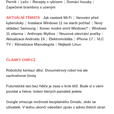
Perník
|
Lečo
|
Recepty s rybízem
|
Domácí housky
|
Zapečené brambory s uzeným
AKTUÁLNÍ TÉMATA
Jak nastavit Wi-Fi
|
Varování před
kyberútoky
|
Instalace Windows 11 na starší počítač
|
Nový
skládací Samsung
|
Konec modré smrti Windows?
|
Windows
11 zdarma
|
Anthropic Mythos
|
Nouzové otevírání pračky
|
Aktualizace Androidu 16
|
Elektromobilita
|
iPhone 17
|
VLC
TV
|
Klimatizace Maoudegola
|
Nejlepší Linux
ČLÁNKY CHIP.CZ
Robotický kentaur děsí. Dvoumetrový robot má ale
zachraňovat životy
Futuristické taxi bez řidiče je zase o krok blíž. Bude si s vámi
povídat a řekne, kolem kterých památek jedete
Google omezuje možnosti bezplatného Gmailu, zlobí se
uživatelé. V lednu ukončí odesílání zpráv z adres třetích stran