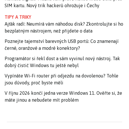
SIM kartu. Nový trik hackerů ohrožuje i Čechy
TIPY A TRIKY
Ajťák radí: Neumírá vám náhodou disk? Zkontrolujte si ho
bezplatným nástrojem, než přijdete o data
Poznejte tajemství barevných USB portů: Co znamenají
černé, oranžové a modré konektory?
Programátor si řekl dost a sám vyvinul nový nástroj. Tak
dobrý čistič Windows tu ještě nebyl
Vypínáte Wi-Fi router při odjezdu na dovolenou? Tohle
jsou důvody, proč byste měli
V říjnu 2026 končí jedna verze Windows 11. Ověřte si, že
máte jinou a nebudete mít problém