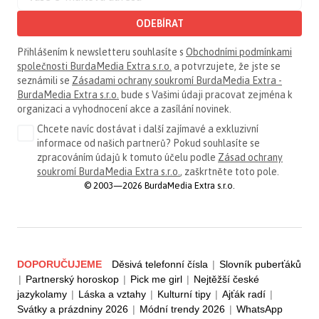
ODEBÍRAT
Přihlášením k newsletteru souhlasíte s
Obchodními podmínkami
společnosti BurdaMedia Extra s.r.o.
a potvrzujete, že jste se
seznámili se
Zásadami ochrany soukromí BurdaMedia Extra -
BurdaMedia Extra s.r.o.
bude s Vašimi údaji pracovat zejména k
organizaci a vyhodnocení akce a zasílání novinek.
Chcete navíc dostávat i další zajímavé a exkluzivní
informace od našich partnerů? Pokud souhlasíte se
zpracováním údajů k tomuto účelu podle
Zásad ochrany
soukromí BurdaMedia Extra s.r.o.
, zaškrtněte toto pole.
© 2003—2026 BurdaMedia Extra s.r.o.
DOPORUČUJEME
Děsivá telefonní čísla
|
Slovník puberťáků
|
Partnerský horoskop
|
Pick me girl
|
Nejtěžší české
jazykolamy
|
Láska a vztahy
|
Kulturní tipy
|
Ajťák radí
|
Svátky a prázdniny 2026
|
Módní trendy 2026
|
WhatsApp