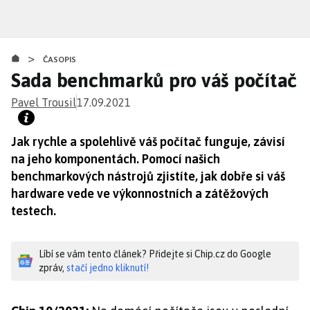
Přejít
k
hlavnímu
>
obsahu
ČASOPIS
Sada benchmarků pro váš počítač
Pavel Trousil
17.09.2021
Jak rychle a spolehlivě váš počítač funguje, závisí
na jeho komponentách. Pomocí našich
benchmarkových nástrojů zjistíte, jak dobře si váš
hardware vede ve výkonnostních a zátěžových
testech.
Líbí se vám tento článek? Přidejte si Chip.cz do Google
zpráv,
stačí jedno kliknutí!