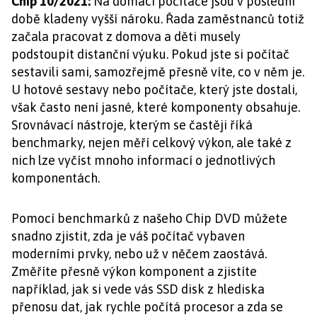
Chip 10/2021:
Na domácí počítače jsou v poslední
době kladeny vyšší nároku. Řada zaměstnanců totiž
začala pracovat z domova a děti musely
podstoupit distanční výuku. Pokud jste si počítač
sestavili sami, samozřejmě přesně víte, co v něm je.
U hotové sestavy nebo počítače, který jste dostali,
však často není jasné, které komponenty obsahuje.
Srovnávací nástroje, kterým se častěji říká
benchmarky, nejen měří celkový výkon, ale také z
nich lze vyčíst mnoho informací o jednotlivých
komponentách.
Pomocí benchmarků z našeho Chip DVD můžete
snadno zjistit, zda je váš počítač vybaven
moderními prvky, nebo už v něčem zaostává.
Změříte přesně výkon komponent a zjistíte
například, jak si vede vás SSD disk z hlediska
přenosu dat, jak rychle počítá procesor a zda se