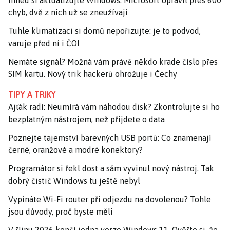
Ihned si aktualizujte Windows. Microsoft opravil přes 600
chyb, dvě z nich už se zneužívají
Tuhle klimatizaci si domů nepořizujte: je to podvod,
varuje před ní i ČOI
Nemáte signál? Možná vám právě někdo krade číslo přes
SIM kartu. Nový trik hackerů ohrožuje i Čechy
TIPY A TRIKY
Ajťák radí: Neumírá vám náhodou disk? Zkontrolujte si ho
bezplatným nástrojem, než přijdete o data
Poznejte tajemství barevných USB portů: Co znamenají
černé, oranžové a modré konektory?
Programátor si řekl dost a sám vyvinul nový nástroj. Tak
dobrý čistič Windows tu ještě nebyl
Vypínáte Wi-Fi router při odjezdu na dovolenou? Tohle
jsou důvody, proč byste měli