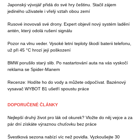
Japonský vývojář přidá do své hry češtinu. Stačil zájem
jediného uživatele i vřelý vztah obou zemí
Rusové inovovali své drony. Expert objevil nový systém ladění
antén, který odolá rušení signálu
Pozor na vlnu veder. Vysoké letní teploty škodí baterii telefonu,
už při 45 °C hrozí její poškození
BMW porušilo starý slib. Po nastartování auta na vás vyskočí
reklama se Spider-Manem
Recenze: Hodíte ho do vody a můžete odpočívat. Bazénový
vysavač WYBOT B1 ušetří spoustu práce
DOPORUČENÉ ČLÁNKY
Nejlepší druhý život pro lák od okurek? Vložte do něj vejce a za
pár dní získáte výraznou chuťovku bez práce
Švestková sezona nabízí víc než povidla. Vyzkoušejte 30