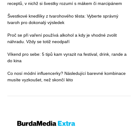
receptů, v nichž si švestky rozumí s mákem či marcipánem
Švestkové knedlíky z tvarohového těsta: Vyberte správný
tvaroh pro dokonalý výsledek
Proč se při vaření používá alkohol a kdy je vhodné zvolit
náhradu. Vždy se totiž neodpaří
Víkend pro sebe: 5 tipů kam vyrazit na festival, drink, rande a
do kina
Co nosí módní influencerky? Následující barevné kombinace
musíte vyzkoušet, než skončí léto