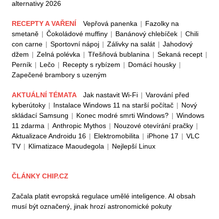
alternativy 2026
RECEPTY A VAŘENÍ
Vepřová panenka
|
Fazolky na
smetaně
|
Čokoládové muffiny
|
Banánový chlebíček
|
Chili
con carne
|
Sportovní nápoj
|
Zálivky na salát
|
Jahodový
džem
|
Zelná polévka
|
Třešňová bublanina
|
Sekaná recept
|
Perník
|
Lečo
|
Recepty s rybízem
|
Domácí housky
|
Zapečené brambory s uzeným
AKTUÁLNÍ TÉMATA
Jak nastavit Wi-Fi
|
Varování před
kyberútoky
|
Instalace Windows 11 na starší počítač
|
Nový
skládací Samsung
|
Konec modré smrti Windows?
|
Windows
11 zdarma
|
Anthropic Mythos
|
Nouzové otevírání pračky
|
Aktualizace Androidu 16
|
Elektromobilita
|
iPhone 17
|
VLC
TV
|
Klimatizace Maoudegola
|
Nejlepší Linux
ČLÁNKY CHIP.CZ
Začala platit evropská regulace umělé inteligence. AI obsah
musí být označený, jinak hrozí astronomické pokuty