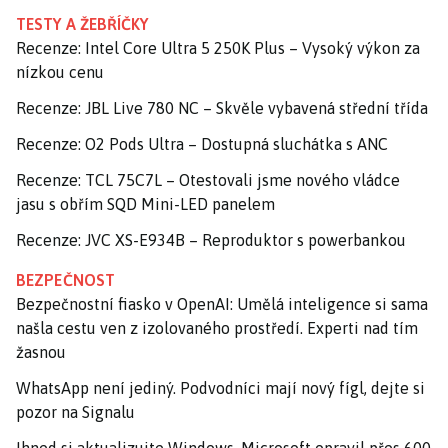
TESTY A ŽEBŘÍČKY
Recenze: Intel Core Ultra 5 250K Plus – Vysoký výkon za
nízkou cenu
Recenze: JBL Live 780 NC – Skvěle vybavená střední třída
Recenze: O2 Pods Ultra – Dostupná sluchátka s ANC
Recenze: TCL 75C7L – Otestovali jsme nového vládce
jasu s obřím SQD Mini-LED panelem
Recenze: JVC XS-E934B – Reproduktor s powerbankou
BEZPEČNOST
Bezpečnostní fiasko v OpenAI: Umělá inteligence si sama
našla cestu ven z izolovaného prostředí. Experti nad tím
žasnou
WhatsApp není jediný. Podvodníci mají nový fígl, dejte si
pozor na Signalu