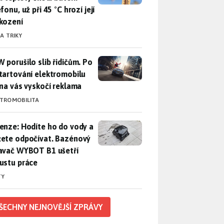
fonu, už při 45 °C hrozí její
kození
 A TRIKY
 porušilo slib řidičům. Po nastartování elektromobilu iX3 na 
 porušilo slib řidičům. Po
tartování elektromobilu
 na vás vyskočí reklama
KTROMOBILITA
enze: Hodíte ho do vody a můžete odpočívat. Bazénový vysava
enze: Hodíte ho do vody a
ete odpočívat. Bazénový
avač WYBOT B1 ušetří
ustu práce
TY
ŠECHNY NEJNOVĚJŠÍ ZPRÁVY