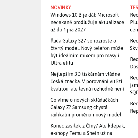
NOVINKY
TES
Windows 10 žije dál: Microsoft
Rec
nečekaně prodlužuje aktualizace
Plu
až do října 2027
ce
Řada Galaxy S27 se rozroste o
Rec
čtvrtý model. Nový telefon může
Skv
být ideálním mixem pro masy i
Rec
Ultra elitu
Dos
Nejlepším 3D tiskárnám vládne
Rec
česká značka. V porovnání vítězí
jsm
kvalitou, ale levná rozhodně není
SQD
Co víme o nových skládačkách
Rec
Galaxy Z? Samsung chystá
Rep
radikální proměnu i nový model
Konec zásilek z Číny? Ale kdepak,
e-shopy Temu a Shein už na