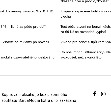
zkažené pivo a proč vyzkoušet 
ívat. Bazénový vysavač WYBOT B1
Křupavé zapečené tortilly s vej
plechu
i 546 milionů za půdu pro obří
Test občerstvení na benzinkách:
za 69 Kč se rozhodně vyplatí
“. Zbavte se reklamy po hovoru
Víkend pro sebe: 5 tipů kam vyraz
Co nosí módní influencerky? Ná
 mobil z uzavíratelného igelitového
vyzkoušet, než skončí léto
Kopírování obsahu je bez písemného
souhlasu BurdaMedia Extra s.r.o. zakázano