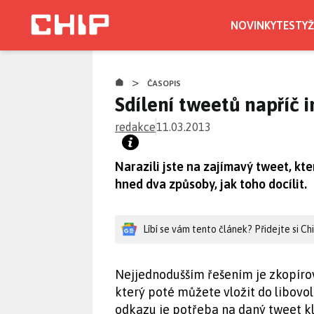
Přejít
k
NOVINKY
TESTY
Ž
hlavnímu
obsahu
>
ČASOPIS
Sdílení tweetů napříč 
redakce
11.03.2013
Narazili jste na zajímavý tweet, kter
hned dva způsoby, jak toho docílit.
Líbí se vám tento článek? Přidejte si C
Nejjednodušším řešením je zkopíro
který poté můžete vložit do libovo
odkazu je potřeba na daný tweet k