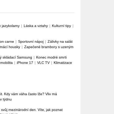
é jazykolamy
|
Láska a vztahy
|
Kulturní tipy
|
con carne
|
Sportovní nápoj
|
Zálivky na salát
mácí housky
|
Zapečené brambory s uzeným
ý skládací Samsung
|
Konec modré smrti
omobilita
|
iPhone 17
|
VLC TV
|
Klimatizace
it. Kdy vám váha často lže? Vliv má
 v týdnu
 svůj mezinárodní den. Víte, jak poznat