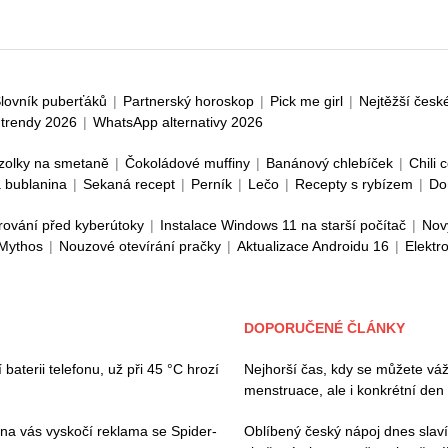
lovník puberťáků
|
Partnerský horoskop
|
Pick me girl
|
Nejtěžší česk
trendy 2026
|
WhatsApp alternativy 2026
zolky na smetaně
|
Čokoládové muffiny
|
Banánový chlebíček
|
Chili 
 bublanina
|
Sekaná recept
|
Perník
|
Lečo
|
Recepty s rybízem
|
Do
rování před kyberútoky
|
Instalace Windows 11 na starší počítač
|
Nov
 Mythos
|
Nouzové otevírání pračky
|
Aktualizace Androidu 16
|
Elektr
DOPORUČENÉ ČLÁNKY
baterii telefonu, už při 45 °C hrozí
Nejhorší čas, kdy se můžete váž
menstruace, ale i konkrétní den
 na vás vyskočí reklama se Spider-
Oblíbený český nápoj dnes slaví