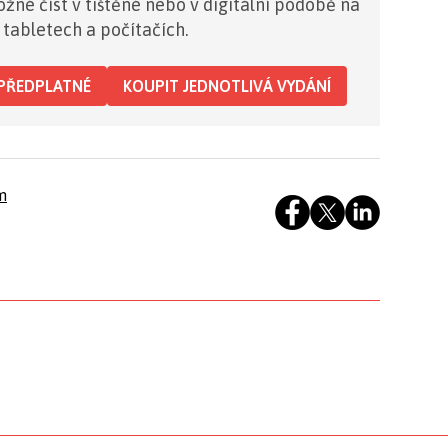
žné číst v tištěné nebo v digitální podobě na
 tabletech a počítačích.
PŘEDPLATNÉ
KOUPIT JEDNOTLIVÁ VYDÁNÍ
m