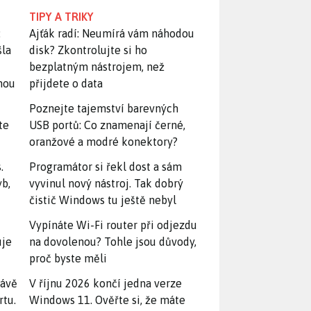
TIPY A TRIKY
:
Ajťák radí: Neumírá vám náhodou
šla
disk? Zkontrolujte si ho
bezplatným nástrojem, než
snou
přijdete o data
Poznejte tajemství barevných
te
USB portů: Co znamenají černé,
oranžové a modré konektory?
.
Programátor si řekl dost a sám
yb,
vyvinul nový nástroj. Tak dobrý
čistič Windows tu ještě nebyl
Vypínáte Wi-Fi router při odjezdu
uje
na dovolenou? Tohle jsou důvody,
proč byste měli
rávě
V říjnu 2026 končí jedna verze
rtu.
Windows 11. Ověřte si, že máte