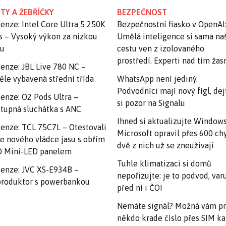
TY A ŽEBŘÍČKY
BEZPEČNOST
enze: Intel Core Ultra 5 250K
Bezpečnostní fiasko v OpenAI
s – Vysoký výkon za nízkou
Umělá inteligence si sama na
nu
cestu ven z izolovaného
prostředí. Experti nad tím ža
enze: JBL Live 780 NC –
ěle vybavená střední třída
WhatsApp není jediný.
Podvodníci mají nový fígl, dej
enze: O2 Pods Ultra –
si pozor na Signalu
tupná sluchátka s ANC
Ihned si aktualizujte Windows
enze: TCL 75C7L – Otestovali
Microsoft opravil přes 600 ch
e nového vládce jasu s obřím
dvě z nich už se zneužívají
 Mini-LED panelem
Tuhle klimatizaci si domů
enze: JVC XS-E934B –
nepořizujte: je to podvod, var
roduktor s powerbankou
před ní i ČOI
Nemáte signál? Možná vám p
někdo krade číslo přes SIM ka