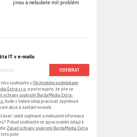
jinou a nebudete mít problém
ěta IT v e-mailu
ODEBÍRAT
tteru souhlasíte s
Obchodními podmínkami
ia Extra s.r.o.
a potvrzujete, že jste se
i ochrany soukromí BurdaMedia Extra -
.o.
bude s Vašimi údaji pracovat zejména k
ení akce a zasílání novinek.
távat i další zajímavé a exkluzivní informace
erů? Pokud souhlasíte se zpracováním údajů k
odle
Zásad ochrany soukromí BurdaMedia Extra
 toto pole.