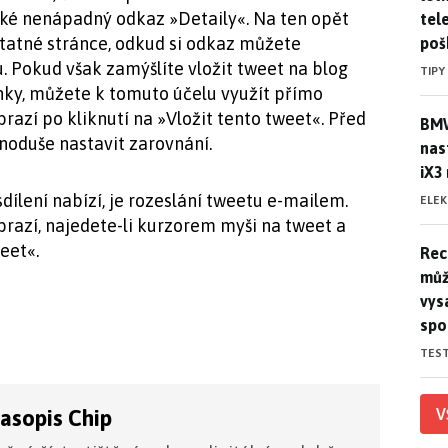
aké nenápadný odkaz »Detaily«. Na ten opět
tele
statné stránce, odkud si odkaz můžete
poš
. Pokud však zamýšlíte vložit tweet na blog
TIPY
nky, můžete k tomuto účelu využít přímo
azí po kliknutí na »Vložit tento tweet«. Před
BMW
BMW
noduše nastavit zarovnání.
nas
iX3
sdílení nabízí, je rozeslání tweetu e-mailem.
ELE
razí, najedete-li kurzorem myši na tweet a
eet«.
Rec
Rec
můž
vys
spo
TES
V
časopis Chip