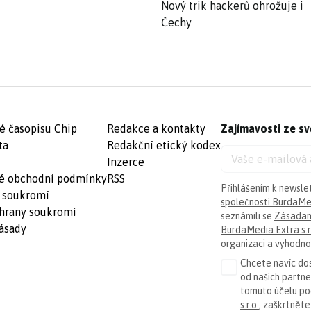
Nový trik hackerů ohrožuje i
Čechy
é časopisu Chip
Redakce a kontakty
Zajímavosti ze sv
ta
Redakční etický kodex
Inzerce
é obchodní podmínky
RSS
Přihlášením k newsle
 soukromí
společnosti BurdaMed
hrany soukromí
seznámili se
Zásadam
ásady
BurdaMedia Extra s.r
organizaci a vyhodnoc
Chcete navíc dos
od našich partn
tomuto účelu p
s.r.o.
, zaškrtněte