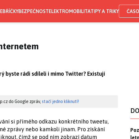
EBŘÍČKY
BEZPEČNOST
ELEKTROMOBILITA
TIPY A TRIKY
ČASO
internetem
ý byste rádi sdíleli i mimo Twitter? Existují
hip.cz do Google zpráv,
stačí jedno kliknutí!
DO
vání si přímého odkazu konkrétního tweetu,
lné zprávy nebo kamkoli jinam. Pro získání
Pozo
Poz
liknout, čímž se pod ním zobrazí datum
letn