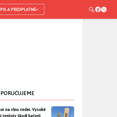
PIS A PŘEDPLATNÉ
PORUČUJEME
r na vlnu veder. Vysoké letní teploty škodí baterii telefonu, už
or na vlnu veder. Vysoké
í teploty škodí baterii