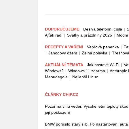
DOPORUČUJEME
Děsivá telefonní čísla
|
S
Ajťák radí
|
Svátky a prázdniny 2026
|
Módní 
RECEPTY A VAŘENÍ
Vepřová panenka
|
Fa
|
Jahodový džem
|
Zelná polévka
|
Třešňová
AKTUÁLNÍ TÉMATA
Jak nastavit Wi-Fi
|
Va
Windows?
|
Windows 11 zdarma
|
Anthropic
Maoudegola
|
Nejlepší Linux
ČLÁNKY CHIP.CZ
Pozor na vlnu veder. Vysoké letní teploty škodí 
její poškození
BMW porušilo starý slib. Po nastartování auta