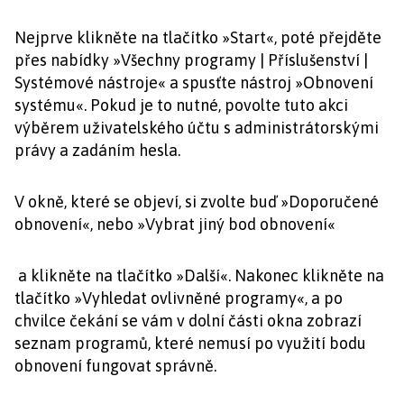
Nejprve klikněte na tlačítko »Start«, poté přejděte
přes nabídky »Všechny programy | Příslušenství |
Systémové nástroje« a spusťte nástroj »Obnovení
systému«. Pokud je to nutné, povolte tuto akci
výběrem uživatelského účtu s administrátorskými
právy a zadáním hesla.
V okně, které se objeví, si zvolte buď »Doporučené
obnovení«, nebo »Vybrat jiný bod obnovení«
a klikněte na tlačítko »Další«. Nakonec klikněte na
tlačítko »Vyhledat ovlivněné programy«, a po
chvilce čekání se vám v dolní části okna zobrazí
seznam programů, které nemusí po využití bodu
obnovení fungovat správně.