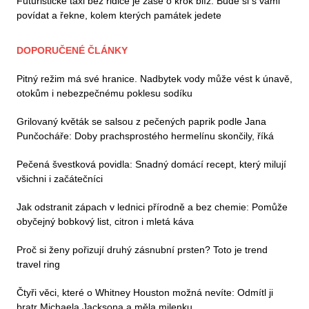
Futuristické taxi bez řidiče je zase o krok blíž. Bude si s vámi
povídat a řekne, kolem kterých památek jedete
DOPORUČENÉ ČLÁNKY
Pitný režim má své hranice. Nadbytek vody může vést k únavě,
otokům i nebezpečnému poklesu sodíku
Grilovaný květák se salsou z pečených paprik podle Jana
Punčocháře: Doby prachsprostého hermelínu skončily, říká
Pečená švestková povidla: Snadný domácí recept, který milují
všichni i začátečníci
Jak odstranit zápach v lednici přírodně a bez chemie: Pomůže
obyčejný bobkový list, citron i mletá káva
Proč si ženy pořizují druhý zásnubní prsten? Toto je trend
travel ring
Čtyři věci, které o Whitney Houston možná nevíte: Odmítl ji
bratr Michaela Jacksona a měla milenku