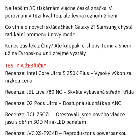
Nejlepším 3D tiskárnám vládne česká značka. V
porovnání vítězí kvalitou, ale levná rozhodně není
Co víme o nových skládačkách Galaxy Z? Samsung chystá
radikální proměnu i nový model
Konec zásilek z Číny? Ale kdepak, e-shopy Temu a Shein
už na Evropskou unii zřejmě vyzrály
TESTY A ŽEBŘÍČKY
Recenze: Intel Core Ultra 5 250K Plus – Vysoký výkon za
nízkou cenu
Recenze: JBL Live 780 NC – Skvěle vybavená střední třída
Recenze: O2 Pods Ultra – Dostupná sluchátka s ANC
Recenze: TCL 75C7L – Otestovali jsme nového vládce
jasu s obřím SQD Mini-LED panelem
Recenze: JVC XS-E934B – Reproduktor s powerbankou