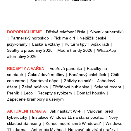
DOPORUČUJEME
Děsivá telefonní čísla
|
Slovník puberťáků
|
Partnerský horoskop
|
Pick me girl
|
Nejtěžší české
jazykolamy
|
Láska a vztahy
|
Kulturní tipy
|
Ajťák radí
|
Svátky a prázdniny 2026
|
Módní trendy 2026
|
WhatsApp
alternativy 2026
RECEPTY A VAŘENÍ
Vepřová panenka
|
Fazolky na
smetaně
|
Čokoládové muffiny
|
Banánový chlebíček
|
Chili
con carne
|
Sportovní nápoj
|
Zálivky na salát
|
Jahodový
džem
|
Zelná polévka
|
Třešňová bublanina
|
Sekaná recept
|
Perník
|
Lečo
|
Recepty s rybízem
|
Domácí housky
|
Zapečené brambory s uzeným
AKTUÁLNÍ TÉMATA
Jak nastavit Wi-Fi
|
Varování před
kyberútoky
|
Instalace Windows 11 na starší počítač
|
Nový
skládací Samsung
|
Konec modré smrti Windows?
|
Windows
11 zdarma
|
Anthropic Mythos
|
Nouzové otevírání pračky
|