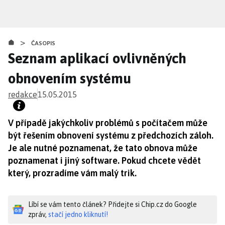
Přejít
k
hlavnímu
>
obsahu
ČASOPIS
Seznam aplikací ovlivněných
obnovením systému
redakce
15.05.2015
V případě jakýchkoliv problémů s počítačem může
být řešením obnovení systému z předchozích záloh.
Je ale nutné poznamenat, že tato obnova může
poznamenat i jiný software. Pokud chcete vědět
který, prozradíme vám malý trik.
Líbí se vám tento článek? Přidejte si Chip.cz do Google
zpráv,
stačí jedno kliknutí!