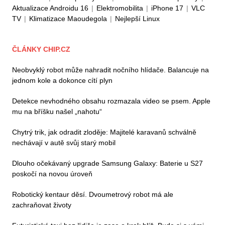
Aktualizace Androidu 16
|
Elektromobilita
|
iPhone 17
|
VLC
TV
|
Klimatizace Maoudegola
|
Nejlepší Linux
ČLÁNKY CHIP.CZ
Neobvyklý robot může nahradit nočního hlídače. Balancuje na
jednom kole a dokonce cítí plyn
Detekce nevhodného obsahu rozmazala video se psem. Apple
mu na bříšku našel „nahotu“
Chytrý trik, jak odradit zloděje: Majitelé karavanů schválně
nechávají v autě svůj starý mobil
Dlouho očekávaný upgrade Samsung Galaxy: Baterie u S27
poskočí na novou úroveň
Robotický kentaur děsí. Dvoumetrový robot má ale
zachraňovat životy