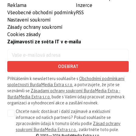
Reklama
Inzerce
Všeobecné obchodní podmínky
RSS
Nastavení soukromí
Zásady ochrany soukromí
Cookies zásady
Zajímavosti ze světa IT v e-mailu
ODEBÍRAT
Přihlášením k newsletteru souhlasíte s
Obchodními podmínkami
společnosti BurdaMedia Extra s.r.o.
a potvrzujete, že jste se
seznámili se
Zásadami ochrany soukromí BurdaMedia Extra -
BurdaMedia Extra s.r.o.
bude s Vašimi údaji pracovat zejména k
organizaci a vyhodnocení akce a zasílání novinek.
Chcete navíc dostávat i další zajímavé a exkluzivní
informace od našich partnerů? Pokud souhlasíte se
zpracováním údajů k tomuto účelu podle
Zásad ochrany
soukromí BurdaMedia Extra s.r.o.
, zaškrtněte toto pole.
© 2003—2026 BurdaMedia Extra s.r.o.