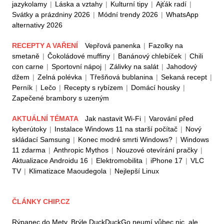
jazykolamy
|
Láska a vztahy
|
Kulturní tipy
|
Ajťák radí
|
Svátky a prázdniny 2026
|
Módní trendy 2026
|
WhatsApp
alternativy 2026
RECEPTY A VAŘENÍ
Vepřová panenka
|
Fazolky na
smetaně
|
Čokoládové muffiny
|
Banánový chlebíček
|
Chili
con carne
|
Sportovní nápoj
|
Zálivky na salát
|
Jahodový
džem
|
Zelná polévka
|
Třešňová bublanina
|
Sekaná recept
|
Perník
|
Lečo
|
Recepty s rybízem
|
Domácí housky
|
Zapečené brambory s uzeným
AKTUÁLNÍ TÉMATA
Jak nastavit Wi-Fi
|
Varování před
kyberútoky
|
Instalace Windows 11 na starší počítač
|
Nový
skládací Samsung
|
Konec modré smrti Windows?
|
Windows
11 zdarma
|
Anthropic Mythos
|
Nouzové otevírání pračky
|
Aktualizace Androidu 16
|
Elektromobilita
|
iPhone 17
|
VLC
TV
|
Klimatizace Maoudegola
|
Nejlepší Linux
ČLÁNKY CHIP.CZ
Rýpanec do Mety. Brýle DuckDuckGo neumí vůbec nic, ale