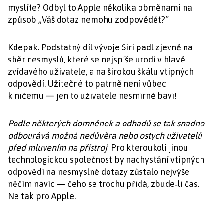
myslíte? Odbyl to Apple několika obměnami na
způsob „Váš dotaz nemohu zodpovědět?“
Kdepak. Podstatný díl vývoje Siri padl zjevně na
sběr nesmyslů, které se nejspíše urodí v hlavě
zvídavého uživatele, a na širokou škálu vtipných
odpovědí. Užitečné to patrně není vůbec
k ničemu — jen to uživatele nesmírně baví!
Podle některých domněnek a odhadů se tak snadno
odbourává možná nedůvěra nebo ostych uživatelů
před mluvením na přístroj.
Pro kteroukoli jinou
technologickou společnost by nachystání vtipných
odpovědí na nesmyslné dotazy zůstalo nejvýše
něčím navíc — čeho se trochu přidá, zbude‑li čas.
Ne tak pro Apple.