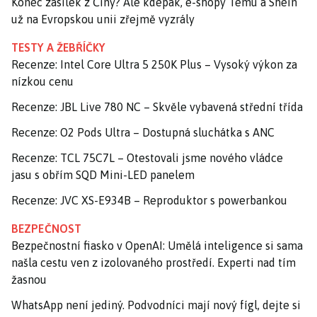
Konec zásilek z Číny? Ale kdepak, e-shopy Temu a Shein
už na Evropskou unii zřejmě vyzrály
TESTY A ŽEBŘÍČKY
Recenze: Intel Core Ultra 5 250K Plus – Vysoký výkon za
nízkou cenu
Recenze: JBL Live 780 NC – Skvěle vybavená střední třída
Recenze: O2 Pods Ultra – Dostupná sluchátka s ANC
Recenze: TCL 75C7L – Otestovali jsme nového vládce
jasu s obřím SQD Mini-LED panelem
Recenze: JVC XS-E934B – Reproduktor s powerbankou
BEZPEČNOST
Bezpečnostní fiasko v OpenAI: Umělá inteligence si sama
našla cestu ven z izolovaného prostředí. Experti nad tím
žasnou
WhatsApp není jediný. Podvodníci mají nový fígl, dejte si