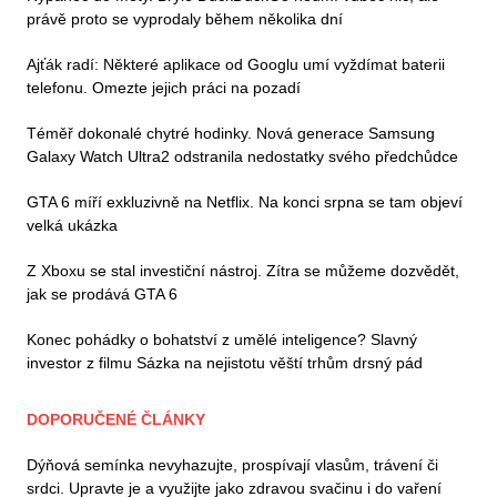
právě proto se vyprodaly během několika dní
Ajťák radí: Některé aplikace od Googlu umí vyždímat baterii
telefonu. Omezte jejich práci na pozadí
Téměř dokonalé chytré hodinky. Nová generace Samsung
Galaxy Watch Ultra2 odstranila nedostatky svého předchůdce
GTA 6 míří exkluzivně na Netflix. Na konci srpna se tam objeví
velká ukázka
Z Xboxu se stal investiční nástroj. Zítra se můžeme dozvědět,
jak se prodává GTA 6
Konec pohádky o bohatství z umělé inteligence? Slavný
investor z filmu Sázka na nejistotu věští trhům drsný pád
DOPORUČENÉ ČLÁNKY
Dýňová semínka nevyhazujte, prospívají vlasům, trávení či
srdci. Upravte je a využijte jako zdravou svačinu i do vaření