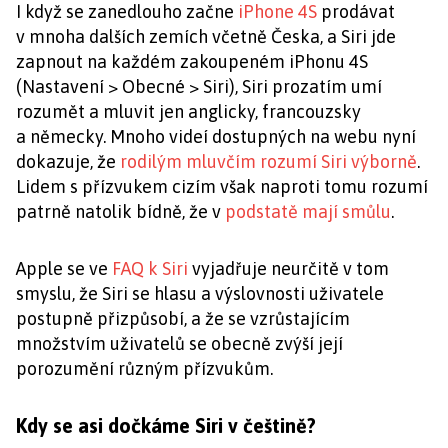
I když se zanedlouho začne
iPhone 4S
prodávat
v mnoha dalších zemích včetně Česka, a Siri jde
zapnout na každém zakoupeném iPhonu 4S
(Nastavení > Obecné > Siri), Siri prozatím umí
rozumět a mluvit jen anglicky, francouzsky
a německy. Mnoho videí dostupných na webu nyní
dokazuje, že
rodilým mluvčím rozumí Siri výborně
.
Lidem s přízvukem cizím však naproti tomu rozumí
patrně natolik bídně, že v
podstatě mají smůlu
.
Apple se ve
FAQ k Siri
vyjadřuje neurčitě v tom
smyslu, že Siri se hlasu a výslovnosti uživatele
postupně přizpůsobí, a že se vzrůstajícím
množstvím uživatelů se obecně zvýší její
porozumění různým přízvukům.
Kdy se asi dočkáme Siri v češtině?