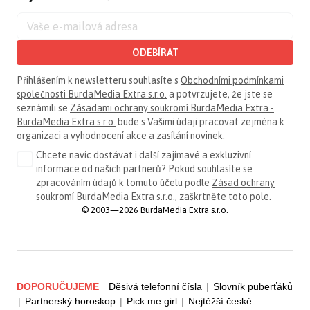
ODEBÍRAT
Přihlášením k newsletteru souhlasíte s
Obchodními podmínkami
společnosti BurdaMedia Extra s.r.o.
a potvrzujete, že jste se
seznámili se
Zásadami ochrany soukromí BurdaMedia Extra -
BurdaMedia Extra s.r.o.
bude s Vašimi údaji pracovat zejména k
organizaci a vyhodnocení akce a zasílání novinek.
Chcete navíc dostávat i další zajímavé a exkluzivní
informace od našich partnerů? Pokud souhlasíte se
zpracováním údajů k tomuto účelu podle
Zásad ochrany
soukromí BurdaMedia Extra s.r.o.
, zaškrtněte toto pole.
© 2003—2026 BurdaMedia Extra s.r.o.
DOPORUČUJEME
Děsivá telefonní čísla
|
Slovník puberťáků
|
Partnerský horoskop
|
Pick me girl
|
Nejtěžší české