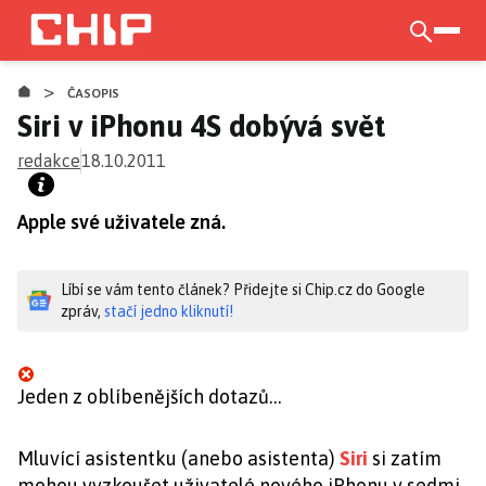
Přejít
k
otevří
hlavnímu
>
obsahu
ČASOPIS
Siri v iPhonu 4S dobývá svět
redakce
18.10.2011
Apple své uživatele zná.
Líbí se vám tento článek? Přidejte si Chip.cz do Google
zpráv,
stačí jedno kliknutí!
Jeden z oblíbenějších dotazů…
Mluvící asistentku (anebo asistenta)
Siri
si zatím
mohou vyzkoušet uživatelé nového iPhonu v sedmi