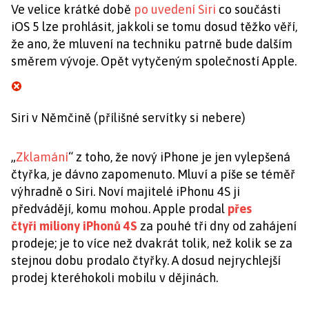
Ve velice krátké době
po uvedení Siri
co součásti
iOS 5 lze prohlásit, jakkoli se tomu dosud těžko věří,
že ano, že mluvení na techniku patrně bude dalším
směrem vývoje. Opět vytyčeným společností Apple.
Siri v Němčině (přílišné servítky si nebere)
„
Zklamání
“ z toho, že nový iPhone je jen vylepšená
čtyřka, je dávno zapomenuto. Mluví a píše se téměř
výhradně o Siri. Noví majitelé iPhonu 4S ji
předvádějí, komu mohou. Apple prodal
přes
čtyři miliony iPhonů 4S
za pouhé tři dny od zahájení
prodeje; je to více než dvakrát tolik, než kolik se za
stejnou dobu prodalo čtyřky. A dosud nejrychlejší
prodej kteréhokoli mobilu v dějinách.