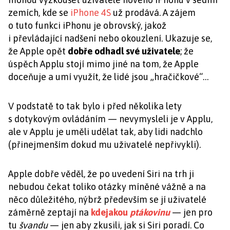
zemích, kde se
iPhone 4S
už prodává. A zájem
o tuto funkci iPhonu je obrovský, jakož
i převládající nadšení nebo okouzlení. Ukazuje se,
že Apple opět
dobře odhadl své uživatele
; že
úspěch Applu stojí mimo jiné na tom, že Apple
doceňuje a umí využít, že lidé jsou „hračičkové“…
V podstatě to tak bylo i před několika lety
s dotykovým ovládáním — nevymysleli je v Applu,
ale v Applu je uměli udělat tak, aby lidi nadchlo
(přinejmenším dokud mu uživatelé nepřivykli).
Apple dobře věděl, že po uvedení Siri na trh ji
nebudou čekat toliko otázky míněné vážně a na
něco důležitého, nýbrž především se jí uživatelé
záměrně zeptají na
kdejakou
ptákovinu
— jen pro
tu
švandu
— jen aby zkusili, jak si Siri poradí. Co