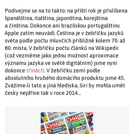
Podívejme se na to takto: na příští rok je přislíbena
španělština, italština, japonština, korejština
a čínština. Dokonce ani brazilskou portugalštinu
Apple zatím neuvádí. Čeština je v žebříčku jazyků
světa podle počtu mluvčích přibližně kolem 70. až
80. místa. V žebříčku počtu článků na Wikipedii
(což vezměme jako jednu možnost aproximace
významu jazyka ve světě digitálním) jsme nyní
dokonce
třináctí
. V žebříčku zemí podle
absolutního hrubého domácího produktu jsme 45.
Zvážíme‑li tato a jiná hlediska, Siri by mohla umět
česky nejdříve tak v roce 2014…