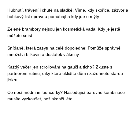
Hubnutí, trávení i chutě na sladké. Víme, kdy skořice, zázvor a
bobkový list opravdu pomáhají a kdy jde o mýty
Zelené brambory nejsou jen kosmetická vada. Kdy je ještě
můžete sníst
Snídaně, která zasytí na celé dopoledne: Pomůže správné
množství bílkovin a dostatek vlákniny
Každý večer jen scrollování na gauči a ticho? Zkuste s
partnerem rutinu, díky které uklidíte dům i zažehnete starou
jiskru
Co nosí módní influencerky? Následující barevné kombinace
musíte vyzkoušet, než skončí léto