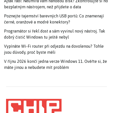
Ajťák radí: Neumírá vám náhodou disk? Zkontrolujte si ho
bezplatným nástrojem, než přijdete o data
Poznejte tajemství barevných USB portů: Co znamenají
černé, oranžové a modré konektory?
Programátor si řekl dost a sám vyvinul nový nástroj. Tak
dobrý čistič Windows tu ještě nebyl
Vypínáte Wi-Fi router při odjezdu na dovolenou? Tohle
jsou důvody, proč byste měli
V říjnu 2026 končí jedna verze Windows 11. Ověřte si, že
máte jinou a nebudete mít problém