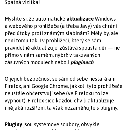
Špatná vizitka!
Myslíte si, že automatické
aktualizace
Windows
a webového prohlížeče (a třeba Javy) vás chrání
před útoky proti známým slabinám? Měly by, ale
není tomu tak. I v prohlížeči, který se sám
pravidelně aktualizuje, zůstává spousta děr — ne
přímo v něm samém, nýbrž v takzvaných
zásuvných modulech neboli
pluginech
.
O jejich bezpečnost se sám od sebe nestará ani
Firefox, ani Google Chrome, jakkoli tyto prohlížeče
neustále občerstvují sebe (ve Firefoxu to lze
vypnout). Firefox sice každou chvíli aktualizuje
i nějaká rozšíření, ta však nezaměňujte s pluginy.
Pluginy
jsou systémové soubory, obvykle