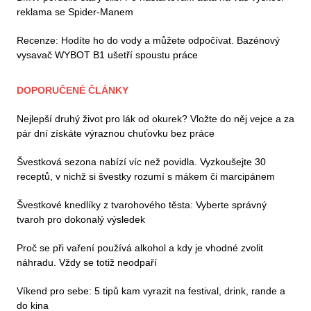
reklama se Spider-Manem
Recenze: Hodíte ho do vody a můžete odpočívat. Bazénový
vysavač WYBOT B1 ušetří spoustu práce
DOPORUČENÉ ČLÁNKY
Nejlepší druhý život pro lák od okurek? Vložte do něj vejce a za
pár dní získáte výraznou chuťovku bez práce
Švestková sezona nabízí víc než povidla. Vyzkoušejte 30
receptů, v nichž si švestky rozumí s mákem či marcipánem
Švestkové knedlíky z tvarohového těsta: Vyberte správný
tvaroh pro dokonalý výsledek
Proč se při vaření používá alkohol a kdy je vhodné zvolit
náhradu. Vždy se totiž neodpaří
Víkend pro sebe: 5 tipů kam vyrazit na festival, drink, rande a
do kina