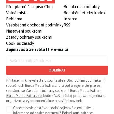
Předplatné časopisu Chip
Redakce a kontakty
Volná místa
Redakční etický kodex
Reklama
Inzerce
Všeobecné obchodní podmínky
RSS
Nastavení soukromí
Zásady ochrany soukromí
Cookies zásady
Zajímavosti ze světa IT v e-mailu
ODEBÍRAT
Přihlášením k newsletteru souhlasíte s
Obchodními podmínkami
společnosti BurdaMedia Extra s.r.o.
a potvrzujete, že jste se
seznámili se
Zásadami ochrany soukromí BurdaMedia Extra -
BurdaMedia Extra s.r.o.
bude s Vašimi údaji pracovat zejména k
organizaci a vyhodnocení akce a zasílání novinek.
Chcete navíc dostávat i další zajímavé a exkluzivní
informace od našich partnerů? Pokud souhlasíte se