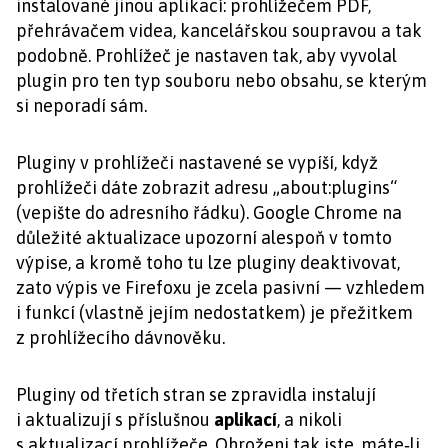
instalované jinou aplikací: prohlížečem PDF,
přehrávačem videa, kancelářskou soupravou a tak
podobně. Prohlížeč je nastaven tak, aby vyvolal
plugin pro ten typ souboru nebo obsahu, se kterým
si neporadí sám.
Pluginy v prohlížeči nastavené se vypíší, když
prohlížeči dáte zobrazit adresu „about:plugins“
(vepište do adresního řádku). Google Chrome na
důležité aktualizace upozorní alespoň v tomto
výpise, a kromě toho tu lze pluginy deaktivovat,
zato výpis ve Firefoxu je zcela pasivní — vzhledem
i funkcí (vlastně jejím nedostatkem) je přežitkem
z prohlížecího dávnověku.
Pluginy od třetích stran se zpravidla instalují
i aktualizují s příslušnou
aplikací
, a nikoli
s aktualizací prohlížeče. Ohroženi tak jste, máte‑li