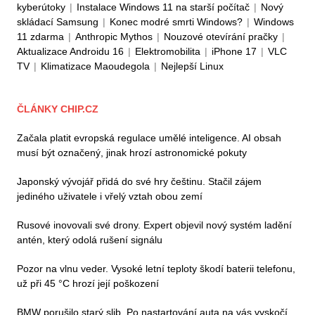
kyberútoky
|
Instalace Windows 11 na starší počítač
|
Nový
skládací Samsung
|
Konec modré smrti Windows?
|
Windows
11 zdarma
|
Anthropic Mythos
|
Nouzové otevírání pračky
|
Aktualizace Androidu 16
|
Elektromobilita
|
iPhone 17
|
VLC
TV
|
Klimatizace Maoudegola
|
Nejlepší Linux
ČLÁNKY CHIP.CZ
Začala platit evropská regulace umělé inteligence. AI obsah
musí být označený, jinak hrozí astronomické pokuty
Japonský vývojář přidá do své hry češtinu. Stačil zájem
jediného uživatele i vřelý vztah obou zemí
Rusové inovovali své drony. Expert objevil nový systém ladění
antén, který odolá rušení signálu
Pozor na vlnu veder. Vysoké letní teploty škodí baterii telefonu,
už při 45 °C hrozí její poškození
BMW porušilo starý slib. Po nastartování auta na vás vyskočí