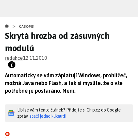
Přejít
k
hlavnímu
>
obsahu
ČASOPIS
Skrytá hrozba od zásuvných
modulů
redakce
12.11.2010
Automaticky se vám záplatují Windows, prohlížeč,
možná Java nebo Flash, a tak si myslíte, že o vše
potřebné je postaráno. Není.
Líbí se vám tento článek? Přidejte si Chip.cz do Google
zpráv,
stačí jedno kliknutí!