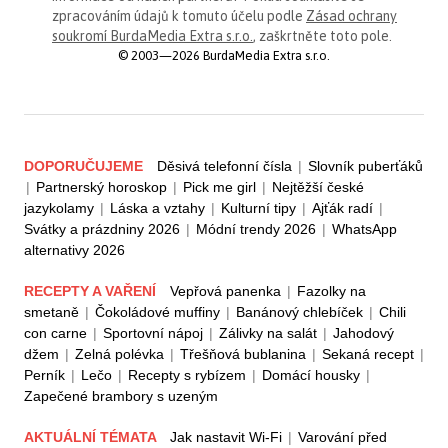
zpracováním údajů k tomuto účelu podle
Zásad ochrany
soukromí BurdaMedia Extra s.r.o.
, zaškrtněte toto pole.
© 2003—2026 BurdaMedia Extra s.r.o.
DOPORUČUJEME
Děsivá telefonní čísla
|
Slovník puberťáků
|
Partnerský horoskop
|
Pick me girl
|
Nejtěžší české
jazykolamy
|
Láska a vztahy
|
Kulturní tipy
|
Ajťák radí
|
Svátky a prázdniny 2026
|
Módní trendy 2026
|
WhatsApp
alternativy 2026
RECEPTY A VAŘENÍ
Vepřová panenka
|
Fazolky na
smetaně
|
Čokoládové muffiny
|
Banánový chlebíček
|
Chili
con carne
|
Sportovní nápoj
|
Zálivky na salát
|
Jahodový
džem
|
Zelná polévka
|
Třešňová bublanina
|
Sekaná recept
|
Perník
|
Lečo
|
Recepty s rybízem
|
Domácí housky
|
Zapečené brambory s uzeným
AKTUÁLNÍ TÉMATA
Jak nastavit Wi-Fi
|
Varování před