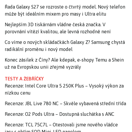
Řada Galaxy S27 se rozroste o čtvrtý model. Nový telefon
může být ideálním mixem pro masy i Ultra elitu
Nejlepším 3D tiskárnám vládne česká značka. V
porovnání vítězí kvalitou, ale levná rozhodně není
Co víme o nových skládačkách Galaxy Z? Samsung chystá
radikální proměnu i nový model
Konec zásilek z Číny? Ale kdepak, e-shopy Temu a Shein
už na Evropskou unii zřejmě vyzrály
TESTY A ŽEBŘÍČKY
Recenze: Intel Core Ultra 5 250K Plus – Vysoký výkon za
nízkou cenu
Recenze: JBL Live 780 NC – Skvěle vybavená střední třída
Recenze: O2 Pods Ultra – Dostupná sluchátka s ANC
Recenze: TCL 75C7L – Otestovali jsme nového vládce
jasu s obřím SQD Mini-LED panelem