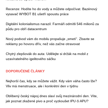
Recenze: Hodíte ho do vody a můžete odpočívat. Bazénový
vysavač WYBOT B1 ušetří spoustu práce
Digitální kolonialismus narazil. Farmáři odmítli 546 milionů za
půdu pro obří datacentrum
Nový podvod vám do mobilu propašuje „smetí“. Zbavte se
reklamy po hovoru dřív, než vás začne otravovat
Chytrý zlepšovák do auta: Udělejte si držák na mobil z
uzavíratelného igelitového sáčku
DOPORUČENÉ ČLÁNKY
Nejhorší čas, kdy se můžete vážit. Kdy vám váha často lže?
Vliv má menstruace, ale i konkrétní den v týdnu
Oblíbený český nápoj dnes slaví svůj mezinárodní den. Víte,
jak poznat zkažené pivo a proč vyzkoušet IPU či APU?