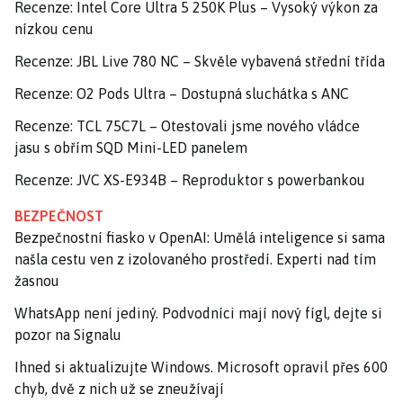
Recenze: Intel Core Ultra 5 250K Plus – Vysoký výkon za
nízkou cenu
Recenze: JBL Live 780 NC – Skvěle vybavená střední třída
Recenze: O2 Pods Ultra – Dostupná sluchátka s ANC
Recenze: TCL 75C7L – Otestovali jsme nového vládce
jasu s obřím SQD Mini-LED panelem
Recenze: JVC XS-E934B – Reproduktor s powerbankou
BEZPEČNOST
Bezpečnostní fiasko v OpenAI: Umělá inteligence si sama
našla cestu ven z izolovaného prostředí. Experti nad tím
žasnou
WhatsApp není jediný. Podvodníci mají nový fígl, dejte si
pozor na Signalu
Ihned si aktualizujte Windows. Microsoft opravil přes 600
chyb, dvě z nich už se zneužívají