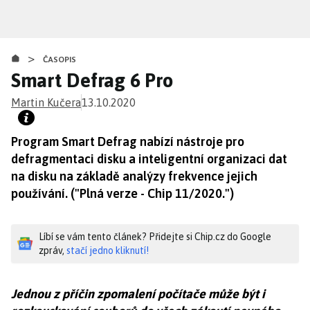
Přejít
k
hlavnímu
>
obsahu
ČASOPIS
Smart Defrag 6 Pro
Martin Kučera
13.10.2020
Program Smart Defrag nabízí nástroje pro
defragmentaci disku a inteligentní organizaci dat
na disku na základě analýzy frekvence jejich
používání. ("Plná verze - Chip 11/2020.")
Líbí se vám tento článek? Přidejte si Chip.cz do Google
zpráv,
stačí jedno kliknutí!
Jednou z příčin zpomalení počítače může být i