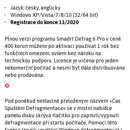
Jazyk: česky, anglicky
Windows XP/Vista/7/8/10 (32/64 bit)
Registrace do konce 11/2020
Plnou verzi programu Smadrt Defrag 6 Pro v ceně
400 korun můžete po aktivaci používat 1 rok bez
funkčních omezení, ovšem bez nároku na
technickou podporu. Licence je určena pro jeden
nekomerční počítač a nesmí být dále distribuována
nebo prodávána.
Pod poněkud nešťastně přeloženým názvem »Čas
Spuštění Defragmentace« se v místní nabídce
panelu disku skrývá tlačítko pro zapnutí/vypnutí
defragmentace při startu počítače. Pomocí této
funkce lze při spuštění Windows defragmentovat i