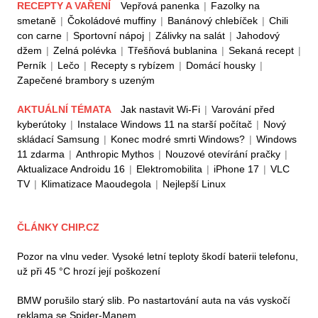
RECEPTY A VAŘENÍ
Vepřová panenka
|
Fazolky na
smetaně
|
Čokoládové muffiny
|
Banánový chlebíček
|
Chili
con carne
|
Sportovní nápoj
|
Zálivky na salát
|
Jahodový
džem
|
Zelná polévka
|
Třešňová bublanina
|
Sekaná recept
|
Perník
|
Lečo
|
Recepty s rybízem
|
Domácí housky
|
Zapečené brambory s uzeným
AKTUÁLNÍ TÉMATA
Jak nastavit Wi-Fi
|
Varování před
kyberútoky
|
Instalace Windows 11 na starší počítač
|
Nový
skládací Samsung
|
Konec modré smrti Windows?
|
Windows
11 zdarma
|
Anthropic Mythos
|
Nouzové otevírání pračky
|
Aktualizace Androidu 16
|
Elektromobilita
|
iPhone 17
|
VLC
TV
|
Klimatizace Maoudegola
|
Nejlepší Linux
ČLÁNKY CHIP.CZ
Pozor na vlnu veder. Vysoké letní teploty škodí baterii telefonu,
už při 45 °C hrozí její poškození
BMW porušilo starý slib. Po nastartování auta na vás vyskočí
reklama se Spider-Manem