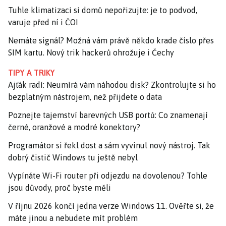
Tuhle klimatizaci si domů nepořizujte: je to podvod,
varuje před ní i ČOI
Nemáte signál? Možná vám právě někdo krade číslo přes
SIM kartu. Nový trik hackerů ohrožuje i Čechy
TIPY A TRIKY
Ajťák radí: Neumírá vám náhodou disk? Zkontrolujte si ho
bezplatným nástrojem, než přijdete o data
Poznejte tajemství barevných USB portů: Co znamenají
černé, oranžové a modré konektory?
Programátor si řekl dost a sám vyvinul nový nástroj. Tak
dobrý čistič Windows tu ještě nebyl
Vypínáte Wi-Fi router při odjezdu na dovolenou? Tohle
jsou důvody, proč byste měli
V říjnu 2026 končí jedna verze Windows 11. Ověřte si, že
máte jinou a nebudete mít problém