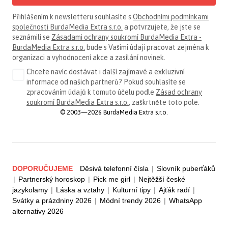
Přihlášením k newsletteru souhlasíte s
Obchodními podmínkami
společnosti BurdaMedia Extra s.r.o.
a potvrzujete, že jste se
seznámili se
Zásadami ochrany soukromí BurdaMedia Extra -
BurdaMedia Extra s.r.o.
bude s Vašimi údaji pracovat zejména k
organizaci a vyhodnocení akce a zasílání novinek.
Chcete navíc dostávat i další zajímavé a exkluzivní
informace od našich partnerů? Pokud souhlasíte se
zpracováním údajů k tomuto účelu podle
Zásad ochrany
soukromí BurdaMedia Extra s.r.o.
, zaškrtněte toto pole.
© 2003—2026 BurdaMedia Extra s.r.o.
DOPORUČUJEME
Děsivá telefonní čísla
|
Slovník puberťáků
|
Partnerský horoskop
|
Pick me girl
|
Nejtěžší české
jazykolamy
|
Láska a vztahy
|
Kulturní tipy
|
Ajťák radí
|
Svátky a prázdniny 2026
|
Módní trendy 2026
|
WhatsApp
alternativy 2026