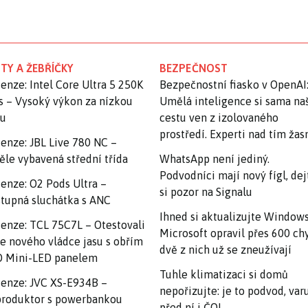
TY A ŽEBŘÍČKY
BEZPEČNOST
enze: Intel Core Ultra 5 250K
Bezpečnostní fiasko v OpenAI
s – Vysoký výkon za nízkou
Umělá inteligence si sama na
nu
cestu ven z izolovaného
prostředí. Experti nad tím ža
enze: JBL Live 780 NC –
ěle vybavená střední třída
WhatsApp není jediný.
Podvodníci mají nový fígl, dej
enze: O2 Pods Ultra –
si pozor na Signalu
tupná sluchátka s ANC
Ihned si aktualizujte Windows
enze: TCL 75C7L – Otestovali
Microsoft opravil přes 600 ch
e nového vládce jasu s obřím
dvě z nich už se zneužívají
 Mini-LED panelem
Tuhle klimatizaci si domů
enze: JVC XS-E934B –
nepořizujte: je to podvod, var
roduktor s powerbankou
před ní i ČOI