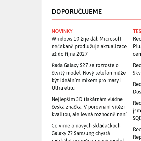
DOPORUČUJEME
NOVINKY
TES
Windows 10 žije dál: Microsoft
Rec
nečekaně prodlužuje aktualizace
Plu
až do října 2027
ce
Řada Galaxy S27 se rozroste o
Rec
čtvrtý model. Nový telefon může
Skv
být ideálním mixem pro masy i
Rec
Ultra elitu
Dos
Nejlepším 3D tiskárnám vládne
Rec
česká značka. V porovnání vítězí
jsm
kvalitou, ale levná rozhodně není
SQD
Co víme o nových skládačkách
Rec
Galaxy Z? Samsung chystá
Rep
radikální proměnu i nový model