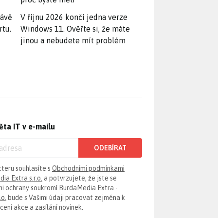
rávě
V říjnu 2026 končí jedna verze
rtu.
Windows 11. Ověřte si, že máte
jinou a nebudete mít problém
ěta IT v e-mailu
ODEBÍRAT
tteru souhlasíte s
Obchodními podmínkami
ia Extra s.r.o.
a potvrzujete, že jste se
i ochrany soukromí BurdaMedia Extra -
.o.
bude s Vašimi údaji pracovat zejména k
ení akce a zasílání novinek.