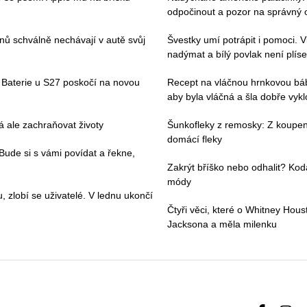
odpočinout a pozor na správný 
vanů schválně nechávají v autě svůj
Švestky umí potrápit i pomoci. V
nadýmat a bílý povlak není plíse
Baterie u S27 poskočí na novou
Recept na vláčnou hrnkovou bá
aby byla vláčná a šla dobře vykl
 ale zachraňovat životy
Šunkofleky z remosky: Z koupen
domácí fleky
. Bude si s vámi povídat a řekne,
Zakrýt bříško nebo odhalit? Kod
módy
zlobí se uživatelé. V lednu ukončí
Čtyři věci, které o Whitney Hous
Jacksona a měla milenku