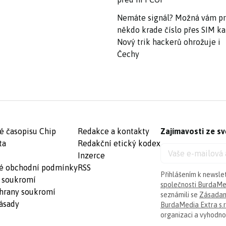
Nemáte signál? Možná vám p
někdo krade číslo přes SIM ka
Nový trik hackerů ohrožuje i
Čechy
é časopisu Chip
Redakce a kontakty
Zajímavosti ze sv
ta
Redakční etický kodex
Inzerce
é obchodní podmínky
RSS
Přihlášením k newsle
 soukromí
společnosti BurdaMed
hrany soukromí
seznámili se
Zásadam
ásady
BurdaMedia Extra s.r
organizaci a vyhodnoc