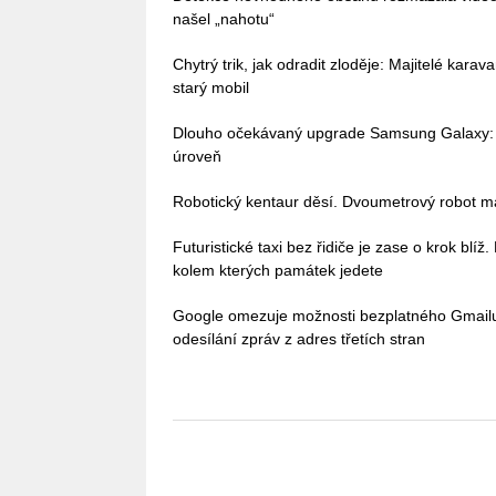
našel „nahotu“
Chytrý trik, jak odradit zloděje: Majitelé kara
starý mobil
Dlouho očekávaný upgrade Samsung Galaxy: 
úroveň
Robotický kentaur děsí. Dvoumetrový robot má
Futuristické taxi bez řidiče je zase o krok blíž
kolem kterých památek jedete
Google omezuje možnosti bezplatného Gmailu, 
odesílání zpráv z adres třetích stran