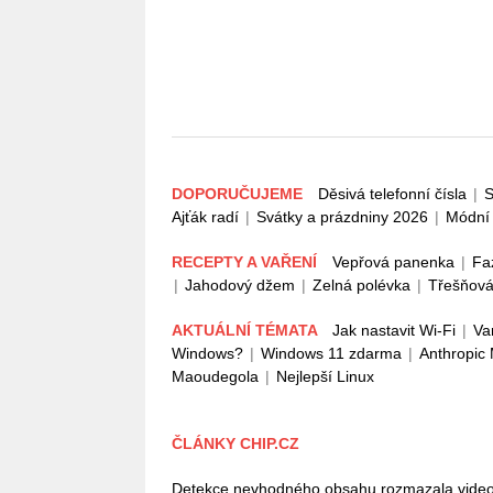
DOPORUČUJEME
Děsivá telefonní čísla
|
S
Ajťák radí
|
Svátky a prázdniny 2026
|
Módní 
RECEPTY A VAŘENÍ
Vepřová panenka
|
Fa
|
Jahodový džem
|
Zelná polévka
|
Třešňová
AKTUÁLNÍ TÉMATA
Jak nastavit Wi-Fi
|
Va
Windows?
|
Windows 11 zdarma
|
Anthropic
Maoudegola
|
Nejlepší Linux
ČLÁNKY CHIP.CZ
Detekce nevhodného obsahu rozmazala video