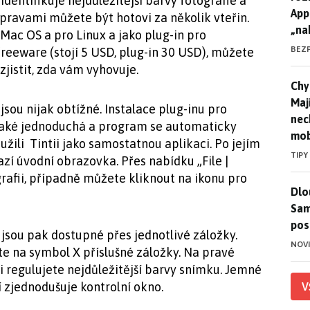
entifikuje nejdůležitější barvy fotografie a
App
úpravami můžete být hotovi za několik vteřin.
„na
Mac OS a pro Linux a jako plug-in pro
BEZ
reeware (stojí 5 USD, plug-in 30 USD), můžete
zjistit, zda vám vyhovuje.
Chyt
Chyt
Maj
sou nijak obtížné. Instalace plug-inu pro
nec
také jednoduchá a program se automaticky
mob
užili Tintii jako samostatnou aplikaci. Po jejím
TIPY
zí úvodní obrazovka. Přes nabídku „File |
afii, případně můžete kliknout na ikonu pro
Dlo
Dlo
Sam
pos
 jsou pak dostupné přes jednotlivé záložky.
NOV
te na symbol X příslušné záložky. Na pravé
i regulujete nejdůležitější barvy snímku. Jemné
í zjednodušuje kontrolní okno.
V