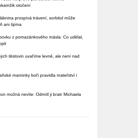
okamžik otočení
láknina prospívá trávení, sorbitol může
ň ani špína
bovku z pomazánkového másla: Co udělat,
opit
ých těstovin uvaříme levně, ale není nad
aňské maminky boří pravidla mateřství i
ton možná nevíte: Odmítl ji bratr Michaela