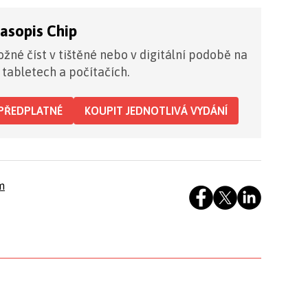
časopis Chip
žné číst v tištěné nebo v digitální podobě na
 tabletech a počítačích.
PŘEDPLATNÉ
KOUPIT JEDNOTLIVÁ VYDÁNÍ
m