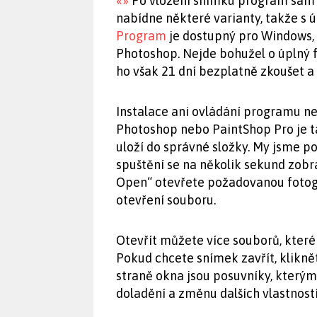
«
»
Po vložení snímku program sám id
nabídne některé varianty, takže s 
Program
je dostupný pro Windows, 
Photoshop. Nejde bohužel o úplný f
ho však 21 dní bezplatně zkoušet a 
Instalace ani ovládání programu nej
Photoshop nebo PaintShop Pro je 
uloží do správné složky. My jsme po
spuštění se na několik sekund zobra
Open“ otevřete požadovanou fotogr
otevření souboru.
Otevřít můžete více souborů, které
Pokud chcete snímek zavřít, klikně
straně okna jsou posuvníky, kterým
doladění a změnu dalších vlastnost