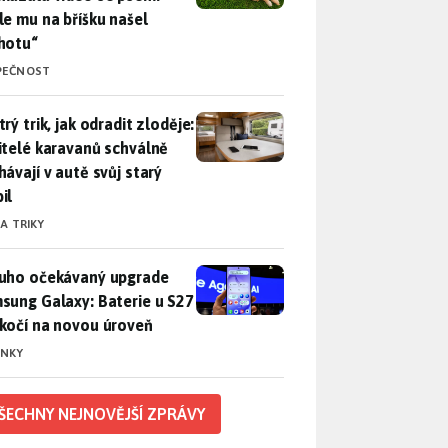
le mu na bříšku našel
hotu“
PEČNOST
rý trik, jak odradit zloděje: Majitelé karavanů schválně necháv
rý trik, jak odradit zloděje:
itelé karavanů schválně
hávají v autě svůj starý
il
 A TRIKY
uho očekávaný upgrade Samsung Galaxy: Baterie u S27 poskočí
uho očekávaný upgrade
sung Galaxy: Baterie u S27
kočí na novou úroveň
INKY
ŠECHNY NEJNOVĚJŠÍ ZPRÁVY