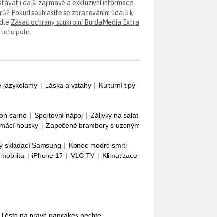
távat i další zajímavé a exkluzivní informace
erů? Pokud souhlasíte se zpracováním údajů k
odle
Zásad ochrany soukromí BurdaMedia Extra
 toto pole.
é jazykolamy
|
Láska a vztahy
|
Kulturní tipy
|
con carne
|
Sportovní nápoj
|
Zálivky na salát
mácí housky
|
Zapečené brambory s uzeným
ý skládací Samsung
|
Konec modré smrti
omobilita
|
iPhone 17
|
VLC TV
|
Klimatizace
 Těsto na pravé pancakes nechte