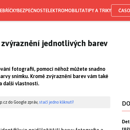
EBŘÍČKY
BEZPEČNOST
ELEKTROMOBILITA
TIPY A TRIKY
ČASO
zvýraznění jednotlivých barev
ování fotografií, pomocí něhož můžete snadno
 barvy snímku. Kromě zvýraznění barev vám také
 další vlastnosti.
hip.cz do Google zpráv,
stačí jedno kliknutí!
DO
Det
Det
roz