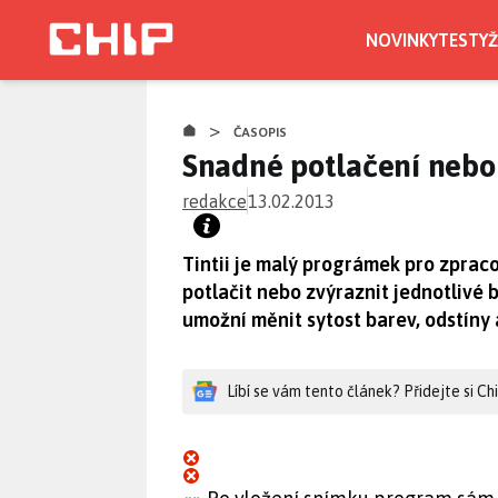
Přejít
k
NOVINKY
TESTY
Ž
hlavnímu
obsahu
>
ČASOPIS
Snadné potlačení nebo 
redakce
13.02.2013
Tintii je malý prográmek pro zprac
potlačit nebo zvýraznit jednotlivé
umožní měnit sytost barev, odstíny a
Líbí se vám tento článek? Přidejte si C