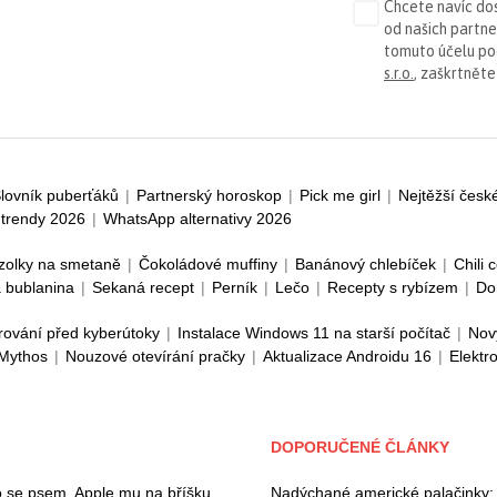
Chcete navíc dos
od našich partn
tomuto účelu p
s.r.o.
, zaškrtněte
lovník puberťáků
|
Partnerský horoskop
|
Pick me girl
|
Nejtěžší česk
trendy 2026
|
WhatsApp alternativy 2026
zolky na smetaně
|
Čokoládové muffiny
|
Banánový chlebíček
|
Chili 
 bublanina
|
Sekaná recept
|
Perník
|
Lečo
|
Recepty s rybízem
|
Do
rování před kyberútoky
|
Instalace Windows 11 na starší počítač
|
Nov
 Mythos
|
Nouzové otevírání pračky
|
Aktualizace Androidu 16
|
Elektr
DOPORUČENÉ ČLÁNKY
 se psem. Apple mu na bříšku
Nadýchané americké palačinky: