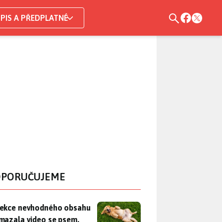
PIS A PŘEDPLATNÉ
PORUČUJEME
ekce nevhodného obsahu rozmazala video se psem. Apple mu n
ekce nevhodného obsahu
mazala video se psem.