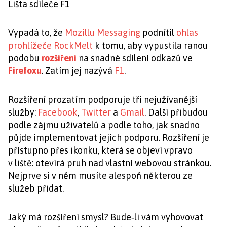
Lišta sdíleče F1
Vypadá to, že
Mozillu Messaging
podnítil
ohlas
prohlížeče RockMelt
k tomu, aby vypustila ranou
podobu
rozšíření
na snadné sdílení odkazů ve
Firefoxu
. Zatím jej nazývá
F1
.
Rozšíření prozatím podporuje tři nejužívanější
služby:
Facebook
,
Twitter
a
Gmail
. Další přibudou
podle zájmu uživatelů a podle toho, jak snadno
půjde implementovat jejich podporu. Rozšíření je
přístupno přes ikonku, která se objeví vpravo
v liště: otevírá pruh nad vlastní webovou stránkou.
Nejprve si v něm musíte alespoň některou ze
služeb přidat.
Jaký má rozšíření smysl? Bude‑li vám vyhovovat