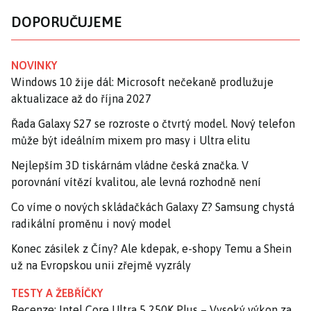
DOPORUČUJEME
NOVINKY
Windows 10 žije dál: Microsoft nečekaně prodlužuje
aktualizace až do října 2027
Řada Galaxy S27 se rozroste o čtvrtý model. Nový telefon
může být ideálním mixem pro masy i Ultra elitu
Nejlepším 3D tiskárnám vládne česká značka. V
porovnání vítězí kvalitou, ale levná rozhodně není
Co víme o nových skládačkách Galaxy Z? Samsung chystá
radikální proměnu i nový model
Konec zásilek z Číny? Ale kdepak, e-shopy Temu a Shein
už na Evropskou unii zřejmě vyzrály
TESTY A ŽEBŘÍČKY
Recenze: Intel Core Ultra 5 250K Plus – Vysoký výkon za