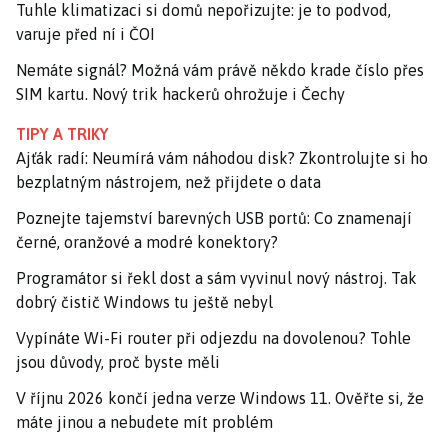
Tuhle klimatizaci si domů nepořizujte: je to podvod,
varuje před ní i ČOI
Nemáte signál? Možná vám právě někdo krade číslo přes
SIM kartu. Nový trik hackerů ohrožuje i Čechy
TIPY A TRIKY
Ajťák radí: Neumírá vám náhodou disk? Zkontrolujte si ho
bezplatným nástrojem, než přijdete o data
Poznejte tajemství barevných USB portů: Co znamenají
černé, oranžové a modré konektory?
Programátor si řekl dost a sám vyvinul nový nástroj. Tak
dobrý čistič Windows tu ještě nebyl
Vypínáte Wi-Fi router při odjezdu na dovolenou? Tohle
jsou důvody, proč byste měli
V říjnu 2026 končí jedna verze Windows 11. Ověřte si, že
máte jinou a nebudete mít problém