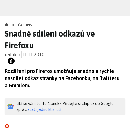
Přejít
k
hlavnímu
>
obsahu
ČASOPIS
Snadné sdílení odkazů ve
Firefoxu
redakce
11.11.2010
Rozšíření pro Firefox umožňuje snadno a rychle
nasdílet odkaz stránky na Facebooku, na Twitteru
a Gmailem.
Líbí se vám tento článek? Přidejte si Chip.cz do Google
zpráv,
stačí jedno kliknutí!