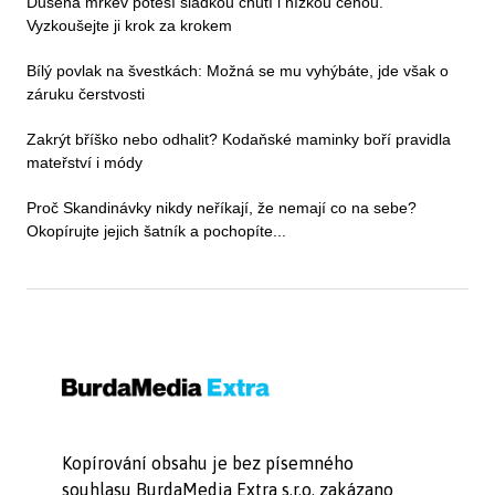
Dušená mrkev potěší sladkou chutí i nízkou cenou.
Vyzkoušejte ji krok za krokem
Bílý povlak na švestkách: Možná se mu vyhýbáte, jde však o
záruku čerstvosti
Zakrýt bříško nebo odhalit? Kodaňské maminky boří pravidla
mateřství i módy
Proč Skandinávky nikdy neříkají, že nemají co na sebe?
Okopírujte jejich šatník a pochopíte...
Kopírování obsahu je bez písemného
souhlasu BurdaMedia Extra s.r.o. zakázano