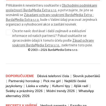
Přihlášením k newsletteru souhlasíte s
Obchodními podmínkami
společnosti BurdaMedia Extra s.r.o.
a potvrzujete, že jste se
seznámili se
Zásadami ochrany soukromí BurdaMedia Extra -
BurdaMedia Extra s.r.o.
bude s Vašimi údaji pracovat zejména k
organizaci a vyhodnocení akce a zasílání novinek.
Chcete navíc dostávat i další zajímavé a exkluzivní
informace od našich partnerů? Pokud souhlasíte se
zpracováním údajů k tomuto účelu podle
Zásad ochrany
soukromí BurdaMedia Extra s.r.o.
, zaškrtněte toto pole.
© 2003—2026 BurdaMedia Extra s.r.o.
DOPORUČUJEME
Děsivá telefonní čísla
|
Slovník puberťáků
|
Partnerský horoskop
|
Pick me girl
|
Nejtěžší české
jazykolamy
|
Láska a vztahy
|
Kulturní tipy
|
Ajťák radí
|
Svátky a prázdniny 2026
|
Módní trendy 2026
|
WhatsApp
alternativy 2026
RECEPTY A VAŘENÍ
Vepřová panenka
|
Fazolky na