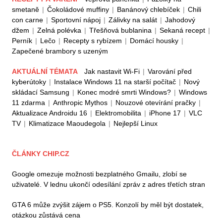
smetaně
|
Čokoládové muffiny
|
Banánový chlebíček
|
Chili
con carne
|
Sportovní nápoj
|
Zálivky na salát
|
Jahodový
džem
|
Zelná polévka
|
Třešňová bublanina
|
Sekaná recept
|
Perník
|
Lečo
|
Recepty s rybízem
|
Domácí housky
|
Zapečené brambory s uzeným
AKTUÁLNÍ TÉMATA
Jak nastavit Wi-Fi
|
Varování před
kyberútoky
|
Instalace Windows 11 na starší počítač
|
Nový
skládací Samsung
|
Konec modré smrti Windows?
|
Windows
11 zdarma
|
Anthropic Mythos
|
Nouzové otevírání pračky
|
Aktualizace Androidu 16
|
Elektromobilita
|
iPhone 17
|
VLC
TV
|
Klimatizace Maoudegola
|
Nejlepší Linux
ČLÁNKY CHIP.CZ
Google omezuje možnosti bezplatného Gmailu, zlobí se
uživatelé. V lednu ukončí odesílání zpráv z adres třetích stran
GTA 6 může zvýšit zájem o PS5. Konzolí by měl být dostatek,
otázkou zůstává cena