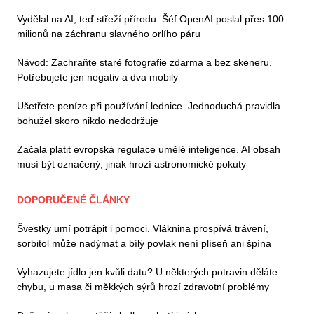
Vydělal na AI, teď střeží přírodu. Šéf OpenAI poslal přes 100
milionů na záchranu slavného orlího páru
Návod: Zachraňte staré fotografie zdarma a bez skeneru.
Potřebujete jen negativ a dva mobily
Ušetřete peníze při používání lednice. Jednoduchá pravidla
bohužel skoro nikdo nedodržuje
Začala platit evropská regulace umělé inteligence. AI obsah
musí být označený, jinak hrozí astronomické pokuty
DOPORUČENÉ ČLÁNKY
Švestky umí potrápit i pomoci. Vláknina prospívá trávení,
sorbitol může nadýmat a bílý povlak není plíseň ani špína
Vyhazujete jídlo jen kvůli datu? U některých potravin děláte
chybu, u masa či měkkých sýrů hrozí zdravotní problémy