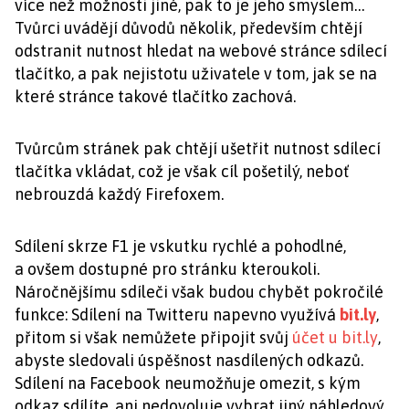
více než možnosti jiné, pak to je jeho smyslem…
Tvůrci uvádějí důvodů několik, především chtějí
odstranit nutnost hledat na webové stránce sdílecí
tlačítko, a pak nejistotu uživatele v tom, jak se na
které stránce takové tlačítko zachová.
Tvůrcům stránek pak chtějí ušetřit nutnost sdílecí
tlačítka vkládat, což je však cíl pošetilý, neboť
nebrouzdá každý Firefoxem.
Sdílení skrze F1 je vskutku rychlé a pohodlné,
a ovšem dostupné pro stránku kteroukoli.
Náročnějšímu sdíleči však budou chybět pokročilé
funkce: Sdílení na Twitteru napevno využívá
bit.ly
,
přitom si však nemůžete připojit svůj
účet u bit.ly
,
abyste sledovali úspěšnost nasdílených odkazů.
Sdílení na Facebook neumožňuje omezit, s kým
odkaz sdílíte, ani nedovoluje vybrat jiný náhledový