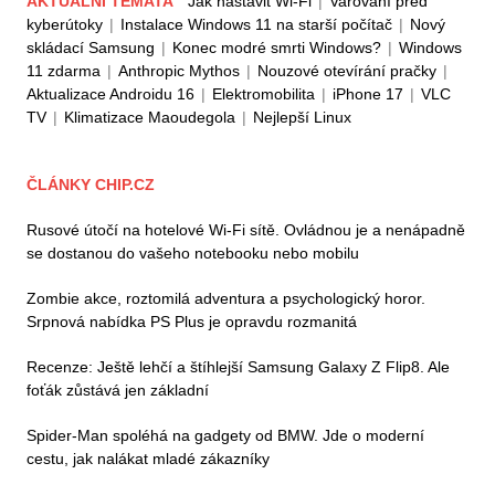
AKTUÁLNÍ TÉMATA
Jak nastavit Wi-Fi
|
Varování před
kyberútoky
|
Instalace Windows 11 na starší počítač
|
Nový
skládací Samsung
|
Konec modré smrti Windows?
|
Windows
11 zdarma
|
Anthropic Mythos
|
Nouzové otevírání pračky
|
Aktualizace Androidu 16
|
Elektromobilita
|
iPhone 17
|
VLC
TV
|
Klimatizace Maoudegola
|
Nejlepší Linux
ČLÁNKY CHIP.CZ
Rusové útočí na hotelové Wi-Fi sítě. Ovládnou je a nenápadně
se dostanou do vašeho notebooku nebo mobilu
Zombie akce, roztomilá adventura a psychologický horor.
Srpnová nabídka PS Plus je opravdu rozmanitá
Recenze: Ještě lehčí a štíhlejší Samsung Galaxy Z Flip8. Ale
foťák zůstává jen základní
Spider-Man spoléhá na gadgety od BMW. Jde o moderní
cestu, jak nalákat mladé zákazníky