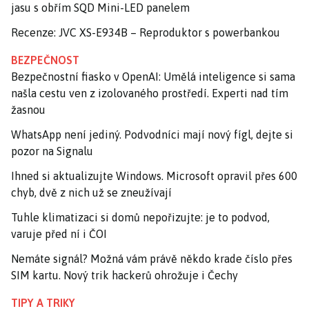
jasu s obřím SQD Mini-LED panelem
Recenze: JVC XS-E934B – Reproduktor s powerbankou
BEZPEČNOST
Bezpečnostní fiasko v OpenAI: Umělá inteligence si sama
našla cestu ven z izolovaného prostředí. Experti nad tím
žasnou
WhatsApp není jediný. Podvodníci mají nový fígl, dejte si
pozor na Signalu
Ihned si aktualizujte Windows. Microsoft opravil přes 600
chyb, dvě z nich už se zneužívají
Tuhle klimatizaci si domů nepořizujte: je to podvod,
varuje před ní i ČOI
Nemáte signál? Možná vám právě někdo krade číslo přes
SIM kartu. Nový trik hackerů ohrožuje i Čechy
TIPY A TRIKY