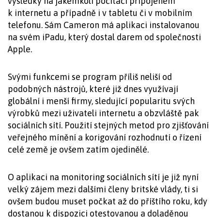
výsledky na jakémkoli počítači připojeném
k internetu a případně i v tabletu či v mobilním
telefonu. Sám Cameron má aplikaci instalovanou
na svém iPadu, který dostal darem od společnosti
Apple.
Svými funkcemi se program příliš neliší od
podobných nástrojů, které již dnes využívají
globální i menší firmy, sledující popularitu svých
výrobků mezi uživateli internetu a obzvláště pak
sociálních sítí. Použití stejných metod pro zjišťování
veřejného mínění a korigování rozhodnutí o řízení
celé země je ovšem zatím ojedinělé.
O aplikaci na monitoring sociálních sítí je již nyní
velký zájem mezi dalšími členy britské vlády, ti si
ovšem budou muset počkat až do příštího roku, kdy
dostanou k dispozici otestovanou a doladěnou