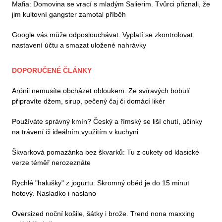
Mafia: Domovina se vrací s mladým Salierim. Tvůrci přiznali, že
jim kultovní gangster zamotal příběh
Google vás může odposlouchávat. Vyplatí se zkontrolovat
nastavení účtu a smazat uložené nahrávky
DOPORUČENÉ ČLÁNKY
Arónii nemusíte obcházet obloukem. Ze svíravých bobulí
připravíte džem, sirup, pečený čaj či domácí likér
Používáte správný kmín? Český a římský se liší chutí, účinky
na trávení či ideálním využitím v kuchyni
Škvarková pomazánka bez škvarků: Tu z cukety od klasické
verze téměř nerozeznáte
Rychlé "halušky" z jogurtu: Skromný oběd je do 15 minut
hotový. Nasladko i naslano
Oversized noční košile, šátky i brože. Trend nona maxxing