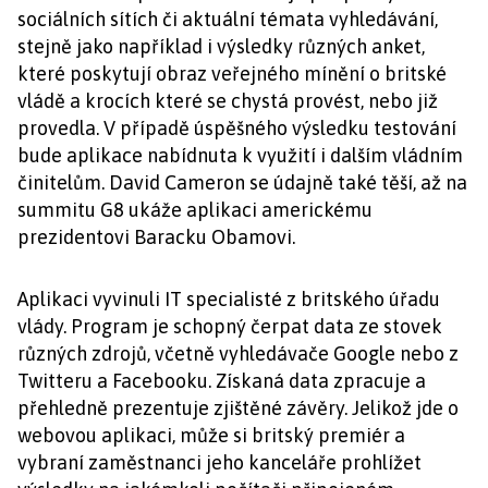
sociálních sítích či aktuální témata vyhledávání,
stejně jako například i výsledky různých anket,
které poskytují obraz veřejného mínění o britské
vládě a krocích které se chystá provést, nebo již
provedla. V případě úspěšného výsledku testování
bude aplikace nabídnuta k využití i dalším vládním
činitelům. David Cameron se údajně také těší, až na
summitu G8 ukáže aplikaci americkému
prezidentovi Baracku Obamovi.
Aplikaci vyvinuli IT specialisté z britského úřadu
vlády. Program je schopný čerpat data ze stovek
různých zdrojů, včetně vyhledávače Google nebo z
Twitteru a Facebooku. Získaná data zpracuje a
přehledně prezentuje zjištěné závěry. Jelikož jde o
webovou aplikaci, může si britský premiér a
vybraní zaměstnanci jeho kanceláře prohlížet