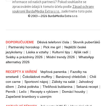
informace od našich partnerů? Pokud souhlasíte se
zpracováním údajů k tomuto účelu podle
Zásad ochrany
soukromí BurdaMedia Extra s.r.o.
, zaškrtněte toto pole.
© 2003—2026 BurdaMedia Extra s.r.o.
DOPORUČUJEME
Děsivá telefonní čísla
|
Slovník puberťáků
|
Partnerský horoskop
|
Pick me girl
|
Nejtěžší české
jazykolamy
|
Láska a vztahy
|
Kulturní tipy
|
Ajťák radí
|
Svátky a prázdniny 2026
|
Módní trendy 2026
|
WhatsApp
alternativy 2026
RECEPTY A VAŘENÍ
Vepřová panenka
|
Fazolky na
smetaně
|
Čokoládové muffiny
|
Banánový chlebíček
|
Chili
con carne
|
Sportovní nápoj
|
Zálivky na salát
|
Jahodový
džem
|
Zelná polévka
|
Třešňová bublanina
|
Sekaná recept
|
Perník
|
Lečo
|
Recepty s rybízem
|
Domácí housky
|
Zapečené brambory s uzeným