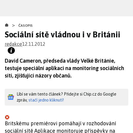
Přejít
k
hlavnímu
>
obsahu
ČASOPIS
Sociální sítě vládnou i v Británii
redakce
12.11.2012
David Cameron, předseda vlády Velké Británie,
testuje speciální aplikaci na monitoring sociálních
sítí, zjišťující názory občanů.
Líbí se vám tento článek? Přidejte si Chip.cz do Google
zpráv,
stačí jedno kliknutí!
Britskému premiérovi pomáhají v rozhodování
sociální sítě Aplikace monitoruje příspěvky na