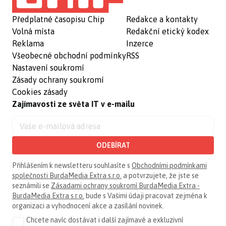
Předplatné časopisu Chip
Redakce a kontakty
Volná místa
Redakční etický kodex
Reklama
Inzerce
Všeobecné obchodní podmínky
RSS
Nastavení soukromí
Zásady ochrany soukromí
Cookies zásady
Zajímavosti ze světa IT v e-mailu
ODEBÍRAT
Přihlášením k newsletteru souhlasíte s
Obchodními podmínkami
společnosti BurdaMedia Extra s.r.o.
a potvrzujete, že jste se
seznámili se
Zásadami ochrany soukromí BurdaMedia Extra -
BurdaMedia Extra s.r.o.
bude s Vašimi údaji pracovat zejména k
organizaci a vyhodnocení akce a zasílání novinek.
Chcete navíc dostávat i další zajímavé a exkluzivní