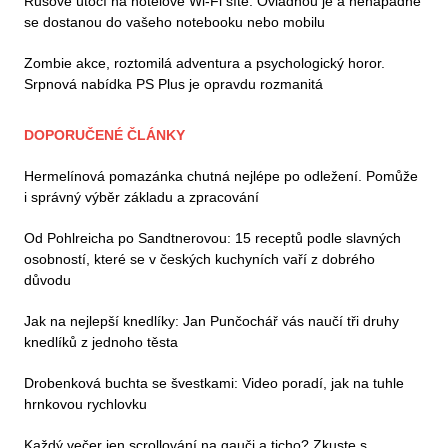
Rusové útočí na hotelové Wi-Fi sítě. Ovládnou je a nenápadně
se dostanou do vašeho notebooku nebo mobilu
Zombie akce, roztomilá adventura a psychologický horor.
Srpnová nabídka PS Plus je opravdu rozmanitá
DOPORUČENÉ ČLÁNKY
Hermelínová pomazánka chutná nejlépe po odležení. Pomůže
i správný výběr základu a zpracování
Od Pohlreicha po Sandtnerovou: 15 receptů podle slavných
osobností, které se v českých kuchyních vaří z dobrého
důvodu
Jak na nejlepší knedlíky: Jan Punčochář vás naučí tři druhy
knedlíků z jednoho těsta
Drobenková buchta se švestkami: Video poradí, jak na tuhle
hrnkovou rychlovku
Každý večer jen scrollování na gauči a ticho? Zkuste s