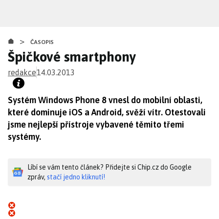
Přejít
k
hlavnímu
>
obsahu
ČASOPIS
Špičkové smartphony
redakce
14.03.2013
Systém Windows Phone 8 vnesl do mobilní oblasti,
které dominuje iOS a Android, svěží vítr. Otestovali
jsme nejlepší přístroje vybavené těmito třemi
systémy.
Líbí se vám tento článek? Přidejte si Chip.cz do Google
zpráv,
stačí jedno kliknutí!