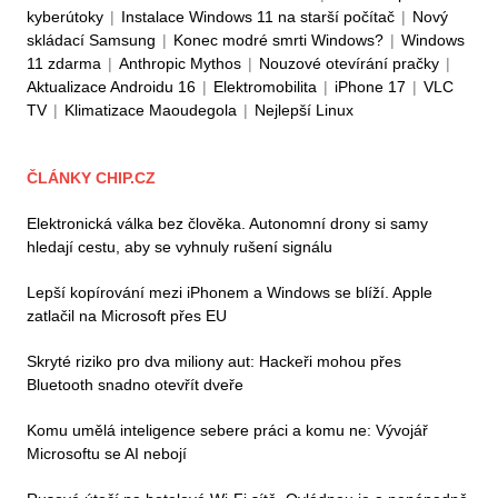
kyberútoky
|
Instalace Windows 11 na starší počítač
|
Nový
skládací Samsung
|
Konec modré smrti Windows?
|
Windows
11 zdarma
|
Anthropic Mythos
|
Nouzové otevírání pračky
|
Aktualizace Androidu 16
|
Elektromobilita
|
iPhone 17
|
VLC
TV
|
Klimatizace Maoudegola
|
Nejlepší Linux
ČLÁNKY CHIP.CZ
Elektronická válka bez člověka. Autonomní drony si samy
hledají cestu, aby se vyhnuly rušení signálu
Lepší kopírování mezi iPhonem a Windows se blíží. Apple
zatlačil na Microsoft přes EU
Skryté riziko pro dva miliony aut: Hackeři mohou přes
Bluetooth snadno otevřít dveře
Komu umělá inteligence sebere práci a komu ne: Vývojář
Microsoftu se AI nebojí