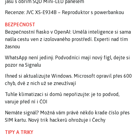
jasu s obřím SQD Mini-LED panelem
Recenze: JVC XS-E934B – Reproduktor s powerbankou
BEZPEČNOST
Bezpečnostní fiasko v OpenAI: Umělá inteligence si sama
našla cestu ven z izolovaného prostředí. Experti nad tím
žasnou
WhatsApp není jediný. Podvodníci mají nový fígl, dejte si
pozor na Signalu
Ihned si aktualizujte Windows. Microsoft opravil přes 600
chyb, dvě z nich už se zneužívají
Tuhle klimatizaci si domů nepořizujte: je to podvod,
varuje před ní i ČOI
Nemáte signál? Možná vám právě někdo krade číslo přes
SIM kartu. Nový trik hackerů ohrožuje i Čechy
TIPY A TRIKY