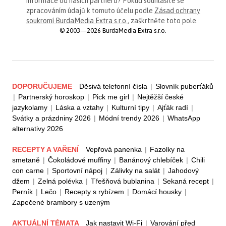
informace od našich partnerů? Pokud souhlasíte se
zpracováním údajů k tomuto účelu podle
Zásad ochrany
soukromí BurdaMedia Extra s.r.o.
, zaškrtněte toto pole.
© 2003—2026 BurdaMedia Extra s.r.o.
DOPORUČUJEME
Děsivá telefonní čísla
|
Slovník puberťáků
|
Partnerský horoskop
|
Pick me girl
|
Nejtěžší české
jazykolamy
|
Láska a vztahy
|
Kulturní tipy
|
Ajťák radí
|
Svátky a prázdniny 2026
|
Módní trendy 2026
|
WhatsApp
alternativy 2026
RECEPTY A VAŘENÍ
Vepřová panenka
|
Fazolky na
smetaně
|
Čokoládové muffiny
|
Banánový chlebíček
|
Chili
con carne
|
Sportovní nápoj
|
Zálivky na salát
|
Jahodový
džem
|
Zelná polévka
|
Třešňová bublanina
|
Sekaná recept
|
Perník
|
Lečo
|
Recepty s rybízem
|
Domácí housky
|
Zapečené brambory s uzeným
AKTUÁLNÍ TÉMATA
Jak nastavit Wi-Fi
|
Varování před