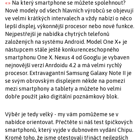
«
»
Na který smartphone se můžete spolehnout?
Nové modely od všech hlavních výrobců se objevují
ve velmi krátkých intervalech a vždy nabízí o něco
lepší displej, výkonnější procesor nebo nové funkce.
Nejpestřejší je nabídka chytrých telefonů
založených na systému Android. Model One X+ je
nástupcem stále ještě konkurenceschopného
smartphonu One X. Nexus 4 od Googlu je vybaven
nejnovější verzí Anrdoidu 4.2 a má velmi rychlý
procesor. Extravagantní Samsung Galaxy Note II je
se svým obrovským displejem někde na pomezí
mezi smartphony a tablety a můžete ho velmi
dobře použít jako digitální poznámkový blok.
Výběr je tedy velký - my vám pomůžeme se v
nabídce orientovat. Přečtěte si náš test špičkových
smartphonů, který vyjde v dubnovém vydání Chipu.
Kromě toho, že jsme otestovali třináct nejlepších