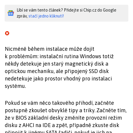
Líbí se vám tento článek? Přidejte si Chip.cz do Google
zpráv,
stačí jedno kliknutí!
Nicméně během instalace může dojít
k problémům: instalační rutina Windows totiž
někdy detekuje jen starý magnetický disk a
optickou mechaniku, ale připojený SSD disk
nedetekuje jako prostor vhodný pro instalaci
systému.
Pokud se vám něco takového přihodí, začněte
postupně zkoušet obvyklé tipy a triky. Začněte tím,
že v BIOS základní desky změníte provozní režim
disku z AHCI na IDE a zpět, případně zkuste disk
připojit k jinému SATA řadiči, pokud je jich na