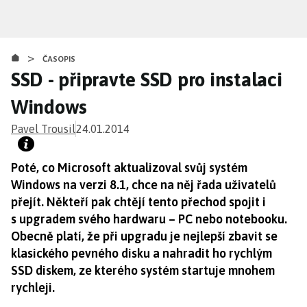
Přejít
k
hlavnímu
>
obsahu
ČASOPIS
SSD - připravte SSD pro instalaci
Windows
Pavel Trousil
24.01.2014
Poté, co Microsoft aktualizoval svůj systém
Windows na verzi 8.1, chce na něj řada uživatelů
přejít. Někteří pak chtějí tento přechod spojit i
s upgradem svého hardwaru – PC nebo notebooku.
Obecně platí, že při upgradu je nejlepší zbavit se
klasického pevného disku a nahradit ho rychlým
SSD diskem, ze kterého systém startuje mnohem
rychleji.