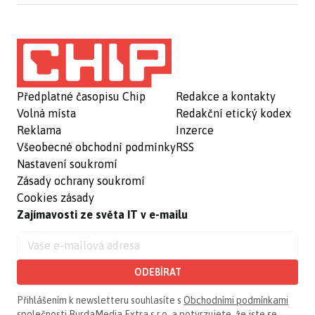
Předplatné časopisu Chip
Redakce a kontakty
Volná místa
Redakční etický kodex
Reklama
Inzerce
Všeobecné obchodní podmínky
RSS
Nastavení soukromí
Zásady ochrany soukromí
Cookies zásady
Zajímavosti ze světa IT v e-mailu
ODEBÍRAT
Přihlášením k newsletteru souhlasíte s
Obchodními podmínkami
společnosti BurdaMedia Extra s.r.o.
a potvrzujete, že jste se