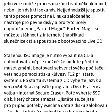
jeho verzi může proces mazání trvat několik minut,
nebo i jen dvě tři sekundy. Nejjednodušší je spustit
tento proces pomocí na Linuxu založeného
nástroje pro pevné disky a pro tyto účely
doporučujeme „Parted Magic“. Parted Magic si
můžete stáhnout z internetu (například
slunečnice.cz) a spouští se z bootovacího Live CD.
Staženou ISO image je nutno vypálit na CD a
nabootovat z něj. Je možné, že budete předtím
muset změnit bootovací sekvenci svého počítače –
většinou pomocí stisku klávesy F12 při startu
systému. Po startu systému z CD vyberte jazyk a
verzi »64 Bit« a spusťte program »Disk Eraser« a
volbu »Internal Secure Erase«. Poté vyberte SSD
disk, který chcete smazat. Ujistěte se, že jste
pro případ potřeby všechna data z disku zálohovali
a že jde skutečně o jednotku, se kterou chcete