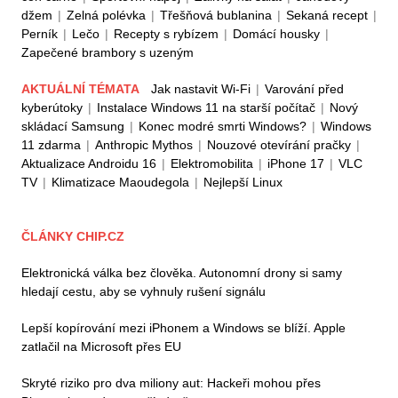
džem
|
Zelná polévka
|
Třešňová bublanina
|
Sekaná recept
|
Perník
|
Lečo
|
Recepty s rybízem
|
Domácí housky
|
Zapečené brambory s uzeným
AKTUÁLNÍ TÉMATA
Jak nastavit Wi-Fi
|
Varování před
kyberútoky
|
Instalace Windows 11 na starší počítač
|
Nový
skládací Samsung
|
Konec modré smrti Windows?
|
Windows
11 zdarma
|
Anthropic Mythos
|
Nouzové otevírání pračky
|
Aktualizace Androidu 16
|
Elektromobilita
|
iPhone 17
|
VLC
TV
|
Klimatizace Maoudegola
|
Nejlepší Linux
ČLÁNKY CHIP.CZ
Elektronická válka bez člověka. Autonomní drony si samy
hledají cestu, aby se vyhnuly rušení signálu
Lepší kopírování mezi iPhonem a Windows se blíží. Apple
zatlačil na Microsoft přes EU
Skryté riziko pro dva miliony aut: Hackeři mohou přes