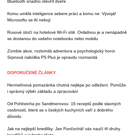
Bluetooth snadno otevřít dveře
Komu umělá inteligence sebere práci a komu ne: Vývojář
Microsoftu se AI nebojí
Rusové útočí na hotelové Wi-Fi sítě. Ovládnou je a nenápadně
se dostanou do vašeho notebooku nebo mobilu
Zombie akce, roztomilá adventura a psychologický horor.
Srpnová nabídka PS Plus je opravdu rozmanitá
DOPORUČENÉ ČLÁNKY
Hermelínová pomazánka chutná nejlépe po odležení. Pomůže
i správný výběr základu a zpracování
Od Pohlreicha po Sandtnerovou: 15 receptů podle slavných
osobností, které se v českých kuchyních vaří z dobrého
důvodu
Jak na nejlepší knedlíky: Jan Punčochář vás naučí tři druhy