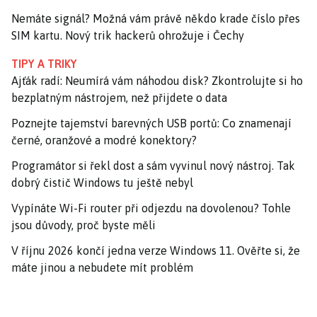
Nemáte signál? Možná vám právě někdo krade číslo přes
SIM kartu. Nový trik hackerů ohrožuje i Čechy
TIPY A TRIKY
Ajťák radí: Neumírá vám náhodou disk? Zkontrolujte si ho
bezplatným nástrojem, než přijdete o data
Poznejte tajemství barevných USB portů: Co znamenají
černé, oranžové a modré konektory?
Programátor si řekl dost a sám vyvinul nový nástroj. Tak
dobrý čistič Windows tu ještě nebyl
Vypínáte Wi-Fi router při odjezdu na dovolenou? Tohle
jsou důvody, proč byste měli
V říjnu 2026 končí jedna verze Windows 11. Ověřte si, že
máte jinou a nebudete mít problém