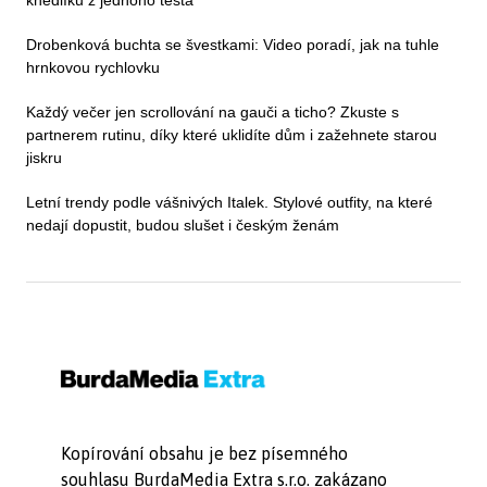
knedlíků z jednoho těsta
Drobenková buchta se švestkami: Video poradí, jak na tuhle
hrnkovou rychlovku
Každý večer jen scrollování na gauči a ticho? Zkuste s
partnerem rutinu, díky které uklidíte dům i zažehnete starou
jiskru
Letní trendy podle vášnivých Italek. Stylové outfity, na které
nedají dopustit, budou slušet i českým ženám
Kopírování obsahu je bez písemného
souhlasu BurdaMedia Extra s.r.o. zakázano