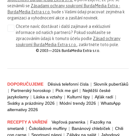
seznámili se
Zásadami ochrany soukromí BurdaMedia Extra -
BurdaMedia Extra s.r.o.
bude s Vašimi údaji pracovat zejména k
organizaci a vyhodnocení akce a zasílání novinek.
Chcete navíc dostávat i další zajímavé a exkluzivní
informace od našich partnerů? Pokud souhlasíte se
zpracováním údajů k tomuto účelu podle
Zásad ochrany
soukromí BurdaMedia Extra s.r.o.
, zaškrtněte toto pole.
© 2003—2026 BurdaMedia Extra s.r.o.
DOPORUČUJEME
Děsivá telefonní čísla
|
Slovník puberťáků
|
Partnerský horoskop
|
Pick me girl
|
Nejtěžší české
jazykolamy
|
Láska a vztahy
|
Kulturní tipy
|
Ajťák radí
|
Svátky a prázdniny 2026
|
Módní trendy 2026
|
WhatsApp
alternativy 2026
RECEPTY A VAŘENÍ
Vepřová panenka
|
Fazolky na
smetaně
|
Čokoládové muffiny
|
Banánový chlebíček
|
Chili
con carne
|
Sportovní nápoj
|
Zálivky na salát
|
Jahodový