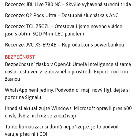
Recenze: JBL Live 780 NC – Skvěle vybavená střední třída
Recenze: O2 Pods Ultra – Dostupná sluchátka s ANC
Recenze: TCL 75C7L – Otestovali jsme nového vládce
jasu s obřím SQD Mini-LED panelem
Recenze: JVC XS-E934B – Reproduktor s powerbankou
BEZPEČNOST
Bezpečnostní fiasko v OpenAI: Umělá inteligence si sama
našla cestu ven z izolovaného prostředí. Experti nad tím
žasnou
WhatsApp není jediný. Podvodníci mají nový fígl, dejte si
pozor na Signalu
Ihned si aktualizujte Windows. Microsoft opravil přes 600
chyb, dvě z nich už se zneužívají
Tuhle klimatizaci si domů nepořizujte: je to podvod,
varuje před ní i ČOI