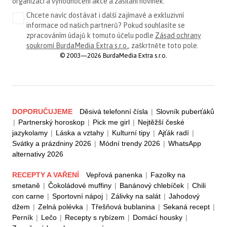
organizaci a vyhodnocení akce a zasílání novinek.
Chcete navíc dostávat i další zajímavé a exkluzivní
informace od našich partnerů? Pokud souhlasíte se
zpracováním údajů k tomuto účelu podle
Zásad ochrany
soukromí BurdaMedia Extra s.r.o.
, zaškrtněte toto pole.
© 2003—2026 BurdaMedia Extra s.r.o.
DOPORUČUJEME
Děsivá telefonní čísla
|
Slovník puberťáků
|
Partnerský horoskop
|
Pick me girl
|
Nejtěžší české
jazykolamy
|
Láska a vztahy
|
Kulturní tipy
|
Ajťák radí
|
Svátky a prázdniny 2026
|
Módní trendy 2026
|
WhatsApp
alternativy 2026
RECEPTY A VAŘENÍ
Vepřová panenka
|
Fazolky na
smetaně
|
Čokoládové muffiny
|
Banánový chlebíček
|
Chili
con carne
|
Sportovní nápoj
|
Zálivky na salát
|
Jahodový
džem
|
Zelná polévka
|
Třešňová bublanina
|
Sekaná recept
|
Perník
|
Lečo
|
Recepty s rybízem
|
Domácí housky
|