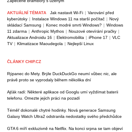
Zapečené brambory s uzeným
AKTUÁLNÍ TÉMATA
Jak nastavit Wi-Fi
|
Varování před
kyberútoky
|
Instalace Windows 11 na starší počítač
|
Nový
skládací Samsung
|
Konec modré smrti Windows?
|
Windows
11 zdarma
|
Anthropic Mythos
|
Nouzové otevírání pračky
|
Aktualizace Androidu 16
|
Elektromobilita
|
iPhone 17
|
VLC
TV
|
Klimatizace Maoudegola
|
Nejlepší Linux
ČLÁNKY CHIP.CZ
Rýpanec do Mety. Brýle DuckDuckGo neumí vůbec nic, ale
právě proto se vyprodaly během několika dní
Ajťák radí: Některé aplikace od Googlu umí vyždímat baterii
telefonu. Omezte jejich práci na pozadí
Téměř dokonalé chytré hodinky. Nová generace Samsung
Galaxy Watch Ultra2 odstranila nedostatky svého předchůdce
GTA 6 míří exkluzivně na Netflix. Na konci srpna se tam objeví