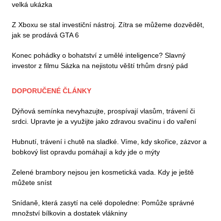
velká ukázka
Z Xboxu se stal investiční nástroj. Zítra se můžeme dozvědět,
jak se prodává GTA 6
Konec pohádky o bohatství z umělé inteligence? Slavný
investor z filmu Sázka na nejistotu věští trhům drsný pád
DOPORUČENÉ ČLÁNKY
Dýňová semínka nevyhazujte, prospívají vlasům, trávení či
srdci. Upravte je a využijte jako zdravou svačinu i do vaření
Hubnutí, trávení i chutě na sladké. Víme, kdy skořice, zázvor a
bobkový list opravdu pomáhají a kdy jde o mýty
Zelené brambory nejsou jen kosmetická vada. Kdy je ještě
můžete sníst
Snídaně, která zasytí na celé dopoledne: Pomůže správné
množství bílkovin a dostatek vlákniny