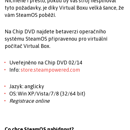
Nicméně i přesto, pokud by váš stroj nesplňoval
tyto požadavky, je díky Virtual Boxu velká šance, že
vám SteamOS poběží.
Na Chip DVD najdete betaverzi operačního
systému SteamOS připravenou pro virtuální
počítač Virtual Box.
Uveřejněno na Chip DVD 02/14
Info:
store.steampowered.com
Jazyk: anglicky
OS: Win XP/Vista/7/8 (32/64 bit)
Registrace online
Co chce SteamOS nabídnout?