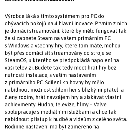
Výrobce láká s tímto systémem pro PC do
obývacích pokojů na 4 hlavní inovace. Prvním z nich
je domácí streamování, které by mělo fungovat tak,
že si zapnete Steam na vašem primárním PC
s Windows a všechny hry, které tam máte, mohou
být přes domácí síť streamovány do stroje se
SteamOS, u kterého se předpokládá napojení na
vaši televizi. Budete tak tedy moct hrát hry bez
nutnosti instalace, s vašim nastavením
z primárního PC. Sdílení knihovny by mělo
nabídnout možnost sdílení her s blízkými přáteli a
členy rodiny, hrát navzájem hry a získávat vlastní
achievmenty. Hudba, televize, filmy – Valve
spolupracuje s mediálními službami a chce tak
nabídnout přístup k hudbě a videům z celého světa.
Rodinné nastavení má být zaměřeno na