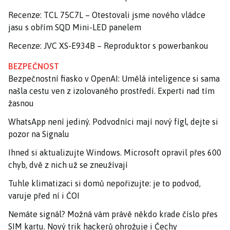
Recenze: TCL 75C7L – Otestovali jsme nového vládce
jasu s obřím SQD Mini-LED panelem
Recenze: JVC XS-E934B – Reproduktor s powerbankou
BEZPEČNOST
Bezpečnostní fiasko v OpenAI: Umělá inteligence si sama
našla cestu ven z izolovaného prostředí. Experti nad tím
žasnou
WhatsApp není jediný. Podvodníci mají nový fígl, dejte si
pozor na Signalu
Ihned si aktualizujte Windows. Microsoft opravil přes 600
chyb, dvě z nich už se zneužívají
Tuhle klimatizaci si domů nepořizujte: je to podvod,
varuje před ní i ČOI
Nemáte signál? Možná vám právě někdo krade číslo přes
SIM kartu. Nový trik hackerů ohrožuje i Čechy