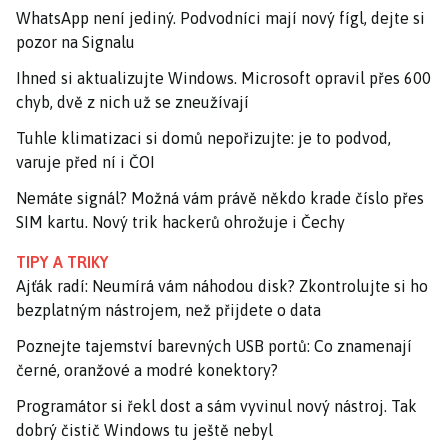
WhatsApp není jediný. Podvodníci mají nový fígl, dejte si
pozor na Signalu
Ihned si aktualizujte Windows. Microsoft opravil přes 600
chyb, dvě z nich už se zneužívají
Tuhle klimatizaci si domů nepořizujte: je to podvod,
varuje před ní i ČOI
Nemáte signál? Možná vám právě někdo krade číslo přes
SIM kartu. Nový trik hackerů ohrožuje i Čechy
TIPY A TRIKY
Ajťák radí: Neumírá vám náhodou disk? Zkontrolujte si ho
bezplatným nástrojem, než přijdete o data
Poznejte tajemství barevných USB portů: Co znamenají
černé, oranžové a modré konektory?
Programátor si řekl dost a sám vyvinul nový nástroj. Tak
dobrý čistič Windows tu ještě nebyl