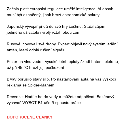
Začala platit evropská regulace umělé inteligence. AI obsah
musí být označený, jinak hrozí astronomické pokuty
Japonský vývojář přidá do své hry češtinu. Stačil zájem
jediného uživatele i vřelý vztah obou zemí
Rusové inovovali své drony. Expert objevil nový systém ladění
antén, který odolá rušení signálu
Pozor na vlnu veder. Vysoké letní teploty škodí baterii telefonu,
už při 45 °C hrozí její poškození
BMW porušilo starý slib. Po nastartování auta na vás vyskočí
reklama se Spider-Manem
Recenze: Hodíte ho do vody a můžete odpočívat. Bazénový
vysavač WYBOT B1 ušetří spoustu práce
DOPORUČENÉ ČLÁNKY