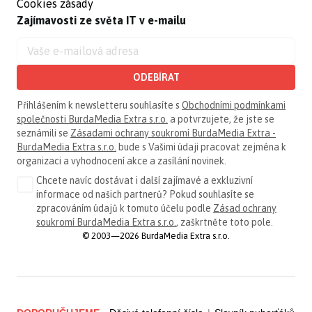
Cookies zásady
Zajímavosti ze světa IT v e-mailu
ODEBÍRAT
Přihlášením k newsletteru souhlasíte s
Obchodními podmínkami
společnosti BurdaMedia Extra s.r.o.
a potvrzujete, že jste se
seznámili se
Zásadami ochrany soukromí BurdaMedia Extra -
BurdaMedia Extra s.r.o.
bude s Vašimi údaji pracovat zejména k
organizaci a vyhodnocení akce a zasílání novinek.
Chcete navíc dostávat i další zajímavé a exkluzivní
informace od našich partnerů? Pokud souhlasíte se
zpracováním údajů k tomuto účelu podle
Zásad ochrany
soukromí BurdaMedia Extra s.r.o.
, zaškrtněte toto pole.
© 2003—2026 BurdaMedia Extra s.r.o.