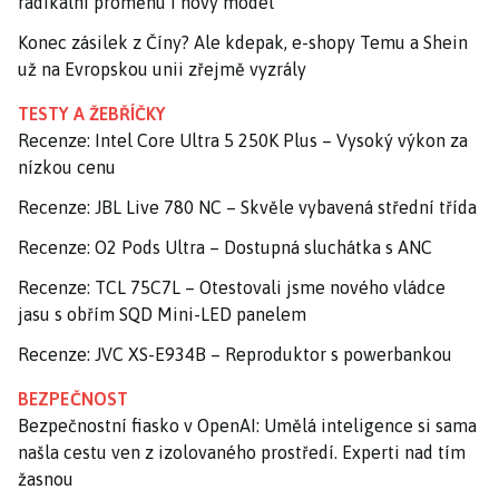
radikální proměnu i nový model
Konec zásilek z Číny? Ale kdepak, e-shopy Temu a Shein
už na Evropskou unii zřejmě vyzrály
TESTY A ŽEBŘÍČKY
Recenze: Intel Core Ultra 5 250K Plus – Vysoký výkon za
nízkou cenu
Recenze: JBL Live 780 NC – Skvěle vybavená střední třída
Recenze: O2 Pods Ultra – Dostupná sluchátka s ANC
Recenze: TCL 75C7L – Otestovali jsme nového vládce
jasu s obřím SQD Mini-LED panelem
Recenze: JVC XS-E934B – Reproduktor s powerbankou
BEZPEČNOST
Bezpečnostní fiasko v OpenAI: Umělá inteligence si sama
našla cestu ven z izolovaného prostředí. Experti nad tím
žasnou