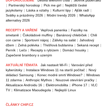
DOPORUČUJEME
Děsivá telefonní čísla
|
Slovník puberťáků
|
Partnerský horoskop
|
Pick me girl
|
Nejtěžší české
jazykolamy
|
Láska a vztahy
|
Kulturní tipy
|
Ajťák radí
|
Svátky a prázdniny 2026
|
Módní trendy 2026
|
WhatsApp
alternativy 2026
RECEPTY A VAŘENÍ
Vepřová panenka
|
Fazolky na
smetaně
|
Čokoládové muffiny
|
Banánový chlebíček
|
Chili
con carne
|
Sportovní nápoj
|
Zálivky na salát
|
Jahodový
džem
|
Zelná polévka
|
Třešňová bublanina
|
Sekaná recept
|
Perník
|
Lečo
|
Recepty s rybízem
|
Domácí housky
|
Zapečené brambory s uzeným
AKTUÁLNÍ TÉMATA
Jak nastavit Wi-Fi
|
Varování před
kyberútoky
|
Instalace Windows 11 na starší počítač
|
Nový
skládací Samsung
|
Konec modré smrti Windows?
|
Windows
11 zdarma
|
Anthropic Mythos
|
Nouzové otevírání pračky
|
Aktualizace Androidu 16
|
Elektromobilita
|
iPhone 17
|
VLC
TV
|
Klimatizace Maoudegola
|
Nejlepší Linux
ČLÁNKY CHIP.CZ