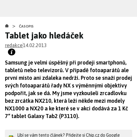
Přejít
k
hlavnímu
>
obsahu
ČASOPIS
Tablet jako hledáček
redakce
14.02.2013
Samsung je velmi úspěšný při prodeji smartphonů,
tabletů nebo televizorů. V případě fotoaparátů ale
první místo ani zdaleka nedrží. Proto se snaží prodej
svých fotoaparátů řady NX s výměnnými objektivy
podpořit, jak se dá. My jsme vyzkoušeli zrcadlovku
bez zrcátka NX210, která leží někde mezi modely
NX1000 a NX20 a ke které se v akci dodává za 1 Kč
7“ tablet Galaxy Tab2 (P3110).
Líbí se vám tento článek? Přidejte si Chip.cz do Google