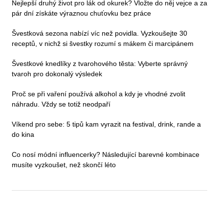
Nejlepší druhý život pro lák od okurek? Vložte do něj vejce a za
pár dní získáte výraznou chuťovku bez práce
Švestková sezona nabízí víc než povidla. Vyzkoušejte 30
receptů, v nichž si švestky rozumí s mákem či marcipánem
Švestkové knedlíky z tvarohového těsta: Vyberte správný
tvaroh pro dokonalý výsledek
Proč se při vaření používá alkohol a kdy je vhodné zvolit
náhradu. Vždy se totiž neodpaří
Víkend pro sebe: 5 tipů kam vyrazit na festival, drink, rande a
do kina
Co nosí módní influencerky? Následující barevné kombinace
musíte vyzkoušet, než skončí léto