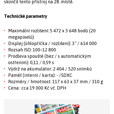
skončil tento přístroj na 28. místě.
Technické parametry
Maximální rozlišení: 5 472 x 3 648 bodů (20
megapixelů)
Displej (úhlopříčka / rozlišení): 3“ / 614 000
Rozsah ISO: 100–12 800
Prodleva spouště (bez / s automatickým
ostřením): 0,11 / 0,59 s
Výdrž na akumulátor: 2 404 / 520 snímků
Paměť (interní / karta): - /SDXC
Rozměry / hmotnost: 117 x 63 x 37 mm / 310 g
Cena: cca 19 000 Kč vč. DPH