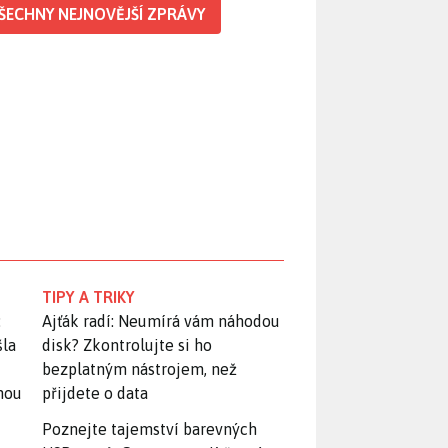
ŠECHNY NEJNOVĚJŠÍ ZPRÁVY
TIPY A TRIKY
:
Ajťák radí: Neumírá vám náhodou
šla
disk? Zkontrolujte si ho
bezplatným nástrojem, než
snou
přijdete o data
Poznejte tajemství barevných