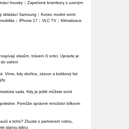
mácí housky
|
Zapečené brambory s uzeným
ý skládací Samsung
|
Konec modré smrti
omobilita
|
iPhone 17
|
VLC TV
|
Klimatizace
pívají vlasům, trávení či srdci. Upravte je
i do vaření
ké. Víme, kdy skořice, zázvor a bobkový list
ýty
etická vada. Kdy je ještě můžete sníst
dopoledne: Pomůže správné množství bílkovin
auči a ticho? Zkuste s partnerem rutinu,
te starou jiskru