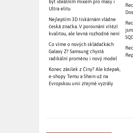
být ideálním mixem pro masy i
Rec
Ultra elitu
Dos
Nejlepším 3D tiskárnám vládne
Rec
česká značka. V porovnání vítězí
jsm
kvalitou, ale levná rozhodně není
SQD
Co víme o nových skládačkách
Rec
Galaxy Z? Samsung chystá
Rep
radikální proměnu i nový model
Konec zásilek z Číny? Ale kdepak,
e-shopy Temu a Shein už na
Evropskou unii zřejmě vyzrály