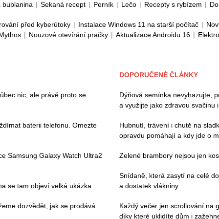
 bublanina
|
Sekaná recept
|
Perník
|
Lečo
|
Recepty s rybízem
|
Do
rování před kyberútoky
|
Instalace Windows 11 na starší počítač
|
Nov
 Mythos
|
Nouzové otevírání pračky
|
Aktualizace Androidu 16
|
Elektr
DOPORUČENÉ ČLÁNKY
ec nic, ale právě proto se
Dýňová semínka nevyhazujte, pros
a využijte jako zdravou svačinu 
ždímat baterii telefonu. Omezte
Hubnutí, trávení i chutě na slad
opravdu pomáhají a kdy jde o m
ace Samsung Galaxy Watch Ultra2
Zelené brambory nejsou jen kosm
Snídaně, která zasytí na celé 
pna se tam objeví velká ukázka
a dostatek vlákniny
můžeme dozvědět, jak se prodává
Každý večer jen scrollování na g
díky které uklidíte dům i zažehne