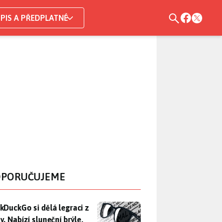
PIS A PŘEDPLATNÉ
PORUČUJEME
DuckGo si dělá legraci z Mety. Nabízí sluneční brýle, které n
kDuckGo si dělá legraci z
. Nabízí sluneční brýle,