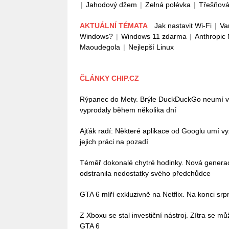
|
Jahodový džem
|
Zelná polévka
|
Třešňová
AKTUÁLNÍ TÉMATA
Jak nastavit Wi-Fi
|
Va
Windows?
|
Windows 11 zdarma
|
Anthropic
Maoudegola
|
Nejlepší Linux
ČLÁNKY CHIP.CZ
Rýpanec do Mety. Brýle DuckDuckGo neumí vůb
vyprodaly během několika dní
Ajťák radí: Některé aplikace od Googlu umí vy
jejich práci na pozadí
Téměř dokonalé chytré hodinky. Nová gener
odstranila nedostatky svého předchůdce
GTA 6 míří exkluzivně na Netflix. Na konci sr
Z Xboxu se stal investiční nástroj. Zítra se 
GTA 6