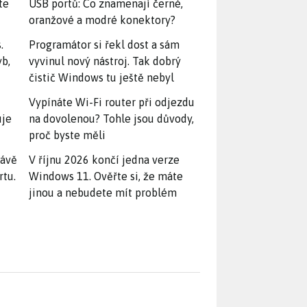
te
USB portů: Co znamenají černé,
oranžové a modré konektory?
.
Programátor si řekl dost a sám
yb,
vyvinul nový nástroj. Tak dobrý
čistič Windows tu ještě nebyl
Vypínáte Wi-Fi router při odjezdu
uje
na dovolenou? Tohle jsou důvody,
proč byste měli
rávě
V říjnu 2026 končí jedna verze
rtu.
Windows 11. Ověřte si, že máte
jinou a nebudete mít problém