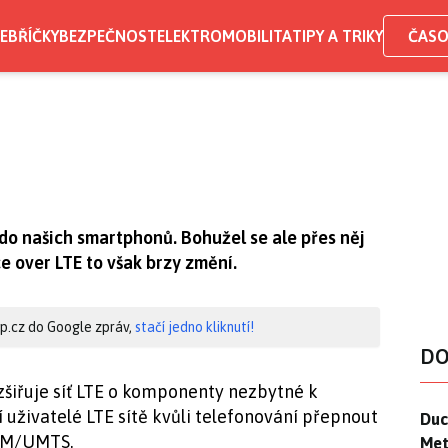
EBŘÍČKY
BEZPEČNOST
ELEKTROMOBILITA
TIPY A TRIKY
ČASO
L do našich smartphonů. Bohužel se ale přes něj
e over LTE to však brzy změní.
hip.cz do Google zpráv,
stačí jedno kliknutí!
DO
zšiřuje síť LTE o komponenty nezbytné k
 uživatelé LTE sítě kvůli telefonování přepnout
Duck
Duc
GSM/UMTS.
Mety