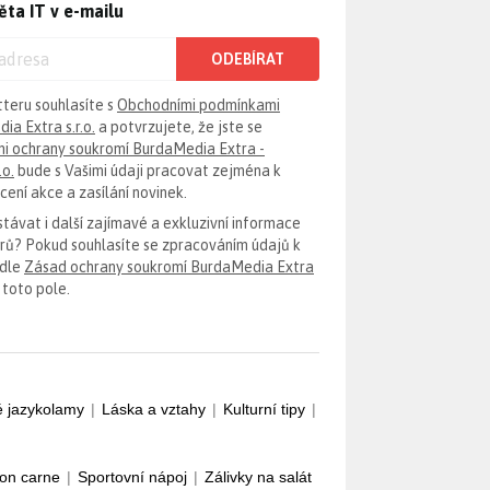
ěta IT v e-mailu
ODEBÍRAT
tteru souhlasíte s
Obchodními podmínkami
ia Extra s.r.o.
a potvrzujete, že jste se
i ochrany soukromí BurdaMedia Extra -
.o.
bude s Vašimi údaji pracovat zejména k
ení akce a zasílání novinek.
távat i další zajímavé a exkluzivní informace
erů? Pokud souhlasíte se zpracováním údajů k
odle
Zásad ochrany soukromí BurdaMedia Extra
 toto pole.
é jazykolamy
|
Láska a vztahy
|
Kulturní tipy
|
con carne
|
Sportovní nápoj
|
Zálivky na salát