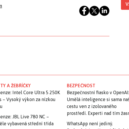
V
m
TY A ŽEBŘÍČKY
BEZPEČNOST
enze: Intel Core Ultra 5 250K
Bezpečnostní fiasko v OpenAI
s – Vysoký výkon za nízkou
Umělá inteligence si sama na
nu
cestu ven z izolovaného
prostředí. Experti nad tím ža
enze: JBL Live 780 NC –
ěle vybavená střední třída
WhatsApp není jediný.