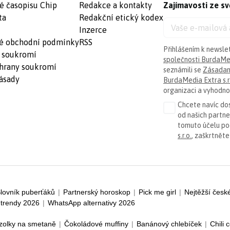
é časopisu Chip
Redakce a kontakty
Zajímavosti ze sv
ta
Redakční etický kodex
Inzerce
é obchodní podmínky
RSS
Přihlášením k newsle
 soukromí
společnosti BurdaMed
hrany soukromí
seznámili se
Zásadam
ásady
BurdaMedia Extra s.r
organizaci a vyhodnoc
Chcete navíc dos
od našich partn
tomuto účelu p
s.r.o.
, zaškrtněte
lovník puberťáků
|
Partnerský horoskop
|
Pick me girl
|
Nejtěžší česk
trendy 2026
|
WhatsApp alternativy 2026
zolky na smetaně
|
Čokoládové muffiny
|
Banánový chlebíček
|
Chili 