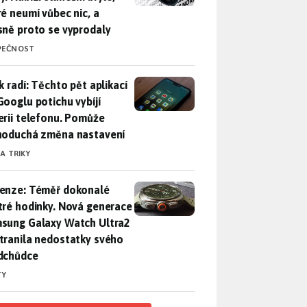
ré neumí vůbec nic, a
sně proto se vyprodaly
PEČNOST
ák radí: Těchto pět aplikací od Googlu potichu vybíjí baterii
k radí: Těchto pět aplikací
Googlu potichu vybíjí
erii telefonu. Pomůže
noduchá změna nastavení
 A TRIKY
enze: Téměř dokonalé chytré hodinky. Nová generace Samsung
enze: Téměř dokonalé
tré hodinky. Nová generace
sung Galaxy Watch Ultra2
tranila nedostatky svého
dchůdce
TY