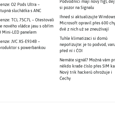
Podvodníci mají nový fígl, dej
enze: O2 Pods Ultra –
si pozor na Signalu
tupná sluchátka s ANC
Ihned si aktualizujte Windows
enze: TCL 75C7L – Otestovali
Microsoft opravil přes 600 ch
e nového vládce jasu s obřím
dvě z nich už se zneužívají
 Mini-LED panelem
Tuhle klimatizaci si domů
enze: JVC XS-E934B –
nepořizujte: je to podvod, var
roduktor s powerbankou
před ní i ČOI
Nemáte signál? Možná vám p
někdo krade číslo přes SIM ka
Nový trik hackerů ohrožuje i
Čechy