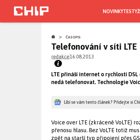
Přejít
k
NOVINKY
TESTY
Ž
hlavnímu
obsahu
>
ČASOPIS
Telefonování v síti LTE
redakce
16.08.2013
LTE přináší internet o rychlosti DS
nedá telefonovat. Technologie Voic
Líbí se vám tento článek? Přidejte si C
Voice over LTE (zkráceně VoLTE) ro
přenosu hlasu. Bez VoLTE totiž musí
zpět na starší typ připojení přes 