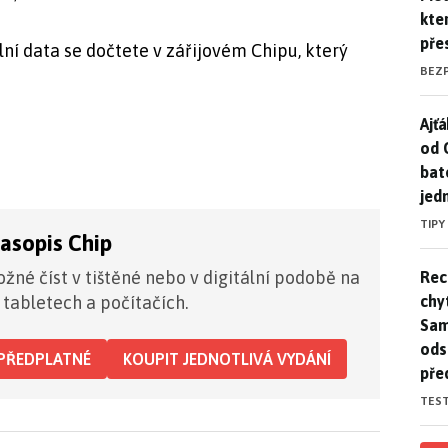
kte
pře
ní data se dočtete v zářijovém Chipu, který
BEZ
Ajť
Ajťá
od 
bat
jed
TIPY
časopis Chip
Rec
žné číst v tištěné nebo v digitální podobě na
Rec
chy
 tabletech a počítačích.
Sam
ods
PŘEDPLATNÉ
KOUPIT JEDNOTLIVÁ VYDÁNÍ
pře
TES