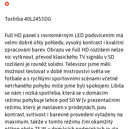
Toshiba 40L2453DG
Full HD panel s rovnoměrným LED podsvícením má
velmi dobré úhly pohledu, vysoký kontrast i kvalitní
zpracování barev. Obrazu ve Full HD rozlišení nelze
nic vytknout, převod klasického TV signálu v SD
rozlišení je rovněž solidní. Televizor jsme měli
možnost testovat v době mistrovství světa ve
fotbale a s rychlými sportovními scénami včetně
netrhaného pohybu míče jsme byli spokojeni. Líbila
se nám i nízká spotřeba, která se v domácím
režimu pohybuje lehce pod 50 W (v prezentačním
režimu, který je nastaven v prodejnách, jsou
kontrast, svítivost i barevné provedení vytaženy na
maximum, takže v tomto režimu činí okamžitý
příkon okolo 75 W, v domácích podmínkách je ale