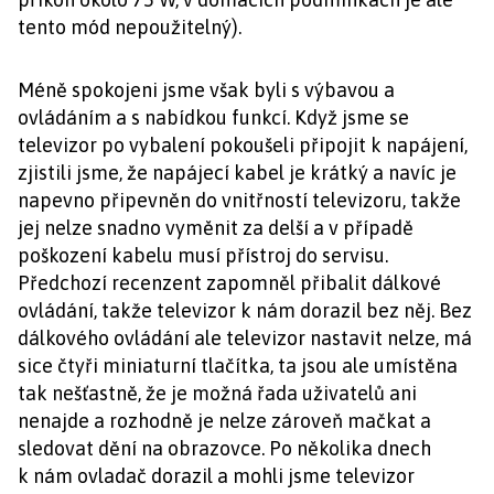
tento mód nepoužitelný).
Méně spokojeni jsme však byli s výbavou a
ovládáním a s nabídkou funkcí. Když jsme se
televizor po vybalení pokoušeli připojit k napájení,
zjistili jsme, že napájecí kabel je krátký a navíc je
napevno připevněn do vnitřností televizoru, takže
jej nelze snadno vyměnit za delší a v případě
poškození kabelu musí přístroj do servisu.
Předchozí recenzent zapomněl přibalit dálkové
ovládání, takže televizor k nám dorazil bez něj. Bez
dálkového ovládání ale televizor nastavit nelze, má
sice čtyři miniaturní tlačítka, ta jsou ale umístěna
tak nešťastně, že je možná řada uživatelů ani
nenajde a rozhodně je nelze zároveň mačkat a
sledovat dění na obrazovce. Po několika dnech
k nám ovladač dorazil a mohli jsme televizor