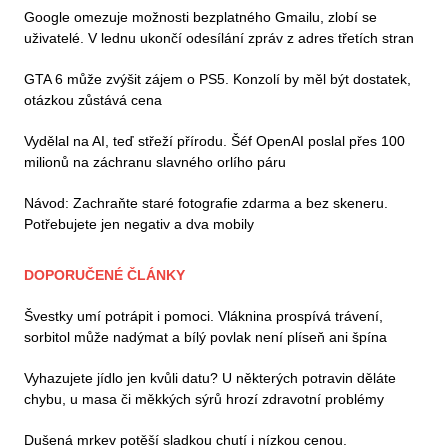
Google omezuje možnosti bezplatného Gmailu, zlobí se
uživatelé. V lednu ukončí odesílání zpráv z adres třetích stran
GTA 6 může zvýšit zájem o PS5. Konzolí by měl být dostatek,
otázkou zůstává cena
Vydělal na AI, teď střeží přírodu. Šéf OpenAI poslal přes 100
milionů na záchranu slavného orlího páru
Návod: Zachraňte staré fotografie zdarma a bez skeneru.
Potřebujete jen negativ a dva mobily
DOPORUČENÉ ČLÁNKY
Švestky umí potrápit i pomoci. Vláknina prospívá trávení,
sorbitol může nadýmat a bílý povlak není plíseň ani špína
Vyhazujete jídlo jen kvůli datu? U některých potravin děláte
chybu, u masa či měkkých sýrů hrozí zdravotní problémy
Dušená mrkev potěší sladkou chutí i nízkou cenou.