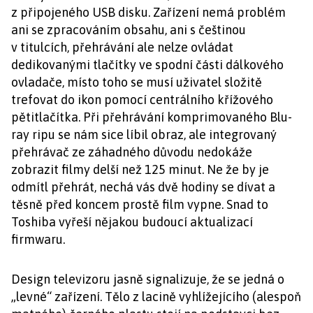
z připojeného USB disku. Zařízení nemá problém
ani se zpracováním obsahu, ani s češtinou
v titulcích, přehrávání ale nelze ovládat
dedikovanými tlačítky ve spodní části dálkového
ovladače, místo toho se musí uživatel složitě
trefovat do ikon pomocí centrálního křížového
pětitlačítka. Při přehrávání komprimovaného Blu-
ray ripu se nám sice líbil obraz, ale integrovaný
přehrávač ze záhadného důvodu nedokáže
zobrazit filmy delší než 125 minut. Ne že by je
odmítl přehrát, nechá vás dvě hodiny se dívat a
těsně před koncem prostě film vypne. Snad to
Toshiba vyřeší nějakou budoucí aktualizací
firmwaru.
Design televizoru jasně signalizuje, že se jedná o
„levné“ zařízení. Tělo z lacině vyhlížejícího (alespoň