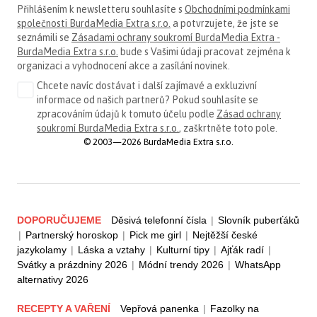
Přihlášením k newsletteru souhlasíte s
Obchodními podmínkami
společnosti BurdaMedia Extra s.r.o.
a potvrzujete, že jste se
seznámili se
Zásadami ochrany soukromí BurdaMedia Extra -
BurdaMedia Extra s.r.o.
bude s Vašimi údaji pracovat zejména k
organizaci a vyhodnocení akce a zasílání novinek.
Chcete navíc dostávat i další zajímavé a exkluzivní
informace od našich partnerů? Pokud souhlasíte se
zpracováním údajů k tomuto účelu podle
Zásad ochrany
soukromí BurdaMedia Extra s.r.o.
, zaškrtněte toto pole.
© 2003—2026 BurdaMedia Extra s.r.o.
DOPORUČUJEME
Děsivá telefonní čísla
|
Slovník puberťáků
|
Partnerský horoskop
|
Pick me girl
|
Nejtěžší české
jazykolamy
|
Láska a vztahy
|
Kulturní tipy
|
Ajťák radí
|
Svátky a prázdniny 2026
|
Módní trendy 2026
|
WhatsApp
alternativy 2026
RECEPTY A VAŘENÍ
Vepřová panenka
|
Fazolky na