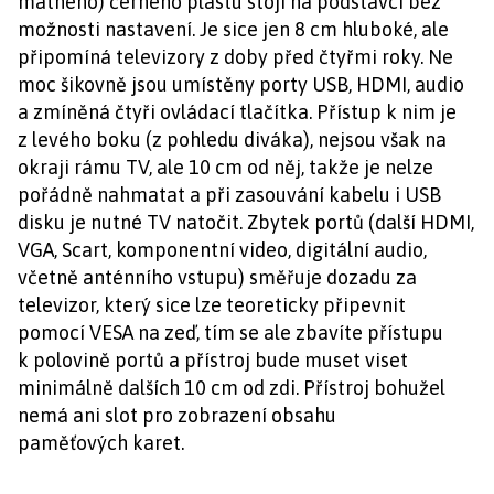
matného) černého plastu stojí na podstavci bez
možnosti nastavení. Je sice jen 8 cm hluboké, ale
připomíná televizory z doby před čtyřmi roky. Ne
moc šikovně jsou umístěny porty USB, HDMI, audio
a zmíněná čtyři ovládací tlačítka. Přístup k nim je
z levého boku (z pohledu diváka), nejsou však na
okraji rámu TV, ale 10 cm od něj, takže je nelze
pořádně nahmatat a při zasouvání kabelu i USB
disku je nutné TV natočit. Zbytek portů (další HDMI,
VGA, Scart, komponentní video, digitální audio,
včetně anténního vstupu) směřuje dozadu za
televizor, který sice lze teoreticky připevnit
pomocí VESA na zeď, tím se ale zbavíte přístupu
k polovině portů a přístroj bude muset viset
minimálně dalších 10 cm od zdi. Přístroj bohužel
nemá ani slot pro zobrazení obsahu
paměťových karet.