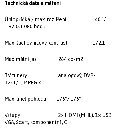
Technická data a měření
Úhlopříčka / max. rozlišení 40“ /
1 920×1 080 bodů
Max. šachovnicový kontrast 172:1
Maximální jas 264 cd/m2
TV tunery analogový, DVB-
T2/T/C, MPEG-4
Max. úhel pohledu 176°/ 176°
Vstupy 2× HDMI (MHL), 1× USB,
VGA, Scart, komponentní , CI+