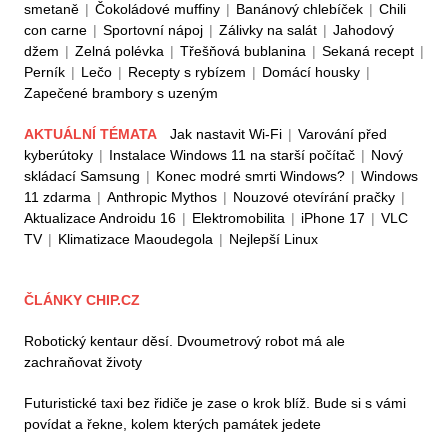
smetaně
|
Čokoládové muffiny
|
Banánový chlebíček
|
Chili
con carne
|
Sportovní nápoj
|
Zálivky na salát
|
Jahodový
džem
|
Zelná polévka
|
Třešňová bublanina
|
Sekaná recept
|
Perník
|
Lečo
|
Recepty s rybízem
|
Domácí housky
|
Zapečené brambory s uzeným
AKTUÁLNÍ TÉMATA
Jak nastavit Wi-Fi
|
Varování před
kyberútoky
|
Instalace Windows 11 na starší počítač
|
Nový
skládací Samsung
|
Konec modré smrti Windows?
|
Windows
11 zdarma
|
Anthropic Mythos
|
Nouzové otevírání pračky
|
Aktualizace Androidu 16
|
Elektromobilita
|
iPhone 17
|
VLC
TV
|
Klimatizace Maoudegola
|
Nejlepší Linux
ČLÁNKY CHIP.CZ
Robotický kentaur děsí. Dvoumetrový robot má ale
zachraňovat životy
Futuristické taxi bez řidiče je zase o krok blíž. Bude si s vámi
povídat a řekne, kolem kterých památek jedete