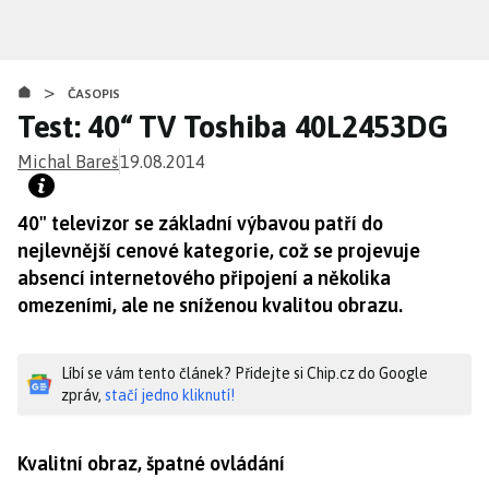
Přejít
k
hlavnímu
>
obsahu
ČASOPIS
Test: 40“ TV Toshiba 40L2453DG
Michal Bareš
19.08.2014
40" televizor se základní výbavou patří do
nejlevnější cenové kategorie, což se projevuje
absencí internetového připojení a několika
omezeními, ale ne sníženou kvalitou obrazu.
Líbí se vám tento článek? Přidejte si Chip.cz do Google
zpráv,
stačí jedno kliknutí!
Kvalitní obraz, špatné ovládání