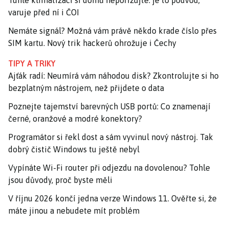
Tuhle klimatizaci si domů nepořizujte: je to podvod,
varuje před ní i ČOI
Nemáte signál? Možná vám právě někdo krade číslo přes
SIM kartu. Nový trik hackerů ohrožuje i Čechy
TIPY A TRIKY
Ajťák radí: Neumírá vám náhodou disk? Zkontrolujte si ho
bezplatným nástrojem, než přijdete o data
Poznejte tajemství barevných USB portů: Co znamenají
černé, oranžové a modré konektory?
Programátor si řekl dost a sám vyvinul nový nástroj. Tak
dobrý čistič Windows tu ještě nebyl
Vypínáte Wi-Fi router při odjezdu na dovolenou? Tohle
jsou důvody, proč byste měli
V říjnu 2026 končí jedna verze Windows 11. Ověřte si, že
máte jinou a nebudete mít problém