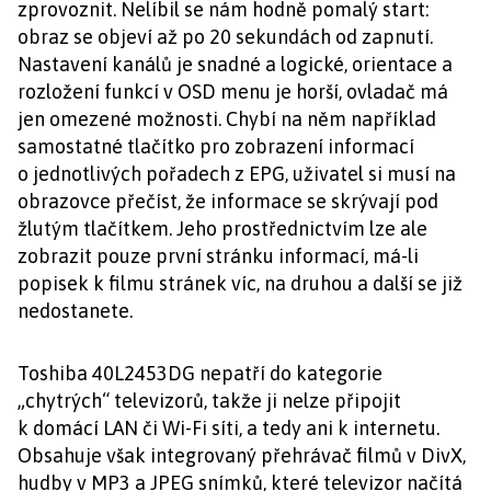
zprovoznit. Nelíbil se nám hodně pomalý start:
obraz se objeví až po 20 sekundách od zapnutí.
Nastavení kanálů je snadné a logické, orientace a
rozložení funkcí v OSD menu je horší, ovladač má
jen omezené možnosti. Chybí na něm například
samostatné tlačítko pro zobrazení informací
o jednotlivých pořadech z EPG, uživatel si musí na
obrazovce přečíst, že informace se skrývají pod
žlutým tlačítkem. Jeho prostřednictvím lze ale
zobrazit pouze první stránku informací, má-li
popisek k filmu stránek víc, na druhou a další se již
nedostanete.
Toshiba 40L2453DG nepatří do kategorie
„chytrých“ televizorů, takže ji nelze připojit
k domácí LAN či Wi-Fi síti, a tedy ani k internetu.
Obsahuje však integrovaný přehrávač filmů v DivX,
hudby v MP3 a JPEG snímků, které televizor načítá