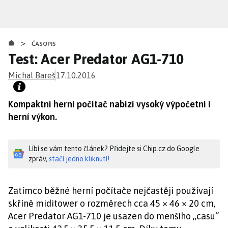
Přejít
k
hlavnímu
>
obsahu
ČASOPIS
Test: Acer Predator AG1-710
Michal Bareš
17.10.2016
Kompaktní herní počítač nabízí vysoký výpočetní i
herní výkon.
Líbí se vám tento článek? Přidejte si Chip.cz do Google
zpráv,
stačí jedno kliknutí!
Zatímco běžné herní počítače nejčastěji používají
skříně miditower o rozměrech cca 45 × 46 × 20 cm,
Acer Predator AG1-710 je usazen do menšího „casu“