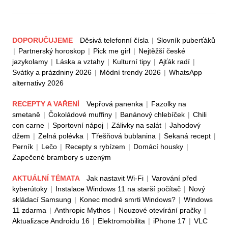
DOPORUČUJEME
Děsivá telefonní čísla
|
Slovník puberťáků
|
Partnerský horoskop
|
Pick me girl
|
Nejtěžší české
jazykolamy
|
Láska a vztahy
|
Kulturní tipy
|
Ajťák radí
|
Svátky a prázdniny 2026
|
Módní trendy 2026
|
WhatsApp
alternativy 2026
RECEPTY A VAŘENÍ
Vepřová panenka
|
Fazolky na
smetaně
|
Čokoládové muffiny
|
Banánový chlebíček
|
Chili
con carne
|
Sportovní nápoj
|
Zálivky na salát
|
Jahodový
džem
|
Zelná polévka
|
Třešňová bublanina
|
Sekaná recept
|
Perník
|
Lečo
|
Recepty s rybízem
|
Domácí housky
|
Zapečené brambory s uzeným
AKTUÁLNÍ TÉMATA
Jak nastavit Wi-Fi
|
Varování před
kyberútoky
|
Instalace Windows 11 na starší počítač
|
Nový
skládací Samsung
|
Konec modré smrti Windows?
|
Windows
11 zdarma
|
Anthropic Mythos
|
Nouzové otevírání pračky
|
Aktualizace Androidu 16
|
Elektromobilita
|
iPhone 17
|
VLC