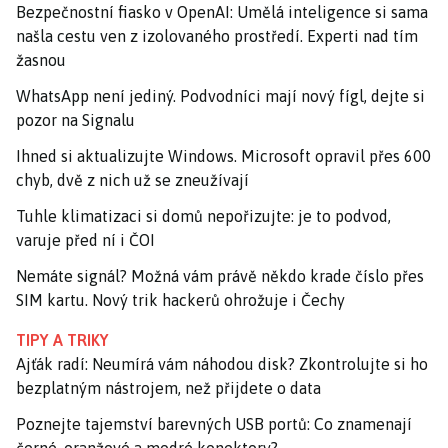
Bezpečnostní fiasko v OpenAI: Umělá inteligence si sama
našla cestu ven z izolovaného prostředí. Experti nad tím
žasnou
WhatsApp není jediný. Podvodníci mají nový fígl, dejte si
pozor na Signalu
Ihned si aktualizujte Windows. Microsoft opravil přes 600
chyb, dvě z nich už se zneužívají
Tuhle klimatizaci si domů nepořizujte: je to podvod,
varuje před ní i ČOI
Nemáte signál? Možná vám právě někdo krade číslo přes
SIM kartu. Nový trik hackerů ohrožuje i Čechy
TIPY A TRIKY
Ajťák radí: Neumírá vám náhodou disk? Zkontrolujte si ho
bezplatným nástrojem, než přijdete o data
Poznejte tajemství barevných USB portů: Co znamenají