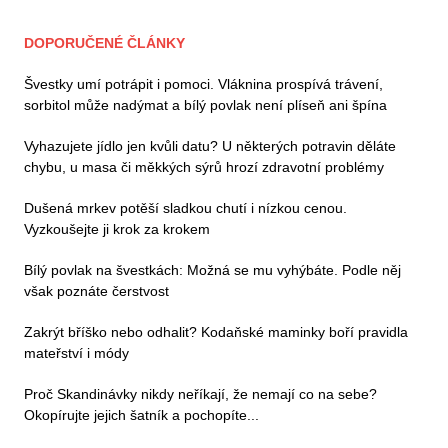
DOPORUČENÉ ČLÁNKY
Švestky umí potrápit i pomoci. Vláknina prospívá trávení,
sorbitol může nadýmat a bílý povlak není plíseň ani špína
Vyhazujete jídlo jen kvůli datu? U některých potravin děláte
chybu, u masa či měkkých sýrů hrozí zdravotní problémy
Dušená mrkev potěší sladkou chutí i nízkou cenou.
Vyzkoušejte ji krok za krokem
Bílý povlak na švestkách: Možná se mu vyhýbáte. Podle něj
však poznáte čerstvost
Zakrýt bříško nebo odhalit? Kodaňské maminky boří pravidla
mateřství i módy
Proč Skandinávky nikdy neříkají, že nemají co na sebe?
Okopírujte jejich šatník a pochopíte...