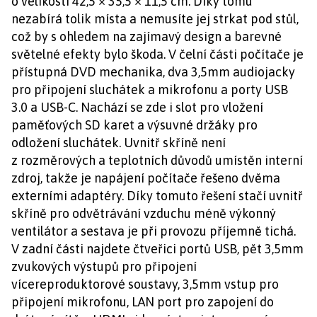
o velikosti 42,5 × 35,5 × 11,5 cm. Díky tomu
nezabírá tolik místa a nemusíte jej strkat pod stůl,
což by s ohledem na zajímavý design a barevné
světelné efekty bylo škoda. V čelní části počítače je
přístupná DVD mechanika, dva 3,5mm audiojacky
pro připojení sluchátek a mikrofonu a porty USB
3.0 a USB-C. Nachází se zde i slot pro vložení
paměťových SD karet a výsuvné držáky pro
odložení sluchátek. Uvnitř skříně není
z rozměrových a teplotních důvodů umístěn interní
zdroj, takže je napájení počítače řešeno dvěma
externími adaptéry. Díky tomuto řešení stačí uvnitř
skříně pro odvětrávání vzduchu méně výkonný
ventilátor a sestava je při provozu příjemně tichá.
V zadní části najdete čtveřici portů USB, pět 3,5mm
zvukových výstupů pro připojení
vícereproduktorové soustavy, 3,5mm vstup pro
připojení mikrofonu, LAN port pro zapojení do