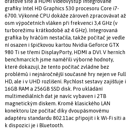
drátové sítě a HDMI videovýstup integrované
grafiky Intel HD Graphics 530 procesoru Core i7-
6700. Výkonné CPU dokáže zároveň zpracovávat až
osm výpočetních vláken při frekvenci 3,4 GHz (v
turborežimu krátkodobě až 4 GHz). Integrovaná
grafika by hráčům nestačila, takže počítač je vedle
ní osazen i špičkovou kartou Nvidia GeForce GTX
980 Ti se třemi DisplayPorty, HDMI a DVI. V herních
benchmarcích jsme naměřili výborné hodnoty,
které dokazují, že tento počítač zvládne bez
problémů i nejnáročnější současné hry nejen ve Full
HD, ale i v UHD rozlišení. Rychlost sestavy zajišťuje i
16GB RAM a 256GB SSD disk. Pro ukládání
multimediálních dat je navíc vybaven i 2TB
magnetickým diskem. Kromě klasického LAN
konektoru lze počítač díky dvoupásmovému
adaptéru standardu 802.11ac připojit i k Wi-Fi síti a
k dispozici je i Bluetooth.