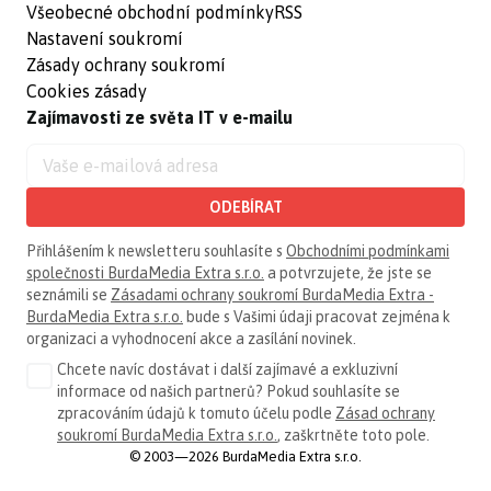
Všeobecné obchodní podmínky
RSS
Nastavení soukromí
Zásady ochrany soukromí
Cookies zásady
Zajímavosti ze světa IT v e-mailu
ODEBÍRAT
Přihlášením k newsletteru souhlasíte s
Obchodními podmínkami
společnosti BurdaMedia Extra s.r.o.
a potvrzujete, že jste se
seznámili se
Zásadami ochrany soukromí BurdaMedia Extra -
BurdaMedia Extra s.r.o.
bude s Vašimi údaji pracovat zejména k
organizaci a vyhodnocení akce a zasílání novinek.
Chcete navíc dostávat i další zajímavé a exkluzivní
informace od našich partnerů? Pokud souhlasíte se
zpracováním údajů k tomuto účelu podle
Zásad ochrany
soukromí BurdaMedia Extra s.r.o.
, zaškrtněte toto pole.
© 2003—2026 BurdaMedia Extra s.r.o.