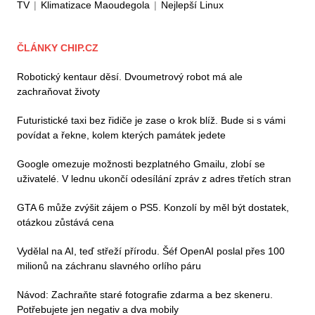
TV
|
Klimatizace Maoudegola
|
Nejlepší Linux
ČLÁNKY CHIP.CZ
Robotický kentaur děsí. Dvoumetrový robot má ale
zachraňovat životy
Futuristické taxi bez řidiče je zase o krok blíž. Bude si s vámi
povídat a řekne, kolem kterých památek jedete
Google omezuje možnosti bezplatného Gmailu, zlobí se
uživatelé. V lednu ukončí odesílání zpráv z adres třetích stran
GTA 6 může zvýšit zájem o PS5. Konzolí by měl být dostatek,
otázkou zůstává cena
Vydělal na AI, teď střeží přírodu. Šéf OpenAI poslal přes 100
milionů na záchranu slavného orlího páru
Návod: Zachraňte staré fotografie zdarma a bez skeneru.
Potřebujete jen negativ a dva mobily