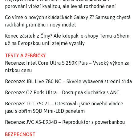
porovnání vítězí kvalitou, ale levná rozhodně není
Co víme o nových skládačkách Galaxy Z? Samsung chystá
radikální proměnu i nový model
Konec zásilek z Číny? Ale kdepak, e-shopy Temu a Shein
už na Evropskou unii zřejmě vyzrály
TESTY A ŽEBŘÍČKY
Recenze: Intel Core Ultra 5 250K Plus – Vysoký výkon za
nízkou cenu
Recenze: JBL Live 780 NC – Skvěle vybavená střední třída
Recenze: O2 Pods Ultra – Dostupná sluchátka s ANC
Recenze: TCL 75C7L – Otestovali jsme nového vládce
jasu s obřím SQD Mini-LED panelem
Recenze: JVC XS-E934B – Reproduktor s powerbankou
BEZPEČNOST