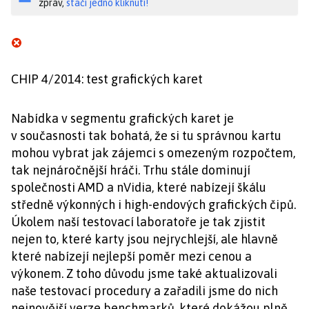
zpráv,
stačí jedno kliknutí!
CHIP 4/2014: test grafických karet
Nabídka v segmentu grafických karet je
v současnosti tak bohatá, že si tu správnou kartu
mohou vybrat jak zájemci s omezeným rozpočtem,
tak nejnáročnější hráči. Trhu stále dominují
společnosti AMD a nVidia, které nabízejí škálu
středně výkonných i high-endových grafických čipů.
Úkolem naší testovací laboratoře je tak zjistit
nejen to, které karty jsou nejrychlejší, ale hlavně
které nabízejí nejlepší poměr mezi cenou a
výkonem. Z toho důvodu jsme také aktualizovali
naše testovací procedury a zařadili jsme do nich
nejnovější verze benchmarků, které dokážou plně