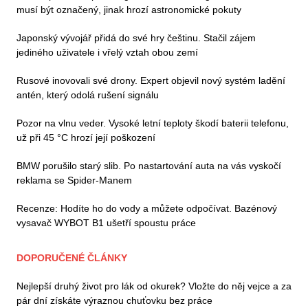
musí být označený, jinak hrozí astronomické pokuty
Japonský vývojář přidá do své hry češtinu. Stačil zájem
jediného uživatele i vřelý vztah obou zemí
Rusové inovovali své drony. Expert objevil nový systém ladění
antén, který odolá rušení signálu
Pozor na vlnu veder. Vysoké letní teploty škodí baterii telefonu,
už při 45 °C hrozí její poškození
BMW porušilo starý slib. Po nastartování auta na vás vyskočí
reklama se Spider-Manem
Recenze: Hodíte ho do vody a můžete odpočívat. Bazénový
vysavač WYBOT B1 ušetří spoustu práce
DOPORUČENÉ ČLÁNKY
Nejlepší druhý život pro lák od okurek? Vložte do něj vejce a za
pár dní získáte výraznou chuťovku bez práce