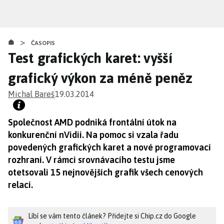
Přejít
k
hlavnímu
>
obsahu
ČASOPIS
Test grafických karet: vyšší
grafický výkon za méně peněz
Michal Bareš
19.03.2014
Společnost AMD podniká frontální útok na
konkurenční nVidii. Na pomoc si vzala řadu
povedených grafických karet a nové programovací
rozhraní. V rámci srovnávacího testu jsme
otetsovali 15 nejnovějších grafik všech cenových
relací.
Líbí se vám tento článek? Přidejte si Chip.cz do Google