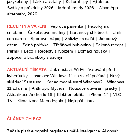
jazykolamy
|
Láska a vztahy
|
Kulturní tipy
|
Ajťák radí
|
Svátky a prázdniny 2026
|
Módní trendy 2026
|
WhatsApp
alternativy 2026
RECEPTY A VAŘENÍ
Vepřová panenka
|
Fazolky na
smetaně
|
Čokoládové muffiny
|
Banánový chlebíček
|
Chili
con carne
|
Sportovní nápoj
|
Zálivky na salát
|
Jahodový
džem
|
Zelná polévka
|
Třešňová bublanina
|
Sekaná recept
|
Perník
|
Lečo
|
Recepty s rybízem
|
Domácí housky
|
Zapečené brambory s uzeným
AKTUÁLNÍ TÉMATA
Jak nastavit Wi-Fi
|
Varování před
kyberútoky
|
Instalace Windows 11 na starší počítač
|
Nový
skládací Samsung
|
Konec modré smrti Windows?
|
Windows
11 zdarma
|
Anthropic Mythos
|
Nouzové otevírání pračky
|
Aktualizace Androidu 16
|
Elektromobilita
|
iPhone 17
|
VLC
TV
|
Klimatizace Maoudegola
|
Nejlepší Linux
ČLÁNKY CHIP.CZ
Začala platit evropská regulace umělé inteligence. AI obsah