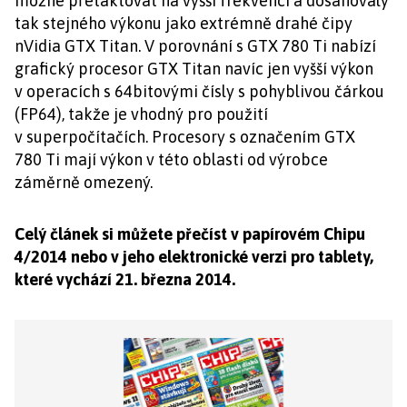
možné přetaktovat na vyšší frekvenci a dosahovaly
tak stejného výkonu jako extrémně drahé čipy
nVidia GTX Titan. V porovnání s GTX 780 Ti nabízí
grafický procesor GTX Titan navíc jen vyšší výkon
v operacích s 64bitovými čísly s pohyblivou čárkou
(FP64), takže je vhodný pro použití
v superpočítačích. Procesory s označením GTX
780 Ti mají výkon v této oblasti od výrobce
záměrně omezený.
Celý článek si můžete přečíst v papírovém Chipu
4/2014 nebo v jeho elektronické verzi pro tablety,
které vychází 21. března 2014.