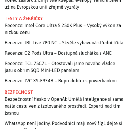
Konec zásilek z Číny? Ale kdepak, e-shopy Temu a Shein
už na Evropskou unii zřejmě vyzrály
TESTY A ŽEBŘÍČKY
Recenze: Intel Core Ultra 5 250K Plus – Vysoký výkon za
nízkou cenu
Recenze: JBL Live 780 NC – Skvěle vybavená střední třída
Recenze: O2 Pods Ultra – Dostupná sluchátka s ANC
Recenze: TCL 75C7L – Otestovali jsme nového vládce
jasu s obřím SQD Mini-LED panelem
Recenze: JVC XS-E934B – Reproduktor s powerbankou
BEZPEČNOST
Bezpečnostní fiasko v OpenAI: Umělá inteligence si sama
našla cestu ven z izolovaného prostředí. Experti nad tím
žasnou
WhatsApp není jediný. Podvodníci mají nový fígl, dejte si