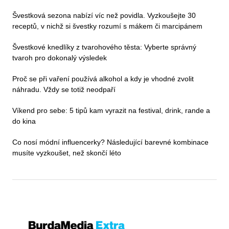
Švestková sezona nabízí víc než povidla. Vyzkoušejte 30
receptů, v nichž si švestky rozumí s mákem či marcipánem
Švestkové knedlíky z tvarohového těsta: Vyberte správný
tvaroh pro dokonalý výsledek
Proč se při vaření používá alkohol a kdy je vhodné zvolit
náhradu. Vždy se totiž neodpaří
Víkend pro sebe: 5 tipů kam vyrazit na festival, drink, rande a
do kina
Co nosí módní influencerky? Následující barevné kombinace
musíte vyzkoušet, než skončí léto