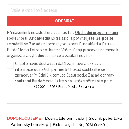
ODEBÍRAT
Přihlášením k newsletteru souhlasíte s
Obchodními podmínkami
společnosti BurdaMedia Extra s.r.o.
a potvrzujete, že jste se
seznámili se
Zásadami ochrany soukromí BurdaMedia Extra -
BurdaMedia Extra s.r.o.
bude s Vašimi údaji pracovat zejména k
organizaci a vyhodnocení akce a zasílání novinek.
Chcete navíc dostávat i další zajímavé a exkluzivní
informace od našich partnerů? Pokud souhlasíte se
zpracováním údajů k tomuto účelu podle
Zásad ochrany
soukromí BurdaMedia Extra s.r.o.
, zaškrtněte toto pole.
© 2003—2026 BurdaMedia Extra s.r.o.
DOPORUČUJEME
Děsivá telefonní čísla
|
Slovník puberťáků
|
Partnerský horoskop
|
Pick me girl
|
Nejtěžší české