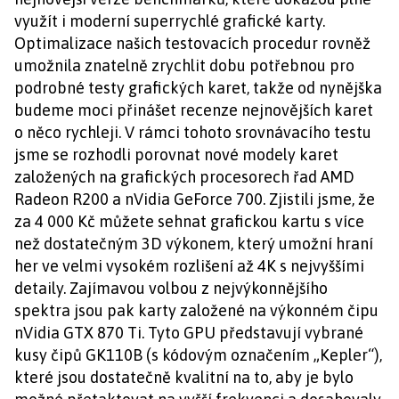
využít i moderní superrychlé grafické karty.
Optimalizace našich testovacích procedur rovněž
umožnila znatelně zrychlit dobu potřebnou pro
podrobné testy grafických karet, takže od nynějška
budeme moci přinášet recenze nejnovějších karet
o něco rychleji. V rámci tohoto srovnávacího testu
jsme se rozhodli porovnat nové modely karet
založených na grafických procesorech řad AMD
Radeon R200 a nVidia GeForce 700. Zjistili jsme, že
za 4 000 Kč můžete sehnat grafickou kartu s více
než dostatečným 3D výkonem, který umožní hraní
her ve velmi vysokém rozlišení až 4K s nejvyššími
detaily. Zajímavou volbou z nejvýkonnějšího
spektra jsou pak karty založené na výkonném čipu
nVidia GTX 870 Ti. Tyto GPU představují vybrané
kusy čipů GK110B (s kódovým označením „Kepler“),
které jsou dostatečně kvalitní na to, aby je bylo