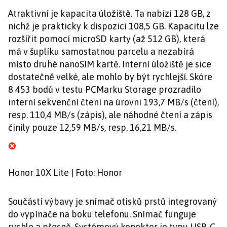
Atraktivní je kapacita úložiště. Ta nabízí 128 GB, z
nichž je prakticky k dispozici 108,5 GB. Kapacitu lze
rozšířit pomocí microSD karty (až 512 GB), která
má v šuplíku samostatnou parcelu a nezabírá
místo druhé nanoSIM kartě. Interní úložiště je sice
dostatečně velké, ale mohlo by být rychlejší. Skóre
8 453 bodů v testu PCMarku Storage prozradilo
interní sekvenční čtení na úrovni 193,7 MB/s (čtení),
resp. 110,4 MB/s (zápis), ale náhodné čtení a zápis
činily pouze 12,59 MB/s, resp. 16,21 MB/s.
Honor 10X Lite | Foto: Honor
Součástí výbavy je snímač otisků prstů integrovaný
do vypínače na boku telefonu. Snímač funguje
rychle a přesně. Systémový konektor je typu USB-C,