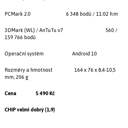
PCMark 2.0 6 348 bodů / 11:02 h:m
3DMark (WL) / AnTuTu v7 560 /
159 766 bodů
Operační systém Android 10
Rozměry a hmotnost 164 x 76 x 8,4-10,5
mm, 206 g
Cena 5 490 Kč
CHIP velmi dobrý (1,9)