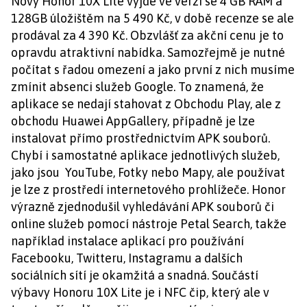
Nový Honor 10X Lite vyjde ve verzi se 4 GB RAM a
128GB úložištěm na 5 490 Kč, v době recenze se ale
prodával za 4 390 Kč. Obzvlášť za akční cenu je to
opravdu atraktivní nabídka. Samozřejmě je nutné
počítat s řadou omezení a jako první z nich musíme
zmínit absenci služeb Google. To znamená, že
aplikace se nedají stahovat z Obchodu Play, ale z
obchodu Huawei AppGallery, případně je lze
instalovat přímo prostřednictvím APK souborů.
Chybí i samostatné aplikace jednotlivých služeb,
jako jsou YouTube, Fotky nebo Mapy, ale používat
je lze z prostředí internetového prohlížeče. Honor
výrazně zjednodušil vyhledávání APK souborů či
online služeb pomocí nástroje Petal Search, takže
například instalace aplikací pro používání
Facebooku, Twitteru, Instagramu a dalších
sociálních sítí je okamžitá a snadná. Součástí
výbavy Honoru 10X Lite je i NFC čip, který ale v