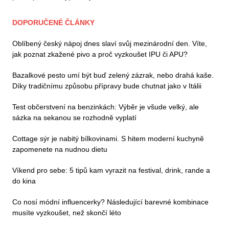
DOPORUČENÉ ČLÁNKY
Oblíbený český nápoj dnes slaví svůj mezinárodní den. Víte,
jak poznat zkažené pivo a proč vyzkoušet IPU či APU?
Bazalkové pesto umí být buď zelený zázrak, nebo drahá kaše.
Díky tradičnímu způsobu přípravy bude chutnat jako v Itálii
Test občerstvení na benzinkách: Výběr je všude velký, ale
sázka na sekanou se rozhodně vyplatí
Cottage sýr je nabitý bílkovinami. S hitem moderní kuchyně
zapomenete na nudnou dietu
Víkend pro sebe: 5 tipů kam vyrazit na festival, drink, rande a
do kina
Co nosí módní influencerky? Následující barevné kombinace
musíte vyzkoušet, než skončí léto