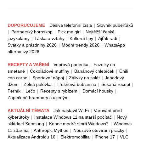
DOPORUČUJEME
Děsivá telefonní čísla
|
Slovník puberťáků
|
Partnerský horoskop
|
Pick me girl
|
Nejtěžší české
jazykolamy
|
Láska a vztahy
|
Kulturní tipy
|
Ajťák radí
|
Svátky a prázdniny 2026
|
Módní trendy 2026
|
WhatsApp
alternativy 2026
RECEPTY A VAŘENÍ
Vepřová panenka
|
Fazolky na
smetaně
|
Čokoládové muffiny
|
Banánový chlebíček
|
Chili
con carne
|
Sportovní nápoj
|
Zálivky na salát
|
Jahodový
džem
|
Zelná polévka
|
Třešňová bublanina
|
Sekaná recept
|
Perník
|
Lečo
|
Recepty s rybízem
|
Domácí housky
|
Zapečené brambory s uzeným
AKTUÁLNÍ TÉMATA
Jak nastavit Wi-Fi
|
Varování před
kyberútoky
|
Instalace Windows 11 na starší počítač
|
Nový
skládací Samsung
|
Konec modré smrti Windows?
|
Windows
11 zdarma
|
Anthropic Mythos
|
Nouzové otevírání pračky
|
Aktualizace Androidu 16
|
Elektromobilita
|
iPhone 17
|
VLC