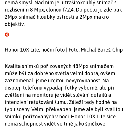
nemá smysl. Nad ním je ultraširokoúhlý snímač s
rozlišením 8 Mpx, clonou f/2,4. Do počtu je zde pak
2Mpx snímač hloubky ostrosti a 2Mpx makro
objektiv.
Honor 10X Lite, noční foto | Foto: Michal Bareš, Chip
Kvalita snímků pořizovaných 48Mpx snímačem
může být za dobrého světla velmi dobrá, ovšem
zaznamenali jsme určitou nevyrovnanost. Na
displeji telefonu vypadají fotky výborně, ale při
zvětšení na monitoru je vidět slévání detailů a
intenzivní retušování šumu. Záleží tedy hodně na
typu scény. Velmi překvapeni jsme ale byli kvalitou
snímků pořizovaných v noci. Honor 10X Lite sice
nemá schopnost vidět ve tmě jako špičkové