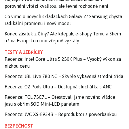
porovnání vítězí kvalitou, ale levná rozhodně není
Co víme o nových skládačkách Galaxy Z? Samsung chystá
radikální proměnu i nový model
Konec zásilek z Číny? Ale kdepak, e-shopy Temu a Shein
už na Evropskou unii zřejmě vyzrály
TESTY A ŽEBŘÍČKY
Recenze: Intel Core Ultra 5 250K Plus – Vysoký výkon za
nízkou cenu
Recenze: JBL Live 780 NC – Skvěle vybavená střední třída
Recenze: O2 Pods Ultra – Dostupná sluchátka s ANC
Recenze: TCL 75C7L – Otestovali jsme nového vládce
jasu s obřím SQD Mini-LED panelem
Recenze: JVC XS-E934B – Reproduktor s powerbankou
BEZPEČNOST