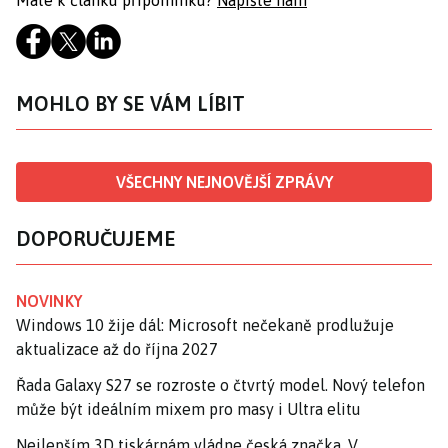
Máte k článku připomínku?
Napište nám
MOHLO BY SE VÁM LÍBIT
VŠECHNY NEJNOVĚJŠÍ ZPRÁVY
DOPORUČUJEME
NOVINKY
Windows 10 žije dál: Microsoft nečekaně prodlužuje
aktualizace až do října 2027
Řada Galaxy S27 se rozroste o čtvrtý model. Nový telefon
může být ideálním mixem pro masy i Ultra elitu
Nejlepším 3D tiskárnám vládne česká značka. V