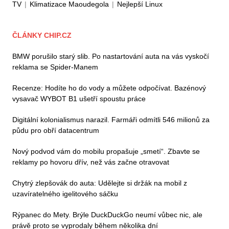
TV
|
Klimatizace Maoudegola
|
Nejlepší Linux
ČLÁNKY CHIP.CZ
BMW porušilo starý slib. Po nastartování auta na vás vyskočí
reklama se Spider-Manem
Recenze: Hodíte ho do vody a můžete odpočívat. Bazénový
vysavač WYBOT B1 ušetří spoustu práce
Digitální kolonialismus narazil. Farmáři odmítli 546 milionů za
půdu pro obří datacentrum
Nový podvod vám do mobilu propašuje „smetí“. Zbavte se
reklamy po hovoru dřív, než vás začne otravovat
Chytrý zlepšovák do auta: Udělejte si držák na mobil z
uzavíratelného igelitového sáčku
Rýpanec do Mety. Brýle DuckDuckGo neumí vůbec nic, ale
právě proto se vyprodaly během několika dní