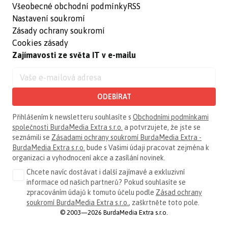
Všeobecné obchodní podmínky
RSS
Nastavení soukromí
Zásady ochrany soukromí
Cookies zásady
Zajímavosti ze světa IT v e-mailu
ODEBÍRAT
Přihlášením k newsletteru souhlasíte s
Obchodními podmínkami
společnosti BurdaMedia Extra s.r.o.
a potvrzujete, že jste se
seznámili se
Zásadami ochrany soukromí BurdaMedia Extra -
BurdaMedia Extra s.r.o.
bude s Vašimi údaji pracovat zejména k
organizaci a vyhodnocení akce a zasílání novinek.
Chcete navíc dostávat i další zajímavé a exkluzivní
informace od našich partnerů? Pokud souhlasíte se
zpracováním údajů k tomuto účelu podle
Zásad ochrany
soukromí BurdaMedia Extra s.r.o.
, zaškrtněte toto pole.
© 2003—2026 BurdaMedia Extra s.r.o.