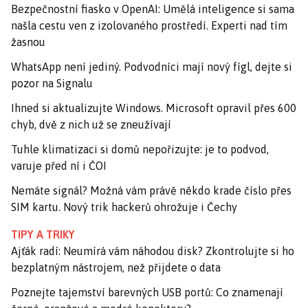
Bezpečnostní fiasko v OpenAI: Umělá inteligence si sama
našla cestu ven z izolovaného prostředí. Experti nad tím
žasnou
WhatsApp není jediný. Podvodníci mají nový fígl, dejte si
pozor na Signalu
Ihned si aktualizujte Windows. Microsoft opravil přes 600
chyb, dvě z nich už se zneužívají
Tuhle klimatizaci si domů nepořizujte: je to podvod,
varuje před ní i ČOI
Nemáte signál? Možná vám právě někdo krade číslo přes
SIM kartu. Nový trik hackerů ohrožuje i Čechy
TIPY A TRIKY
Ajťák radí: Neumírá vám náhodou disk? Zkontrolujte si ho
bezplatným nástrojem, než přijdete o data
Poznejte tajemství barevných USB portů: Co znamenají