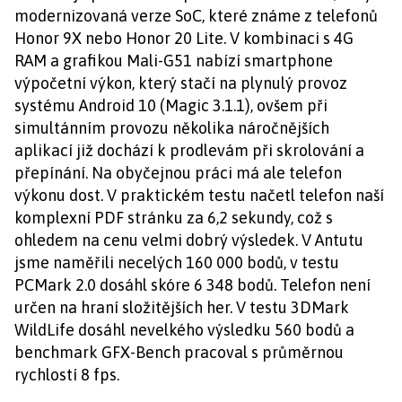
modernizovaná verze SoC, které známe z telefonů
Honor 9X nebo Honor 20 Lite. V kombinaci s 4G
RAM a grafikou Mali-G51 nabízí smartphone
výpočetní výkon, který stačí na plynulý provoz
systému Android 10 (Magic 3.1.1), ovšem při
simultánním provozu několika náročnějších
aplikací již dochází k prodlevám při skrolování a
přepínání. Na obyčejnou práci má ale telefon
výkonu dost. V praktickém testu načetl telefon naší
komplexní PDF stránku za 6,2 sekundy, což s
ohledem na cenu velmi dobrý výsledek. V Antutu
jsme naměřili necelých 160 000 bodů, v testu
PCMark 2.0 dosáhl skóre 6 348 bodů. Telefon není
určen na hraní složitějších her. V testu 3DMark
WildLife dosáhl nevelkého výsledku 560 bodů a
benchmark GFX-Bench pracoval s průměrnou
rychlostí 8 fps.