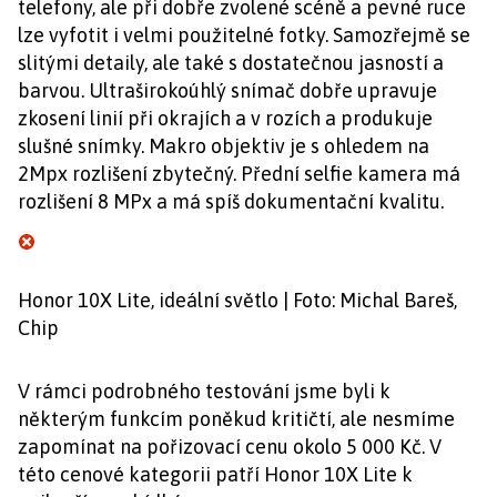
telefony, ale při dobře zvolené scéně a pevné ruce
lze vyfotit i velmi použitelné fotky. Samozřejmě se
slitými detaily, ale také s dostatečnou jasností a
barvou. Ultraširokoúhlý snímač dobře upravuje
zkosení linií při okrajích a v rozích a produkuje
slušné snímky. Makro objektiv je s ohledem na
2Mpx rozlišení zbytečný. Přední selfie kamera má
rozlišení 8 MPx a má spíš dokumentační kvalitu.
Honor 10X Lite, ideální světlo | Foto: Michal Bareš,
Chip
V rámci podrobného testování jsme byli k
některým funkcím poněkud kritičtí, ale nesmíme
zapomínat na pořizovací cenu okolo 5 000 Kč. V
této cenové kategorii patří Honor 10X Lite k