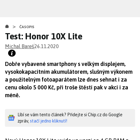
Přejít
k
hlavnímu
>
obsahu
ČASOPIS
Test: Honor 10X Lite
Michal Bareš
26.11.2020
Dobře vybavené smartphony s velkým displejem,
vysokokapacitním akumulátorem, slušným výkonem
a použitelným fotoaparátem lze dnes sehnat i za
cenu okolo 5 000 Kč, při troše štěstí pak v akci i za
méně.
Líbí se vám tento článek? Přidejte si Chip.cz do Google
zpráv,
stačí jedno kliknutí!