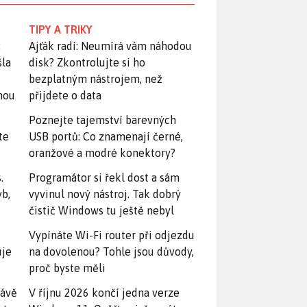
TIPY A TRIKY
:
Ajťák radí: Neumírá vám náhodou
šla
disk? Zkontrolujte si ho
bezplatným nástrojem, než
snou
přijdete o data
Poznejte tajemství barevných
te
USB portů: Co znamenají černé,
oranžové a modré konektory?
.
Programátor si řekl dost a sám
yb,
vyvinul nový nástroj. Tak dobrý
čistič Windows tu ještě nebyl
Vypínáte Wi-Fi router při odjezdu
uje
na dovolenou? Tohle jsou důvody,
proč byste měli
rávě
V říjnu 2026 končí jedna verze