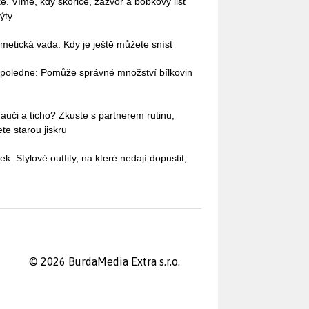
ké. Víme, kdy skořice, zázvor a bobkový list
ýty
etická vada. Kdy je ještě můžete sníst
dopoledne: Pomůže správné množství bílkovin
auči a ticho? Zkuste s partnerem rutinu,
te starou jiskru
ek. Stylové outfity, na které nedají dopustit,
© 2026 BurdaMedia Extra s.r.o.