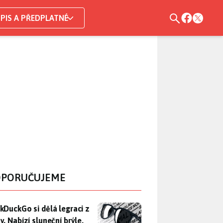
PIS A PŘEDPLATNÉ
PORUČUJEME
DuckGo si dělá legraci z Mety. Nabízí sluneční brýle, které n
kDuckGo si dělá legraci z
. Nabízí sluneční brýle,