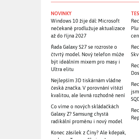
NOVINKY
TES
Windows 10 žije dál: Microsoft
Rec
nečekaně prodlužuje aktualizace
Plu
až do října 2027
ce
Řada Galaxy S27 se rozroste o
Rec
čtvrtý model. Nový telefon může
Skv
být ideálním mixem pro masy i
Rec
Ultra elitu
Dos
Nejlepším 3D tiskárnám vládne
Rec
česká značka. V porovnání vítězí
jsm
kvalitou, ale levná rozhodně není
SQD
Co víme o nových skládačkách
Rec
Galaxy Z? Samsung chystá
Rep
radikální proměnu i nový model
Konec zásilek z Číny? Ale kdepak,