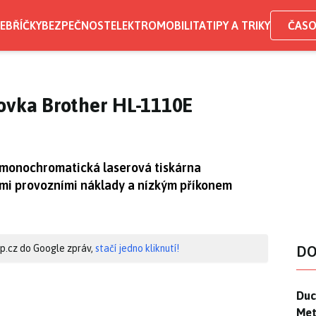
EBŘÍČKY
BEZPEČNOST
ELEKTROMOBILITA
TIPY A TRIKY
ČASO
rovka Brother HL-1110E
 monochromatická laserová tiskárna
ými provozními náklady a nízkým příkonem
hip.cz do Google zpráv,
stačí jedno kliknutí!
DO
Duck
Duc
Mety