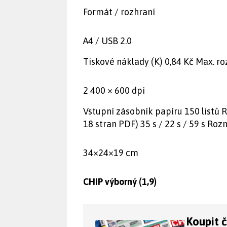
Formát / rozhraní
A4 / USB 2.0
Tiskové náklady (K) 0,84 Kč Max. roz
2 400 × 600 dpi
Vstupní zásobník papíru 150 listů Ryc
18 stran PDF) 35 s / 22 s / 59 s Ro
34×24×19 cm
CHIP výborný (1,9)
Koupit 