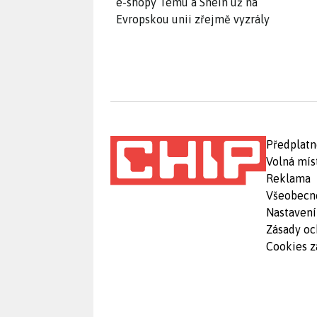
e-shopy Temu a Shein už na
Evropskou unii zřejmě vyzrály
Předplatn
Volná mís
Reklama
Všeobecn
Nastavení
Zásady oc
Cookies z