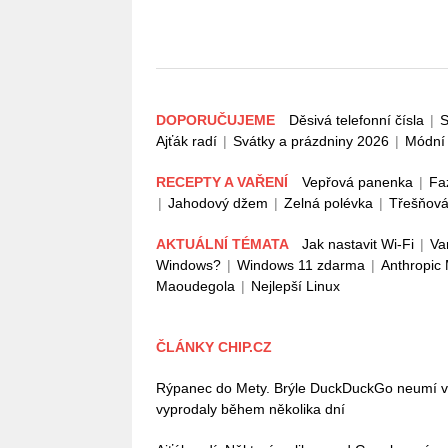
DOPORUČUJEME
Děsivá telefonní čísla
|
S
Ajťák radí
|
Svátky a prázdniny 2026
|
Módní 
RECEPTY A VAŘENÍ
Vepřová panenka
|
Fa
|
Jahodový džem
|
Zelná polévka
|
Třešňová
AKTUÁLNÍ TÉMATA
Jak nastavit Wi-Fi
|
Va
Windows?
|
Windows 11 zdarma
|
Anthropic
Maoudegola
|
Nejlepší Linux
ČLÁNKY CHIP.CZ
Rýpanec do Mety. Brýle DuckDuckGo neumí vůb
vyprodaly během několika dní