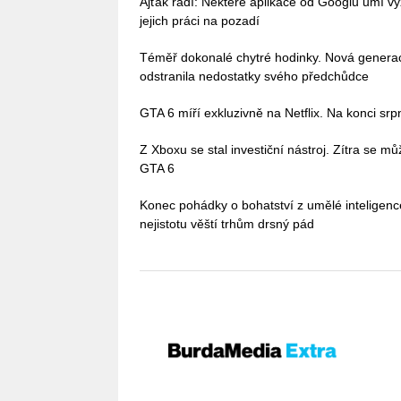
Ajťák radí: Některé aplikace od Googlu umí vy
jejich práci na pozadí
Téměř dokonalé chytré hodinky. Nová gener
odstranila nedostatky svého předchůdce
GTA 6 míří exkluzivně na Netflix. Na konci sr
Z Xboxu se stal investiční nástroj. Zítra se 
GTA 6
Konec pohádky o bohatství z umělé inteligenc
nejistotu věští trhům drsný pád