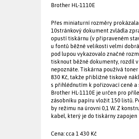
Brother HL-1110E
Přes miniaturní rozměry prokázala 
10stránkový dokument zvládla zpra
opustí tiskárnu (v připraveném stav
u fontů běžné velikosti velmi dobrá
pod lupou vykazovalo značné rozma
tisknout běžné dokumenty, rozdíl v 
nepoznáte. Tiskárna používá toner 
830 Kč, takže přibližné tiskové nákl
s přihlédnutím k pořizovací ceně a 
Brother HL-1110E je určen pro přílež
zásobníku papíru vložit 150 listů. 
by režimu na úrovni 0,1 W. Z konst
kabel, který je do tiskárny zapojen
Cena: cca 1 430 Kč