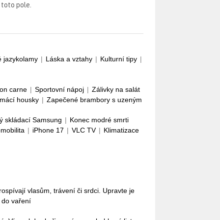
 toto pole.
é jazykolamy
|
Láska a vztahy
|
Kulturní tipy
|
con carne
|
Sportovní nápoj
|
Zálivky na salát
mácí housky
|
Zapečené brambory s uzeným
ý skládací Samsung
|
Konec modré smrti
omobilita
|
iPhone 17
|
VLC TV
|
Klimatizace
pívají vlasům, trávení či srdci. Upravte je
i do vaření