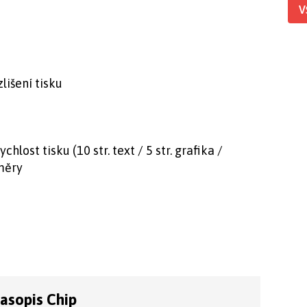
V
lišení tisku
hlost tisku (10 str. text / 5 str. grafika /
změry
časopis Chip