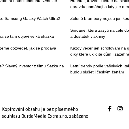
ždímat baterii telefonu. Omezte
Hubnutí, trávení i chutě na slad
opravdu pomáhají a kdy jde o m
ace Samsung Galaxy Watch Ultra2
Zelené brambory nejsou jen kosm
Snídaně, která zasytí na celé 
pna se tam objeví velká ukázka
a dostatek vlákniny
můžeme dozvědět, jak se prodává
Každý večer jen scrollování na g
díky které uklidíte dům i zažehne
e? Slavný investor z filmu Sázka na
Letní trendy podle vášnivých Ital
budou slušet i českým ženám
Kopírování obsahu je bez písemného
souhlasu BurdaMedia Extra s.r.o. zakázano