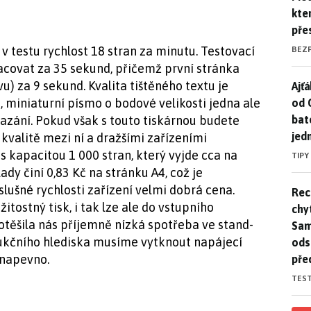
kte
pře
v testu rychlost 18 stran za minutu. Testovací
BEZ
covat za 35 sekund, přičemž první stránka
u) za 9 sekund. Kvalita tištěného textu je
Ajť
Ajťá
, miniaturní písmo o bodové velikosti jedna ale
od 
bat
zání. Pokud však s touto tiskárnou budete
jed
kvalitě mezi ní a dražšími zařízeními
s kapacitou 1 000 stran, který vyjde cca na
TIPY
ady činí 0,83 Kč na stránku A4, což je
slušné rychlosti zařízení velmi dobrá cena.
Rec
Rec
itostný tisk, i tak lze ale do vstupního
chy
Potěšila nás příjemně nízká spotřeba ve stand-
Sam
rukčního hlediska musíme vytknout napájecí
ods
 napevno.
pře
TES