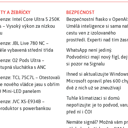
TY A ŽEBŘÍČKY
BEZPEČNOST
enze: Intel Core Ultra 5 250K
Bezpečnostní fiasko v OpenAI
s – Vysoký výkon za nízkou
Umělá inteligence si sama na
nu
cestu ven z izolovaného
prostředí. Experti nad tím ža
enze: JBL Live 780 NC –
ěle vybavená střední třída
WhatsApp není jediný.
Podvodníci mají nový fígl, dej
enze: O2 Pods Ultra –
si pozor na Signalu
tupná sluchátka s ANC
Ihned si aktualizujte Windows
enze: TCL 75C7L – Otestovali
Microsoft opravil přes 600 ch
e nového vládce jasu s obřím
dvě z nich už se zneužívají
 Mini-LED panelem
Tuhle klimatizaci si domů
enze: JVC XS-E934B –
nepořizujte: je to podvod, var
roduktor s powerbankou
před ní i ČOI
Nemáte signál? Možná vám p