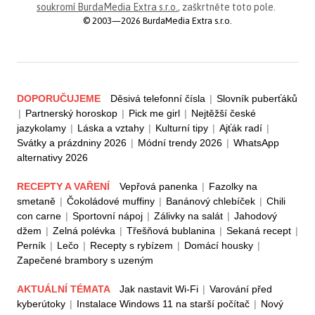
soukromí BurdaMedia Extra s.r.o.
, zaškrtněte toto pole.
© 2003—2026 BurdaMedia Extra s.r.o.
DOPORUČUJEME
Děsivá telefonní čísla
|
Slovník puberťáků
|
Partnerský horoskop
|
Pick me girl
|
Nejtěžší české
jazykolamy
|
Láska a vztahy
|
Kulturní tipy
|
Ajťák radí
|
Svátky a prázdniny 2026
|
Módní trendy 2026
|
WhatsApp
alternativy 2026
RECEPTY A VAŘENÍ
Vepřová panenka
|
Fazolky na
smetaně
|
Čokoládové muffiny
|
Banánový chlebíček
|
Chili
con carne
|
Sportovní nápoj
|
Zálivky na salát
|
Jahodový
džem
|
Zelná polévka
|
Třešňová bublanina
|
Sekaná recept
|
Perník
|
Lečo
|
Recepty s rybízem
|
Domácí housky
|
Zapečené brambory s uzeným
AKTUÁLNÍ TÉMATA
Jak nastavit Wi-Fi
|
Varování před
kyberútoky
|
Instalace Windows 11 na starší počítač
|
Nový