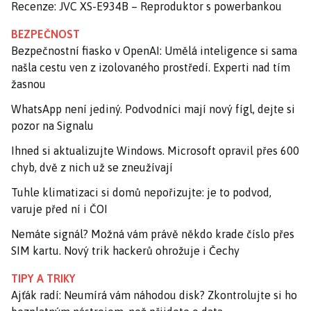
Recenze: JVC XS-E934B – Reproduktor s powerbankou
BEZPEČNOST
Bezpečnostní fiasko v OpenAI: Umělá inteligence si sama
našla cestu ven z izolovaného prostředí. Experti nad tím
žasnou
WhatsApp není jediný. Podvodníci mají nový fígl, dejte si
pozor na Signalu
Ihned si aktualizujte Windows. Microsoft opravil přes 600
chyb, dvě z nich už se zneužívají
Tuhle klimatizaci si domů nepořizujte: je to podvod,
varuje před ní i ČOI
Nemáte signál? Možná vám právě někdo krade číslo přes
SIM kartu. Nový trik hackerů ohrožuje i Čechy
TIPY A TRIKY
Ajťák radí: Neumírá vám náhodou disk? Zkontrolujte si ho