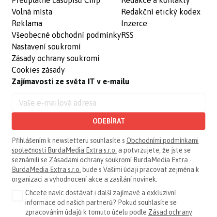
Předplatné časopisu Chip
Redakce a kontakty
Volná místa
Redakční etický kodex
Reklama
Inzerce
Všeobecné obchodní podmínky
RSS
Nastavení soukromí
Zásady ochrany soukromí
Cookies zásady
Zajímavosti ze světa IT v e-mailu
ODEBÍRAT
Přihlášením k newsletteru souhlasíte s
Obchodními podmínkami
společnosti BurdaMedia Extra s.r.o.
a potvrzujete, že jste se
seznámili se
Zásadami ochrany soukromí BurdaMedia Extra -
BurdaMedia Extra s.r.o.
bude s Vašimi údaji pracovat zejména k
organizaci a vyhodnocení akce a zasílání novinek.
Chcete navíc dostávat i další zajímavé a exkluzivní
informace od našich partnerů? Pokud souhlasíte se
zpracováním údajů k tomuto účelu podle
Zásad ochrany