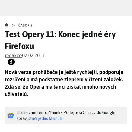
Přejít
k
hlavnímu
>
obsahu
ČASOPIS
Test Opery 11: Konec jedné éry
Firefoxu
redakce
02.02.2011
Nová verze prohlížeče je ještě rychlejší, podporuje
rozšíření a má podstatné zlepšení v řízení záložek.
Zdá se, že Opera má šanci získat mnoho nových
uživatelů.
Líbí se vám tento článek? Přidejte si Chip.cz do Google
zpráv,
stačí jedno kliknutí!