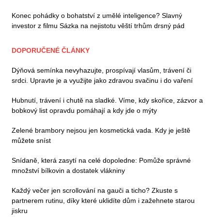
Konec pohádky o bohatství z umělé inteligence? Slavný
investor z filmu Sázka na nejistotu věští trhům drsný pád
DOPORUČENÉ ČLÁNKY
Dýňová semínka nevyhazujte, prospívají vlasům, trávení či
srdci. Upravte je a využijte jako zdravou svačinu i do vaření
Hubnutí, trávení i chutě na sladké. Víme, kdy skořice, zázvor a
bobkový list opravdu pomáhají a kdy jde o mýty
Zelené brambory nejsou jen kosmetická vada. Kdy je ještě
můžete sníst
Snídaně, která zasytí na celé dopoledne: Pomůže správné
množství bílkovin a dostatek vlákniny
Každý večer jen scrollování na gauči a ticho? Zkuste s
partnerem rutinu, díky které uklidíte dům i zažehnete starou
jiskru