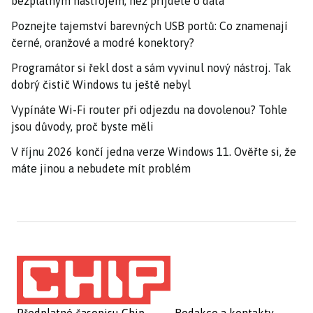
bezplatným nástrojem, než přijdete o data
Poznejte tajemství barevných USB portů: Co znamenají
černé, oranžové a modré konektory?
Programátor si řekl dost a sám vyvinul nový nástroj. Tak
dobrý čistič Windows tu ještě nebyl
Vypínáte Wi-Fi router při odjezdu na dovolenou? Tohle
jsou důvody, proč byste měli
V říjnu 2026 končí jedna verze Windows 11. Ověřte si, že
máte jinou a nebudete mít problém