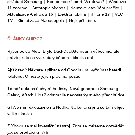
skládací Samsung
|
Konec modré smrti Windows?
|
Windows
11 zdarma
|
Anthropic Mythos
|
Nouzové otevírání pračky
|
Aktualizace Androidu 16
|
Elektromobilita
|
iPhone 17
|
VLC
TV
|
Klimatizace Maoudegola
|
Nejlepší Linux
ČLÁNKY CHIP.CZ
Rýpanec do Mety. Brýle DuckDuckGo neumí vůbec nic, ale
právě proto se vyprodaly během několika dní
Ajťák radí: Některé aplikace od Googlu umí vyždímat baterii
telefonu. Omezte jejich práci na pozadí
Téměř dokonalé chytré hodinky. Nová generace Samsung
Galaxy Watch Ultra2 odstranila nedostatky svého předchůdce
GTA 6 míří exkluzivně na Netflix. Na konci srpna se tam objeví
velká ukázka
Z Xboxu se stal investiční nástroj. Zítra se můžeme dozvědět,
jak se prodává GTA 6