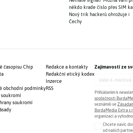
Nemáte signál? Možná vám p
někdo krade číslo přes SIM ka
Nový trik hackerů ohrožuje i
Čechy
é časopisu Chip
Redakce a kontakty
Zajímavosti ze sv
ta
Redakční etický kodex
Inzerce
é obchodní podmínky
RSS
Přihlášením k newsle
 soukromí
společnosti BurdaMed
hrany soukromí
seznámili se
Zásadam
ásady
BurdaMedia Extra s.r
organizaci a vyhodnoc
Chcete navíc dos
od našich partn