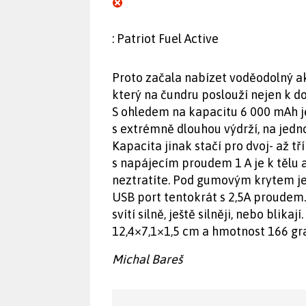
: Patriot Fuel Active
Proto začala nabízet voděodolný a
který na čundru poslouží nejen k dob
S ohledem na kapacitu 6 000 mAh je
s extrémně dlouhou výdrží, na jedno
Kapacita jinak stačí pro dvoj- až 
s napájecím proudem 1 A je k tělu
neztratíte. Pod gumovým krytem je
USB port tentokrát s 2,5A proudem. 
svítí silně, ještě silněji, nebo blika
12,4×7,1×1,5 cm a hmotnost 166 gr
Michal Bareš