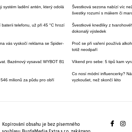
vý systém ladění antén, který odolá
Švestková sezona nabízí víc než 
švestky rozumí s mákem či ma
baterii telefonu, už při 45 °C hrozí
Švestkové knedlíky z tvarohovéh
dokonalý výsledek
 na vás vyskočí reklama se Spider-
Proč se při vaření používá alkoh
totiž neodpaří
ívat. Bazénový vysavač WYBOT B1
Víkend pro sebe: 5 tipů kam vyraz
Co nosí módní influencerky? Ná
i 546 milionů za půdu pro obří
vyzkoušet, než skončí léto
Kopírování obsahu je bez písemného
souhlasu BurdaMedia Extra s.r.o. zakázano