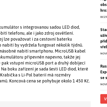
obs
hro
BEZ
kumulátor s integrovanou sadou LED diod,
Stač
Sta
ití telefonu, ale i jako zdroj osvětlení.
uži
j lze považovat i za cestovní baterku
při
 nabití by vydržela fungovat několik týdnů.
vře
třínásobné nabití smartphonu. MicroUSB kabel
NOV
 akumulátoru připevněn napevno, takže jej
 pak vstupní microUSB port a druhý dobíjecí
Ruso
Rus
Na boku zařízení je sada šesti LED diod, které
Exp
jí. Krabička s Li-Pol baterií má rozměry
se 
amů. Koncová cena se pohybuje okolo 1 450 Kč.
NOV
V