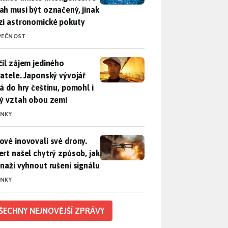
ah musí být označený, jinak
zí astronomické pokuty
PEČNOST
il zájem jediného uživatele. Japonský vývojář přidá do hry češ
čil zájem jediného
vatele. Japonský vývojář
dá do hry češtinu, pomohl i
lý vztah obou zemí
INKY
vé inovovali své drony. Expert našel chytrý způsob, jak se sna
ové inovovali své drony.
ert našel chytrý způsob, jak
snaží vyhnout rušení signálu
INKY
ŠECHNY NEJNOVĚJŠÍ ZPRÁVY