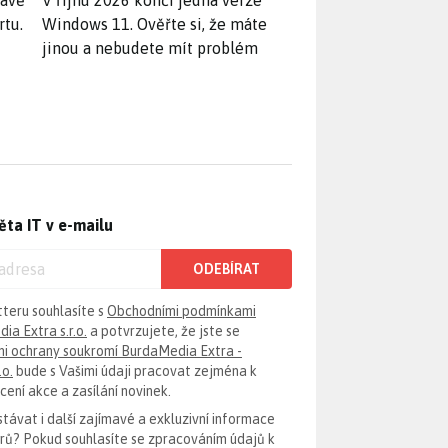
rávě
V říjnu 2026 končí jedna verze
rtu.
Windows 11. Ověřte si, že máte
jinou a nebudete mít problém
ěta IT v e-mailu
ODEBÍRAT
tteru souhlasíte s
Obchodními podmínkami
ia Extra s.r.o.
a potvrzujete, že jste se
i ochrany soukromí BurdaMedia Extra -
.o.
bude s Vašimi údaji pracovat zejména k
ení akce a zasílání novinek.
távat i další zajímavé a exkluzivní informace
erů? Pokud souhlasíte se zpracováním údajů k