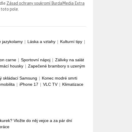
odle
Zásad ochrany soukromí BurdaMedia Extra
 toto pole.
é jazykolamy
|
Láska a vztahy
|
Kulturní tipy
|
con carne
|
Sportovní nápoj
|
Zálivky na salát
mácí housky
|
Zapečené brambory s uzeným
ý skládací Samsung
|
Konec modré smrti
omobilita
|
iPhone 17
|
VLC TV
|
Klimatizace
okurek? Vložte do něj vejce a za pár dní
práce