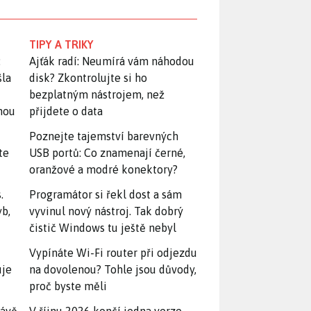
TIPY A TRIKY
:
Ajťák radí: Neumírá vám náhodou
šla
disk? Zkontrolujte si ho
bezplatným nástrojem, než
snou
přijdete o data
Poznejte tajemství barevných
te
USB portů: Co znamenají černé,
oranžové a modré konektory?
.
Programátor si řekl dost a sám
yb,
vyvinul nový nástroj. Tak dobrý
čistič Windows tu ještě nebyl
Vypínáte Wi-Fi router při odjezdu
uje
na dovolenou? Tohle jsou důvody,
proč byste měli