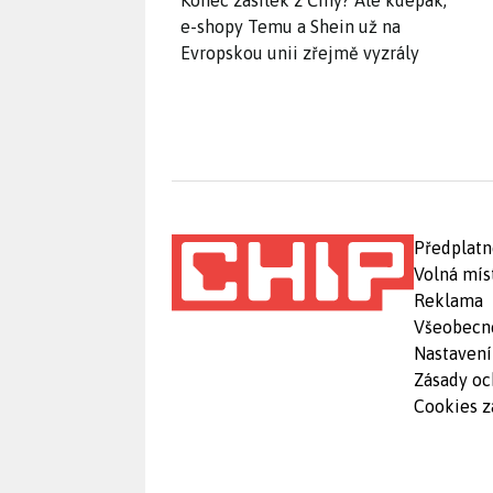
Konec zásilek z Číny? Ale kdepak,
e-shopy Temu a Shein už na
Evropskou unii zřejmě vyzrály
Předplatn
Volná mís
Reklama
Všeobecn
Nastavení
Zásady oc
Cookies z