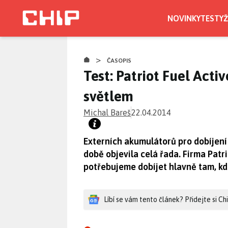
Přejít
k
NOVINKY
TESTY
Ž
hlavnímu
obsahu
>
ČASOPIS
Test: Patriot Fuel Acti
světlem
Michal Bareš
22.04.2014
Externích akumulátorů pro dobíjení
době objevila celá řada. Firma Patri
potřebujeme dobíjet hlavně tam, kde
Líbí se vám tento článek? Přidejte si C