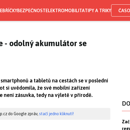
EBŘÍČKY
BEZPEČNOST
ELEKTROMOBILITA
TIPY A TRIKY
ČASO
ve - odolný akumulátor se
 smartphonů a tabletů na cestách se v poslední
ot si uvědomila, že své mobilní zařízení
 není zásuvka, tedy na výletě v přírodě.
DO
hip.cz do Google zpráv,
stačí jedno kliknutí!
Zač
Zač
reg