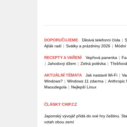
DOPORUČUJEME
Děsivá telefonní čísla
|
S
Ajťák radí
|
Svátky a prázdniny 2026
|
Módní 
RECEPTY A VAŘENÍ
Vepřová panenka
|
Fa
|
Jahodový džem
|
Zelná polévka
|
Třešňová
AKTUÁLNÍ TÉMATA
Jak nastavit Wi-Fi
|
Va
Windows?
|
Windows 11 zdarma
|
Anthropic
Maoudegola
|
Nejlepší Linux
ČLÁNKY CHIP.CZ
Japonský vývojář přidá do své hry češtinu. Stač
vztah obou zemí