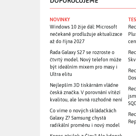
DOPORUČUJEME
NOVINKY
TES
Windows 10 žije dál: Microsoft
Rec
nečekaně prodlužuje aktualizace
Plu
až do října 2027
ce
Řada Galaxy S27 se rozroste o
Rec
čtvrtý model. Nový telefon může
Skv
být ideálním mixem pro masy i
Rec
Ultra elitu
Dos
Nejlepším 3D tiskárnám vládne
Rec
česká značka. V porovnání vítězí
jsm
kvalitou, ale levná rozhodně není
SQD
Co víme o nových skládačkách
Rec
Galaxy Z? Samsung chystá
Rep
radikální proměnu i nový model