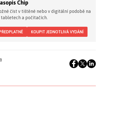
časopis Chip
žné číst v tištěné nebo v digitální podobě na
 tabletech a počítačích.
PŘEDPLATNÉ
KOUPIT JEDNOTLIVÁ VYDÁNÍ
m