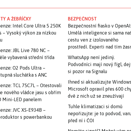
TY A ŽEBŘÍČKY
BEZPEČNOST
enze: Intel Core Ultra 5 250K
Bezpečnostní fiasko v OpenAI
s – Vysoký výkon za nízkou
Umělá inteligence si sama na
nu
cestu ven z izolovaného
prostředí. Experti nad tím ža
enze: JBL Live 780 NC –
ěle vybavená střední třída
WhatsApp není jediný.
Podvodníci mají nový fígl, dej
enze: O2 Pods Ultra –
si pozor na Signalu
tupná sluchátka s ANC
Ihned si aktualizujte Windows
enze: TCL 75C7L – Otestovali
Microsoft opravil přes 600 ch
e nového vládce jasu s obřím
dvě z nich už se zneužívají
 Mini-LED panelem
Tuhle klimatizaci si domů
enze: JVC XS-E934B –
nepořizujte: je to podvod, var
roduktor s powerbankou
před ní i ČOI