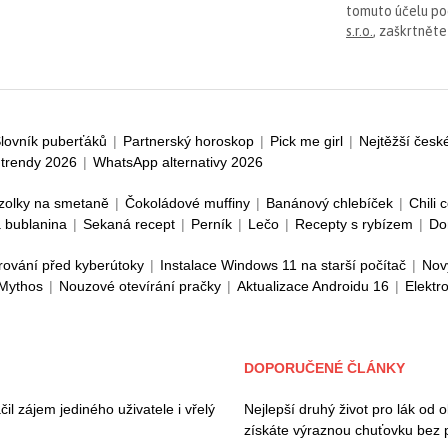
tomuto účelu p
s.r.o.
, zaškrtněte
lovník puberťáků
|
Partnerský horoskop
|
Pick me girl
|
Nejtěžší česk
trendy 2026
|
WhatsApp alternativy 2026
zolky na smetaně
|
Čokoládové muffiny
|
Banánový chlebíček
|
Chili 
 bublanina
|
Sekaná recept
|
Perník
|
Lečo
|
Recepty s rybízem
|
Do
rování před kyberútoky
|
Instalace Windows 11 na starší počítač
|
Nov
 Mythos
|
Nouzové otevírání pračky
|
Aktualizace Androidu 16
|
Elektr
DOPORUČENÉ ČLÁNKY
il zájem jediného uživatele i vřelý
Nejlepší druhý život pro lák od 
získáte výraznou chuťovku bez 