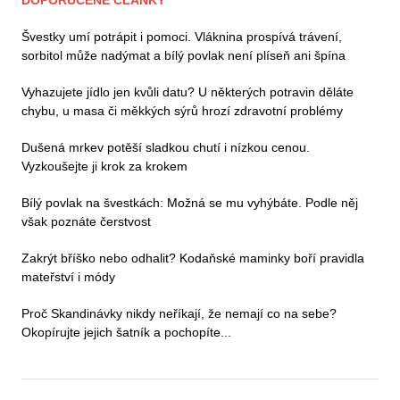
DOPORUČENÉ ČLÁNKY
Švestky umí potrápit i pomoci. Vláknina prospívá trávení,
sorbitol může nadýmat a bílý povlak není plíseň ani špína
Vyhazujete jídlo jen kvůli datu? U některých potravin děláte
chybu, u masa či měkkých sýrů hrozí zdravotní problémy
Dušená mrkev potěší sladkou chutí i nízkou cenou.
Vyzkoušejte ji krok za krokem
Bílý povlak na švestkách: Možná se mu vyhýbáte. Podle něj
však poznáte čerstvost
Zakrýt bříško nebo odhalit? Kodaňské maminky boří pravidla
mateřství i módy
Proč Skandinávky nikdy neříkají, že nemají co na sebe?
Okopírujte jejich šatník a pochopíte...