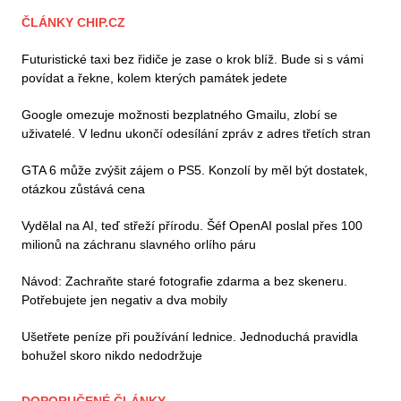
ČLÁNKY CHIP.CZ
Futuristické taxi bez řidiče je zase o krok blíž. Bude si s vámi
povídat a řekne, kolem kterých památek jedete
Google omezuje možnosti bezplatného Gmailu, zlobí se
uživatelé. V lednu ukončí odesílání zpráv z adres třetích stran
GTA 6 může zvýšit zájem o PS5. Konzolí by měl být dostatek,
otázkou zůstává cena
Vydělal na AI, teď střeží přírodu. Šéf OpenAI poslal přes 100
milionů na záchranu slavného orlího páru
Návod: Zachraňte staré fotografie zdarma a bez skeneru.
Potřebujete jen negativ a dva mobily
Ušetřete peníze při používání lednice. Jednoduchá pravidla
bohužel skoro nikdo nedodržuje