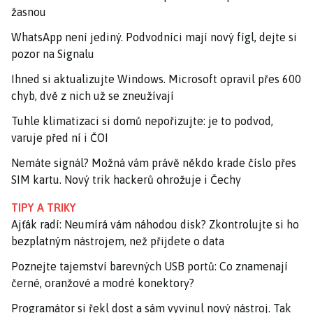
žasnou
WhatsApp není jediný. Podvodníci mají nový fígl, dejte si
pozor na Signalu
Ihned si aktualizujte Windows. Microsoft opravil přes 600
chyb, dvě z nich už se zneužívají
Tuhle klimatizaci si domů nepořizujte: je to podvod,
varuje před ní i ČOI
Nemáte signál? Možná vám právě někdo krade číslo přes
SIM kartu. Nový trik hackerů ohrožuje i Čechy
TIPY A TRIKY
Ajťák radí: Neumírá vám náhodou disk? Zkontrolujte si ho
bezplatným nástrojem, než přijdete o data
Poznejte tajemství barevných USB portů: Co znamenají
černé, oranžové a modré konektory?
Programátor si řekl dost a sám vyvinul nový nástroj. Tak