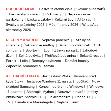
DOPORUČUJEME
Děsivá telefonní čísla
|
Slovník puberťáků
|
Partnerský horoskop
|
Pick me girl
|
Nejtěžší české
jazykolamy
|
Láska a vztahy
|
Kulturní tipy
|
Ajťák radí
|
Svátky a prázdniny 2026
|
Módní trendy 2026
|
WhatsApp
alternativy 2026
RECEPTY A VAŘENÍ
Vepřová panenka
|
Fazolky na
smetaně
|
Čokoládové muffiny
|
Banánový chlebíček
|
Chili
con carne
|
Sportovní nápoj
|
Zálivky na salát
|
Jahodový
džem
|
Zelná polévka
|
Třešňová bublanina
|
Sekaná recept
|
Perník
|
Lečo
|
Recepty s rybízem
|
Domácí housky
|
Zapečené brambory s uzeným
AKTUÁLNÍ TÉMATA
Jak nastavit Wi-Fi
|
Varování před
kyberútoky
|
Instalace Windows 11 na starší počítač
|
Nový
skládací Samsung
|
Konec modré smrti Windows?
|
Windows
11 zdarma
|
Anthropic Mythos
|
Nouzové otevírání pračky
|
Aktualizace Androidu 16
|
Elektromobilita
|
iPhone 17
|
VLC
TV
|
Klimatizace Maoudegola
|
Nejlepší Linux