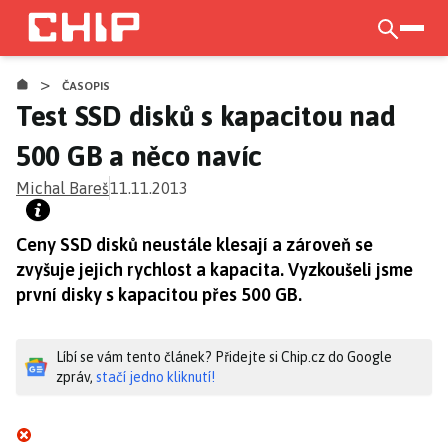
Přejít
k
otevří
hlavnímu
>
obsahu
ČASOPIS
Test SSD disků s kapacitou nad
500 GB a něco navíc
Michal Bareš
11.11.2013
Ceny SSD disků neustále klesají a zároveň se
zvyšuje jejich rychlost a kapacita. Vyzkoušeli jsme
první disky s kapacitou přes 500 GB.
Líbí se vám tento článek? Přidejte si Chip.cz do Google
zpráv,
stačí jedno kliknutí!