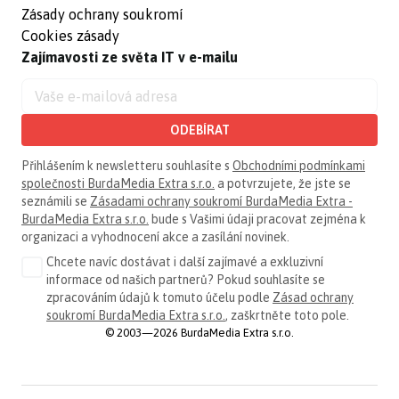
Zásady ochrany soukromí
Cookies zásady
Zajímavosti ze světa IT v e-mailu
ODEBÍRAT
Přihlášením k newsletteru souhlasíte s
Obchodními podmínkami
společnosti BurdaMedia Extra s.r.o.
a potvrzujete, že jste se
seznámili se
Zásadami ochrany soukromí BurdaMedia Extra -
BurdaMedia Extra s.r.o.
bude s Vašimi údaji pracovat zejména k
organizaci a vyhodnocení akce a zasílání novinek.
Chcete navíc dostávat i další zajímavé a exkluzivní
informace od našich partnerů? Pokud souhlasíte se
zpracováním údajů k tomuto účelu podle
Zásad ochrany
soukromí BurdaMedia Extra s.r.o.
, zaškrtněte toto pole.
© 2003—2026 BurdaMedia Extra s.r.o.