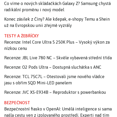
Co víme o nových skládačkách Galaxy Z? Samsung chystá
radikální proměnu i nový model
Konec zásilek z Číny? Ale kdepak, e-shopy Temu a Shein
už na Evropskou unii zřejmě vyzrály
TESTY A ŽEBŘÍČKY
Recenze: Intel Core Ultra 5 250K Plus – Vysoký výkon za
nízkou cenu
Recenze: JBL Live 780 NC – Skvěle vybavená střední třída
Recenze: O2 Pods Ultra – Dostupná sluchátka s ANC
Recenze: TCL 75C7L – Otestovali jsme nového vládce
jasu s obřím SQD Mini-LED panelem
Recenze: JVC XS-E934B – Reproduktor s powerbankou
BEZPEČNOST
Bezpečnostní fiasko v OpenAI: Umělá inteligence si sama
našla cestu ven z izolovaného prostředí. Experti nad tím