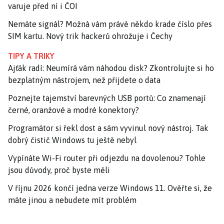
varuje před ní i ČOI
Nemáte signál? Možná vám právě někdo krade číslo přes
SIM kartu. Nový trik hackerů ohrožuje i Čechy
TIPY A TRIKY
Ajťák radí: Neumírá vám náhodou disk? Zkontrolujte si ho
bezplatným nástrojem, než přijdete o data
Poznejte tajemství barevných USB portů: Co znamenají
černé, oranžové a modré konektory?
Programátor si řekl dost a sám vyvinul nový nástroj. Tak
dobrý čistič Windows tu ještě nebyl
Vypínáte Wi-Fi router při odjezdu na dovolenou? Tohle
jsou důvody, proč byste měli
V říjnu 2026 končí jedna verze Windows 11. Ověřte si, že
máte jinou a nebudete mít problém