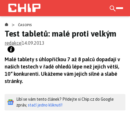
Přejít
k
otevří
hlavnímu
>
obsahu
ČASOPIS
Test tabletů: malé proti velkým
redakce
14.09.2013
Malé tablety s úhlopříčkou 7 až 8 palců dopadají v
našich testech v řadě ohledů lépe než jejich větší,
10“ konkurenti. Ukážeme vám jejich silné a slabé
stránky.
Líbí se vám tento článek? Přidejte si Chip.cz do Google
zpráv,
stačí jedno kliknutí!