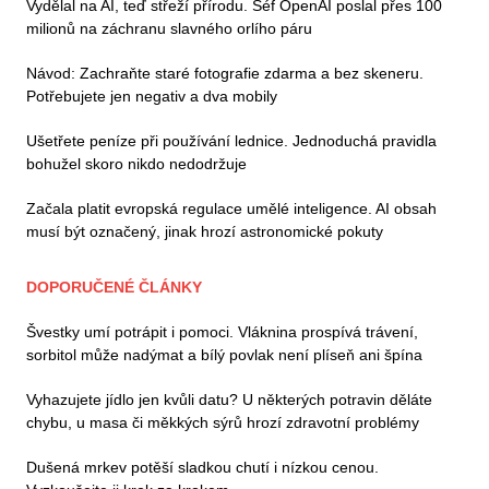
Vydělal na AI, teď střeží přírodu. Šéf OpenAI poslal přes 100
milionů na záchranu slavného orlího páru
Návod: Zachraňte staré fotografie zdarma a bez skeneru.
Potřebujete jen negativ a dva mobily
Ušetřete peníze při používání lednice. Jednoduchá pravidla
bohužel skoro nikdo nedodržuje
Začala platit evropská regulace umělé inteligence. AI obsah
musí být označený, jinak hrozí astronomické pokuty
DOPORUČENÉ ČLÁNKY
Švestky umí potrápit i pomoci. Vláknina prospívá trávení,
sorbitol může nadýmat a bílý povlak není plíseň ani špína
Vyhazujete jídlo jen kvůli datu? U některých potravin děláte
chybu, u masa či měkkých sýrů hrozí zdravotní problémy
Dušená mrkev potěší sladkou chutí i nízkou cenou.