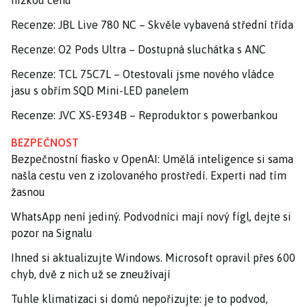
nízkou cenu
Recenze: JBL Live 780 NC – Skvěle vybavená střední třída
Recenze: O2 Pods Ultra – Dostupná sluchátka s ANC
Recenze: TCL 75C7L – Otestovali jsme nového vládce
jasu s obřím SQD Mini-LED panelem
Recenze: JVC XS-E934B – Reproduktor s powerbankou
BEZPEČNOST
Bezpečnostní fiasko v OpenAI: Umělá inteligence si sama
našla cestu ven z izolovaného prostředí. Experti nad tím
žasnou
WhatsApp není jediný. Podvodníci mají nový fígl, dejte si
pozor na Signalu
Ihned si aktualizujte Windows. Microsoft opravil přes 600
chyb, dvě z nich už se zneužívají
Tuhle klimatizaci si domů nepořizujte: je to podvod,