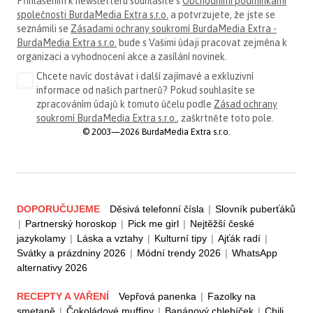
Přihlášením k newsletteru souhlasíte s
Obchodními podmínkami
společnosti BurdaMedia Extra s.r.o.
a potvrzujete, že jste se
seznámili se
Zásadami ochrany soukromí BurdaMedia Extra -
BurdaMedia Extra s.r.o.
bude s Vašimi údaji pracovat zejména k
organizaci a vyhodnocení akce a zasílání novinek.
Chcete navíc dostávat i další zajímavé a exkluzivní
informace od našich partnerů? Pokud souhlasíte se
zpracováním údajů k tomuto účelu podle
Zásad ochrany
soukromí BurdaMedia Extra s.r.o.
, zaškrtněte toto pole.
© 2003—2026 BurdaMedia Extra s.r.o.
DOPORUČUJEME
Děsivá telefonní čísla
|
Slovník puberťáků
|
Partnerský horoskop
|
Pick me girl
|
Nejtěžší české
jazykolamy
|
Láska a vztahy
|
Kulturní tipy
|
Ajťák radí
|
Svátky a prázdniny 2026
|
Módní trendy 2026
|
WhatsApp
alternativy 2026
RECEPTY A VAŘENÍ
Vepřová panenka
|
Fazolky na
smetaně
|
Čokoládové muffiny
|
Banánový chlebíček
|
Chili