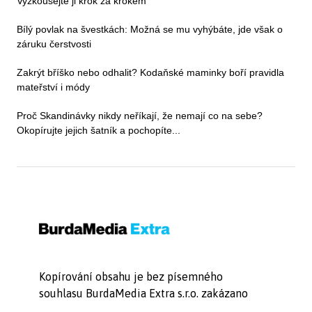
Vyzkoušejte ji krok za krokem
Bílý povlak na švestkách: Možná se mu vyhýbáte, jde však o
záruku čerstvosti
Zakrýt bříško nebo odhalit? Kodaňské maminky boří pravidla
mateřství i módy
Proč Skandinávky nikdy neříkají, že nemají co na sebe?
Okopírujte jejich šatník a pochopíte...
Kopírování obsahu je bez písemného
souhlasu BurdaMedia Extra s.r.o. zakázano