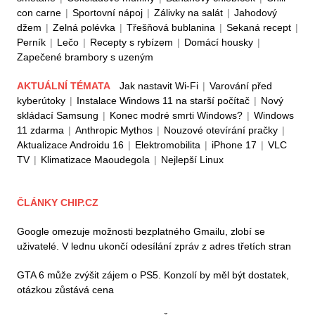
con carne
|
Sportovní nápoj
|
Zálivky na salát
|
Jahodový
džem
|
Zelná polévka
|
Třešňová bublanina
|
Sekaná recept
|
Perník
|
Lečo
|
Recepty s rybízem
|
Domácí housky
|
Zapečené brambory s uzeným
AKTUÁLNÍ TÉMATA
Jak nastavit Wi-Fi
|
Varování před
kyberútoky
|
Instalace Windows 11 na starší počítač
|
Nový
skládací Samsung
|
Konec modré smrti Windows?
|
Windows
11 zdarma
|
Anthropic Mythos
|
Nouzové otevírání pračky
|
Aktualizace Androidu 16
|
Elektromobilita
|
iPhone 17
|
VLC
TV
|
Klimatizace Maoudegola
|
Nejlepší Linux
ČLÁNKY CHIP.CZ
Google omezuje možnosti bezplatného Gmailu, zlobí se
uživatelé. V lednu ukončí odesílání zpráv z adres třetích stran
GTA 6 může zvýšit zájem o PS5. Konzolí by měl být dostatek,
otázkou zůstává cena