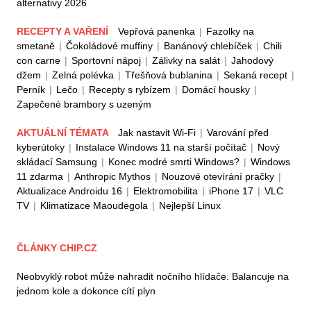
alternativy 2026
RECEPTY A VAŘENÍ
Vepřová panenka
|
Fazolky na
smetaně
|
Čokoládové muffiny
|
Banánový chlebíček
|
Chili
con carne
|
Sportovní nápoj
|
Zálivky na salát
|
Jahodový
džem
|
Zelná polévka
|
Třešňová bublanina
|
Sekaná recept
|
Perník
|
Lečo
|
Recepty s rybízem
|
Domácí housky
|
Zapečené brambory s uzeným
AKTUÁLNÍ TÉMATA
Jak nastavit Wi-Fi
|
Varování před
kyberútoky
|
Instalace Windows 11 na starší počítač
|
Nový
skládací Samsung
|
Konec modré smrti Windows?
|
Windows
11 zdarma
|
Anthropic Mythos
|
Nouzové otevírání pračky
|
Aktualizace Androidu 16
|
Elektromobilita
|
iPhone 17
|
VLC
TV
|
Klimatizace Maoudegola
|
Nejlepší Linux
ČLÁNKY CHIP.CZ
Neobvyklý robot může nahradit nočního hlídače. Balancuje na
jednom kole a dokonce cítí plyn