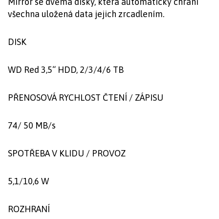
Mirror se dvěma disky, která automaticky chrání
všechna uložená data jejich zrcadlením.
DISK
WD Red 3,5“ HDD, 2/3/4/6 TB
PŘENOSOVÁ RYCHLOST ČTENÍ / ZÁPISU
74/ 50 MB/s
SPOTŘEBA V KLIDU / PROVOZ
5,1/10,6 W
ROZHRANÍ