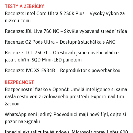
TESTY A ŽEBŘÍČKY
Recenze: Intel Core Ultra 5 250K Plus – Vysoký výkon za
nízkou cenu
Recenze: JBL Live 780 NC – Skvěle vybavená střední třída
Recenze: O2 Pods Ultra – Dostupná sluchátka s ANC
Recenze: TCL 75C7L – Otestovali jsme nového vládce
jasu s obřím SQD Mini-LED panelem
Recenze: JVC XS-E934B – Reproduktor s powerbankou
BEZPEČNOST
Bezpečnostní fiasko v OpenAI: Umělá inteligence si sama
našla cestu ven z izolovaného prostředí. Experti nad tím
žasnou
WhatsApp není jediný. Podvodníci mají nový fígl, dejte si
pozor na Signalu
Ihned si aktualizujte Windows. Microsoft opravil přes 600