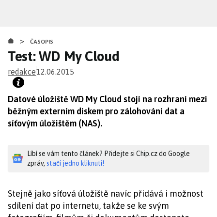
Přejít
k
hlavnímu
>
obsahu
ČASOPIS
Test: WD My Cloud
redakce
12.06.2015
Datové úložiště WD My Cloud stojí na rozhraní mezi
běžným externím diskem pro zálohování dat a
síťovým úložištěm (NAS).
Líbí se vám tento článek? Přidejte si Chip.cz do Google
zpráv,
stačí jedno kliknutí!
Stejně jako síťová úložiště navíc přidává i možnost
sdílení dat po internetu, takže se ke svým