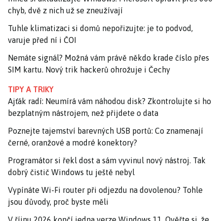
chyb, dvě z nich už se zneužívají
Tuhle klimatizaci si domů nepořizujte: je to podvod,
varuje před ní i ČOI
Nemáte signál? Možná vám právě někdo krade číslo přes
SIM kartu. Nový trik hackerů ohrožuje i Čechy
TIPY A TRIKY
Ajťák radí: Neumírá vám náhodou disk? Zkontrolujte si ho
bezplatným nástrojem, než přijdete o data
Poznejte tajemství barevných USB portů: Co znamenají
černé, oranžové a modré konektory?
Programátor si řekl dost a sám vyvinul nový nástroj. Tak
dobrý čistič Windows tu ještě nebyl
Vypínáte Wi-Fi router při odjezdu na dovolenou? Tohle
jsou důvody, proč byste měli
V říjnu 2026 končí jedna verze Windows 11. Ověřte si, že