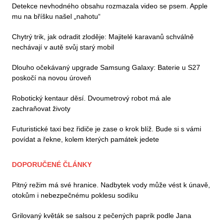
Detekce nevhodného obsahu rozmazala video se psem. Apple
mu na bříšku našel „nahotu“
Chytrý trik, jak odradit zloděje: Majitelé karavanů schválně
nechávají v autě svůj starý mobil
Dlouho očekávaný upgrade Samsung Galaxy: Baterie u S27
poskočí na novou úroveň
Robotický kentaur děsí. Dvoumetrový robot má ale
zachraňovat životy
Futuristické taxi bez řidiče je zase o krok blíž. Bude si s vámi
povídat a řekne, kolem kterých památek jedete
DOPORUČENÉ ČLÁNKY
Pitný režim má své hranice. Nadbytek vody může vést k únavě,
otokům i nebezpečnému poklesu sodíku
Grilovaný květák se salsou z pečených paprik podle Jana