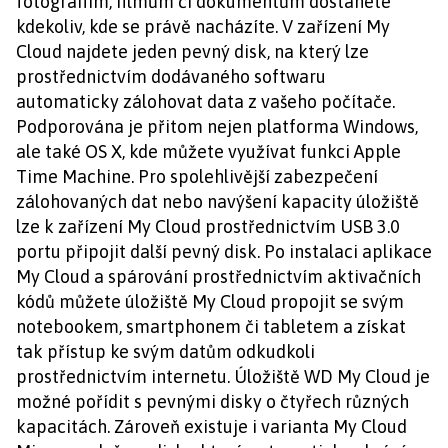
fotografiím, filmům či dokumentům dostanete
kdekoliv, kde se právě nacházíte. V zařízení My
Cloud najdete jeden pevný disk, na který lze
prostřednictvím dodávaného softwaru
automaticky zálohovat data z vašeho počítače.
Podporována je přitom nejen platforma Windows,
ale také OS X, kde můžete využívat funkci Apple
Time Machine. Pro spolehlivější zabezpečení
zálohovaných dat nebo navýšení kapacity úložiště
lze k zařízení My Cloud prostřednictvím USB 3.0
portu připojit další pevný disk. Po instalaci aplikace
My Cloud a spárování prostřednictvím aktivačních
kódů můžete úložiště My Cloud propojit se svým
notebookem, smartphonem či tabletem a získat
tak přístup ke svým datům odkudkoli
prostřednictvím internetu. Úložiště WD My Cloud je
možné pořídit s pevnými disky o čtyřech různých
kapacitách. Zároveň existuje i varianta My Cloud