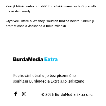
Zakrýt bříško nebo odhalit? Kodaňské maminky boří pravidla
mateřství i módy
Čtyři věci, které o Whitney Houston možná nevíte: Odmítl ji
bratr Michaela Jacksona a měla milenku
Kopírování obsahu je bez písemného
souhlasu BurdaMedia Extra s.r.o. zakázano
© 2026 BurdaMedia Extra s.r.o.