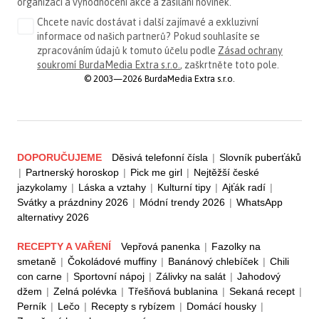
organizaci a vyhodnocení akce a zasílání novinek.
Chcete navíc dostávat i další zajímavé a exkluzivní
informace od našich partnerů? Pokud souhlasíte se
zpracováním údajů k tomuto účelu podle
Zásad ochrany
soukromí BurdaMedia Extra s.r.o.
, zaškrtněte toto pole.
© 2003—2026 BurdaMedia Extra s.r.o.
DOPORUČUJEME
Děsivá telefonní čísla
|
Slovník puberťáků
|
Partnerský horoskop
|
Pick me girl
|
Nejtěžší české
jazykolamy
|
Láska a vztahy
|
Kulturní tipy
|
Ajťák radí
|
Svátky a prázdniny 2026
|
Módní trendy 2026
|
WhatsApp
alternativy 2026
RECEPTY A VAŘENÍ
Vepřová panenka
|
Fazolky na
smetaně
|
Čokoládové muffiny
|
Banánový chlebíček
|
Chili
con carne
|
Sportovní nápoj
|
Zálivky na salát
|
Jahodový
džem
|
Zelná polévka
|
Třešňová bublanina
|
Sekaná recept
|
Perník
|
Lečo
|
Recepty s rybízem
|
Domácí housky
|