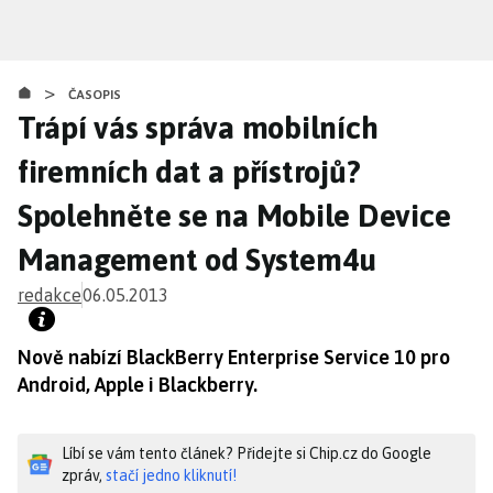
Přejít
k
hlavnímu
>
obsahu
ČASOPIS
Trápí vás správa mobilních
firemních dat a přístrojů?
Spolehněte se na Mobile Device
Management od System4u
redakce
06.05.2013
Nově nabízí BlackBerry Enterprise Service 10 pro
Android, Apple i Blackberry.
Líbí se vám tento článek? Přidejte si Chip.cz do Google
zpráv,
stačí jedno kliknutí!