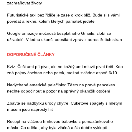
zachraňovat životy
Futuristické taxi bez řidiče je zase o krok blíž. Bude si s vámi
povídat a řekne, kolem kterých památek jedete
Google omezuje možnosti bezplatného Gmailu, zlobí se
uživatelé. V lednu ukončí odesílání zpráv z adres třetích stran
DOPORUČENÉ ČLÁNKY
Kvíz: Češi umí pít pivo, ale ne každý umí mluvit pivní řečí. Kdo
zná pojmy čochtan nebo patok, možná zvládne aspoň 6/10
Nadýchané americké palačinky: Těsto na pravé pancakes
nechte odpočinout a pozor na správný okamžik otočení
Zbavte se nadbytku úrody chytře. Cuketové špagety s mletým
masem jsou naprostý hit
Recept na vláčnou hrnkovou bábovku z pomazánkového
másla: Co udělat, aby byla vláčná a šla dobře vyklopit