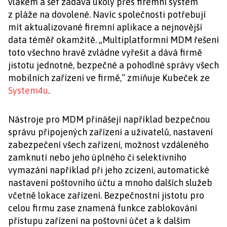
vlakem a šéf zadává úkoly přes firemní systém
z pláže na dovolené. Navíc společnosti potřebují
mít aktualizované firemní aplikace a nejnovější
data téměř okamžitě. „Multiplatformní MDM řešení
toto všechno hravě zvládne vyřešit a dává firmě
jistotu jednotné, bezpečné a pohodlné správy všech
mobilních zařízení ve firmě,“ zmiňuje Kubeček ze
System4u
.
Nástroje pro MDM přinášejí například bezpečnou
správu připojených zařízení a uživatelů, nastavení
zabezpečení všech zařízení, možnost vzdáleného
zamknutí nebo jeho úplného či selektivního
vymazání například při jeho zcizení, automatické
nastavení poštovního účtu a mnoho dalších služeb
včetně lokace zařízení. Bezpečnostní jistotu pro
celou firmu zase znamená funkce zablokování
přístupu zařízení na poštovní účet a k dalším