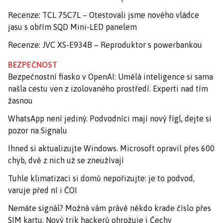
Recenze: TCL 75C7L – Otestovali jsme nového vládce
jasu s obřím SQD Mini-LED panelem
Recenze: JVC XS-E934B – Reproduktor s powerbankou
BEZPEČNOST
Bezpečnostní fiasko v OpenAI: Umělá inteligence si sama
našla cestu ven z izolovaného prostředí. Experti nad tím
žasnou
WhatsApp není jediný. Podvodníci mají nový fígl, dejte si
pozor na Signalu
Ihned si aktualizujte Windows. Microsoft opravil přes 600
chyb, dvě z nich už se zneužívají
Tuhle klimatizaci si domů nepořizujte: je to podvod,
varuje před ní i ČOI
Nemáte signál? Možná vám právě někdo krade číslo přes
SIM kartu. Nový trik hackerů ohrožuje i Čechy