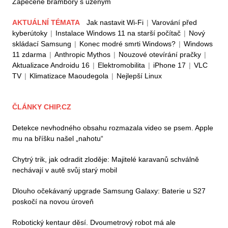
Zapečené brambory s uzeným
AKTUÁLNÍ TÉMATA
Jak nastavit Wi-Fi
|
Varování před
kyberútoky
|
Instalace Windows 11 na starší počítač
|
Nový
skládací Samsung
|
Konec modré smrti Windows?
|
Windows
11 zdarma
|
Anthropic Mythos
|
Nouzové otevírání pračky
|
Aktualizace Androidu 16
|
Elektromobilita
|
iPhone 17
|
VLC
TV
|
Klimatizace Maoudegola
|
Nejlepší Linux
ČLÁNKY CHIP.CZ
Detekce nevhodného obsahu rozmazala video se psem. Apple
mu na bříšku našel „nahotu“
Chytrý trik, jak odradit zloděje: Majitelé karavanů schválně
nechávají v autě svůj starý mobil
Dlouho očekávaný upgrade Samsung Galaxy: Baterie u S27
poskočí na novou úroveň
Robotický kentaur děsí. Dvoumetrový robot má ale