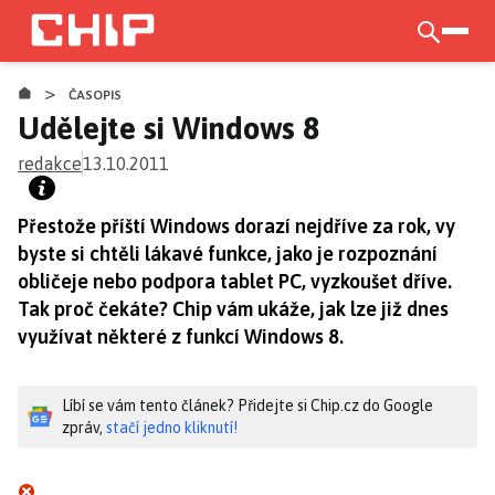
Přejít
k
otevří
hlavnímu
>
obsahu
ČASOPIS
Udělejte si Windows 8
redakce
13.10.2011
Přestože příští Windows dorazí nejdříve za rok, vy
byste si chtěli lákavé funkce, jako je rozpoznání
obličeje nebo podpora tablet PC, vyzkoušet dříve.
Tak proč čekáte? Chip vám ukáže, jak lze již dnes
využívat některé z funkcí Windows 8.
Líbí se vám tento článek? Přidejte si Chip.cz do Google
zpráv,
stačí jedno kliknutí!