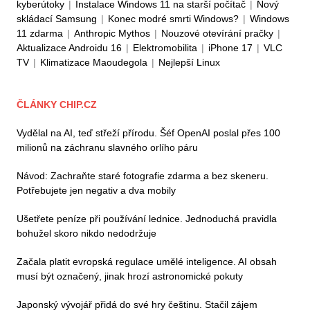
kyberútoky
|
Instalace Windows 11 na starší počítač
|
Nový
skládací Samsung
|
Konec modré smrti Windows?
|
Windows
11 zdarma
|
Anthropic Mythos
|
Nouzové otevírání pračky
|
Aktualizace Androidu 16
|
Elektromobilita
|
iPhone 17
|
VLC
TV
|
Klimatizace Maoudegola
|
Nejlepší Linux
ČLÁNKY CHIP.CZ
Vydělal na AI, teď střeží přírodu. Šéf OpenAI poslal přes 100
milionů na záchranu slavného orlího páru
Návod: Zachraňte staré fotografie zdarma a bez skeneru.
Potřebujete jen negativ a dva mobily
Ušetřete peníze při používání lednice. Jednoduchá pravidla
bohužel skoro nikdo nedodržuje
Začala platit evropská regulace umělé inteligence. AI obsah
musí být označený, jinak hrozí astronomické pokuty
Japonský vývojář přidá do své hry češtinu. Stačil zájem