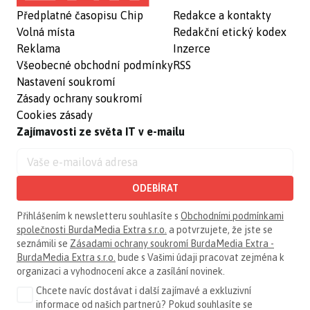
Předplatné časopisu Chip
Redakce a kontakty
Volná místa
Redakční etický kodex
Reklama
Inzerce
Všeobecné obchodní podmínky
RSS
Nastavení soukromí
Zásady ochrany soukromí
Cookies zásady
Zajímavosti ze světa IT v e-mailu
ODEBÍRAT
Přihlášením k newsletteru souhlasíte s
Obchodními podmínkami
společnosti BurdaMedia Extra s.r.o.
a potvrzujete, že jste se
seznámili se
Zásadami ochrany soukromí BurdaMedia Extra -
BurdaMedia Extra s.r.o.
bude s Vašimi údaji pracovat zejména k
organizaci a vyhodnocení akce a zasílání novinek.
Chcete navíc dostávat i další zajímavé a exkluzivní
informace od našich partnerů? Pokud souhlasíte se