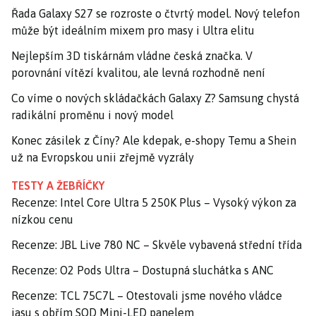
Řada Galaxy S27 se rozroste o čtvrtý model. Nový telefon
může být ideálním mixem pro masy i Ultra elitu
Nejlepším 3D tiskárnám vládne česká značka. V
porovnání vítězí kvalitou, ale levná rozhodně není
Co víme o nových skládačkách Galaxy Z? Samsung chystá
radikální proměnu i nový model
Konec zásilek z Číny? Ale kdepak, e-shopy Temu a Shein
už na Evropskou unii zřejmě vyzrály
TESTY A ŽEBŘÍČKY
Recenze: Intel Core Ultra 5 250K Plus – Vysoký výkon za
nízkou cenu
Recenze: JBL Live 780 NC – Skvěle vybavená střední třída
Recenze: O2 Pods Ultra – Dostupná sluchátka s ANC
Recenze: TCL 75C7L – Otestovali jsme nového vládce
jasu s obřím SQD Mini-LED panelem