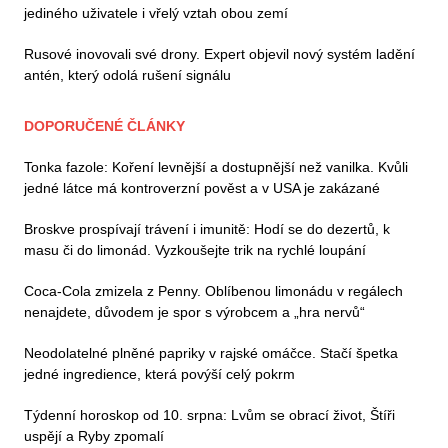
jediného uživatele i vřelý vztah obou zemí
Rusové inovovali své drony. Expert objevil nový systém ladění
antén, který odolá rušení signálu
DOPORUČENÉ ČLÁNKY
Tonka fazole: Koření levnější a dostupnější než vanilka. Kvůli
jedné látce má kontroverzní pověst a v USA je zakázané
Broskve prospívají trávení i imunitě: Hodí se do dezertů, k
masu či do limonád. Vyzkoušejte trik na rychlé loupání
Coca-Cola zmizela z Penny. Oblíbenou limonádu v regálech
nenajdete, důvodem je spor s výrobcem a „hra nervů“
Neodolatelné plněné papriky v rajské omáčce. Stačí špetka
jedné ingredience, která povýší celý pokrm
Týdenní horoskop od 10. srpna: Lvům se obrací život, Štíři
uspějí a Ryby zpomalí