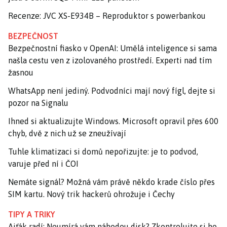
Recenze: JVC XS-E934B – Reproduktor s powerbankou
BEZPEČNOST
Bezpečnostní fiasko v OpenAI: Umělá inteligence si sama
našla cestu ven z izolovaného prostředí. Experti nad tím
žasnou
WhatsApp není jediný. Podvodníci mají nový fígl, dejte si
pozor na Signalu
Ihned si aktualizujte Windows. Microsoft opravil přes 600
chyb, dvě z nich už se zneužívají
Tuhle klimatizaci si domů nepořizujte: je to podvod,
varuje před ní i ČOI
Nemáte signál? Možná vám právě někdo krade číslo přes
SIM kartu. Nový trik hackerů ohrožuje i Čechy
TIPY A TRIKY
Ajťák radí: Neumírá vám náhodou disk? Zkontrolujte si ho