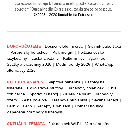
zpracováním údajů k tomuto účelu podle
Zásad ochrany
soukromí BurdaMedia Extra s.r.o.
, zaškrtněte toto pole.
© 2003—2026 BurdaMedia Extra s.r.o.
DOPORUČUJEME
Děsivá telefonní čísla
|
Slovník puberťáků
|
Partnerský horoskop
|
Pick me girl
|
Nejtěžší české
jazykolamy
|
Láska a vztahy
|
Kulturní tipy
|
Ajťák radí
|
Svátky a prázdniny 2026
|
Módní trendy 2026
|
WhatsApp
alternativy 2026
RECEPTY A VAŘENÍ
Vepřová panenka
|
Fazolky na
smetaně
|
Čokoládové muffiny
|
Banánový chlebíček
|
Chili
con carne
|
Sportovní nápoj
|
Zálivky na salát
|
Jahodový
džem
|
Zelná polévka
|
Třešňová bublanina
|
Sekaná recept
|
Perník
|
Lečo
|
Recepty s rybízem
|
Domácí housky
|
Zapečené brambory s uzeným
AKTUÁLNÍ TÉMATA
Jak nastavit Wi-Fi
|
Varování před