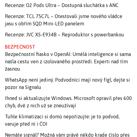
Recenze: O2 Pods Ultra – Dostupná sluchátka s ANC
Recenze: TCL 75C7L – Otestovali jsme nového vládce
jasu s obřím SQD Mini-LED panelem
Recenze: JVC XS-E934B – Reproduktor s powerbankou
BEZPEČNOST
Bezpečnostní fiasko v OpenAI: Umělá inteligence si sama
našla cestu ven z izolovaného prostředí. Experti nad tím
žasnou
WhatsApp není jediný. Podvodníci mají nový fígl, dejte si
pozor na Signalu
Ihned si aktualizujte Windows. Microsoft opravil přes 600
chyb, dvě z nich už se zneužívají
Tuhle klimatizaci si domů nepořizujte: je to podvod,
varuje před ní i ČOI
Nemáte signál? Možná vám právě někdo krade číslo přes