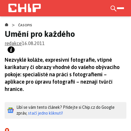
Přejít
k
otevří
hlavnímu
>
obsahu
ČASOPIS
Umění pro každého
redakce
16.08.2011
Nezvyklé koláže, expresivní fotografie, vtipné
karikatury či obrazy vhodné do vašeho obývacího
pokoje: specialisté na práci s fotografiemi –
aplikace pro úpravu fotografií – neznají tvůrčí
hranice.
Líbí se vám tento článek? Přidejte si Chip.cz do Google
zpráv,
stačí jedno kliknutí!