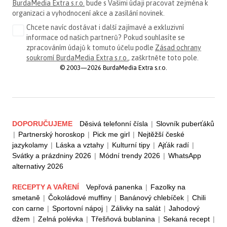
BurdaMedia Extra s.r.o.
bude s Vašimi údaji pracovat zejména k
organizaci a vyhodnocení akce a zasílání novinek.
Chcete navíc dostávat i další zajímavé a exkluzivní
informace od našich partnerů? Pokud souhlasíte se
zpracováním údajů k tomuto účelu podle
Zásad ochrany
soukromí BurdaMedia Extra s.r.o.
, zaškrtněte toto pole.
© 2003—2026 BurdaMedia Extra s.r.o.
DOPORUČUJEME
Děsivá telefonní čísla
|
Slovník puberťáků
|
Partnerský horoskop
|
Pick me girl
|
Nejtěžší české
jazykolamy
|
Láska a vztahy
|
Kulturní tipy
|
Ajťák radí
|
Svátky a prázdniny 2026
|
Módní trendy 2026
|
WhatsApp
alternativy 2026
RECEPTY A VAŘENÍ
Vepřová panenka
|
Fazolky na
smetaně
|
Čokoládové muffiny
|
Banánový chlebíček
|
Chili
con carne
|
Sportovní nápoj
|
Zálivky na salát
|
Jahodový
džem
|
Zelná polévka
|
Třešňová bublanina
|
Sekaná recept
|