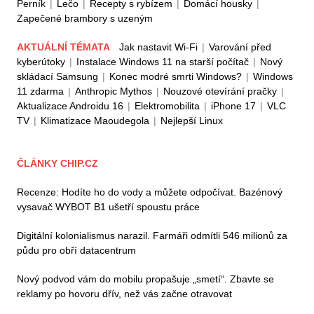
Perník
|
Lečo
|
Recepty s rybízem
|
Domácí housky
|
Zapečené brambory s uzeným
AKTUÁLNÍ TÉMATA
Jak nastavit Wi-Fi
|
Varování před
kyberútoky
|
Instalace Windows 11 na starší počítač
|
Nový
skládací Samsung
|
Konec modré smrti Windows?
|
Windows
11 zdarma
|
Anthropic Mythos
|
Nouzové otevírání pračky
|
Aktualizace Androidu 16
|
Elektromobilita
|
iPhone 17
|
VLC
TV
|
Klimatizace Maoudegola
|
Nejlepší Linux
ČLÁNKY CHIP.CZ
Recenze: Hodíte ho do vody a můžete odpočívat. Bazénový
vysavač WYBOT B1 ušetří spoustu práce
Digitální kolonialismus narazil. Farmáři odmítli 546 milionů za
půdu pro obří datacentrum
Nový podvod vám do mobilu propašuje „smetí“. Zbavte se
reklamy po hovoru dřív, než vás začne otravovat