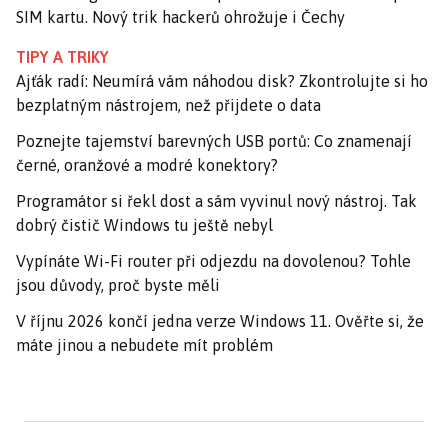
SIM kartu. Nový trik hackerů ohrožuje i Čechy
TIPY A TRIKY
Ajťák radí: Neumírá vám náhodou disk? Zkontrolujte si ho
bezplatným nástrojem, než přijdete o data
Poznejte tajemství barevných USB portů: Co znamenají
černé, oranžové a modré konektory?
Programátor si řekl dost a sám vyvinul nový nástroj. Tak
dobrý čistič Windows tu ještě nebyl
Vypínáte Wi-Fi router při odjezdu na dovolenou? Tohle
jsou důvody, proč byste měli
V říjnu 2026 končí jedna verze Windows 11. Ověřte si, že
máte jinou a nebudete mít problém