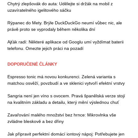
Chytrý zlepšovák do auta: Udělejte si držák na mobil z
uzavíratelného igelitového sáčku
Rýpanec do Mety. Brýle DuckDuckGo neumí vůbec nic, ale
právě proto se vyprodaly během několika dní
Ajťák radí: Některé aplikace od Googlu umí vyždímat baterii
telefonu. Omezte jejich práci na pozadí
DOPORUČENÉ ČLÁNKY
Espresso tonic má novou konkurenci. Zelená varianta s
matchou osvěží, povzbudí a ve sklenici vytvoří efektní vrstvy
Sangria není jen víno s ovocem. Pravá španělská verze stojí
na kvalitním základu a detailu, který mění výslednou chuť
Zavařování malého množství bez hrnce: Mikrovlnka vše
zvládne bleskově a bez dřiny
Jak připravit perfektní domácí iontový nápoj: Potřebujete jen