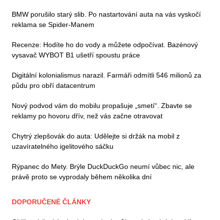
BMW porušilo starý slib. Po nastartování auta na vás vyskočí
reklama se Spider-Manem
Recenze: Hodíte ho do vody a můžete odpočívat. Bazénový
vysavač WYBOT B1 ušetří spoustu práce
Digitální kolonialismus narazil. Farmáři odmítli 546 milionů za
půdu pro obří datacentrum
Nový podvod vám do mobilu propašuje „smetí“. Zbavte se
reklamy po hovoru dřív, než vás začne otravovat
Chytrý zlepšovák do auta: Udělejte si držák na mobil z
uzavíratelného igelitového sáčku
Rýpanec do Mety. Brýle DuckDuckGo neumí vůbec nic, ale
právě proto se vyprodaly během několika dní
DOPORUČENÉ ČLÁNKY