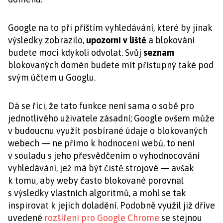
Google na to při příštím vyhledávání, které by jinak
výsledky zobrazilo,
upozorní v liště
a blokování
budete moci kdykoli odvolat. Svůj
seznam
blokovaných domén budete mít přístupný také pod
svým účtem u Googlu.
Dá se říci, že tato funkce není sama o sobě pro
jednotlivého uživatele zásadní; Google ovšem může
v budoucnu využít posbírané údaje o blokovaných
webech — ne přímo k hodnocení webů, to není
v souladu s jeho přesvědčením o vyhodnocování
vyhledávání, jež má být čistě strojové — avšak
k tomu, aby weby často blokované porovnal
s výsledky vlastních algoritmů, a mohl se tak
inspirovat k jejich doladění. Podobně využil již dříve
uvedené
rozšíření pro Google Chrome
se stejnou