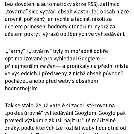
bez dovolení a automaticky skrze RSS), zatímco
„továrna“ sice vytváří obsah vlastní, leč obsah nízké
úrovně, pořízený jen rychle a lacině, nikoli za
účelem přinesení hodnoty čtenářům, nýbrž za
účelem pokrytí výrazů oblíbených ve vyhledávání.
„Farmy“ i „továrny“ byly mimořádně dobře
optimalizované pro vyhledání Googlem —
přinejmenším
na čas
— a pronikaly na přední místa
ve výsledcích, i před weby, z nichž obsah původně
pocházel, anebo před weby s obsahem
hodnotnějším.
Tak se stalo, že uživatelé si začali stěžovat na
„pokles úrovně“ vyhledávání Googlem. Google pak
provedl výzkum a zkusil najít určité měřitelné
znaky, podle kterých lze rozlišit weby hodnotné od