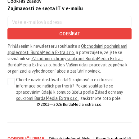
Cookies zásady
Zajímavosti ze světa IT v e-mailu
ODEBÍRAT
Přihlášením k newsletteru souhlasíte s
Obchodními podmínkami
společnosti BurdaMedia Extra s.r.o.
a potvrzujete, že jste se
seznámili se
Zásadami ochrany soukromí BurdaMedia Extra -
BurdaMedia Extra s.r.o.
bude s Vašimi údaji pracovat zejména k
organizaci a vyhodnocení akce a zasílání novinek.
Chcete navíc dostávat i další zajímavé a exkluzivní
informace od našich partnerů? Pokud souhlasíte se
zpracováním údajů k tomuto účelu podle
Zásad ochrany
soukromí BurdaMedia Extra s.r.o.
, zaškrtněte toto pole.
© 2003—2026 BurdaMedia Extra s.r.o.
DOPORUČUJEME
Děsivá telefonní čísla
|
Slovník puberťáků