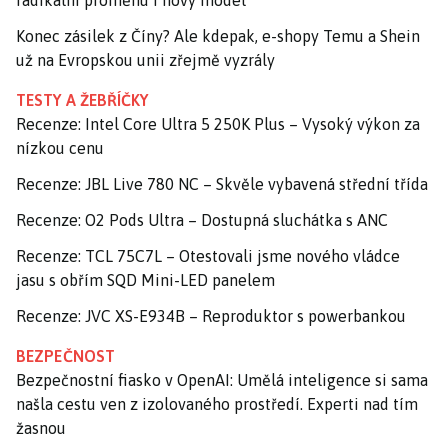
radikální proměnu i nový model
Konec zásilek z Číny? Ale kdepak, e-shopy Temu a Shein
už na Evropskou unii zřejmě vyzrály
TESTY A ŽEBŘÍČKY
Recenze: Intel Core Ultra 5 250K Plus – Vysoký výkon za
nízkou cenu
Recenze: JBL Live 780 NC – Skvěle vybavená střední třída
Recenze: O2 Pods Ultra – Dostupná sluchátka s ANC
Recenze: TCL 75C7L – Otestovali jsme nového vládce
jasu s obřím SQD Mini-LED panelem
Recenze: JVC XS-E934B – Reproduktor s powerbankou
BEZPEČNOST
Bezpečnostní fiasko v OpenAI: Umělá inteligence si sama
našla cestu ven z izolovaného prostředí. Experti nad tím
žasnou