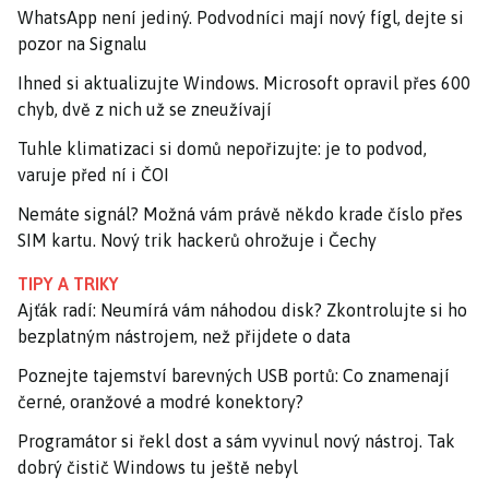
WhatsApp není jediný. Podvodníci mají nový fígl, dejte si
pozor na Signalu
Ihned si aktualizujte Windows. Microsoft opravil přes 600
chyb, dvě z nich už se zneužívají
Tuhle klimatizaci si domů nepořizujte: je to podvod,
varuje před ní i ČOI
Nemáte signál? Možná vám právě někdo krade číslo přes
SIM kartu. Nový trik hackerů ohrožuje i Čechy
TIPY A TRIKY
Ajťák radí: Neumírá vám náhodou disk? Zkontrolujte si ho
bezplatným nástrojem, než přijdete o data
Poznejte tajemství barevných USB portů: Co znamenají
černé, oranžové a modré konektory?
Programátor si řekl dost a sám vyvinul nový nástroj. Tak
dobrý čistič Windows tu ještě nebyl