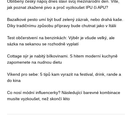
Oblíbený český nápoj dnes slaví svůj mezinárodní den. Víte,
jak poznat zkažené pivo a proč vyzkoušet IPU či APU?
Bazalkové pesto umí být buď zelený zázrak, nebo drahá kaše.
Díky tradičnímu způsobu přípravy bude chutnat jako v Itálii
Test občerstvení na benzinkách: Výběr je všude velký, ale
sázka na sekanou se rozhodně vyplatí
Cottage sýr je nabitý bílkovinami. S hitem moderní kuchyně
zapomenete na nudnou dietu
Víkend pro sebe: 5 tipů kam vyrazit na festival, drink, rande a
do kina
Co nosí módní influencerky? Následující barevné kombinace
musíte vyzkoušet, než skončí léto