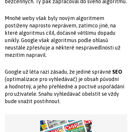
bezcenných. Ty pak zapracoval do svého algoritmu.
Mnohé weby však byly novým algoritmem
postiženy naprosto neprávem, zatímco jiné, na
které algoritmus cílil, dočasně většímu dopadu
unikly. Google však algoritmus podle ohlasů
neustále zpřesňuje a některé nespravedlnosti už
mezitím napravil.
Google už léta razí zásadu, že jediné správné
SEO
(optimalizace pro vyhledávač) je obsah původní
a hodnotný, a jeho přehledné a poctivé uspořádání
pro uživatele. Snahu vyhledávač obelstít se vždy
bude snažit postihnout.