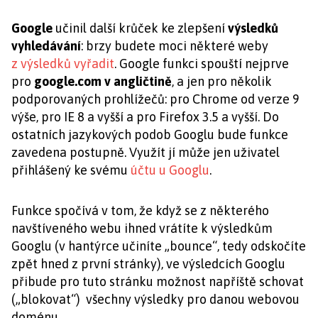
Google
učinil další krůček ke zlepšení
výsledků
vyhledávání
: brzy budete moci některé weby
z výsledků vyřadit
. Google funkci spouští nejprve
pro
google.com v angličtině
, a jen pro několik
podporovaných prohlížečů: pro Chrome od verze 9
výše, pro IE 8 a vyšší a pro Firefox 3.5 a vyšší. Do
ostatních jazykových podob Googlu bude funkce
zavedena postupně. Využít jí může jen uživatel
přihlášený ke svému
účtu u Googlu
.
Funkce spočívá v tom, že když se z některého
navštíveného webu ihned vrátíte k výsledkům
Googlu (v hantýrce učiníte „bounce“, tedy odskočíte
zpět hned z první stránky), ve výsledcích Googlu
přibude pro tuto stránku možnost napříště schovat
(„blokovat“) všechny výsledky pro danou webovou
doménu.