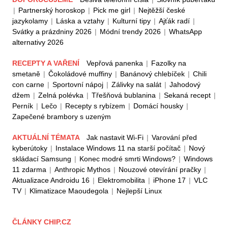
|
Partnerský horoskop
|
Pick me girl
|
Nejtěžší české
jazykolamy
|
Láska a vztahy
|
Kulturní tipy
|
Ajťák radí
|
Svátky a prázdniny 2026
|
Módní trendy 2026
|
WhatsApp
alternativy 2026
RECEPTY A VAŘENÍ
Vepřová panenka
|
Fazolky na
smetaně
|
Čokoládové muffiny
|
Banánový chlebíček
|
Chili
con carne
|
Sportovní nápoj
|
Zálivky na salát
|
Jahodový
džem
|
Zelná polévka
|
Třešňová bublanina
|
Sekaná recept
|
Perník
|
Lečo
|
Recepty s rybízem
|
Domácí housky
|
Zapečené brambory s uzeným
AKTUÁLNÍ TÉMATA
Jak nastavit Wi-Fi
|
Varování před
kyberútoky
|
Instalace Windows 11 na starší počítač
|
Nový
skládací Samsung
|
Konec modré smrti Windows?
|
Windows
11 zdarma
|
Anthropic Mythos
|
Nouzové otevírání pračky
|
Aktualizace Androidu 16
|
Elektromobilita
|
iPhone 17
|
VLC
TV
|
Klimatizace Maoudegola
|
Nejlepší Linux
ČLÁNKY CHIP.CZ