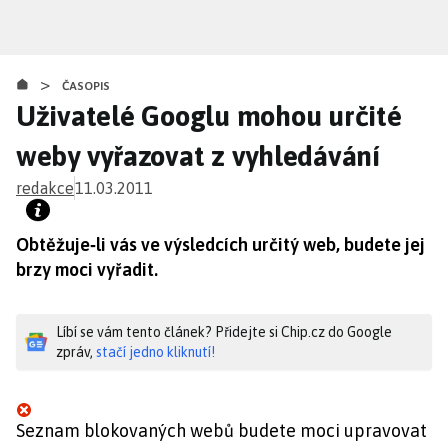
Přejít
k
hlavnímu
>
obsahu
ČASOPIS
Uživatelé Googlu mohou určité
weby vyřazovat z vyhledávání
redakce
11.03.2011
Obtěžuje‑li vás ve výsledcích určitý web, budete jej
brzy moci vyřadit.
Líbí se vám tento článek? Přidejte si Chip.cz do Google
zpráv,
stačí jedno kliknutí!
Seznam blokovaných webů budete moci upravovat