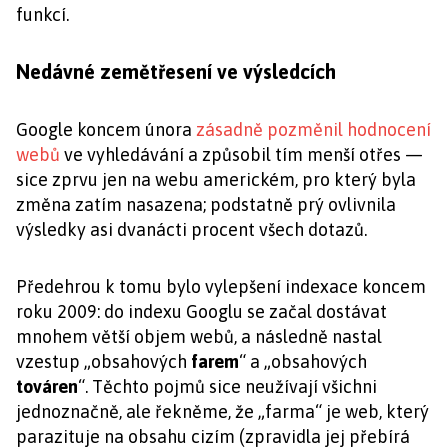
funkcí.
Nedávné zemětřesení ve výsledcích
Google koncem února
zásadně pozměnil hodnocení
webů
ve vyhledávání a způsobil tím menší otřes —
sice zprvu jen na webu americkém, pro který byla
změna zatím nasazena; podstatně prý ovlivnila
výsledky asi dvanácti procent všech dotazů.
Předehrou k tomu bylo vylepšení indexace koncem
roku 2009: do indexu Googlu se začal dostávat
mnohem větší objem webů, a následně nastal
vzestup „obsahových
farem
“ a „obsahových
továren
“. Těchto pojmů sice neužívají všichni
jednoznačně, ale řekněme, že „farma“ je web, který
parazituje na obsahu cizím (zpravidla jej přebírá