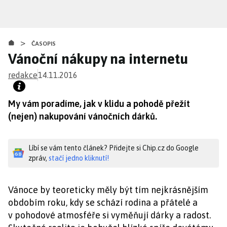
Přejít
k
hlavnímu
>
obsahu
ČASOPIS
Vánoční nákupy na internetu
redakce
14.11.2016
My vám poradíme, jak v klidu a pohodě přežít
(nejen) nakupování vánočních dárků.
Líbí se vám tento článek? Přidejte si Chip.cz do Google
zpráv,
stačí jedno kliknutí!
Vánoce by teoreticky měly být tím nejkrásnějším
obdobím roku, kdy se schází rodina a přátelé a
v pohodové atmosféře si vyměňují dárky a radost.