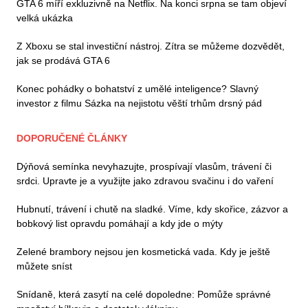
GTA 6 míří exkluzivně na Netflix. Na konci srpna se tam objeví
velká ukázka
Z Xboxu se stal investiční nástroj. Zítra se můžeme dozvědět,
jak se prodává GTA 6
Konec pohádky o bohatství z umělé inteligence? Slavný
investor z filmu Sázka na nejistotu věští trhům drsný pád
DOPORUČENÉ ČLÁNKY
Dýňová semínka nevyhazujte, prospívají vlasům, trávení či
srdci. Upravte je a využijte jako zdravou svačinu i do vaření
Hubnutí, trávení i chutě na sladké. Víme, kdy skořice, zázvor a
bobkový list opravdu pomáhají a kdy jde o mýty
Zelené brambory nejsou jen kosmetická vada. Kdy je ještě
můžete sníst
Snídaně, která zasytí na celé dopoledne: Pomůže správné