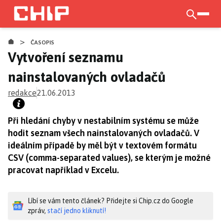
Přejít
k
otevří
hlavnímu
>
obsahu
ČASOPIS
Vytvoření seznamu
nainstalovaných ovladačů
redakce
21.06.2013
Při hledání chyby v nestabilním systému se může
hodit seznam všech nainstalovaných ovladačů. V
ideálním případě by měl být v textovém formátu
CSV (comma-separated values), se kterým je možné
pracovat například v Excelu.
Líbí se vám tento článek? Přidejte si Chip.cz do Google
zpráv,
stačí jedno kliknutí!