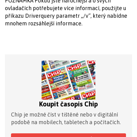
POZNÁMKA Pokud jste náročnější a o svých
ovladačích potřebujete více informací, použijte u
příkazu Driverquery parametr „/v“, který nabídne
mnohem rozsáhlejší informace.
Koupit časopis Chip
Chip je možné číst v tištěné nebo v digitální
podobě na mobilech, tabletech a počítačích.