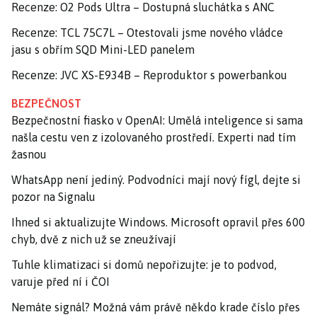
Recenze: O2 Pods Ultra – Dostupná sluchátka s ANC
Recenze: TCL 75C7L – Otestovali jsme nového vládce
jasu s obřím SQD Mini-LED panelem
Recenze: JVC XS-E934B – Reproduktor s powerbankou
BEZPEČNOST
Bezpečnostní fiasko v OpenAI: Umělá inteligence si sama
našla cestu ven z izolovaného prostředí. Experti nad tím
žasnou
WhatsApp není jediný. Podvodníci mají nový fígl, dejte si
pozor na Signalu
Ihned si aktualizujte Windows. Microsoft opravil přes 600
chyb, dvě z nich už se zneužívají
Tuhle klimatizaci si domů nepořizujte: je to podvod,
varuje před ní i ČOI
Nemáte signál? Možná vám právě někdo krade číslo přes