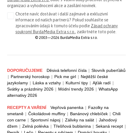
organizaci a vyhodnocení akce a zasílání novinek.
Chcete navíc dostávat i další zajímavé a exkluzivní
informace od našich partnerů? Pokud souhlasíte se
zpracováním údajů k tomuto účelu podle
Zásad ochrany
soukromí BurdaMedia Extra s.r.o.
, zaškrtněte toto pole.
© 2003—2026 BurdaMedia Extra s.r.o.
DOPORUČUJEME
Děsivá telefonní čísla
|
Slovník puberťáků
|
Partnerský horoskop
|
Pick me girl
|
Nejtěžší české
jazykolamy
|
Láska a vztahy
|
Kulturní tipy
|
Ajťák radí
|
Svátky a prázdniny 2026
|
Módní trendy 2026
|
WhatsApp
alternativy 2026
RECEPTY A VAŘENÍ
Vepřová panenka
|
Fazolky na
smetaně
|
Čokoládové muffiny
|
Banánový chlebíček
|
Chili
con carne
|
Sportovní nápoj
|
Zálivky na salát
|
Jahodový
džem
|
Zelná polévka
|
Třešňová bublanina
|
Sekaná recept
|
Perník
|
Lečo
|
Recepty s rybízem
|
Domácí housky
|