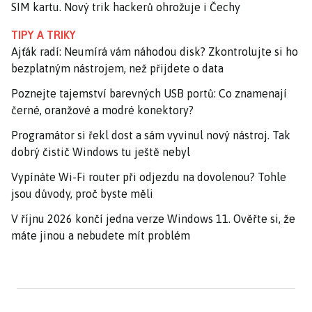
SIM kartu. Nový trik hackerů ohrožuje i Čechy
TIPY A TRIKY
Ajťák radí: Neumírá vám náhodou disk? Zkontrolujte si ho
bezplatným nástrojem, než přijdete o data
Poznejte tajemství barevných USB portů: Co znamenají
černé, oranžové a modré konektory?
Programátor si řekl dost a sám vyvinul nový nástroj. Tak
dobrý čistič Windows tu ještě nebyl
Vypínáte Wi-Fi router při odjezdu na dovolenou? Tohle
jsou důvody, proč byste měli
V říjnu 2026 končí jedna verze Windows 11. Ověřte si, že
máte jinou a nebudete mít problém