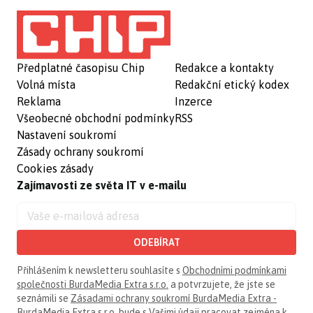
Předplatné časopisu Chip
Redakce a kontakty
Volná místa
Redakční etický kodex
Reklama
Inzerce
Všeobecné obchodní podmínky
RSS
Nastavení soukromí
Zásady ochrany soukromí
Cookies zásady
Zajímavosti ze světa IT v e-mailu
ODEBÍRAT
Přihlášením k newsletteru souhlasíte s
Obchodními podmínkami
společnosti BurdaMedia Extra s.r.o.
a potvrzujete, že jste se
seznámili se
Zásadami ochrany soukromí BurdaMedia Extra -
BurdaMedia Extra s.r.o.
bude s Vašimi údaji pracovat zejména k