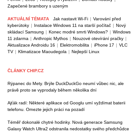
Zapečené brambory s uzeným
AKTUÁLNÍ TÉMATA
Jak nastavit Wi-Fi
|
Varování před
kyberútoky
|
Instalace Windows 11 na starší počítač
|
Nový
skládací Samsung
|
Konec modré smrti Windows?
|
Windows
11 zdarma
|
Anthropic Mythos
|
Nouzové otevírání pračky
|
Aktualizace Androidu 16
|
Elektromobilita
|
iPhone 17
|
VLC
TV
|
Klimatizace Maoudegola
|
Nejlepší Linux
ČLÁNKY CHIP.CZ
Rýpanec do Mety. Brýle DuckDuckGo neumí vůbec nic, ale
právě proto se vyprodaly během několika dní
Ajťák radí: Některé aplikace od Googlu umí vyždímat baterii
telefonu. Omezte jejich práci na pozadí
Téměř dokonalé chytré hodinky. Nová generace Samsung
Galaxy Watch Ultra2 odstranila nedostatky svého předchůdce