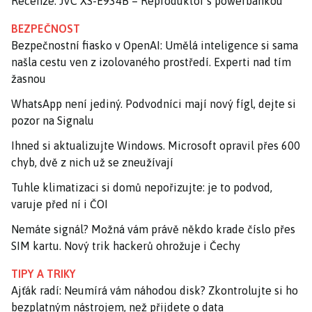
Recenze: JVC XS-E934B – Reproduktor s powerbankou
BEZPEČNOST
Bezpečnostní fiasko v OpenAI: Umělá inteligence si sama
našla cestu ven z izolovaného prostředí. Experti nad tím
žasnou
WhatsApp není jediný. Podvodníci mají nový fígl, dejte si
pozor na Signalu
Ihned si aktualizujte Windows. Microsoft opravil přes 600
chyb, dvě z nich už se zneužívají
Tuhle klimatizaci si domů nepořizujte: je to podvod,
varuje před ní i ČOI
Nemáte signál? Možná vám právě někdo krade číslo přes
SIM kartu. Nový trik hackerů ohrožuje i Čechy
TIPY A TRIKY
Ajťák radí: Neumírá vám náhodou disk? Zkontrolujte si ho
bezplatným nástrojem, než přijdete o data