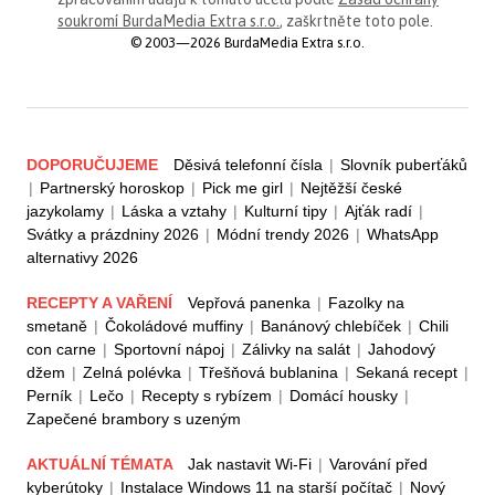
soukromí BurdaMedia Extra s.r.o.
, zaškrtněte toto pole.
© 2003—2026 BurdaMedia Extra s.r.o.
DOPORUČUJEME
Děsivá telefonní čísla
|
Slovník puberťáků
|
Partnerský horoskop
|
Pick me girl
|
Nejtěžší české
jazykolamy
|
Láska a vztahy
|
Kulturní tipy
|
Ajťák radí
|
Svátky a prázdniny 2026
|
Módní trendy 2026
|
WhatsApp
alternativy 2026
RECEPTY A VAŘENÍ
Vepřová panenka
|
Fazolky na
smetaně
|
Čokoládové muffiny
|
Banánový chlebíček
|
Chili
con carne
|
Sportovní nápoj
|
Zálivky na salát
|
Jahodový
džem
|
Zelná polévka
|
Třešňová bublanina
|
Sekaná recept
|
Perník
|
Lečo
|
Recepty s rybízem
|
Domácí housky
|
Zapečené brambory s uzeným
AKTUÁLNÍ TÉMATA
Jak nastavit Wi-Fi
|
Varování před
kyberútoky
|
Instalace Windows 11 na starší počítač
|
Nový