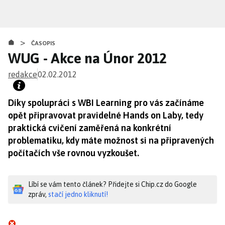
Přejít
k
hlavnímu
>
obsahu
ČASOPIS
WUG - Akce na Únor 2012
redakce
02.02.2012
Díky spolupráci s WBI Learning pro vás začínáme
opět připravovat pravidelné Hands on Laby, tedy
praktická cvičení zaměřená na konkrétní
problematiku, kdy máte možnost si na připravených
počítačích vše rovnou vyzkoušet.
Líbí se vám tento článek? Přidejte si Chip.cz do Google
zpráv,
stačí jedno kliknutí!