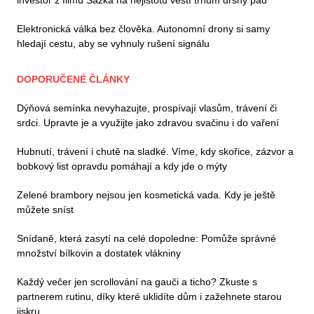
investor z filmu Sázka na nejistotu věští trhům drsný pád
Elektronická válka bez člověka. Autonomní drony si samy
hledají cestu, aby se vyhnuly rušení signálu
DOPORUČENÉ ČLÁNKY
Dýňová semínka nevyhazujte, prospívají vlasům, trávení či
srdci. Upravte je a využijte jako zdravou svačinu i do vaření
Hubnutí, trávení i chutě na sladké. Víme, kdy skořice, zázvor a
bobkový list opravdu pomáhají a kdy jde o mýty
Zelené brambory nejsou jen kosmetická vada. Kdy je ještě
můžete sníst
Snídaně, která zasytí na celé dopoledne: Pomůže správné
množství bílkovin a dostatek vlákniny
Každý večer jen scrollování na gauči a ticho? Zkuste s
partnerem rutinu, díky které uklidíte dům i zažehnete starou
jiskru