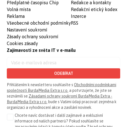
Předplatné časopisu Chip
Redakce a kontakty
Volná místa
Redakční etický kodex
Reklama
Inzerce
Všeobecné obchodní podmínky
RSS
Nastavení soukromí
Zásady ochrany soukromí
Cookies zásady
Zajímavosti ze světa IT v e-mailu
ODEBÍRAT
Přihlášením k newsletteru souhlasíte s
Obchodními podmínkami
společnosti BurdaMedia Extra s.r.o.
a potvrzujete, že jste se
seznámili se
Zásadami ochrany soukromí BurdaMedia Extra -
BurdaMedia Extra s.r.o.
bude s Vašimi údaji pracovat zejména k
organizaci a vyhodnocení akce a zasílání novinek.
Chcete navíc dostávat i další zajímavé a exkluzivní
informace od našich partnerů? Pokud souhlasíte se
zpracováním údajů k tomuto účelu podle
Zásad ochrany