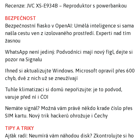
Recenze: JVC XS-E934B – Reproduktor s powerbankou
BEZPEČNOST
Bezpečnostní fiasko v OpenAI: Umělá inteligence si sama
našla cestu ven z izolovaného prostředí. Experti nad tím
žasnou
WhatsApp není jediný. Podvodníci mají nový fígl, dejte si
pozor na Signalu
Ihned si aktualizujte Windows. Microsoft opravil přes 600
chyb, dvě z nich už se zneužívají
Tuhle klimatizaci si domů nepořizujte: je to podvod,
varuje před ní i ČOI
Nemáte signál? Možná vám právě někdo krade číslo přes
SIM kartu. Nový trik hackerů ohrožuje i Čechy
TIPY A TRIKY
Ajťák radí: Neumírá vám náhodou disk? Zkontrolujte si ho