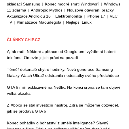
skládací Samsung
|
Konec modré smrti Windows?
|
Windows
11 zdarma
|
Anthropic Mythos
|
Nouzové otevírání pračky
|
Aktualizace Androidu 16
|
Elektromobilita
|
iPhone 17
|
VLC
TV
|
Klimatizace Maoudegola
|
Nejlepší Linux
ČLÁNKY CHIP.CZ
Ajťák radí: Některé aplikace od Googlu umí vyždímat baterii
telefonu. Omezte jejich práci na pozadí
Téměř dokonalé chytré hodinky. Nová generace Samsung
Galaxy Watch Ultra2 odstranila nedostatky svého předchůdce
GTA 6 míří exkluzivně na Netflix. Na konci srpna se tam objeví
velká ukázka
Z Xboxu se stal investiční nástroj. Zítra se můžeme dozvědět,
jak se prodává GTA 6
Konec pohádky o bohatství z umělé inteligence? Slavný