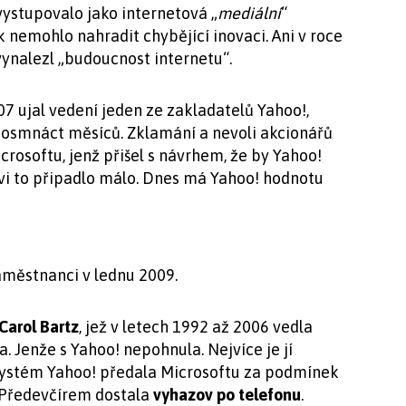
ystupovalo jako internetová „
mediální
“
 nemohlo nahradit chybějící inovaci. Ani v roce
ynalezl „budoucnost internetu“.
07 ujal vedení jeden ze zakladatelů Yahoo!,
 osmnáct měsíců. Zklamání a nevoli akcionářů
rosoftu, jenž přišel s návrhem, že by Yahoo!
vi to připadlo málo. Dnes má Yahoo! hodnotu
aměstnanci v lednu 2009.
Carol Bartz
, jež v letech 1992 až 2006 vedla
a. Jenže s Yahoo! nepohnula. Nejvíce je jí
 systém Yahoo! předala Microsoftu za podmínek
 Předevčírem dostala
vyhazov po telefonu
.