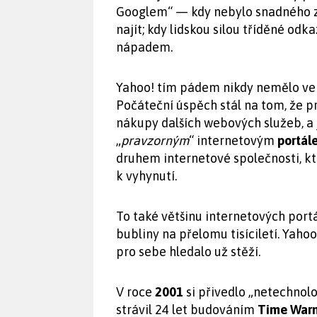
Googlem“ — kdy nebylo snadného zp
najít; kdy lidskou silou tříděné odk
nápadem.
Yahoo! tím pádem nikdy nemělo ve 
Počáteční úspěch stál na tom, že pr
nákupy dalších webových služeb, a j
„
pravzorným
“ internetovým
portá
druhem internetové společnosti, kt
k vyhynutí.
To také většinu internetových port
bubliny na přelomu tisíciletí. Yahoo
pro sebe hledalo už stěží.
V roce
2001
si přivedlo „netechnol
strávil 24 let budováním
Time War