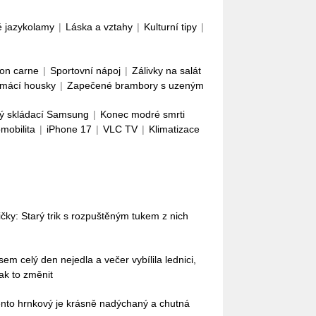
é jazykolamy
|
Láska a vztahy
|
Kulturní tipy
|
con carne
|
Sportovní nápoj
|
Zálivky na salát
mácí housky
|
Zapečené brambory s uzeným
ý skládací Samsung
|
Konec modré smrti
omobilita
|
iPhone 17
|
VLC TV
|
Klimatizace
ky: Starý trik s rozpuštěným tukem z nich
em celý den nejedla a večer vybílila lednici,
ak to změnit
Tento hrnkový je krásně nadýchaný a chutná