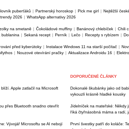
lovník puberťáků
|
Partnerský horoskop
|
Pick me girl
|
Nejtěžší česk
trendy 2026
|
WhatsApp alternativy 2026
zolky na smetaně
|
Čokoládové muffiny
|
Banánový chlebíček
|
Chili 
 bublanina
|
Sekaná recept
|
Perník
|
Lečo
|
Recepty s rybízem
|
Do
rování před kyberútoky
|
Instalace Windows 11 na starší počítač
|
Nov
 Mythos
|
Nouzové otevírání pračky
|
Aktualizace Androidu 16
|
Elektr
DOPORUČENÉ ČLÁNKY
íží. Apple zatlačil na Microsoft
Dokonalé škubánky jako od babič
vykouzlí krásně hladké kousky
hou přes Bluetooth snadno otevřít
Jídelníček na mateřské: Někdy js
říká čtyřnásobná máma a radí, j
e: Vývojář Microsoftu se AI nebojí
První švestky patří do koláče: 