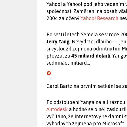
Yahoo! a Yahoo! pod jeho vedením v
společnost. Zaměření na obsah však
2004 založený
Yahoo! Research
nev
Po šesti letech Semela se v roce 20
Jerry Yang
. Nevydržel dlouho — jen
si vysloužil zejména odmítnutím Mic
převzal za
45 miliard dolarů
. Yango
sedmnáct miliard…
Carol Bartz na prvním setkání se z
Po odstoupení Yanga najali ráznou
Autodesk
a hodně se o něj zasloužil
vyčítáno, že internetový reklamní
výhodných zejména pro Microsoft.