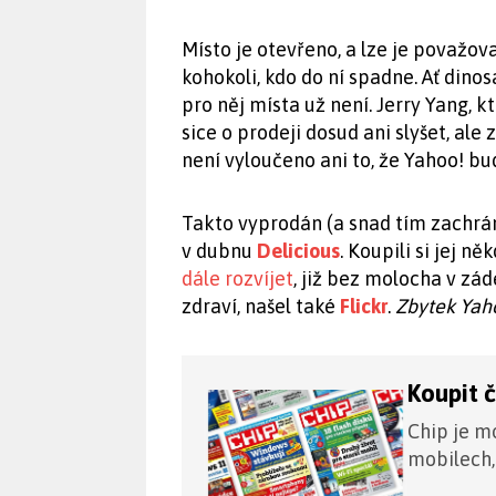
Místo je otevřeno, a lze je považov
kohokoli, kdo do ní spadne. Ať dinos
pro něj místa už není. Jerry Yang, k
sice o prodeji dosud ani slyšet, al
není vyloučeno ani to, že Yahoo! b
Takto vyprodán (a snad tím zachráně
v dubnu
Delicious
. Koupili si jej n
dále rozvíjet
, již bez molocha v zád
zdraví, našel také
Flickr
.
Zbytek Yaho
Koupit 
Chip je mo
mobilech,