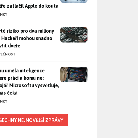
tře zatlačil Apple do kouta
INKY
yté riziko pro dva miliony aut: Hackeři mohou snadno otevřít d
yté riziko pro dva miliony
: Hackeři mohou snadno
vřít dveře
PEČNOST
u umělá inteligence sebere práci a komu ne: Vývojář Microsoft
u umělá inteligence
ere práci a komu ne:
ojář Microsoftu vysvětluje,
nás čeká
INKY
ŠECHNY NEJNOVĚJŠÍ ZPRÁVY