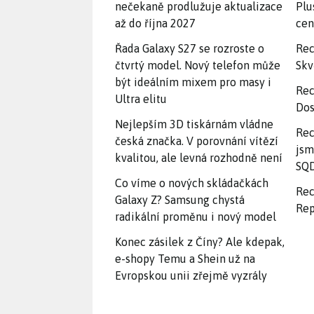
nečekaně prodlužuje aktualizace
Plu
až do října 2027
ce
Řada Galaxy S27 se rozroste o
Rec
čtvrtý model. Nový telefon může
Skv
být ideálním mixem pro masy i
Rec
Ultra elitu
Dos
Nejlepším 3D tiskárnám vládne
Rec
česká značka. V porovnání vítězí
jsm
kvalitou, ale levná rozhodně není
SQD
Co víme o nových skládačkách
Rec
Galaxy Z? Samsung chystá
Rep
radikální proměnu i nový model
Konec zásilek z Číny? Ale kdepak,
e-shopy Temu a Shein už na
Evropskou unii zřejmě vyzrály