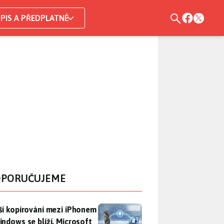
PIS A PŘEDPLATNÉ
PORUČUJEME
ší kopírování mezi iPhonem a Windows se blíží. Microsoft chyt
ší kopírování mezi iPhonem
indows se blíží. Microsoft