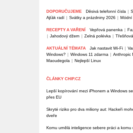
DOPORUČUJEME
Děsivá telefonní čísla
|
S
Ajťák radí
|
Svátky a prázdniny 2026
|
Módní 
RECEPTY A VAŘENÍ
Vepřová panenka
|
Fa
|
Jahodový džem
|
Zelná polévka
|
Třešňová
AKTUÁLNÍ TÉMATA
Jak nastavit Wi-Fi
|
Va
Windows?
|
Windows 11 zdarma
|
Anthropic
Maoudegola
|
Nejlepší Linux
ČLÁNKY CHIP.CZ
Lepší kopírování mezi iPhonem a Windows se bl
přes EU
Skryté riziko pro dva miliony aut: Hackeři mo
dveře
Komu umělá inteligence sebere práci a komu n