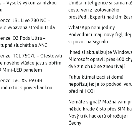
s – Vysoký výkon za nízkou
Umělá inteligence si sama na
nu
cestu ven z izolovaného
prostředí. Experti nad tím ža
enze: JBL Live 780 NC –
ěle vybavená střední třída
WhatsApp není jediný.
Podvodníci mají nový fígl, dej
enze: O2 Pods Ultra –
si pozor na Signalu
tupná sluchátka s ANC
Ihned si aktualizujte Windows
enze: TCL 75C7L – Otestovali
Microsoft opravil přes 600 ch
e nového vládce jasu s obřím
dvě z nich už se zneužívají
 Mini-LED panelem
Tuhle klimatizaci si domů
enze: JVC XS-E934B –
nepořizujte: je to podvod, var
roduktor s powerbankou
před ní i ČOI
Nemáte signál? Možná vám p
někdo krade číslo přes SIM ka
Nový trik hackerů ohrožuje i
Čechy