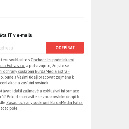
ěta IT v e-mailu
ODEBÍRAT
tteru souhlasíte s
Obchodními podmínkami
ia Extra s.r.o.
a potvrzujete, že jste se
i ochrany soukromí BurdaMedia Extra -
.o.
bude s Vašimi údaji pracovat zejména k
ení akce a zasílání novinek.
távat i další zajímavé a exkluzivní informace
erů? Pokud souhlasíte se zpracováním údajů k
odle
Zásad ochrany soukromí BurdaMedia Extra
 toto pole.