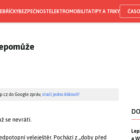
EBŘÍČKY
BEZPEČNOST
ELEKTROMOBILITA
TIPY A TRIKY
ČASO
 nepomůže
hip.cz do Google zpráv,
stačí jedno kliknutí!
DO
už se nevrátí.
Lep
Lep
edpotopní veleještěr. Pochází z „doby před
a W