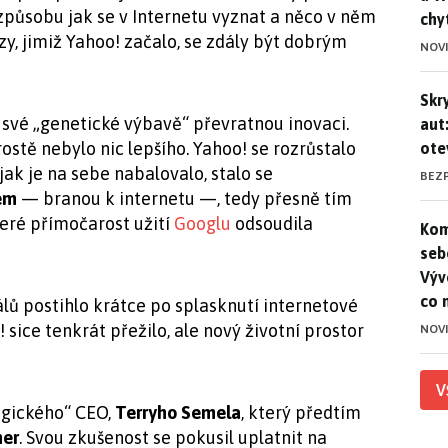
ůsobu jak se v Internetu vyznat a něco v něm
chy
azy, jimiž Yahoo! začalo, se zdály být dobrým
NOV
Skr
Skr
své „genetické výbavě“ převratnou inovaci.
aut
ostě nebylo nic lepšího. Yahoo! se rozrůstalo
ote
ak je na sebe nabalovalo, stalo se
BEZ
lem
— branou k internetu —, tedy přesně tím
eré přímočarost užití
Googlu
odsoudila
Kom
Kom
seb
Výv
co 
álů postihlo krátce po splasknutí internetové
! sice tenkrát přežilo, ale nový životní prostor
NOV
V
ogického“ CEO,
Terryho Semela
, který předtím
ner
. Svou zkušenost se pokusil uplatnit na