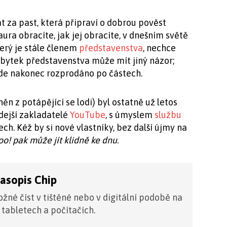
at za past, která připraví o dobrou pověst
aura obracíte, jak jej obracíte, v dnešním světě
terý je stále členem
představenstva
, nechce
e zbytek představenstva může mít jiný názor;
ude nakonec rozprodáno po částech.
n z potápějící se lodi) byl ostatně už letos
ěkdejší zakladatelé
YouTube
, s úmyslem
službu
ech. Kéž by si nové vlastníky, bez další újmy na
o! pak může jít klidně ke dnu.
časopis Chip
žné číst v tištěné nebo v digitální podobě na
 tabletech a počítačích.