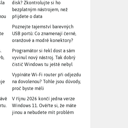
šla
disk? Zkontrolujte si ho
bezplatným nástrojem, než
snou
přijdete o data
Poznejte tajemství barevných
te
USB portů: Co znamenají černé,
oranžové a modré konektory?
.
Programátor si řekl dost a sám
yb,
vyvinul nový nástroj. Tak dobrý
čistič Windows tu ještě nebyl
Vypínáte Wi-Fi router při odjezdu
uje
na dovolenou? Tohle jsou důvody,
proč byste měli
rávě
V říjnu 2026 končí jedna verze
rtu.
Windows 11. Ověřte si, že máte
jinou a nebudete mít problém