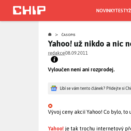
Přejít
k
NOVINKY
TESTY
Ž
hlavnímu
obsahu
>
ČASOPIS
Yahoo! už nikdo a nic
redakce
08.09.2011
Vyloučen není ani rozprodej.
Líbí se vám tento článek? Přidejte si C
Vývoj ceny akcií Yahoo! Co bylo, to 
Yahoo!
je tak trochu internetový př