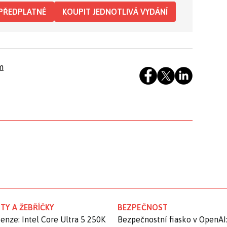
PŘEDPLATNÉ
KOUPIT JEDNOTLIVÁ VYDÁNÍ
m
TY A ŽEBŘÍČKY
BEZPEČNOST
enze: Intel Core Ultra 5 250K
Bezpečnostní fiasko v OpenAI