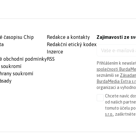
é časopisu Chip
Redakce a kontakty
Zajímavosti ze sv
ta
Redakční etický kodex
Inzerce
é obchodní podmínky
RSS
Přihlášením k newsle
 soukromí
společnosti BurdaMed
hrany soukromí
seznámili se
Zásadam
ásady
BurdaMedia Extra s.r
organizaci a vyhodnoc
Chcete navíc dos
od našich partn
tomuto účelu p
s.r.o.
, zaškrtněte