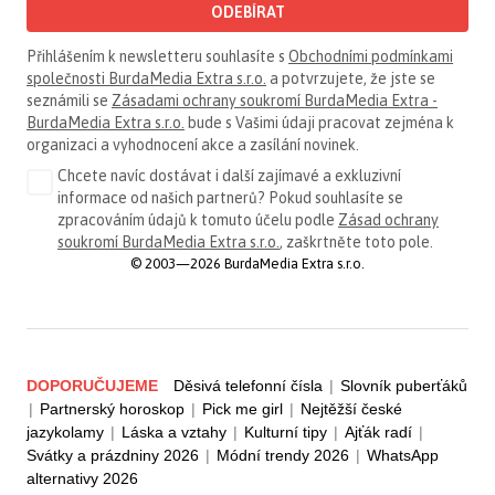
ODEBÍRAT
Přihlášením k newsletteru souhlasíte s
Obchodními podmínkami
společnosti BurdaMedia Extra s.r.o.
a potvrzujete, že jste se
seznámili se
Zásadami ochrany soukromí BurdaMedia Extra -
BurdaMedia Extra s.r.o.
bude s Vašimi údaji pracovat zejména k
organizaci a vyhodnocení akce a zasílání novinek.
Chcete navíc dostávat i další zajímavé a exkluzivní
informace od našich partnerů? Pokud souhlasíte se
zpracováním údajů k tomuto účelu podle
Zásad ochrany
soukromí BurdaMedia Extra s.r.o.
, zaškrtněte toto pole.
© 2003—2026 BurdaMedia Extra s.r.o.
DOPORUČUJEME
Děsivá telefonní čísla
|
Slovník puberťáků
|
Partnerský horoskop
|
Pick me girl
|
Nejtěžší české
jazykolamy
|
Láska a vztahy
|
Kulturní tipy
|
Ajťák radí
|
Svátky a prázdniny 2026
|
Módní trendy 2026
|
WhatsApp
alternativy 2026