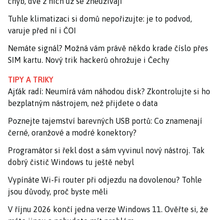
chyb, dvě z nich už se zneužívají
Tuhle klimatizaci si domů nepořizujte: je to podvod,
varuje před ní i ČOI
Nemáte signál? Možná vám právě někdo krade číslo přes
SIM kartu. Nový trik hackerů ohrožuje i Čechy
TIPY A TRIKY
Ajťák radí: Neumírá vám náhodou disk? Zkontrolujte si ho
bezplatným nástrojem, než přijdete o data
Poznejte tajemství barevných USB portů: Co znamenají
černé, oranžové a modré konektory?
Programátor si řekl dost a sám vyvinul nový nástroj. Tak
dobrý čistič Windows tu ještě nebyl
Vypínáte Wi-Fi router při odjezdu na dovolenou? Tohle
jsou důvody, proč byste měli
V říjnu 2026 končí jedna verze Windows 11. Ověřte si, že