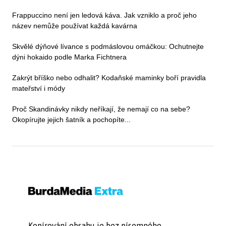
Frappuccino není jen ledová káva. Jak vzniklo a proč jeho
název nemůže používat každá kavárna
Skvělé dýňové lívance s podmáslovou omáčkou: Ochutnejte
dýni hokaido podle Marka Fichtnera
Zakrýt bříško nebo odhalit? Kodaňské maminky boří pravidla
mateřství i módy
Proč Skandinávky nikdy neříkají, že nemají co na sebe?
Okopírujte jejich šatník a pochopíte...
Kopírování obsahu je bez písemného