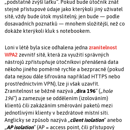
„podstatně zvýší laťku“. Pokud bude útočník znát
stejné přístupové údaje jako kterýkoli jiný uživatel
sítě, vždy bude útok myslitelný, jen bude — podle
dosavadních poznatků — mnohem složitější, než co
dokáže kterýkoli kluk s notebookem.
Loni v létě byla sice odhalena jedna
zranitelnost
WPA2
zevnitř sítě, která za využití správných
nástrojů zpřístupňuje útočníkovi přenášená data
někoho jiného poměrně rychle a bezpracně (pokud
data nejsou dále šifrována například HTTPS nebo
prostřednictvím VPN), lze ji však uzavřít.
Zranitelnost se běžně nazývá „
díra 196
“ („
hole
196
“) a zamezuje se oddělením (izolováním)
klientů čili zakázáním směrování paketů mezi
jednotlivými klienty v bezdrátové místní síti.
Anglicky se způsob nazývá „
client isolation
“ anebo
„
AP isolation
“ (AP = access point, čili přístupový