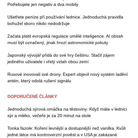
Potřebujete jen negativ a dva mobily
Ušetřete peníze při používání lednice. Jednoduchá pravidla
bohužel skoro nikdo nedodržuje
Začala platit evropská regulace umělé inteligence. AI obsah
musí být označený, jinak hrozí astronomické pokuty
Japonský vývojář přidá do své hry češtinu. Stačil zájem
jediného uživatele i vřelý vztah obou zemí
Rusové inovovali své drony. Expert objevil nový systém ladění
antén, který odolá rušení signálu
DOPORUČENÉ ČLÁNKY
Jednoduchá sýrová omáčka na těstoviny: Když máte v lednici
sýr a mléko, večeře je za 20 minut na stole
Tonka fazole: Koření levnější a dostupnější než vanilka. Kvůli
jedné látce má kontroverzní pověst a v USA je zakázané