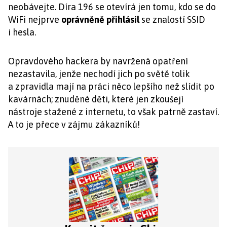
neobávejte. Díra 196 se otevírá jen tomu, kdo se do
WiFi nejprve
oprávněně přihlásil
se znalostí SSID
i hesla.
Opravdového hackera by navržená opatření
nezastavila, jenže nechodí jich po světě tolik
a zpravidla mají na práci něco lepšího než slídit po
kavárnách; znuděné děti, které jen zkoušejí
nástroje stažené z internetu, to však patrně zastaví.
A to je přece v zájmu zákazníků!