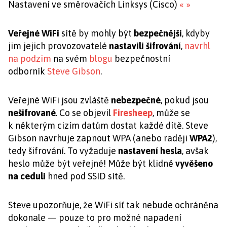
Nastavení ve směrovačích Linksys (Cisco)
«
»
Veřejné WiFi
sítě by mohly být
bezpečnější
, kdyby
jim jejich provozovatelé
nastavili
šifrování
,
navrhl
na podzim
na svém
blogu
bezpečnostní
odborník
Steve Gibson
.
Veřejné WiFi jsou zvláště
nebezpečné
, pokud jsou
nešifrované
. Co se objevil
Firesheep
, může se
k některým cizím datům dostat každé dítě. Steve
Gibson navrhuje zapnout WPA (anebo raději
WPA2
),
tedy šifrování. To vyžaduje
nastavení hesla
, avšak
heslo může být veřejné! Může být klidně
vyvěšeno
na ceduli
hned pod SSID sítě.
Steve upozorňuje, že WiFi síť tak nebude ochráněna
dokonale — pouze to pro možné napadení