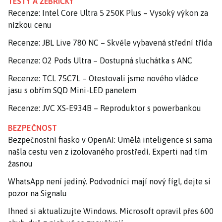
TESTY A ŽEBŘÍČKY
Recenze: Intel Core Ultra 5 250K Plus – Vysoký výkon za
nízkou cenu
Recenze: JBL Live 780 NC – Skvěle vybavená střední třída
Recenze: O2 Pods Ultra – Dostupná sluchátka s ANC
Recenze: TCL 75C7L – Otestovali jsme nového vládce
jasu s obřím SQD Mini-LED panelem
Recenze: JVC XS-E934B – Reproduktor s powerbankou
BEZPEČNOST
Bezpečnostní fiasko v OpenAI: Umělá inteligence si sama
našla cestu ven z izolovaného prostředí. Experti nad tím
žasnou
WhatsApp není jediný. Podvodníci mají nový fígl, dejte si
pozor na Signalu
Ihned si aktualizujte Windows. Microsoft opravil přes 600