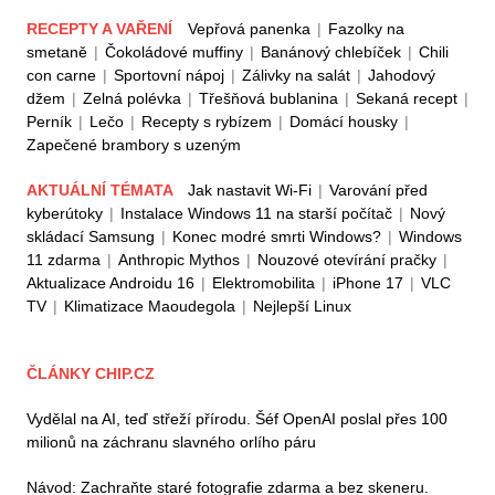
RECEPTY A VAŘENÍ
Vepřová panenka
|
Fazolky na
smetaně
|
Čokoládové muffiny
|
Banánový chlebíček
|
Chili
con carne
|
Sportovní nápoj
|
Zálivky na salát
|
Jahodový
džem
|
Zelná polévka
|
Třešňová bublanina
|
Sekaná recept
|
Perník
|
Lečo
|
Recepty s rybízem
|
Domácí housky
|
Zapečené brambory s uzeným
AKTUÁLNÍ TÉMATA
Jak nastavit Wi-Fi
|
Varování před
kyberútoky
|
Instalace Windows 11 na starší počítač
|
Nový
skládací Samsung
|
Konec modré smrti Windows?
|
Windows
11 zdarma
|
Anthropic Mythos
|
Nouzové otevírání pračky
|
Aktualizace Androidu 16
|
Elektromobilita
|
iPhone 17
|
VLC
TV
|
Klimatizace Maoudegola
|
Nejlepší Linux
ČLÁNKY CHIP.CZ
Vydělal na AI, teď střeží přírodu. Šéf OpenAI poslal přes 100
milionů na záchranu slavného orlího páru
Návod: Zachraňte staré fotografie zdarma a bez skeneru.