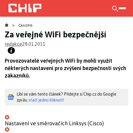
Přejít
k
otevří
hlavnímu
>
obsahu
ČASOPIS
Za veřejné WiFi bezpečnější
redakce
28.01.2011
Provozovatelé veřejných WiFi by mohli využít
některých nastavení pro zvýšení bezpečnosti svých
zákazníků.
Líbí se vám tento článek? Přidejte si Chip.cz do Google
zpráv,
stačí jedno kliknutí!
Nastavení ve směrovačích Linksys (Cisco)