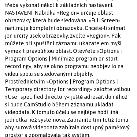
třeba vykonat několik základních nastavení.
NASTAVENÍ: Nabídka »Region« určuje oblast
obrazovky, která bude sledována. »Full Screen«
nafilmuje kompletní obrazovku. Chcete-li snímat
jen určitý úsek obrazovky, zvolte »Region«. Pak
můžete při spuštění záznamu ukazatelem myši
vymezit pravoúhlou oblast. Otevřete »Options |
Program Options | Minimize program on start
recording«, aby se okno programu neobjevilo na
videu spolu se sledovanými objekty.
Prostřednictvím »Options | Program Options |
Temporary directory for recording« založte volbou
»User specified directory« ještě adresář, do něhož
si bude CamStudio během záznamu ukládat
videodata. K tomuto účelu se nejlépe hodí jiná
jednotka než systémová. Zabráníte tím totiž tomu,
aby surová videodata zabírala dostupný paměťový
prostor a zpomalovala tak systém.