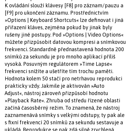
K ovládání slouží klávesy [F8] pro záznam/pauzu a
[F9] pro ukončení záznamu. Prostřednictvím
»Options | Keyboard Shortcuts« lze definovat i jiná
přiřazení kláves, zejména pokud by jinak byly
rušeny jiné postupy. Pod »Options | Video Options«
můžete přizpůsobit datovou kompresi a snímkovou
frekvenci. Standardně přednastavená hodnota 200
snímků za sekundu je pro mnoho aplikací příliš
vysoká. Posuvným regulátorem »Time Lapse«
frekvenci snížíte a ušetříte tím trochu paměti.
Hodnota kolem 50 stačí pro netrhavou reprodukci
prakticky vždy. Jakmile je aktivován »Auto
Adjust«, nástroj zároveň přizpůsobí hodnotu
»Playback Rate«. Zhruba od středu řízené oblasti
začíná časosběrný režim. To znamená, že nástroj
zaznamenává snímky s velkými odstupy, ty pak ale
s fixní frekvencí 20 snímků za sekundu sestavuje a
ukládá. Reprodukce se pak zdá silně zrychlená.