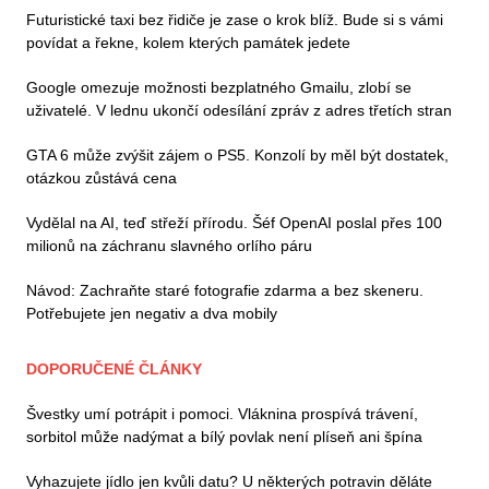
Futuristické taxi bez řidiče je zase o krok blíž. Bude si s vámi
povídat a řekne, kolem kterých památek jedete
Google omezuje možnosti bezplatného Gmailu, zlobí se
uživatelé. V lednu ukončí odesílání zpráv z adres třetích stran
GTA 6 může zvýšit zájem o PS5. Konzolí by měl být dostatek,
otázkou zůstává cena
Vydělal na AI, teď střeží přírodu. Šéf OpenAI poslal přes 100
milionů na záchranu slavného orlího páru
Návod: Zachraňte staré fotografie zdarma a bez skeneru.
Potřebujete jen negativ a dva mobily
DOPORUČENÉ ČLÁNKY
Švestky umí potrápit i pomoci. Vláknina prospívá trávení,
sorbitol může nadýmat a bílý povlak není plíseň ani špína
Vyhazujete jídlo jen kvůli datu? U některých potravin děláte