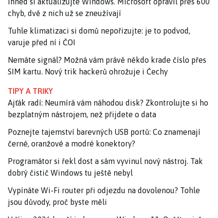
Ihned si aktualizujte Windows. Microsoft opravil přes 600
chyb, dvě z nich už se zneužívají
Tuhle klimatizaci si domů nepořizujte: je to podvod,
varuje před ní i ČOI
Nemáte signál? Možná vám právě někdo krade číslo přes
SIM kartu. Nový trik hackerů ohrožuje i Čechy
TIPY A TRIKY
Ajťák radí: Neumírá vám náhodou disk? Zkontrolujte si ho
bezplatným nástrojem, než přijdete o data
Poznejte tajemství barevných USB portů: Co znamenají
černé, oranžové a modré konektory?
Programátor si řekl dost a sám vyvinul nový nástroj. Tak
dobrý čistič Windows tu ještě nebyl
Vypínáte Wi-Fi router při odjezdu na dovolenou? Tohle
jsou důvody, proč byste měli