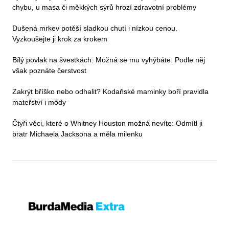
chybu, u masa či měkkých sýrů hrozí zdravotní problémy
Dušená mrkev potěší sladkou chutí i nízkou cenou.
Vyzkoušejte ji krok za krokem
Bílý povlak na švestkách: Možná se mu vyhýbáte. Podle něj
však poznáte čerstvost
Zakrýt bříško nebo odhalit? Kodaňské maminky boří pravidla
mateřství i módy
Čtyři věci, které o Whitney Houston možná nevíte: Odmítl ji
bratr Michaela Jacksona a měla milenku