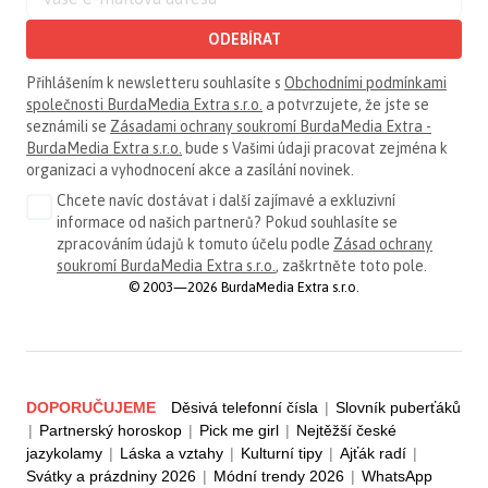
ODEBÍRAT
Přihlášením k newsletteru souhlasíte s
Obchodními podmínkami
společnosti BurdaMedia Extra s.r.o.
a potvrzujete, že jste se
seznámili se
Zásadami ochrany soukromí BurdaMedia Extra -
BurdaMedia Extra s.r.o.
bude s Vašimi údaji pracovat zejména k
organizaci a vyhodnocení akce a zasílání novinek.
Chcete navíc dostávat i další zajímavé a exkluzivní
informace od našich partnerů? Pokud souhlasíte se
zpracováním údajů k tomuto účelu podle
Zásad ochrany
soukromí BurdaMedia Extra s.r.o.
, zaškrtněte toto pole.
© 2003—2026 BurdaMedia Extra s.r.o.
DOPORUČUJEME
Děsivá telefonní čísla
|
Slovník puberťáků
|
Partnerský horoskop
|
Pick me girl
|
Nejtěžší české
jazykolamy
|
Láska a vztahy
|
Kulturní tipy
|
Ajťák radí
|
Svátky a prázdniny 2026
|
Módní trendy 2026
|
WhatsApp