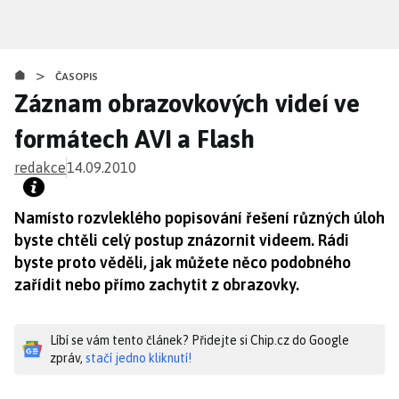
Přejít
k
hlavnímu
>
obsahu
ČASOPIS
Záznam obrazovkových videí ve
formátech AVI a Flash
redakce
14.09.2010
Namísto rozvleklého popisování řešení různých úloh
byste chtěli celý postup znázornit videem. Rádi
byste proto věděli, jak můžete něco podobného
zařídit nebo přímo zachytit z obrazovky.
Líbí se vám tento článek? Přidejte si Chip.cz do Google
zpráv,
stačí jedno kliknutí!