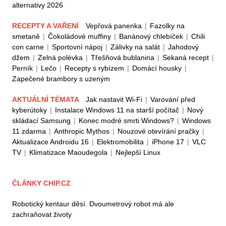
alternativy 2026
RECEPTY A VAŘENÍ
Vepřová panenka
|
Fazolky na
smetaně
|
Čokoládové muffiny
|
Banánový chlebíček
|
Chili
con carne
|
Sportovní nápoj
|
Zálivky na salát
|
Jahodový
džem
|
Zelná polévka
|
Třešňová bublanina
|
Sekaná recept
|
Perník
|
Lečo
|
Recepty s rybízem
|
Domácí housky
|
Zapečené brambory s uzeným
AKTUÁLNÍ TÉMATA
Jak nastavit Wi-Fi
|
Varování před
kyberútoky
|
Instalace Windows 11 na starší počítač
|
Nový
skládací Samsung
|
Konec modré smrti Windows?
|
Windows
11 zdarma
|
Anthropic Mythos
|
Nouzové otevírání pračky
|
Aktualizace Androidu 16
|
Elektromobilita
|
iPhone 17
|
VLC
TV
|
Klimatizace Maoudegola
|
Nejlepší Linux
ČLÁNKY CHIP.CZ
Robotický kentaur děsí. Dvoumetrový robot má ale
zachraňovat životy