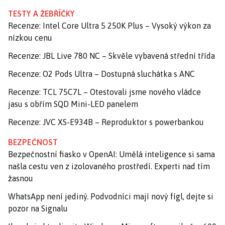
TESTY A ŽEBŘÍČKY
Recenze: Intel Core Ultra 5 250K Plus – Vysoký výkon za
nízkou cenu
Recenze: JBL Live 780 NC – Skvěle vybavená střední třída
Recenze: O2 Pods Ultra – Dostupná sluchátka s ANC
Recenze: TCL 75C7L – Otestovali jsme nového vládce
jasu s obřím SQD Mini-LED panelem
Recenze: JVC XS-E934B – Reproduktor s powerbankou
BEZPEČNOST
Bezpečnostní fiasko v OpenAI: Umělá inteligence si sama
našla cestu ven z izolovaného prostředí. Experti nad tím
žasnou
WhatsApp není jediný. Podvodníci mají nový fígl, dejte si
pozor na Signalu